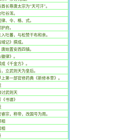
族酋长尊唐太宗为“天可汗”。
败吐谷浑。
观律、令、格、式。
都护府。
主入吐蕃，与松赞干布和亲。
西域记》撰成。
，唐始置安西四镇。
永徽律》。
撰成《千金方》。
后，立武则天为皇后。
界上第一部官修药典《新修本草》。
逝
檄讨武则天
写《书谱》
逝
废睿宗，称帝，改国号为周。
拜相
罢相
臣