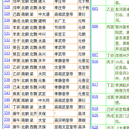
528
戊申
北朝 北魏
建义
孝庄帝
元子攸
县。
528
戊申
北朝 北魏
永安
孝庄帝
元子攸
605
乙丑
发河南
529
己酉
南朝 梁
中大通
高祖武皇帝
萧衍
引谷、
530
河。
庚戌
北朝 北魏
建明
长广王
元晔
606
531
丙寅
管州复
辛亥
北朝 北魏
普泰
节闵帝
元恭
阳武、
531
辛亥
北朝 北魏
中兴
安定王
元朗
县东南
532
壬子
北朝 北魏
太昌
孝武帝
元修
里，凿粮
533
癸丑
北朝 北魏
永熙
孝武帝
元修
并派监粮
533
癸丑
北朝 北魏
永兴
孝武帝
元修
607
丁卯
改郑州
534
甲寅
北朝 东魏
天平
孝静皇帝
元善见
616
丙子
10月
535
乙卯
北朝 西魏
大统
文皇帝
元宝炬
近各县
535
庆会兵
乙卯
南朝 梁
大同
高祖武皇帝
萧衍
中，大
538
戊午
北朝 东魏
元象
孝静皇帝
元善见
617
丁丑
李渊起
539
己未
北朝 东魏
兴和
孝静皇帝
元善见
杨侑为
543
癸亥
北朝 东魏
武定
孝静皇帝
元善见
618
戊寅
李渊废
546
丙寅
南朝 梁
中大同
高祖武皇帝
萧衍
德。
547
丁卯
南朝 梁
太清
高祖武皇帝
萧衍
619
己卯
初定租
550
-
庚午
北朝 北齐
天保
高洋
626
丙戌
玄武门
550
庚午
南朝 梁
大宝
高宗明皇帝
萧纲
位。
550
庚午
北朝 西魏
天保
显祖文宣皇帝
高洋
628
戊子
《大唐