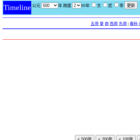
公元
年 跨度
00年
文
武
帝
Timeline
五帝
夏
商
西周
东周
|
春秋