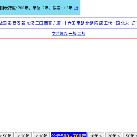
JS
图表跨度: 200年；单位: 2年；误差:+/-2年
战国
秦
西汉
新
东汉
三国
西晋
东晋
|
十六国
南朝
北朝
隋
唐
五代十国
北宋
|
辽
文艺复兴
一战
二战
公元
500 - 700
年