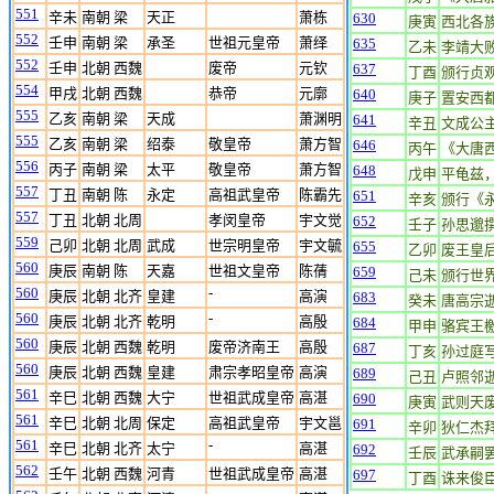
551
辛未
南朝 梁
天正
萧栋
630
庚寅
西北各
552
壬申
南朝 梁
承圣
世祖元皇帝
萧绎
635
乙未
李靖大
552
壬申
北朝 西魏
废帝
元钦
637
丁酉
颁行贞
554
甲戌
北朝 西魏
恭帝
元廓
640
庚子
置安西
555
乙亥
南朝 梁
天成
萧渊明
641
辛丑
文成公
555
乙亥
南朝 梁
绍泰
敬皇帝
萧方智
646
丙午
《大唐
556
丙子
南朝 梁
太平
敬皇帝
萧方智
648
戊申
平龟兹
557
丁丑
南朝 陈
永定
高祖武皇帝
陈霸先
651
辛亥
颁行《
557
丁丑
北朝 北周
孝闵皇帝
宇文觉
652
壬子
孙思邈
559
己卯
北朝 北周
武成
世宗明皇帝
宇文毓
655
乙卯
废王皇
560
庚辰
南朝 陈
天嘉
世祖文皇帝
陈蒨
659
己未
颁行世
560
-
庚辰
北朝 北齐
皇建
高演
683
癸未
唐高宗
560
-
庚辰
北朝 北齐
乾明
高殷
684
甲申
骆宾王
560
庚辰
北朝 西魏
乾明
废帝济南王
高殷
687
丁亥
孙过庭
560
庚辰
北朝 西魏
皇建
肃宗孝昭皇帝
高演
689
己丑
卢照邻
561
辛巳
北朝 西魏
大宁
世祖武成皇帝
高湛
690
庚寅
武则天
561
辛巳
北朝 北周
保定
高祖武皇帝
宇文邕
691
辛卯
狄仁杰
561
-
辛巳
北朝 北齐
太宁
高湛
692
壬辰
武承嗣
562
壬午
北朝 西魏
河青
世祖武成皇帝
高湛
697
丁酉
诛来俊