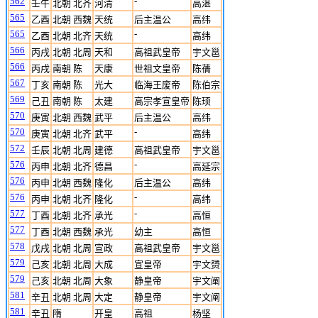
562
-
壬午
北朝 北齐
河清
高湛
565
乙酉
北朝 西魏
天统
后主温公
高纬
565
-
乙酉
北朝 北齐
天统
高纬
566
丙戌
北朝 北周
天和
高祖武皇帝
宇文邕
566
丙戌
南朝 陈
天康
世祖文皇帝
陈蒨
567
丁亥
南朝 陈
光大
临海王废帝
陈伯宗
569
己丑
南朝 陈
太建
高宗孝宣皇帝
陈顼
570
庚寅
北朝 西魏
武平
后主温公
高纬
570
-
庚寅
北朝 北齐
武平
高纬
572
壬辰
北朝 北周
建德
高祖武皇帝
宇文邕
576
-
丙申
北朝 北齐
德昌
高延宗
576
丙申
北朝 西魏
隆化
后主温公
高纬
576
-
丙申
北朝 北齐
隆化
高纬
577
-
丁酉
北朝 北齐
承光
高恒
577
丁酉
北朝 西魏
承光
幼主
高恒
578
戊戌
北朝 北周
宣政
高祖武皇帝
宇文邕
579
己亥
北朝 北周
大成
宣皇帝
宇文赟
579
己亥
北朝 北周
大象
静皇帝
宇文阐
581
辛丑
北朝 北周
大定
静皇帝
宇文阐
581
辛丑
隋
开皇
高祖
杨坚