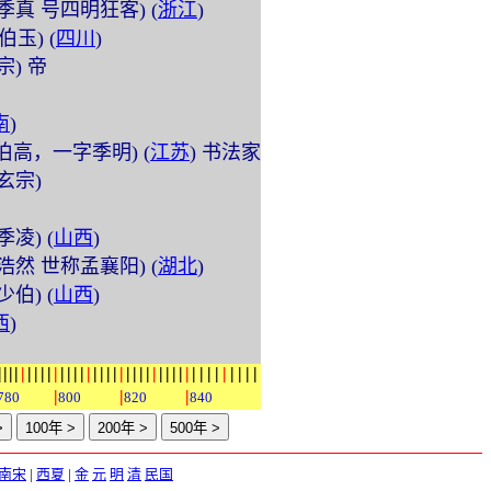
 (字季真 号四明狂客) (
浙江
)
字伯玉) (
四川
)
睿宗) 帝
南
)
 (字伯高，一字季明) (
江苏
) 书法家
唐玄宗)
字季凌) (
山西
)
 (字浩然 世称孟襄阳) (
湖北
)
字少伯) (
山西
)
西
)
|
|
|
|
|
|
|
|
|
|
|
|
|
|
|
|
|
|
|
|
|
|
|
|
|
|
|
|
|
|
|
|
|
|
|
|
|
|
|
|
|
|
780
800
820
840
南宋
|
西夏
|
金
元
明
清
民国