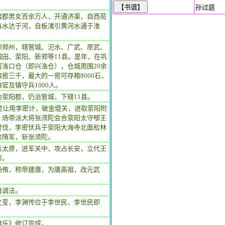
孙过庭
诸郡男女百余万人，开通济渠，自西苑
洛水达于河，自板渚引黄河水通于淮
称郑州，辖管城、汜水、广武、原武、
圃田、荥阳、新郑等11县。是年，在巩
置洛口仓（即兴洛仓），仓城周围20余
窖三千，最大的一窖可存粮8000石，
官及镇守兵1000人。
为荥阳郡，仍治管城，下辖11县。
，翟让用李密计，破金堤关，进取荥阳附
。炀帝派大将张须陀会合荥阳太守郇王
讨伐，李密伏兵于荥阳大海寺北面松林
败隋军，斩张须陀。
兵太原，进军关中，攻占长安，立代王
帝。
杨侑，称帝建唐，为唐高祖，改元武
庸调法。
之变，李渊传位于李世民，李世民即
雅乐》修订完成。