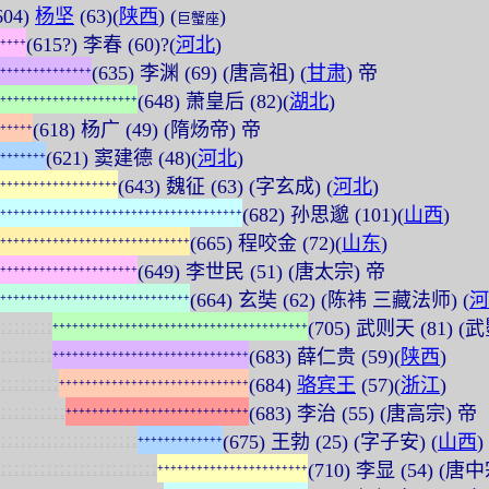
604)
杨坚
(63)(
陕西
) (
)
巨蟹座
(615?) 李春 (60)?(
河北
)
+
+
+
+
(635) 李渊 (69) (唐高祖) (
甘肃
) 帝
+
+
+
+
+
+
+
+
+
+
+
+
+
+
(648) 萧皇后 (82)(
湖北
)
+
+
+
+
+
+
+
+
+
+
+
+
+
+
+
+
+
+
+
+
+
(618) 杨广 (49) (隋炀帝) 帝
+
+
+
+
+
(621) 窦建德 (48)(
河北
)
+
+
+
+
+
+
+
(643) 魏征 (63) (字玄成) (
河北
)
+
+
+
+
+
+
+
+
+
+
+
+
+
+
+
+
+
+
(682) 孙思邈 (101)(
山西
)
+
+
+
+
+
+
+
+
+
+
+
+
+
+
+
+
+
+
+
+
+
+
+
+
+
+
+
+
+
+
+
+
+
+
+
+
+
(665) 程咬金 (72)(
山东
)
+
+
+
+
+
+
+
+
+
+
+
+
+
+
+
+
+
+
+
+
+
+
+
+
+
+
+
+
+
(649) 李世民 (51) (唐太宗) 帝
+
+
+
+
+
+
+
+
+
+
+
+
+
+
+
+
+
+
+
+
+
(664) 玄奘 (62) (陈袆 三藏法师) (
河
+
+
+
+
+
+
+
+
+
+
+
+
+
+
+
+
+
+
+
+
+
+
+
+
+
+
+
+
+
:
:
:
:
:
:
:
:
(705) 武则天 (81) (武
+
+
+
+
+
+
+
+
+
+
+
+
+
+
+
+
+
+
+
+
+
+
+
+
+
+
+
+
+
+
+
+
+
+
+
+
+
+
+
:
:
:
:
:
:
:
:
(683) 薛仁贵 (59)(
陕西
)
+
+
+
+
+
+
+
+
+
+
+
+
+
+
+
+
+
+
+
+
+
+
+
+
+
+
+
+
+
+
:
:
:
:
:
:
:
:
:
(684)
骆宾王
(57)(
浙江
)
+
+
+
+
+
+
+
+
+
+
+
+
+
+
+
+
+
+
+
+
+
+
+
+
+
+
+
+
+
:
:
:
:
:
:
:
:
:
:
(683) 李治 (55) (唐高宗) 帝
+
+
+
+
+
+
+
+
+
+
+
+
+
+
+
+
+
+
+
+
+
+
+
+
+
+
+
+
:
:
:
:
:
:
:
:
:
:
:
:
:
:
:
:
:
:
:
:
:
(675) 王勃 (25) (字子安) (
山西
)
+
+
+
+
+
+
+
+
+
+
+
+
+
:
:
:
:
:
:
:
:
:
:
:
:
:
:
:
:
:
:
:
:
:
:
:
:
(710) 李显 (54) (唐
+
+
+
+
+
+
+
+
+
+
+
+
+
+
+
+
+
+
+
+
+
+
+