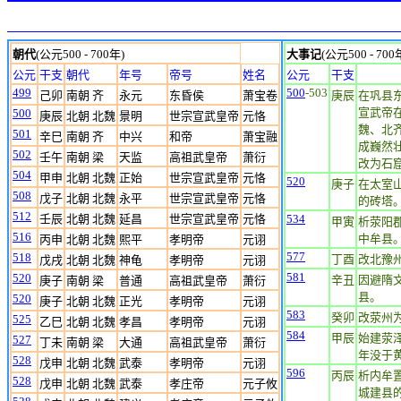
朝代
(公元500 - 700年)
大事记
(公元500 - 700
公元
干支
朝代
年号
帝号
姓名
公元
干支
499
500
-503
己卯
南朝 齐
永元
东昏侯
萧宝卷
庚辰
在巩县
宣武帝
500
庚辰
北朝 北魏
景明
世宗宣武皇帝
元恪
魏、北
501
辛巳
南朝 齐
中兴
和帝
萧宝融
成巍然
502
壬午
南朝 梁
天监
高祖武皇帝
萧衍
改为石
504
甲申
北朝 北魏
正始
世宗宣武皇帝
元恪
520
庚子
在太室
508
戊子
北朝 北魏
永平
世宗宣武皇帝
元恪
的砖塔。
512
壬辰
北朝 北魏
延昌
世宗宣武皇帝
元恪
534
甲寅
析荥阳
516
中牟县
丙申
北朝 北魏
熙平
孝明帝
元诩
577
518
丁酉
改北豫
戊戌
北朝 北魏
神龟
孝明帝
元诩
581
520
辛丑
因避隋
庚子
南朝 梁
普通
高祖武皇帝
萧衍
县。
520
庚子
北朝 北魏
正光
孝明帝
元诩
583
癸卯
改荥州
525
乙巳
北朝 北魏
孝昌
孝明帝
元诩
584
甲辰
始建荥
527
丁未
南朝 梁
大通
高祖武皇帝
萧衍
年没于
528
戊申
北朝 北魏
武泰
孝明帝
元诩
596
丙辰
析内牟
528
戊申
北朝 北魏
武泰
孝庄帝
元子攸
城建县