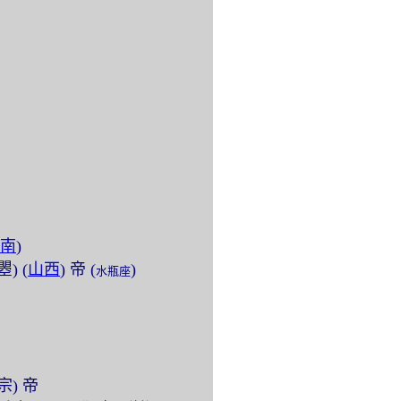
南
)
瞾) (
山西
) 帝 (
)
水瓶座
中宗) 帝