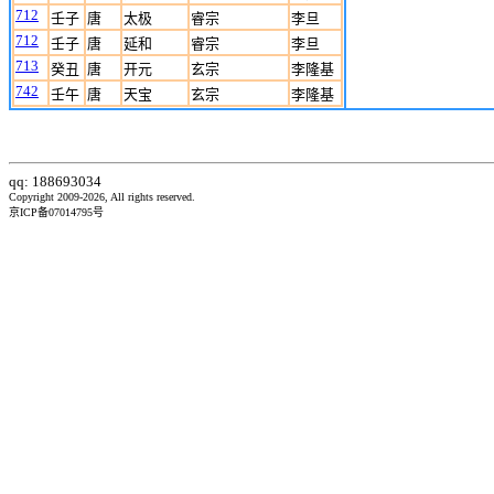
712
壬子
唐
太极
睿宗
李旦
712
壬子
唐
延和
睿宗
李旦
713
癸丑
唐
开元
玄宗
李隆基
742
壬午
唐
天宝
玄宗
李隆基
qq: 188693034
Copyright 2009-2026, All rights reserved.
京ICP备07014795号