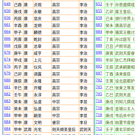
649
652
己酉
唐
贞观
高宗
李治
壬子
孙思邈撰成
650
655
庚戌
唐
永徽
高宗
李治
乙卯
废王皇后，
656
659
丙辰
唐
显庆
高宗
李治
己未
颁行世界上
661
683
辛酉
唐
龙朔
高宗
李治
癸未
唐高宗逝
664
684
甲子
唐
麟德
高宗
李治
甲申
骆宾王檄讨
666
687
丙寅
唐
乾封
高宗
李治
丁亥
孙过庭写《
668
689
戊辰
唐
总章
高宗
李治
己丑
卢照邻逝
670
690
庚午
唐
咸亨
高宗
李治
庚寅
武则天废睿
674
691
甲戌
唐
上元
高宗
李治
辛卯
狄仁杰拜相
676
692
丙子
唐
仪风
高宗
李治
壬辰
武承嗣罢相
679
697
己卯
唐
调露
高宗
李治
丁酉
诛来俊臣
680
702
庚辰
唐
永隆
高宗
李治
壬寅
设北庭都护
681
705
辛巳
唐
开耀
高宗
李治
乙巳
张柬之等发
682
705
壬午
唐
永淳
高宗
李治
乙巳
武则天逝
683
710
癸未
唐
弘道
中宗
李显
庚戌
刘知几撰成
683
710
癸未
唐
弘道
高宗
李治
庚戌
金城公主入
684
710
甲申
唐
嗣圣
中宗
李显
庚戌
韦后杀中宗
684
710
甲申
唐
文明
睿宗
李旦
庚戌
始置节度使
684
712
甲申
武周
光宅
则天顺圣皇后
武则天
壬子
唐玄宗即位