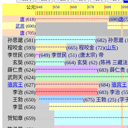
|
|
|
|
|
|
公元
648
658
668
678
688
69
|
|
|
|
|
|
|
|
|
|
|
|
|
|
|
|
|
|
|
|
|
|
|
|
|
|
|
|
|
|
|
|
|
|
|
|
|
|
|
|
|
|
|
|
|
|
|
|
|
|
|
|
|
|
唐
(618)
(690)
唐
(7
=
+
+
=
=
=
=
=
+
=
=
=
=
+
=
=
+
=
+
=
+
=
+
=
=
=
+
=
+
=
=
+
+
+
+
+
+
=
=
=
=
=
=
:
:
:
:
:
:
:
:
:
:
:
:
:
:
:
:
:
:
:
:
:
:
:
:
:
:
:
:
:
:
:
:
:
:
:
:
:
:
:
:
:
:
武周
(690)
+
=
+
=
+
+
+
+
+
=
+
+
:
:
:
:
:
:
:
:
:
:
:
:
:
:
:
:
:
:
:
:
:
:
:
:
:
:
:
:
:
:
:
:
:
:
:
:
:
:
:
:
:
:
:
:
:
:
:
:
:
:
:
:
:
:
唐
(705)
孙思邈 (581)
(682) 孙思邈 (1
+
+
+
+
+
+
+
+
+
+
+
+
+
+
+
+
+
+
+
+
+
+
+
+
+
+
+
+
+
+
+
+
+
+
+
程咬金 (593)
(665) 程咬金 (72)(
山东
)
+
+
+
+
+
+
+
+
+
+
+
+
+
+
+
+
+
+
李世民 (598)
(649) 李世民 (51) (唐太宗) 帝
+
+
玄奘 (602)
(664) 玄奘 (62) (陈袆 三藏法
+
+
+
+
+
+
+
+
+
+
+
+
+
+
+
+
+
薛仁贵 (624)
(683) 薛仁贵 (
+
+
+
+
+
+
+
+
+
+
+
+
+
+
+
+
+
+
+
+
+
+
+
+
+
+
+
+
+
+
+
+
+
+
+
+
武则天 (624)
+
+
+
+
+
+
+
+
+
+
+
+
+
+
+
+
+
+
+
+
+
+
+
+
+
+
+
+
+
+
+
+
+
+
+
+
+
+
+
+
+
+
+
+
+
+
+
+
+
+
+
+
+
+
骆宾王
(627)
(684)
骆宾王
+
+
+
+
+
+
+
+
+
+
+
+
+
+
+
+
+
+
+
+
+
+
+
+
+
+
+
+
+
+
+
+
+
+
+
+
+
李治 (628)
(683) 李治 (
+
+
+
+
+
+
+
+
+
+
+
+
+
+
+
+
+
+
+
+
+
+
+
+
+
+
+
+
+
+
+
+
+
+
+
+
:
:
王勃 (650)
(675) 王勃 (25) (字
+
+
+
+
+
+
+
+
+
+
+
+
+
+
+
+
+
+
+
+
+
+
+
+
+
+
:
:
:
:
:
:
:
:
李显 (656)
+
+
+
+
+
+
+
+
+
+
+
+
+
+
+
+
+
+
+
+
+
+
+
+
+
+
+
+
+
+
+
+
+
+
+
+
+
+
+
+
+
+
+
+
+
+
:
:
:
:
:
:
:
:
:
:
:
贺知章 (659)
+
+
+
+
+
+
+
+
+
+
+
+
+
+
+
+
+
+
+
+
+
+
+
+
+
+
+
+
+
+
+
+
+
+
+
+
+
+
+
+
+
+
+