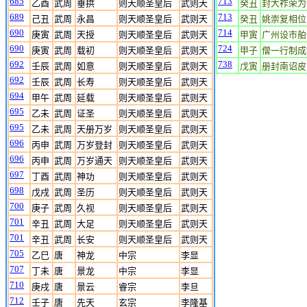
685
713
乙酉
武周
垂拱
则天顺圣皇后
武则天
癸丑
封大祚荣为
689
713
己丑
武周
永昌
则天顺圣皇后
武则天
癸丑
姚崇复相位
690
714
庚寅
武周
天授
则天顺圣皇后
武则天
甲寅
广州设市舶
690
724
庚寅
武周
载初
则天顺圣皇后
武则天
甲子
僧一行制成
692
738
壬辰
武周
如意
则天顺圣皇后
武则天
戊寅
册封南诏皮
692
壬辰
武周
长寿
则天顺圣皇后
武则天
694
甲午
武周
延载
则天顺圣皇后
武则天
695
乙未
武周
证圣
则天顺圣皇后
武则天
695
乙未
武周
天册万岁
则天顺圣皇后
武则天
696
丙申
武周
万岁登封
则天顺圣皇后
武则天
696
丙申
武周
万岁通天
则天顺圣皇后
武则天
697
丁酉
武周
神功
则天顺圣皇后
武则天
698
戊戌
武周
圣历
则天顺圣皇后
武则天
700
庚子
武周
久视
则天顺圣皇后
武则天
701
辛丑
武周
大足
则天顺圣皇后
武则天
701
辛丑
武周
长安
则天顺圣皇后
武则天
705
乙巳
唐
神龙
中宗
李显
707
丁未
唐
景龙
中宗
李显
710
庚戌
唐
景云
睿宗
李旦
712
壬子
唐
先天
玄宗
李隆基