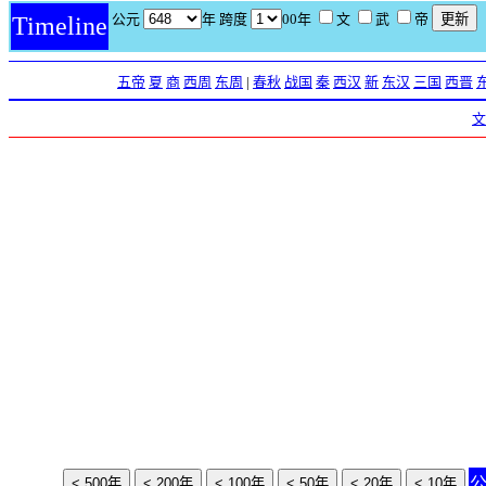
公元
年 跨度
00年
文
武
帝
Timeline
五帝
夏
商
西周
东周
|
春秋
战国
秦
西汉
新
东汉
三国
西晋
文