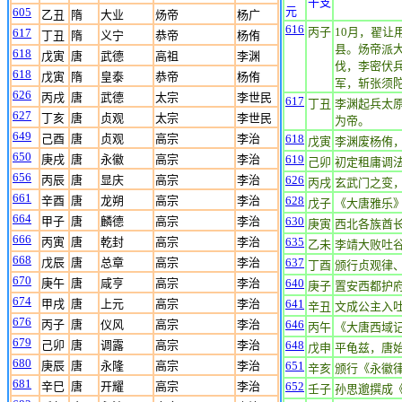
干支
元
605
乙丑
隋
大业
炀帝
杨广
616
丙子
10月，翟让
617
丁丑
隋
义宁
恭帝
杨侑
县。炀帝派
618
戊寅
唐
武德
高祖
李渊
伐，李密伏
618
戊寅
隋
皇泰
恭帝
杨侑
军，斩张须
626
丙戌
唐
武德
太宗
李世民
617
丁丑
李渊起兵太
627
丁亥
唐
贞观
太宗
李世民
为帝。
649
己酉
唐
贞观
高宗
李治
618
戊寅
李渊废杨侑
650
庚戌
唐
永徽
高宗
李治
619
己卯
初定租庸调
656
丙辰
唐
显庆
高宗
李治
626
丙戌
玄武门之变
661
辛酉
唐
龙朔
高宗
李治
628
戊子
《大唐雅乐
664
甲子
唐
麟德
高宗
李治
630
庚寅
西北各族酋长
666
丙寅
唐
乾封
高宗
李治
635
乙未
李靖大败吐
668
戊辰
唐
总章
高宗
李治
637
丁酉
颁行贞观律
670
庚午
唐
咸亨
高宗
李治
640
庚子
置安西都护
674
甲戌
唐
上元
高宗
李治
641
辛丑
文成公主入
676
丙子
唐
仪风
高宗
李治
646
丙午
《大唐西域
679
己卯
唐
调露
高宗
李治
648
戊申
平龟兹，唐
680
庚辰
唐
永隆
高宗
李治
651
辛亥
颁行《永徽
681
辛巳
唐
开耀
高宗
李治
652
壬子
孙思邈撰成