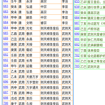
682
壬午
唐
永淳
高宗
李治
655
乙卯
废王皇后，
683
癸未
唐
弘道
中宗
李显
659
己未
颁行世界上
683
癸未
唐
弘道
高宗
李治
683
癸未
唐高宗逝
684
甲申
唐
嗣圣
中宗
李显
684
甲申
骆宾王檄讨
684
甲申
唐
文明
睿宗
李旦
687
丁亥
孙过庭写《
684
甲申
武周
光宅
则天顺圣皇后
武则天
689
己丑
卢照邻逝
685
乙酉
武周
垂拱
则天顺圣皇后
武则天
690
庚寅
武则天废睿
689
己丑
武周
永昌
则天顺圣皇后
武则天
691
辛卯
狄仁杰拜相
690
庚寅
武周
天授
则天顺圣皇后
武则天
692
壬辰
武承嗣罢相
690
庚寅
武周
载初
则天顺圣皇后
武则天
697
丁酉
诛来俊臣
692
壬辰
武周
如意
则天顺圣皇后
武则天
702
壬寅
设北庭都护
692
壬辰
武周
长寿
则天顺圣皇后
武则天
705
乙巳
张柬之等发
694
甲午
武周
延载
则天顺圣皇后
武则天
705
乙巳
武则天逝
695
乙未
武周
证圣
则天顺圣皇后
武则天
695
乙未
武周
天册万岁
则天顺圣皇后
武则天
696
丙申
武周
万岁登封
则天顺圣皇后
武则天
696
丙申
武周
万岁通天
则天顺圣皇后
武则天
697
丁酉
武周
神功
则天顺圣皇后
武则天
698
戊戌
武周
圣历
则天顺圣皇后
武则天
700
庚子
武周
久视
则天顺圣皇后
武则天