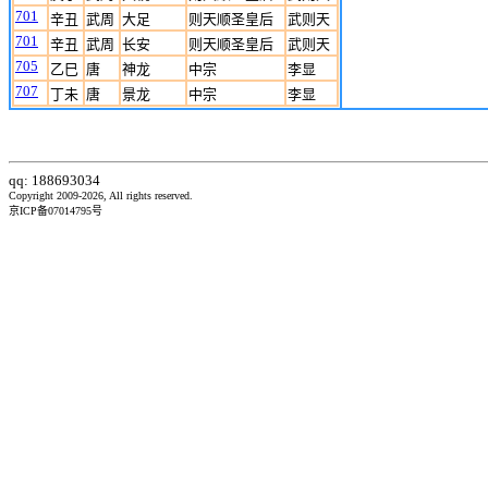
701
辛丑
武周
大足
则天顺圣皇后
武则天
701
辛丑
武周
长安
则天顺圣皇后
武则天
705
乙巳
唐
神龙
中宗
李显
707
丁未
唐
景龙
中宗
李显
qq: 188693034
Copyright 2009-2026, All rights reserved.
京ICP备07014795号