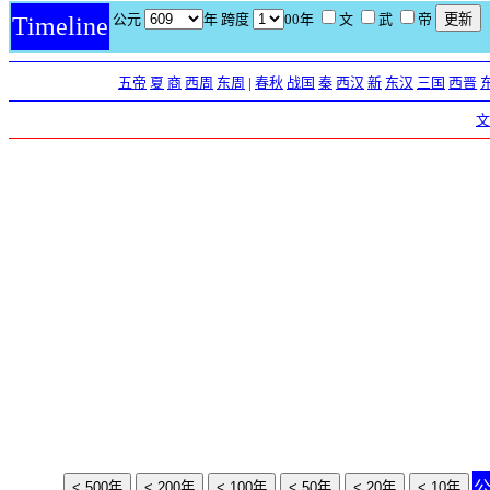
公元
年 跨度
00年
文
武
帝
Timeline
五帝
夏
商
西周
东周
|
春秋
战国
秦
西汉
新
东汉
三国
西晋
文