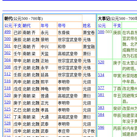
朝代
(公元500 - 700年)
大事记
(公元500 - 700
公元
干支
朝代
年号
帝号
姓名
公元
干支
499
500
-503
己卯
南朝 齐
永元
东昏侯
萧宝卷
庚辰
在巩县
宣武帝
500
庚辰
北朝 北魏
景明
世宗宣武皇帝
元恪
魏、北
501
辛巳
南朝 齐
中兴
和帝
萧宝融
成巍然
502
壬午
南朝 梁
天监
高祖武皇帝
萧衍
改为石
504
甲申
北朝 北魏
正始
世宗宣武皇帝
元恪
520
庚子
在太室
508
戊子
北朝 北魏
永平
世宗宣武皇帝
元恪
的砖塔。
512
壬辰
北朝 北魏
延昌
世宗宣武皇帝
元恪
534
甲寅
析荥阳
516
中牟县
丙申
北朝 北魏
熙平
孝明帝
元诩
577
518
丁酉
改北豫
戊戌
北朝 北魏
神龟
孝明帝
元诩
581
520
辛丑
因避隋
庚子
南朝 梁
普通
高祖武皇帝
萧衍
县。
520
庚子
北朝 北魏
正光
孝明帝
元诩
583
癸卯
改荥州
525
乙巳
北朝 北魏
孝昌
孝明帝
元诩
584
甲辰
始建荥
527
丁未
南朝 梁
大通
高祖武皇帝
萧衍
年没于
528
戊申
北朝 北魏
武泰
孝明帝
元诩
596
丙辰
析内牟
528
戊申
北朝 北魏
武泰
孝庄帝
元子攸
城建县