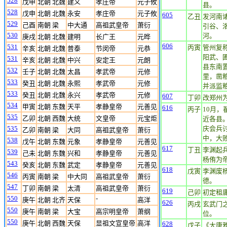
528
戊申
北朝 北魏
建义
孝庄帝
元子攸
县。
528
戊申
北朝 北魏
永安
孝庄帝
元子攸
605
乙丑
发河南
529
己酉
南朝 梁
中大通
高祖武皇帝
萧衍
引谷、
530
河。
庚戌
北朝 北魏
建明
长广王
元晔
606
531
丙寅
管州复
辛亥
北朝 北魏
普泰
节闵帝
元恭
阳武、
531
辛亥
北朝 北魏
中兴
安定王
元朗
县东南
532
壬子
北朝 北魏
太昌
孝武帝
元修
里，凿粮
533
癸丑
北朝 北魏
永熙
孝武帝
元修
并派监粮
533
癸丑
北朝 北魏
永兴
孝武帝
元修
607
丁卯
改郑州
534
甲寅
北朝 东魏
天平
孝静皇帝
元善见
616
丙子
10月
535
乙卯
北朝 西魏
大统
文皇帝
元宝炬
近各县
535
庆会兵
乙卯
南朝 梁
大同
高祖武皇帝
萧衍
中，大
538
戊午
北朝 东魏
元象
孝静皇帝
元善见
617
丁丑
李渊起
539
己未
北朝 东魏
兴和
孝静皇帝
元善见
杨侑为
543
癸亥
北朝 东魏
武定
孝静皇帝
元善见
618
戊寅
李渊废
546
丙寅
南朝 梁
中大同
高祖武皇帝
萧衍
德。
547
丁卯
南朝 梁
太清
高祖武皇帝
萧衍
619
己卯
初定租
550
-
庚午
北朝 北齐
天保
高洋
626
丙戌
玄武门
550
庚午
南朝 梁
大宝
高宗明皇帝
萧纲
位。
550
庚午
北朝 西魏
天保
显祖文宣皇帝
高洋
628
戊子
《大唐