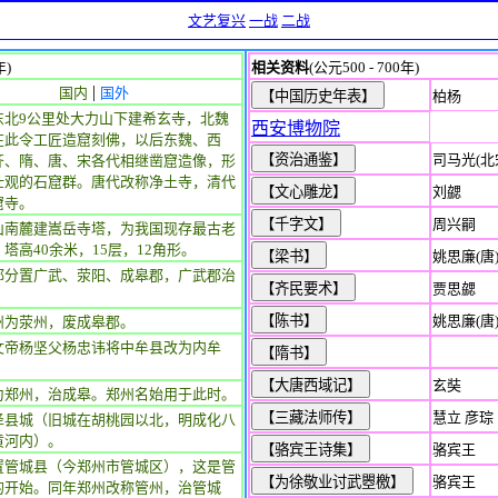
文艺复兴
一战
二战
年)
相关资料
(公元500 - 700年)
|
国内
国外
柏杨
东北9公里处大力山下建希玄寺，北魏
西安博物院
在此令工匠造窟刻佛，以后东魏、西
司马光(北
齐、隋、唐、宋各代相继凿窟造像，形
壮观的石窟群。唐代改称净土寺，清代
刘勰
窟寺。
周兴嗣
山南麓建嵩岳寺塔，为我国现存最古老
塔高40余米，15层，12角形。
姚思廉(唐
郡分置广武、荥阳、成皋郡，广武郡治
贾思勰
。
姚思廉(唐
州为荥州，废成皋郡。
文帝杨坚父杨忠讳将中牟县改为内牟
玄奘
为郑州，治成皋。郑州名始用于此时。
慧立 彦琮
泽县城（旧城在胡桃园以北，明成化八
黄河内）。
骆宾王
置管城县（今郑州市管城区），这是管
骆宾王
的开始。同年郑州改称管州，治管城