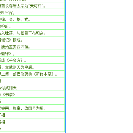
族酋长尊唐太宗为“天可汗”。
败吐谷浑。
观律、令、格、式。
都护府。
主入吐蕃，与松赞干布和亲。
西域记》撰成。
，唐始置安西四镇。
永徽律》。
撰成《千金方》。
后，立武则天为皇后。
界上第一部官修药典《新修本草》。
逝
檄讨武则天
写《书谱》
逝
废睿宗，称帝，改国号为周。
拜相
罢相
臣