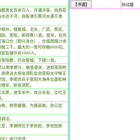
孙过庭
诸郡男女百余万人，开通济渠，自西苑
洛水达于河，自板渚引黄河水通于淮
称郑州，辖管城、汜水、广武、原武、
圃田、荥阳、新郑等11县。是年，在巩
置洛口仓（即兴洛仓），仓城周围20余
窖三千，最大的一窖可存粮8000石，
官及镇守兵1000人。
为荥阳郡，仍治管城，下辖11县。
，翟让用李密计，破金堤关，进取荥阳附
。炀帝派大将张须陀会合荥阳太守郇王
讨伐，李密伏兵于荥阳大海寺北面松林
败隋军，斩张须陀。
兵太原，进军关中，攻占长安，立代王
帝。
杨侑，称帝建唐，为唐高祖，改元武
庸调法。
之变，李渊传位于李世民，李世民即
雅乐》修订完成。