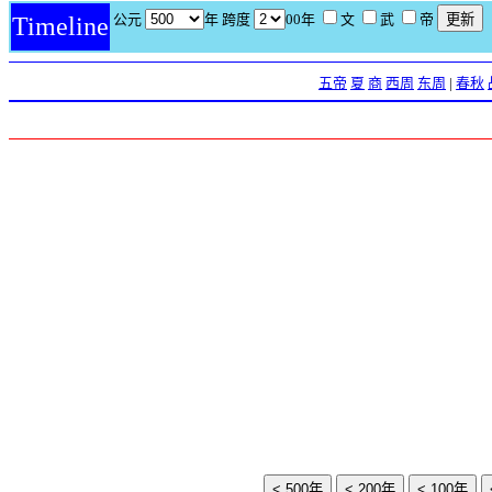
公元
年 跨度
00年
文
武
帝
Timeline
五帝
夏
商
西周
东周
|
春秋