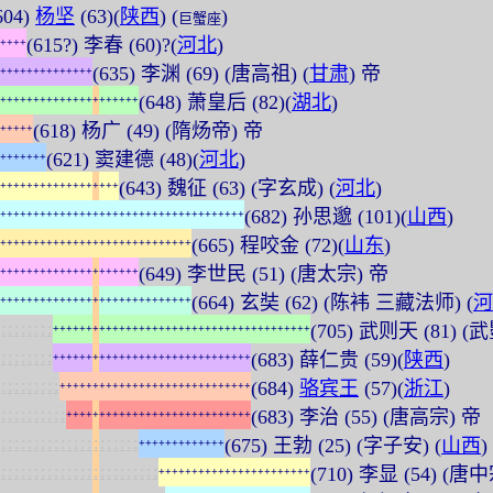
604)
杨坚
(63)(
陕西
) (
)
巨蟹座
(615?) 李春 (60)?(
河北
)
+
+
+
+
(635) 李渊 (69) (唐高祖) (
甘肃
) 帝
+
+
+
+
+
+
+
+
+
+
+
+
+
+
(648) 萧皇后 (82)(
湖北
)
+
+
+
+
+
+
+
+
+
+
+
+
+
+
+
+
+
+
+
+
+
(618) 杨广 (49) (隋炀帝) 帝
+
+
+
+
+
(621) 窦建德 (48)(
河北
)
+
+
+
+
+
+
+
(643) 魏征 (63) (字玄成) (
河北
)
+
+
+
+
+
+
+
+
+
+
+
+
+
+
+
+
+
+
(682) 孙思邈 (101)(
山西
)
+
+
+
+
+
+
+
+
+
+
+
+
+
+
+
+
+
+
+
+
+
+
+
+
+
+
+
+
+
+
+
+
+
+
+
+
+
(665) 程咬金 (72)(
山东
)
+
+
+
+
+
+
+
+
+
+
+
+
+
+
+
+
+
+
+
+
+
+
+
+
+
+
+
+
+
(649) 李世民 (51) (唐太宗) 帝
+
+
+
+
+
+
+
+
+
+
+
+
+
+
+
+
+
+
+
+
+
(664) 玄奘 (62) (陈袆 三藏法师) (
河
+
+
+
+
+
+
+
+
+
+
+
+
+
+
+
+
+
+
+
+
+
+
+
+
+
+
+
+
+
:
:
:
:
:
:
:
:
(705) 武则天 (81) (武
+
+
+
+
+
+
+
+
+
+
+
+
+
+
+
+
+
+
+
+
+
+
+
+
+
+
+
+
+
+
+
+
+
+
+
+
+
+
+
:
:
:
:
:
:
:
:
(683) 薛仁贵 (59)(
陕西
)
+
+
+
+
+
+
+
+
+
+
+
+
+
+
+
+
+
+
+
+
+
+
+
+
+
+
+
+
+
+
:
:
:
:
:
:
:
:
:
(684)
骆宾王
(57)(
浙江
)
+
+
+
+
+
+
+
+
+
+
+
+
+
+
+
+
+
+
+
+
+
+
+
+
+
+
+
+
+
:
:
:
:
:
:
:
:
:
:
(683) 李治 (55) (唐高宗) 帝
+
+
+
+
+
+
+
+
+
+
+
+
+
+
+
+
+
+
+
+
+
+
+
+
+
+
+
+
:
:
:
:
:
:
:
:
:
:
:
:
:
:
:
:
:
:
:
:
:
(675) 王勃 (25) (字子安) (
山西
)
+
+
+
+
+
+
+
+
+
+
+
+
+
:
:
:
:
:
:
:
:
:
:
:
:
:
:
:
:
:
:
:
:
:
:
:
:
(710) 李显 (54) (唐
+
+
+
+
+
+
+
+
+
+
+
+
+
+
+
+
+
+
+
+
+
+
+