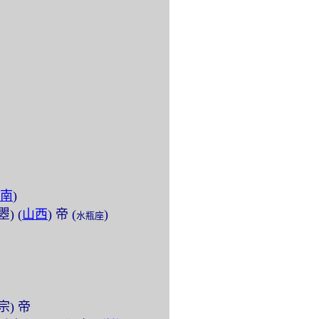
南
)
瞾) (
山西
) 帝 (
)
水瓶座
中宗) 帝