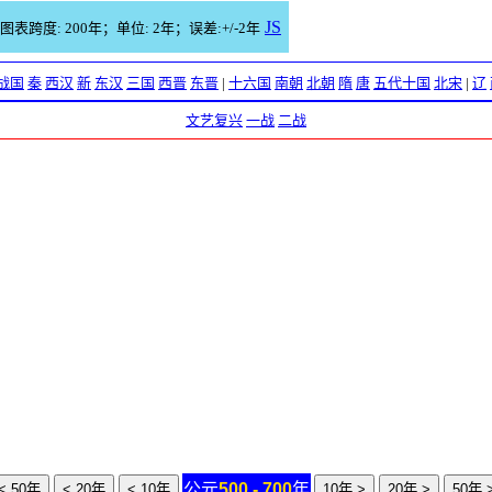
JS
图表跨度: 200年；单位: 2年；误差:+/-2年
战国
秦
西汉
新
东汉
三国
西晋
东晋
|
十六国
南朝
北朝
隋
唐
五代十国
北宋
|
辽
文艺复兴
一战
二战
公元
500 - 700
年