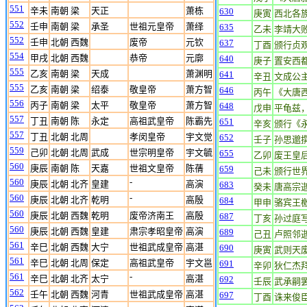
551
辛未
南朝 梁
天正
萧栋
630
庚寅
西北各
552
壬申
南朝 梁
承圣
世祖元皇帝
萧绎
635
乙未
李靖大
552
壬申
北朝 西魏
废帝
元钦
637
丁酉
颁行贞
554
甲戌
北朝 西魏
恭帝
元廓
640
庚子
置安西
555
乙亥
南朝 梁
天成
萧渊明
641
辛丑
文成公
555
乙亥
南朝 梁
绍泰
敬皇帝
萧方智
646
丙午
《大唐
556
丙子
南朝 梁
太平
敬皇帝
萧方智
648
戊申
平龟兹
557
丁丑
南朝 陈
永定
高祖武皇帝
陈霸先
651
辛亥
颁行《
557
丁丑
北朝 北周
孝闵皇帝
宇文觉
652
壬子
孙思邈
559
己卯
北朝 北周
武成
世宗明皇帝
宇文毓
655
乙卯
废王皇
560
庚辰
南朝 陈
天嘉
世祖文皇帝
陈蒨
659
己未
颁行世
560
-
庚辰
北朝 北齐
皇建
高演
683
癸未
唐高宗
560
-
庚辰
北朝 北齐
乾明
高殷
684
甲申
骆宾王
560
庚辰
北朝 西魏
乾明
废帝济南王
高殷
687
丁亥
孙过庭
560
庚辰
北朝 西魏
皇建
肃宗孝昭皇帝
高演
689
己丑
卢照邻
561
辛巳
北朝 西魏
大宁
世祖武成皇帝
高湛
690
庚寅
武则天
561
辛巳
北朝 北周
保定
高祖武皇帝
宇文邕
691
辛卯
狄仁杰
561
-
辛巳
北朝 北齐
太宁
高湛
692
壬辰
武承嗣
562
壬午
北朝 西魏
河青
世祖武成皇帝
高湛
697
丁酉
诛来俊