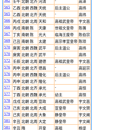
562
-
壬午
北朝 北齐
河清
高湛
565
乙酉
北朝 西魏
天统
后主温公
高纬
565
-
乙酉
北朝 北齐
天统
高纬
566
丙戌
北朝 北周
天和
高祖武皇帝
宇文邕
566
丙戌
南朝 陈
天康
世祖文皇帝
陈蒨
567
丁亥
南朝 陈
光大
临海王废帝
陈伯宗
569
己丑
南朝 陈
太建
高宗孝宣皇帝
陈顼
570
庚寅
北朝 西魏
武平
后主温公
高纬
570
-
庚寅
北朝 北齐
武平
高纬
572
壬辰
北朝 北周
建德
高祖武皇帝
宇文邕
576
-
丙申
北朝 北齐
德昌
高延宗
576
丙申
北朝 西魏
隆化
后主温公
高纬
576
-
丙申
北朝 北齐
隆化
高纬
577
-
丁酉
北朝 北齐
承光
高恒
577
丁酉
北朝 西魏
承光
幼主
高恒
578
戊戌
北朝 北周
宣政
高祖武皇帝
宇文邕
579
己亥
北朝 北周
大成
宣皇帝
宇文赟
579
己亥
北朝 北周
大象
静皇帝
宇文阐
581
辛丑
北朝 北周
大定
静皇帝
宇文阐
581
辛丑
隋
开皇
高祖
杨坚