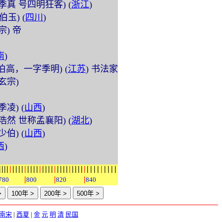
 (字季真 号四明狂客) (
浙江
)
字伯玉) (
四川
)
睿宗) 帝
南
)
 (字伯高，一字季明) (
江苏
) 书法家
唐玄宗)
字季凌) (
山西
)
 (字浩然 世称孟襄阳) (
湖北
)
字少伯) (
山西
)
西
)
|
|
|
|
|
|
|
|
|
|
|
|
|
|
|
|
|
|
|
|
|
|
|
|
|
|
|
|
|
|
|
|
|
|
|
|
|
|
|
|
|
|
780
800
820
840
南宋
|
西夏
|
金
元
明
清
民国