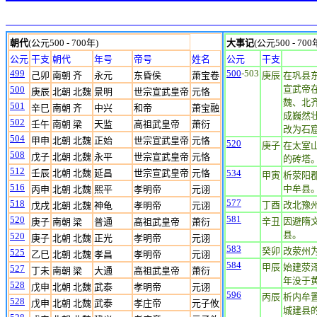
朝代
(公元500 - 700年)
大事记
(公元500 - 700
公元
干支
朝代
年号
帝号
姓名
公元
干支
499
500
-503
己卯
南朝 齐
永元
东昏侯
萧宝卷
庚辰
在巩县
宣武帝
500
庚辰
北朝 北魏
景明
世宗宣武皇帝
元恪
魏、北
501
辛巳
南朝 齐
中兴
和帝
萧宝融
成巍然
502
壬午
南朝 梁
天监
高祖武皇帝
萧衍
改为石
504
甲申
北朝 北魏
正始
世宗宣武皇帝
元恪
520
庚子
在太室
508
戊子
北朝 北魏
永平
世宗宣武皇帝
元恪
的砖塔。
512
壬辰
北朝 北魏
延昌
世宗宣武皇帝
元恪
534
甲寅
析荥阳
516
中牟县
丙申
北朝 北魏
熙平
孝明帝
元诩
577
518
丁酉
改北豫
戊戌
北朝 北魏
神龟
孝明帝
元诩
581
520
辛丑
因避隋
庚子
南朝 梁
普通
高祖武皇帝
萧衍
县。
520
庚子
北朝 北魏
正光
孝明帝
元诩
583
癸卯
改荥州
525
乙巳
北朝 北魏
孝昌
孝明帝
元诩
584
甲辰
始建荥
527
丁未
南朝 梁
大通
高祖武皇帝
萧衍
年没于
528
戊申
北朝 北魏
武泰
孝明帝
元诩
596
丙辰
析内牟
528
戊申
北朝 北魏
武泰
孝庄帝
元子攸
城建县