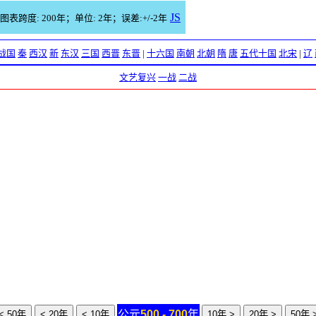
JS
图表跨度: 200年；单位: 2年；误差:+/-2年
战国
秦
西汉
新
东汉
三国
西晋
东晋
|
十六国
南朝
北朝
隋
唐
五代十国
北宋
|
辽
文艺复兴
一战
二战
公元
500 - 700
年