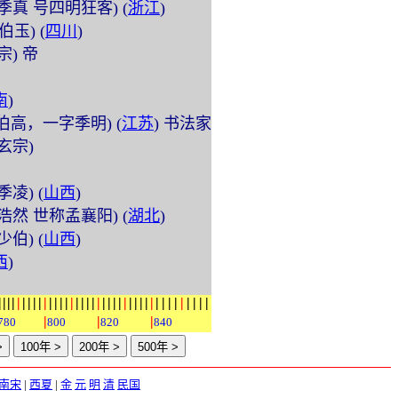
 (字季真 号四明狂客) (
浙江
)
字伯玉) (
四川
)
睿宗) 帝
南
)
 (字伯高，一字季明) (
江苏
) 书法家
唐玄宗)
字季凌) (
山西
)
 (字浩然 世称孟襄阳) (
湖北
)
字少伯) (
山西
)
西
)
|
|
|
|
|
|
|
|
|
|
|
|
|
|
|
|
|
|
|
|
|
|
|
|
|
|
|
|
|
|
|
|
|
|
|
|
|
|
|
|
|
|
780
800
820
840
南宋
|
西夏
|
金
元
明
清
民国