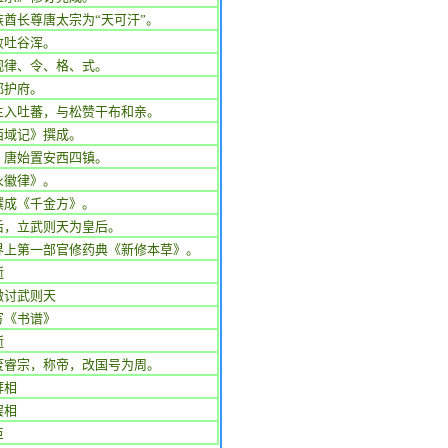
族酋长尊唐太宗为“天可汗”。
败吐谷浑。
观律、令、格、式。
都护府。
主入吐蕃，与松赞干布和亲。
西域记》撰成。
，唐始置安西四镇。
永徽律》。
撰成《千金方》。
后，立武则天为皇后。
界上第一部官修药典《新修本草》。
逝
檄讨武则天
写《书谱》
逝
废睿宗，称帝，改国号为周。
拜相
罢相
臣