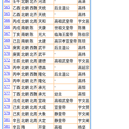
562
-
壬午
北朝 北齐
河清
高湛
565
乙酉
北朝 西魏
天统
后主温公
高纬
565
-
乙酉
北朝 北齐
天统
高纬
566
丙戌
北朝 北周
天和
高祖武皇帝
宇文邕
566
丙戌
南朝 陈
天康
世祖文皇帝
陈蒨
567
丁亥
南朝 陈
光大
临海王废帝
陈伯宗
569
己丑
南朝 陈
太建
高宗孝宣皇帝
陈顼
570
庚寅
北朝 西魏
武平
后主温公
高纬
570
-
庚寅
北朝 北齐
武平
高纬
572
壬辰
北朝 北周
建德
高祖武皇帝
宇文邕
576
-
丙申
北朝 北齐
德昌
高延宗
576
丙申
北朝 西魏
隆化
后主温公
高纬
576
-
丙申
北朝 北齐
隆化
高纬
577
-
丁酉
北朝 北齐
承光
高恒
577
丁酉
北朝 西魏
承光
幼主
高恒
578
戊戌
北朝 北周
宣政
高祖武皇帝
宇文邕
579
己亥
北朝 北周
大成
宣皇帝
宇文赟
579
己亥
北朝 北周
大象
静皇帝
宇文阐
581
辛丑
北朝 北周
大定
静皇帝
宇文阐
581
辛丑
隋
开皇
高祖
杨坚