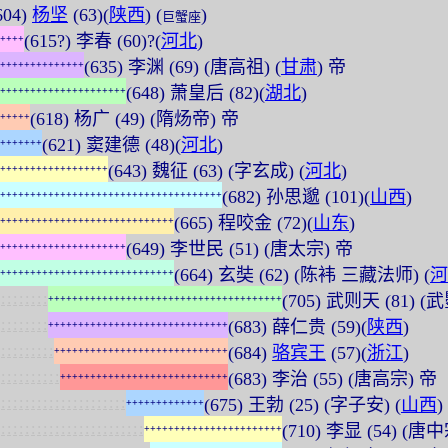
604)
杨坚
(63)(
陕西
) (
)
巨蟹座
(615?) 李春 (60)?(
河北
)
+
+
+
+
(635) 李渊 (69) (唐高祖) (
甘肃
) 帝
+
+
+
+
+
+
+
+
+
+
+
+
+
+
(648) 萧皇后 (82)(
湖北
)
+
+
+
+
+
+
+
+
+
+
+
+
+
+
+
+
+
+
+
+
+
(618) 杨广 (49) (隋炀帝) 帝
+
+
+
+
+
(621) 窦建德 (48)(
河北
)
+
+
+
+
+
+
+
(643) 魏征 (63) (字玄成) (
河北
)
+
+
+
+
+
+
+
+
+
+
+
+
+
+
+
+
+
+
(682) 孙思邈 (101)(
山西
)
+
+
+
+
+
+
+
+
+
+
+
+
+
+
+
+
+
+
+
+
+
+
+
+
+
+
+
+
+
+
+
+
+
+
+
+
+
(665) 程咬金 (72)(
山东
)
+
+
+
+
+
+
+
+
+
+
+
+
+
+
+
+
+
+
+
+
+
+
+
+
+
+
+
+
+
(649) 李世民 (51) (唐太宗) 帝
+
+
+
+
+
+
+
+
+
+
+
+
+
+
+
+
+
+
+
+
+
(664) 玄奘 (62) (陈袆 三藏法师) (
河
+
+
+
+
+
+
+
+
+
+
+
+
+
+
+
+
+
+
+
+
+
+
+
+
+
+
+
+
+
:
:
:
:
:
:
:
:
(705) 武则天 (81) (武
+
+
+
+
+
+
+
+
+
+
+
+
+
+
+
+
+
+
+
+
+
+
+
+
+
+
+
+
+
+
+
+
+
+
+
+
+
+
+
:
:
:
:
:
:
:
:
(683) 薛仁贵 (59)(
陕西
)
+
+
+
+
+
+
+
+
+
+
+
+
+
+
+
+
+
+
+
+
+
+
+
+
+
+
+
+
+
+
:
:
:
:
:
:
:
:
:
(684)
骆宾王
(57)(
浙江
)
+
+
+
+
+
+
+
+
+
+
+
+
+
+
+
+
+
+
+
+
+
+
+
+
+
+
+
+
+
:
:
:
:
:
:
:
:
:
:
(683) 李治 (55) (唐高宗) 帝
+
+
+
+
+
+
+
+
+
+
+
+
+
+
+
+
+
+
+
+
+
+
+
+
+
+
+
+
:
:
:
:
:
:
:
:
:
:
:
:
:
:
:
:
:
:
:
:
:
(675) 王勃 (25) (字子安) (
山西
)
+
+
+
+
+
+
+
+
+
+
+
+
+
:
:
:
:
:
:
:
:
:
:
:
:
:
:
:
:
:
:
:
:
:
:
:
:
(710) 李显 (54) (唐
+
+
+
+
+
+
+
+
+
+
+
+
+
+
+
+
+
+
+
+
+
+
+