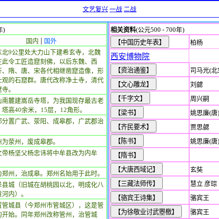
文艺复兴
一战
二战
年)
相关资料
(公元500 - 700年)
|
国内
国外
柏杨
东北9公里处大力山下建希玄寺，北魏
西安博物院
在此令工匠造窟刻佛，以后东魏、西
司马光(北
齐、隋、唐、宋各代相继凿窟造像，形
壮观的石窟群。唐代改称净土寺，清代
刘勰
窟寺。
周兴嗣
山南麓建嵩岳寺塔，为我国现存最古老
塔高40余米，15层，12角形。
姚思廉(唐
郡分置广武、荥阳、成皋郡，广武郡治
贾思勰
。
姚思廉(唐
州为荥州，废成皋郡。
文帝杨坚父杨忠讳将中牟县改为内牟
玄奘
为郑州，治成皋。郑州名始用于此时。
慧立 彦琮
泽县城（旧城在胡桃园以北，明成化八
黄河内）。
骆宾王
置管城县（今郑州市管城区），这是管
骆宾王
的开始。同年郑州改称管州，治管城