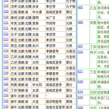
528
戊申
北朝 北魏
建义
孝庄帝
元子攸
县。
528
戊申
北朝 北魏
永安
孝庄帝
元子攸
605
乙丑
发河南
529
己酉
南朝 梁
中大通
高祖武皇帝
萧衍
引谷、
530
河。
庚戌
北朝 北魏
建明
长广王
元晔
606
531
丙寅
管州复
辛亥
北朝 北魏
普泰
节闵帝
元恭
阳武、
531
辛亥
北朝 北魏
中兴
安定王
元朗
县东南
532
壬子
北朝 北魏
太昌
孝武帝
元修
里，凿粮
533
癸丑
北朝 北魏
永熙
孝武帝
元修
并派监粮
533
癸丑
北朝 北魏
永兴
孝武帝
元修
607
丁卯
改郑州
534
甲寅
北朝 东魏
天平
孝静皇帝
元善见
616
丙子
10月
535
乙卯
北朝 西魏
大统
文皇帝
元宝炬
近各县
535
庆会兵
乙卯
南朝 梁
大同
高祖武皇帝
萧衍
中，大
538
戊午
北朝 东魏
元象
孝静皇帝
元善见
617
丁丑
李渊起
539
己未
北朝 东魏
兴和
孝静皇帝
元善见
杨侑为
543
癸亥
北朝 东魏
武定
孝静皇帝
元善见
618
戊寅
李渊废
546
丙寅
南朝 梁
中大同
高祖武皇帝
萧衍
德。
547
丁卯
南朝 梁
太清
高祖武皇帝
萧衍
619
己卯
初定租
550
-
庚午
北朝 北齐
天保
高洋
626
丙戌
玄武门
550
庚午
南朝 梁
大宝
高宗明皇帝
萧纲
位。
550
庚午
北朝 西魏
天保
显祖文宣皇帝
高洋
628
戊子
《大唐