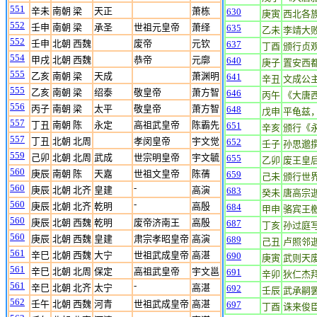
551
辛未
南朝 梁
天正
萧栋
630
庚寅
西北各
552
壬申
南朝 梁
承圣
世祖元皇帝
萧绎
635
乙未
李靖大
552
壬申
北朝 西魏
废帝
元钦
637
丁酉
颁行贞
554
甲戌
北朝 西魏
恭帝
元廓
640
庚子
置安西
555
乙亥
南朝 梁
天成
萧渊明
641
辛丑
文成公
555
乙亥
南朝 梁
绍泰
敬皇帝
萧方智
646
丙午
《大唐
556
丙子
南朝 梁
太平
敬皇帝
萧方智
648
戊申
平龟兹
557
丁丑
南朝 陈
永定
高祖武皇帝
陈霸先
651
辛亥
颁行《
557
丁丑
北朝 北周
孝闵皇帝
宇文觉
652
壬子
孙思邈
559
己卯
北朝 北周
武成
世宗明皇帝
宇文毓
655
乙卯
废王皇
560
庚辰
南朝 陈
天嘉
世祖文皇帝
陈蒨
659
己未
颁行世
560
-
庚辰
北朝 北齐
皇建
高演
683
癸未
唐高宗
560
-
庚辰
北朝 北齐
乾明
高殷
684
甲申
骆宾王
560
庚辰
北朝 西魏
乾明
废帝济南王
高殷
687
丁亥
孙过庭
560
庚辰
北朝 西魏
皇建
肃宗孝昭皇帝
高演
689
己丑
卢照邻
561
辛巳
北朝 西魏
大宁
世祖武成皇帝
高湛
690
庚寅
武则天
561
辛巳
北朝 北周
保定
高祖武皇帝
宇文邕
691
辛卯
狄仁杰
561
-
辛巳
北朝 北齐
太宁
高湛
692
壬辰
武承嗣
562
壬午
北朝 西魏
河青
世祖武成皇帝
高湛
697
丁酉
诛来俊