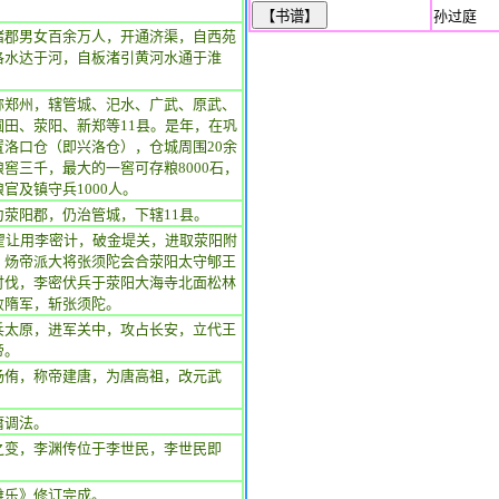
孙过庭
诸郡男女百余万人，开通济渠，自西苑
洛水达于河，自板渚引黄河水通于淮
称郑州，辖管城、汜水、广武、原武、
圃田、荥阳、新郑等11县。是年，在巩
置洛口仓（即兴洛仓），仓城周围20余
窖三千，最大的一窖可存粮8000石，
官及镇守兵1000人。
为荥阳郡，仍治管城，下辖11县。
，翟让用李密计，破金堤关，进取荥阳附
。炀帝派大将张须陀会合荥阳太守郇王
讨伐，李密伏兵于荥阳大海寺北面松林
败隋军，斩张须陀。
兵太原，进军关中，攻占长安，立代王
帝。
杨侑，称帝建唐，为唐高祖，改元武
庸调法。
之变，李渊传位于李世民，李世民即
雅乐》修订完成。