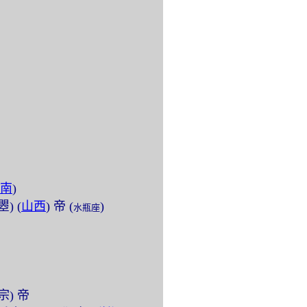
南
)
瞾) (
山西
) 帝 (
)
水瓶座
中宗) 帝