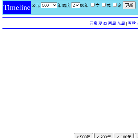
公元
年 跨度
00年
文
武
帝
Timeline
五帝
夏
商
西周
东周
|
春秋