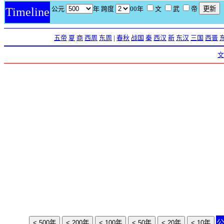
公元
年 跨度
00年
文
武
帝
Timeline
五帝
夏
商
西周
东周
|
春秋
战国
秦
西汉
新
东汉
三国
西晋
文