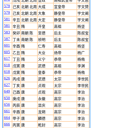
戊戌
北朝 北周
宣政
高祖武皇帝
宇文邕
579
己亥
北朝 北周
大成
宣皇帝
宇文赟
579
己亥
北朝 北周
大象
静皇帝
宇文阐
581
辛丑
北朝 北周
大定
静皇帝
宇文阐
581
辛丑
隋
开皇
高祖
杨坚
583
癸卯
南朝 陈
至德
后主
陈叔宝
587
丁未
南朝 陈
祯明
后主
陈叔宝
601
辛酉
隋
仁寿
高祖
杨坚
605
乙丑
隋
大业
炀帝
杨广
617
丁丑
隋
义宁
恭帝
杨侑
618
戊寅
唐
武德
高祖
李渊
618
戊寅
隋
皇泰
恭帝
杨侑
626
丙戌
唐
武德
太宗
李世民
627
丁亥
唐
贞观
太宗
李世民
649
己酉
唐
贞观
高宗
李治
650
庚戌
唐
永徽
高宗
李治
656
丙辰
唐
显庆
高宗
李治
661
辛酉
唐
龙朔
高宗
李治
664
甲子
唐
麟德
高宗
李治
666
丙寅
唐
乾封
高宗
李治