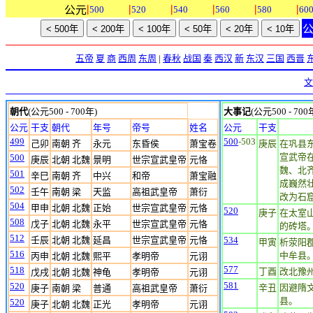
|
|
|
|
|
|
公元
500
520
540
560
580
60
五帝
夏
商
西周
东周
|
春秋
战国
秦
西汉
新
东汉
三国
西晋
文
朝代
(公元500 - 700年)
大事记
(公元500 - 700
公元
干支
朝代
年号
帝号
姓名
公元
干支
499
500
-503
己卯
南朝 齐
永元
东昏侯
萧宝卷
庚辰
在巩县
宣武帝
500
庚辰
北朝 北魏
景明
世宗宣武皇帝
元恪
魏、北
501
辛巳
南朝 齐
中兴
和帝
萧宝融
成巍然
502
壬午
南朝 梁
天监
高祖武皇帝
萧衍
改为石
504
甲申
北朝 北魏
正始
世宗宣武皇帝
元恪
520
庚子
在太室
508
戊子
北朝 北魏
永平
世宗宣武皇帝
元恪
的砖塔。
512
壬辰
北朝 北魏
延昌
世宗宣武皇帝
元恪
534
甲寅
析荥阳
516
中牟县
丙申
北朝 北魏
熙平
孝明帝
元诩
577
518
丁酉
改北豫
戊戌
北朝 北魏
神龟
孝明帝
元诩
581
520
辛丑
因避隋
庚子
南朝 梁
普通
高祖武皇帝
萧衍
县。
520
庚子
北朝 北魏
正光
孝明帝
元诩