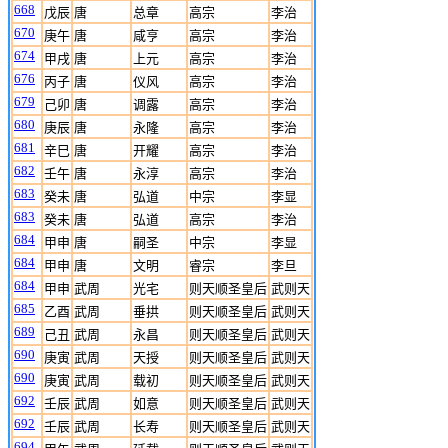
668
戊辰
唐
总章
高宗
李治
670
庚午
唐
咸亨
高宗
李治
674
甲戌
唐
上元
高宗
李治
676
丙子
唐
仪风
高宗
李治
679
己卯
唐
调露
高宗
李治
680
庚辰
唐
永隆
高宗
李治
681
辛巳
唐
开耀
高宗
李治
682
壬午
唐
永淳
高宗
李治
683
癸未
唐
弘道
中宗
李显
683
癸未
唐
弘道
高宗
李治
684
甲申
唐
嗣圣
中宗
李显
684
甲申
唐
文明
睿宗
李旦
684
甲申
武周
光宅
则天顺圣皇后
武则天
685
乙酉
武周
垂拱
则天顺圣皇后
武则天
689
己丑
武周
永昌
则天顺圣皇后
武则天
690
庚寅
武周
天授
则天顺圣皇后
武则天
690
庚寅
武周
载初
则天顺圣皇后
武则天
692
壬辰
武周
如意
则天顺圣皇后
武则天
692
壬辰
武周
长寿
则天顺圣皇后
武则天
694