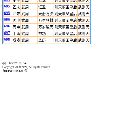
甲午
武周
延载
则天顺圣皇后
武则天
695
乙未
武周
证圣
则天顺圣皇后
武则天
695
乙未
武周
天册万岁
则天顺圣皇后
武则天
696
丙申
武周
万岁登封
则天顺圣皇后
武则天
696
丙申
武周
万岁通天
则天顺圣皇后
武则天
697
丁酉
武周
神功
则天顺圣皇后
武则天
698
戊戌
武周
圣历
则天顺圣皇后
武则天
qq: 188693034
Copyright 2009-2026, All rights reserved.
京ICP备07014795号