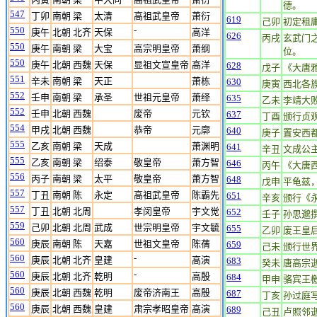
德。
547
丁卯
南朝 梁
太清
高祖武皇帝
萧衍
619
己卯
初定租
550
-
庚午
北朝 北齐
天保
高洋
626
丙戌
玄武门
550
庚午
南朝 梁
大宝
高宗明皇帝
萧纲
位。
550
庚午
北朝 西魏
天保
显祖文宣皇帝
高洋
628
戊子
《大唐
551
辛未
南朝 梁
天正
萧栋
630
庚寅
西北各
552
壬申
南朝 梁
承圣
世祖元皇帝
萧绎
635
乙未
李靖大
552
壬申
北朝 西魏
废帝
元钦
637
丁酉
颁行贞
554
甲戌
北朝 西魏
恭帝
元廓
640
庚子
置安西
555
乙亥
南朝 梁
天成
萧渊明
641
辛丑
文成公
555
乙亥
南朝 梁
绍泰
敬皇帝
萧方智
646
丙午
《大唐
556
丙子
南朝 梁
太平
敬皇帝
萧方智
648
戊申
平龟兹
557
丁丑
南朝 陈
永定
高祖武皇帝
陈霸先
651
辛亥
颁行《
557
丁丑
北朝 北周
孝闵皇帝
宇文觉
652
壬子
孙思邈
559
己卯
北朝 北周
武成
世宗明皇帝
宇文毓
655
乙卯
废王皇
560
庚辰
南朝 陈
天嘉
世祖文皇帝
陈蒨
659
己未
颁行世
560
-
庚辰
北朝 北齐
皇建
高演
683
癸未
唐高宗
560
-
庚辰
北朝 北齐
乾明
高殷
684
甲申
骆宾王
560
庚辰
北朝 西魏
乾明
废帝济南王
高殷
687
丁亥
孙过庭
560
庚辰
北朝 西魏
皇建
肃宗孝昭皇帝
高演
689
己丑
卢照邻