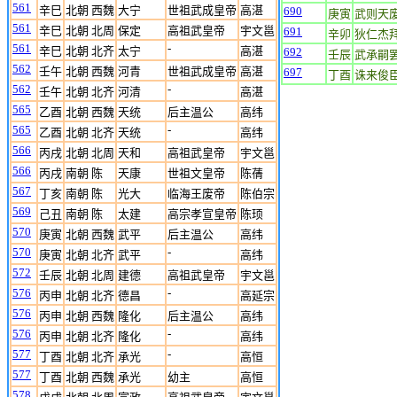
561
辛巳
北朝 西魏
大宁
世祖武成皇帝
高湛
690
庚寅
武则天
561
辛巳
北朝 北周
保定
高祖武皇帝
宇文邕
691
辛卯
狄仁杰
561
-
辛巳
北朝 北齐
太宁
高湛
692
壬辰
武承嗣
562
壬午
北朝 西魏
河青
世祖武成皇帝
高湛
697
丁酉
诛来俊
562
-
壬午
北朝 北齐
河清
高湛
565
乙酉
北朝 西魏
天统
后主温公
高纬
565
-
乙酉
北朝 北齐
天统
高纬
566
丙戌
北朝 北周
天和
高祖武皇帝
宇文邕
566
丙戌
南朝 陈
天康
世祖文皇帝
陈蒨
567
丁亥
南朝 陈
光大
临海王废帝
陈伯宗
569
己丑
南朝 陈
太建
高宗孝宣皇帝
陈顼
570
庚寅
北朝 西魏
武平
后主温公
高纬
570
-
庚寅
北朝 北齐
武平
高纬
572
壬辰
北朝 北周
建德
高祖武皇帝
宇文邕
576
-
丙申
北朝 北齐
德昌
高延宗
576
丙申
北朝 西魏
隆化
后主温公
高纬
576
-
丙申
北朝 北齐
隆化
高纬
577
-
丁酉
北朝 北齐
承光
高恒
577
丁酉
北朝 西魏
承光
幼主
高恒
578