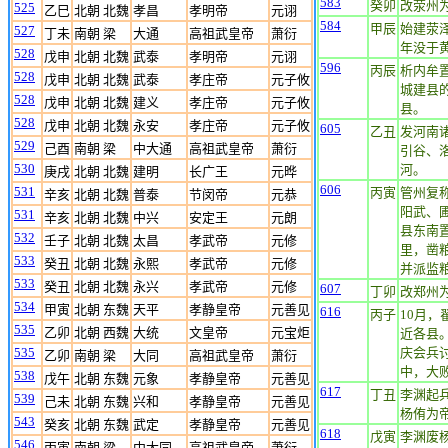
583
癸卯
改荥州
525
乙巳
北朝 北魏
孝昌
孝明帝
元诩
584
甲辰
始建荥
527
丁未
南朝 梁
大通
高祖武皇帝
萧衍
年没于
528
戊申
北朝 北魏
武泰
孝明帝
元诩
596
丙辰
析内牟
528
戊申
北朝 北魏
武泰
孝庄帝
元子攸
城建县
528
戊申
北朝 北魏
建义
孝庄帝
元子攸
县。
528
戊申
北朝 北魏
永安
孝庄帝
元子攸
605
乙丑
发河南
529
己酉
南朝 梁
中大通
高祖武皇帝
萧衍
引谷、
530
河。
庚戌
北朝 北魏
建明
长广王
元晔
606
531
丙寅
管州复
辛亥
北朝 北魏
普泰
节闵帝
元恭
阳武、
531
辛亥
北朝 北魏
中兴
安定王
元朗
县东南
532
壬子
北朝 北魏
太昌
孝武帝
元修
里，凿粮
533
癸丑
北朝 北魏
永熙
孝武帝
元修
并派监粮
533
癸丑
北朝 北魏
永兴
孝武帝
元修
607
丁卯
改郑州
534
甲寅
北朝 东魏
天平
孝静皇帝
元善见
616
丙子
10月
535
乙卯
北朝 西魏
大统
文皇帝
元宝炬
近各县
535
庆会兵
乙卯
南朝 梁
大同
高祖武皇帝
萧衍
中，大
538
戊午
北朝 东魏
元象
孝静皇帝
元善见
617
丁丑
李渊起
539
己未
北朝 东魏
兴和
孝静皇帝
元善见
杨侑为
543
癸亥
北朝 东魏
武定
孝静皇帝
元善见
618
戊寅
李渊废
546
丙寅
南朝 梁
中大同
高祖武皇帝
萧衍