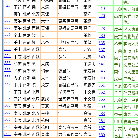
德。
547
丁卯
南朝 梁
太清
高祖武皇帝
萧衍
619
己卯
初定租
550
-
庚午
北朝 北齐
天保
高洋
626
丙戌
玄武门
550
庚午
南朝 梁
大宝
高宗明皇帝
萧纲
位。
550
庚午
北朝 西魏
天保
显祖文宣皇帝
高洋
628
戊子
《大唐
551
辛未
南朝 梁
天正
萧栋
630
庚寅
西北各
552
壬申
南朝 梁
承圣
世祖元皇帝
萧绎
635
乙未
李靖大
552
壬申
北朝 西魏
废帝
元钦
637
丁酉
颁行贞
554
甲戌
北朝 西魏
恭帝
元廓
640
庚子
置安西
555
乙亥
南朝 梁
天成
萧渊明
641
辛丑
文成公
555
乙亥
南朝 梁
绍泰
敬皇帝
萧方智
646
丙午
《大唐
556
丙子
南朝 梁
太平
敬皇帝
萧方智
648
戊申
平龟兹
557
丁丑
南朝 陈
永定
高祖武皇帝
陈霸先
651
辛亥
颁行《
557
丁丑
北朝 北周
孝闵皇帝
宇文觉
652
壬子
孙思邈
559
己卯
北朝 北周
武成
世宗明皇帝
宇文毓
655
乙卯
废王皇
560
庚辰
南朝 陈
天嘉
世祖文皇帝
陈蒨
659
己未
颁行世
560
-
庚辰
北朝 北齐
皇建
高演
683
癸未
唐高宗
560
-
庚辰
北朝 北齐
乾明
高殷
684
甲申
骆宾王
560
庚辰
北朝 西魏
乾明
废帝济南王
高殷
687
丁亥
孙过庭
560
庚辰
北朝 西魏
皇建
肃宗孝昭皇帝
高演
689
己丑
卢照邻