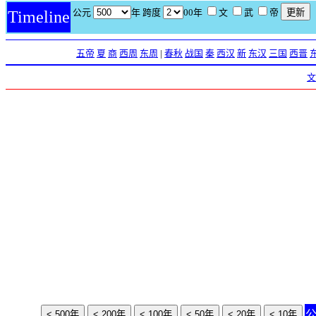
公元
年 跨度
00年
文
武
帝
Timeline
五帝
夏
商
西周
东周
|
春秋
战国
秦
西汉
新
东汉
三国
西晋
文