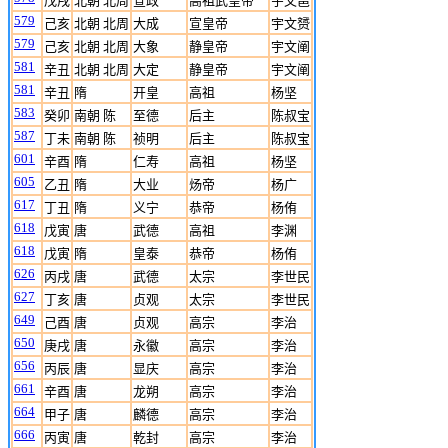
戊戌
北朝 北周
宣政
高祖武皇帝
宇文邕
579
己亥
北朝 北周
大成
宣皇帝
宇文赟
579
己亥
北朝 北周
大象
静皇帝
宇文阐
581
辛丑
北朝 北周
大定
静皇帝
宇文阐
581
辛丑
隋
开皇
高祖
杨坚
583
癸卯
南朝 陈
至德
后主
陈叔宝
587
丁未
南朝 陈
祯明
后主
陈叔宝
601
辛酉
隋
仁寿
高祖
杨坚
605
乙丑
隋
大业
炀帝
杨广
617
丁丑
隋
义宁
恭帝
杨侑
618
戊寅
唐
武德
高祖
李渊
618
戊寅
隋
皇泰
恭帝
杨侑
626
丙戌
唐
武德
太宗
李世民
627
丁亥
唐
贞观
太宗
李世民
649
己酉
唐
贞观
高宗
李治
650
庚戌
唐
永徽
高宗
李治
656
丙辰
唐
显庆
高宗
李治
661
辛酉
唐
龙朔
高宗
李治
664
甲子
唐
麟德
高宗
李治
666
丙寅
唐
乾封
高宗
李治