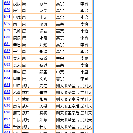
668
戊辰
唐
总章
高宗
李治
670
庚午
唐
咸亨
高宗
李治
674
甲戌
唐
上元
高宗
李治
676
丙子
唐
仪风
高宗
李治
679
己卯
唐
调露
高宗
李治
680
庚辰
唐
永隆
高宗
李治
681
辛巳
唐
开耀
高宗
李治
682
壬午
唐
永淳
高宗
李治
683
癸未
唐
弘道
中宗
李显
683
癸未
唐
弘道
高宗
李治
684
甲申
唐
嗣圣
中宗
李显
684
甲申
唐
文明
睿宗
李旦
684
甲申
武周
光宅
则天顺圣皇后
武则天
685
乙酉
武周
垂拱
则天顺圣皇后
武则天
689
己丑
武周
永昌
则天顺圣皇后
武则天
690
庚寅
武周
天授
则天顺圣皇后
武则天
690
庚寅
武周
载初
则天顺圣皇后
武则天
692
壬辰
武周
如意
则天顺圣皇后
武则天
692
壬辰
武周
长寿
则天顺圣皇后
武则天
694