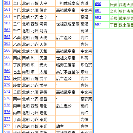
561
辛巳
北朝 西魏
大宁
世祖武成皇帝
高湛
690
庚寅
武则天
561
辛巳
北朝 北周
保定
高祖武皇帝
宇文邕
691
辛卯
狄仁杰
561
-
辛巳
北朝 北齐
太宁
高湛
692
壬辰
武承嗣
562
壬午
北朝 西魏
河青
世祖武成皇帝
高湛
697
丁酉
诛来俊
562
-
壬午
北朝 北齐
河清
高湛
565
乙酉
北朝 西魏
天统
后主温公
高纬
565
-
乙酉
北朝 北齐
天统
高纬
566
丙戌
北朝 北周
天和
高祖武皇帝
宇文邕
566
丙戌
南朝 陈
天康
世祖文皇帝
陈蒨
567
丁亥
南朝 陈
光大
临海王废帝
陈伯宗
569
己丑
南朝 陈
太建
高宗孝宣皇帝
陈顼
570
庚寅
北朝 西魏
武平
后主温公
高纬
570
-
庚寅
北朝 北齐
武平
高纬
572
壬辰
北朝 北周
建德
高祖武皇帝
宇文邕
576
-
丙申
北朝 北齐
德昌
高延宗
576
丙申
北朝 西魏
隆化
后主温公
高纬
576
-
丙申
北朝 北齐
隆化
高纬
577
-
丁酉
北朝 北齐
承光
高恒
577
丁酉
北朝 西魏
承光
幼主
高恒
578