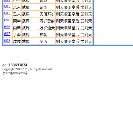
甲午
武周
延载
则天顺圣皇后
武则天
695
乙未
武周
证圣
则天顺圣皇后
武则天
695
乙未
武周
天册万岁
则天顺圣皇后
武则天
696
丙申
武周
万岁登封
则天顺圣皇后
武则天
696
丙申
武周
万岁通天
则天顺圣皇后
武则天
697
丁酉
武周
神功
则天顺圣皇后
武则天
698
戊戌
武周
圣历
则天顺圣皇后
武则天
qq: 188693034
Copyright 2009-2026, All rights reserved.
京ICP备07014795号