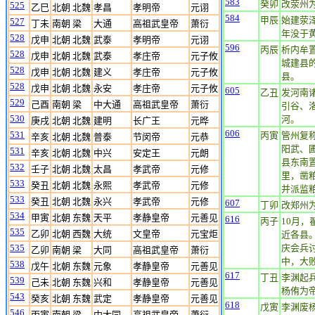
583
癸卯
改荥州
525
乙巳
北朝 北魏
孝昌
孝明帝
元诩
584
甲辰
始建荥
527
丁未
南朝 梁
大通
高祖武皇帝
萧衍
年没于
528
戊申
北朝 北魏
武泰
孝明帝
元诩
596
丙辰
析内牟
528
戊申
北朝 北魏
武泰
孝庄帝
元子攸
城建县
528
戊申
北朝 北魏
建义
孝庄帝
元子攸
县。
528
戊申
北朝 北魏
永安
孝庄帝
元子攸
605
乙丑
发河南
529
己酉
南朝 梁
中大通
高祖武皇帝
萧衍
引谷、
530
河。
庚戌
北朝 北魏
建明
长广王
元晔
606
531
丙寅
管州复
辛亥
北朝 北魏
普泰
节闵帝
元恭
阳武、
531
辛亥
北朝 北魏
中兴
安定王
元朗
县东南
532
壬子
北朝 北魏
太昌
孝武帝
元修
里，凿粮
533
癸丑
北朝 北魏
永熙
孝武帝
元修
并派监粮
533
癸丑
北朝 北魏
永兴
孝武帝
元修
607
丁卯
改郑州
534
甲寅
北朝 东魏
天平
孝静皇帝
元善见
616
丙子
10月
535
乙卯
北朝 西魏
大统
文皇帝
元宝炬
近各县
535
庆会兵
乙卯
南朝 梁
大同
高祖武皇帝
萧衍
中，大
538
戊午
北朝 东魏
元象
孝静皇帝
元善见
617
丁丑
李渊起
539
己未
北朝 东魏
兴和
孝静皇帝
元善见
杨侑为
543
癸亥
北朝 东魏
武定
孝静皇帝
元善见
618
戊寅
李渊废
546
丙寅
南朝 梁
中大同
高祖武皇帝
萧衍