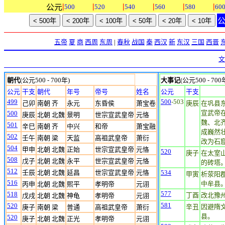
|
|
|
|
|
|
公元
500
520
540
560
580
60
五帝
夏
商
西周
东周
|
春秋
战国
秦
西汉
新
东汉
三国
西晋
文
朝代
(公元500 - 700年)
大事记
(公元500 - 700
公元
干支
朝代
年号
帝号
姓名
公元
干支
499
500
-503
己卯
南朝 齐
永元
东昏侯
萧宝卷
庚辰
在巩县
宣武帝
500
庚辰
北朝 北魏
景明
世宗宣武皇帝
元恪
魏、北
501
辛巳
南朝 齐
中兴
和帝
萧宝融
成巍然
502
壬午
南朝 梁
天监
高祖武皇帝
萧衍
改为石
504
甲申
北朝 北魏
正始
世宗宣武皇帝
元恪
520
庚子
在太室
508
戊子
北朝 北魏
永平
世宗宣武皇帝
元恪
的砖塔。
512
壬辰
北朝 北魏
延昌
世宗宣武皇帝
元恪
534
甲寅
析荥阳
516
中牟县
丙申
北朝 北魏
熙平
孝明帝
元诩
577
518
丁酉
改北豫
戊戌
北朝 北魏
神龟
孝明帝
元诩
581
520
辛丑
因避隋
庚子
南朝 梁
普通
高祖武皇帝
萧衍
县。
520
庚子
北朝 北魏
正光
孝明帝
元诩