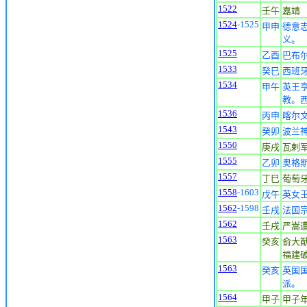
1522
壬午
嘉靖
1524
-1525
甲申
德意
义。
1525
乙酉
巴布
1533
癸巳
西班
1534
甲午
英王
教。
1536
丙申
喀尔
1543
癸卯
波兰
1550
庚戌
瓦剌
1555
乙卯
奥格
1557
丁巳
葡萄
1558
-1603
戊午
英女
1562
-1598
壬戌
法国
1562
壬戌
严嵩
1563
癸亥
俞大猷(
福建
1563
癸亥
英国
派。
1564
甲子
甲子