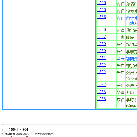
1566
丙寅
海瑞(1
1566
丙寅
葡萄
1566
丙寅
西班
当地
1566
丙寅
穆宗(
1567
丁卯
隆庆
1570
庚午
缔约
1570
庚午
李攀龙(
1571
辛未
鄂图
1572
壬申
神宗(朱
1572
壬申
张居正(
1578
1572
壬申
张居
1573
癸酉
万历
1578
戊寅
李时珍
(Grea
qq: 188693034
Copyright 2009-2026, All rights reserved.