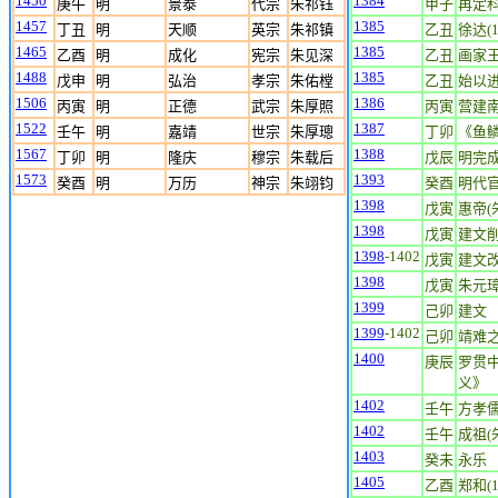
1450
1384
庚午
明
景泰
代宗
朱祁钰
甲子
再定
1457
1385
丁丑
明
天顺
英宗
朱祁镇
乙丑
徐达(1
1465
1385
乙酉
明
成化
宪宗
朱见深
乙丑
画家王蒙
1488
1385
戊申
明
弘治
孝宗
朱佑樘
乙丑
始以
1506
1386
丙寅
明
正德
武宗
朱厚照
丙寅
营建
1522
1387
壬午
明
嘉靖
世宗
朱厚璁
丁卯
《鱼
1567
1388
丁卯
明
隆庆
穆宗
朱载后
戊辰
明完
1573
1393
癸酉
明
万历
神宗
朱翊钧
癸酉
明代
1398
戊寅
惠帝(朱
1398
戊寅
建文
1398
-1402
戊寅
建文
1398
戊寅
朱元
1399
己卯
建文
1399
-1402
己卯
靖难
1400
庚辰
罗贯中
义》
1402
壬午
方孝儒(
1402
壬午
成祖(朱
1403
癸未
永乐
1405
乙酉
郑和(1