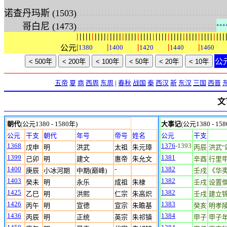
:
:
:
:
:
:
:
:
:
:
:
:
:
:
:
:
:
:
:
:
:
:
:
:
:
:
:
:
:
:
:
:
:
:
:
:
:
:
:
:
:
:
:
:
:
:
:
:
:
诺查丹玛斯 (1503)
:
:
:
:
:
:
:
:
:
:
:
:
:
:
:
:
:
:
:
:
:
:
:
:
:
:
:
:
:
:
:
:
:
:
:
:
:
:
:
:
:
:
:
:
:
:
哥白尼 (1473)
+
+
+
|
|
|
|
|
|
|
|
|
|
|
|
|
|
|
|
|
|
|
|
|
|
|
|
|
|
|
|
|
|
|
|
|
|
|
|
|
|
|
|
|
|
|
|
|
|
|
|
|
|
|
|
|
|
公元
1380
1400
1420
1440
1460
公
五帝
夏
商
西周
东周
|
春秋
战国
秦
西汉
新
东汉
三国
西晋
文
朝代
(公元1380 - 1580年)
大事记
(公元1380 - 15
公元
干支
朝代
年号
帝号
姓名
公元
干支
1368
1376
-1393
戊申
明
洪武
太祖
朱元璋
丙辰
洪武“
1399
1381
己卯
明
建文
惠帝
朱允文
辛酉
行里
1400
-
1382
庚辰
小冰河期
中期(巅峰)
壬戌
《华
1403
1382
癸未
明
永乐
成祖
朱棣
壬戌
设置
1425
1382
乙巳
明
洪熙
仁宗
朱高炽
壬戌
建立
1426
1383
丙午
明
宣德
宣宗
朱瞻基
癸亥
明孝
1436
1384
丙辰
明
正统
英宗
朱祁镇
甲子
甲子