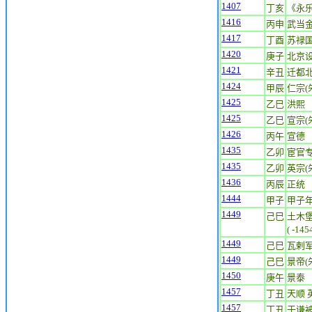
1407
丁亥
《永
1416
丙申
武当
1417
丁酉
苏禄
1420
庚子
北京
1421
辛丑
迁都
1424
甲辰
仁宗(朱
1425
乙巳
洪熙
1425
乙巳
宣宗(朱
1426
丙午
宣德
1435
乙卯
宦官
1435
乙卯
英宗(朱
1436
丙辰
正统
1444
甲子
甲子
1449
己巳
土木堡
( -14
1449
己巳
瓦剌军
1449
己巳
景帝(朱
1450
庚午
景泰
1457
丁丑
天顺 英
1457
丁丑
于谦