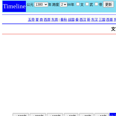
公元
年 跨度
00年
文
武
帝
Timeline
五帝
夏
商
西周
东周
|
春秋
战国
秦
西汉
新
东汉
三国
西晋
文