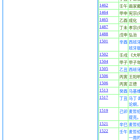
1462
壬午
画家戴进
1464
甲申
宪宗(朱
1465
乙酉
成化
1487
丁未
孝宗(朱
1488
戊申
弘治
1501
辛酉
西班
班牙
1502
壬戌
《大
1504
甲子
甲子
1505
乙丑
西班
1506
丙寅
王阳明(
1506
丙寅
正德
1513
癸酉
马基
1517
丁丑
马丁
论纲
1519
己卯
麦哲
提克
1521
辛巳
麦哲
1522
壬午
麦哲
一周