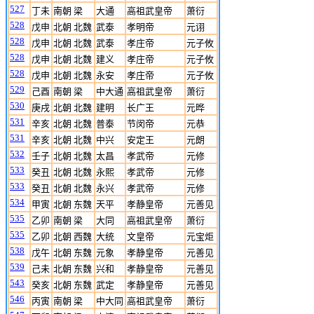
527
丁未
南朝 梁
大通
高祖武皇帝
萧衍
528
戊申
北朝 北魏
武泰
孝明帝
元诩
528
戊申
北朝 北魏
武泰
孝庄帝
元子攸
528
戊申
北朝 北魏
建义
孝庄帝
元子攸
528
戊申
北朝 北魏
永安
孝庄帝
元子攸
529
己酉
南朝 梁
中大通
高祖武皇帝
萧衍
530
庚戌
北朝 北魏
建明
长广王
元晔
531
辛亥
北朝 北魏
普泰
节闵帝
元恭
531
辛亥
北朝 北魏
中兴
安定王
元朗
532
壬子
北朝 北魏
太昌
孝武帝
元修
533
癸丑
北朝 北魏
永熙
孝武帝
元修
533
癸丑
北朝 北魏
永兴
孝武帝
元修
534
甲寅
北朝 东魏
天平
孝静皇帝
元善见
535
乙卯
南朝 梁
大同
高祖武皇帝
萧衍
535
乙卯
北朝 西魏
大统
文皇帝
元宝炬
538
戊午
北朝 东魏
元象
孝静皇帝
元善见
539
己未
北朝 东魏
兴和
孝静皇帝
元善见
543
癸亥
北朝 东魏
武定
孝静皇帝
元善见
546
丙寅
南朝 梁
中大同
高祖武皇帝
萧衍