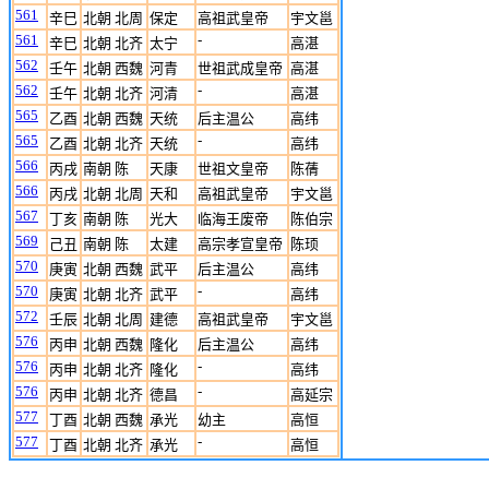
561
辛巳
北朝 北周
保定
高祖武皇帝
宇文邕
561
-
辛巳
北朝 北齐
太宁
高湛
562
壬午
北朝 西魏
河青
世祖武成皇帝
高湛
562
-
壬午
北朝 北齐
河清
高湛
565
乙酉
北朝 西魏
天统
后主温公
高纬
565
-
乙酉
北朝 北齐
天统
高纬
566
丙戌
南朝 陈
天康
世祖文皇帝
陈蒨
566
丙戌
北朝 北周
天和
高祖武皇帝
宇文邕
567
丁亥
南朝 陈
光大
临海王废帝
陈伯宗
569
己丑
南朝 陈
太建
高宗孝宣皇帝
陈顼
570
庚寅
北朝 西魏
武平
后主温公
高纬
570
-
庚寅
北朝 北齐
武平
高纬
572
壬辰
北朝 北周
建德
高祖武皇帝
宇文邕
576
丙申
北朝 西魏
隆化
后主温公
高纬
576
-
丙申
北朝 北齐
隆化
高纬
576
-
丙申
北朝 北齐
德昌
高延宗
577
丁酉
北朝 西魏
承光
幼主
高恒
577
-
丁酉
北朝 北齐
承光
高恒