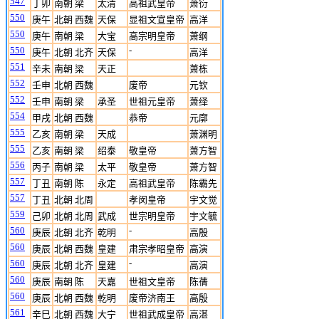
547
丁卯
南朝 梁
太清
高祖武皇帝
萧衍
550
庚午
北朝 西魏
天保
显祖文宣皇帝
高洋
550
庚午
南朝 梁
大宝
高宗明皇帝
萧纲
550
-
庚午
北朝 北齐
天保
高洋
551
辛未
南朝 梁
天正
萧栋
552
壬申
北朝 西魏
废帝
元钦
552
壬申
南朝 梁
承圣
世祖元皇帝
萧绎
554
甲戌
北朝 西魏
恭帝
元廓
555
乙亥
南朝 梁
天成
萧渊明
555
乙亥
南朝 梁
绍泰
敬皇帝
萧方智
556
丙子
南朝 梁
太平
敬皇帝
萧方智
557
丁丑
南朝 陈
永定
高祖武皇帝
陈霸先
557
丁丑
北朝 北周
孝闵皇帝
宇文觉
559
己卯
北朝 北周
武成
世宗明皇帝
宇文毓
560
-
庚辰
北朝 北齐
乾明
高殷
560
庚辰
北朝 西魏
皇建
肃宗孝昭皇帝
高演
560
-
庚辰
北朝 北齐
皇建
高演
560
庚辰
南朝 陈
天嘉
世祖文皇帝
陈蒨
560
庚辰
北朝 西魏
乾明
废帝济南王
高殷
561
辛巳
北朝 西魏
大宁
世祖武成皇帝
高湛