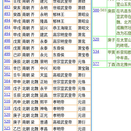
482
壬戌
南朝 齐
建元
世祖武皇帝
萧赜
室山五
483
癸亥
南朝 齐
永明
世祖武皇帝
萧赜
500
-503
庚辰
在巩县
493
癸酉
南朝 齐
永明
郁林王
萧昭业
宣武帝
494
甲戌
南朝 齐
隆昌
郁林王
萧昭业
魏、北
494
成巍然
甲戌
南朝 齐
延兴
恭王海陵王
萧昭文
改为石
494
甲戌
南朝 齐
建武
高宗明皇帝
萧鸾
520
庚子
在太室
498
戊寅
南朝 齐
永泰
高宗明皇帝
萧鸾
的砖塔。
498
戊寅
南朝 齐
永泰
东昏侯
萧宝卷
534
甲寅
析荥阳
499
己卯
南朝 齐
永元
东昏侯
萧宝卷
中牟县
500
庚辰
北朝 北魏
景明
世宗宣武皇帝
元恪
577
丁酉
改北豫
501
辛巳
南朝 齐
中兴
和帝
萧宝融
502
壬午
南朝 梁
天监
高祖武皇帝
萧衍
504
甲申
北朝 北魏
正始
世宗宣武皇帝
元恪
508
戊子
北朝 北魏
永平
世宗宣武皇帝
元恪
512
壬辰
北朝 北魏
延昌
世宗宣武皇帝
元恪
516
丙申
北朝 北魏
熙平
孝明帝
元诩
518
戊戌
北朝 北魏
神龟
孝明帝
元诩
520
庚子
北朝 北魏
正光
孝明帝
元诩
520
庚子
南朝 梁
普通
高祖武皇帝
萧衍
525
乙巳
北朝 北魏
孝昌
孝明帝
元诩