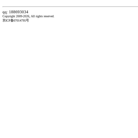
qq: 188693034
Copyright 2009-2026, All rights reserved.
京ICP备07014795号