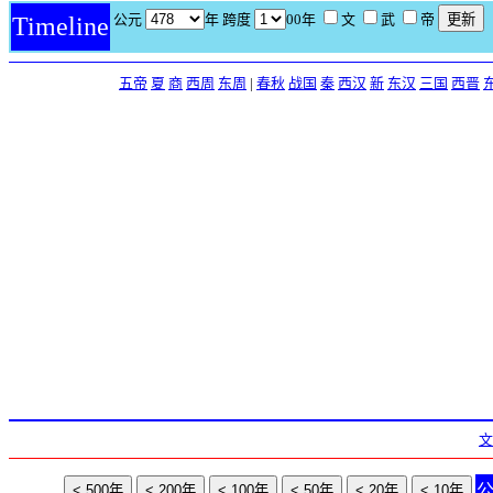
公元
年 跨度
00年
文
武
帝
Timeline
五帝
夏
商
西周
东周
|
春秋
战国
秦
西汉
新
东汉
三国
西晋
文