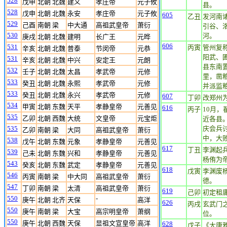
528
戊申
北朝 北魏
建义
孝庄帝
元子攸
县。
528
戊申
北朝 北魏
永安
孝庄帝
元子攸
605
乙丑
发河南
529
己酉
南朝 梁
中大通
高祖武皇帝
萧衍
引谷、
530
河。
庚戌
北朝 北魏
建明
长广王
元晔
606
531
丙寅
管州复
辛亥
北朝 北魏
普泰
节闵帝
元恭
阳武、
531
辛亥
北朝 北魏
中兴
安定王
元朗
县东南
532
壬子
北朝 北魏
太昌
孝武帝
元修
里，凿粮
533
癸丑
北朝 北魏
永熙
孝武帝
元修
并派监粮
533
癸丑
北朝 北魏
永兴
孝武帝
元修
607
丁卯
改郑州
534
甲寅
北朝 东魏
天平
孝静皇帝
元善见
616
丙子
10月
535
乙卯
北朝 西魏
大统
文皇帝
元宝炬
近各县
535
庆会兵
乙卯
南朝 梁
大同
高祖武皇帝
萧衍
中，大
538
戊午
北朝 东魏
元象
孝静皇帝
元善见
617
丁丑
李渊起
539
己未
北朝 东魏
兴和
孝静皇帝
元善见
杨侑为
543
癸亥
北朝 东魏
武定
孝静皇帝
元善见
618
戊寅
李渊废
546
丙寅
南朝 梁
中大同
高祖武皇帝
萧衍
德。
547
丁卯
南朝 梁
太清
高祖武皇帝
萧衍
619
己卯
初定租
550
-
庚午
北朝 北齐
天保
高洋
626
丙戌
玄武门
550
庚午
南朝 梁
大宝
高宗明皇帝
萧纲
位。
550
庚午
北朝 西魏
天保
显祖文宣皇帝
高洋
628
戊子
《大唐