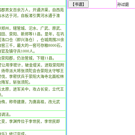
孙过庭
诸郡男女百余万人，开通济渠，自西苑
洛水达于河，自板渚引黄河水通于淮
称郑州，辖管城、汜水、广武、原武、
圃田、荥阳、新郑等11县。是年，在巩
置洛口仓（即兴洛仓），仓城周围20余
窖三千，最大的一窖可存粮8000石，
官及镇守兵1000人。
为荥阳郡，仍治管城，下辖11县。
，翟让用李密计，破金堤关，进取荥阳附
。炀帝派大将张须陀会合荥阳太守郇王
讨伐，李密伏兵于荥阳大海寺北面松林
败隋军，斩张须陀。
兵太原，进军关中，攻占长安，立代王
帝。
杨侑，称帝建唐，为唐高祖，改元武
庸调法。
之变，李渊传位于李世民，李世民即
雅乐》修订完成。