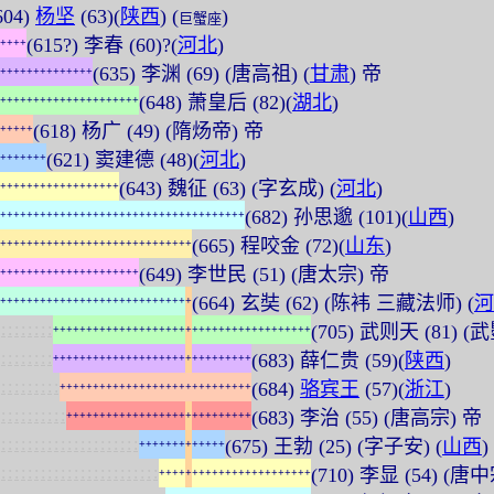
604)
杨坚
(63)(
陕西
) (
)
巨蟹座
(615?) 李春 (60)?(
河北
)
+
+
+
+
(635) 李渊 (69) (唐高祖) (
甘肃
) 帝
+
+
+
+
+
+
+
+
+
+
+
+
+
+
(648) 萧皇后 (82)(
湖北
)
+
+
+
+
+
+
+
+
+
+
+
+
+
+
+
+
+
+
+
+
+
(618) 杨广 (49) (隋炀帝) 帝
+
+
+
+
+
(621) 窦建德 (48)(
河北
)
+
+
+
+
+
+
+
(643) 魏征 (63) (字玄成) (
河北
)
+
+
+
+
+
+
+
+
+
+
+
+
+
+
+
+
+
+
(682) 孙思邈 (101)(
山西
)
+
+
+
+
+
+
+
+
+
+
+
+
+
+
+
+
+
+
+
+
+
+
+
+
+
+
+
+
+
+
+
+
+
+
+
+
+
(665) 程咬金 (72)(
山东
)
+
+
+
+
+
+
+
+
+
+
+
+
+
+
+
+
+
+
+
+
+
+
+
+
+
+
+
+
+
(649) 李世民 (51) (唐太宗) 帝
+
+
+
+
+
+
+
+
+
+
+
+
+
+
+
+
+
+
+
+
+
(664) 玄奘 (62) (陈袆 三藏法师) (
河
+
+
+
+
+
+
+
+
+
+
+
+
+
+
+
+
+
+
+
+
+
+
+
+
+
+
+
+
+
:
:
:
:
:
:
:
:
(705) 武则天 (81) (武
+
+
+
+
+
+
+
+
+
+
+
+
+
+
+
+
+
+
+
+
+
+
+
+
+
+
+
+
+
+
+
+
+
+
+
+
+
+
+
:
:
:
:
:
:
:
:
(683) 薛仁贵 (59)(
陕西
)
+
+
+
+
+
+
+
+
+
+
+
+
+
+
+
+
+
+
+
+
+
+
+
+
+
+
+
+
+
+
:
:
:
:
:
:
:
:
:
(684)
骆宾王
(57)(
浙江
)
+
+
+
+
+
+
+
+
+
+
+
+
+
+
+
+
+
+
+
+
+
+
+
+
+
+
+
+
+
:
:
:
:
:
:
:
:
:
:
(683) 李治 (55) (唐高宗) 帝
+
+
+
+
+
+
+
+
+
+
+
+
+
+
+
+
+
+
+
+
+
+
+
+
+
+
+
+
:
:
:
:
:
:
:
:
:
:
:
:
:
:
:
:
:
:
:
:
:
(675) 王勃 (25) (字子安) (
山西
)
+
+
+
+
+
+
+
+
+
+
+
+
+
:
:
:
:
:
:
:
:
:
:
:
:
:
:
:
:
:
:
:
:
:
:
:
:
(710) 李显 (54) (唐
+
+
+
+
+
+
+
+
+
+
+
+
+
+
+
+
+
+
+
+
+
+
+