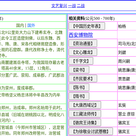
文艺复兴
一战
二战
年)
相关资料
(公元500 - 700年)
|
国内
国外
柏杨
东北9公里处大力山下建希玄寺，北魏
西安博物院
在此令工匠造窟刻佛，以后东魏、西
司马光(北
齐、隋、唐、宋各代相继凿窟造像，形
壮观的石窟群。唐代改称净土寺，清代
刘勰
窟寺。
周兴嗣
山南麓建嵩岳寺塔，为我国现存最古老
塔高40余米，15层，12角形。
姚思廉(唐
郡分置广武、荥阳、成皋郡，广武郡治
贾思勰
。
姚思廉(唐
州为荥州，废成皋郡。
文帝杨坚父杨忠讳将中牟县改为内牟
玄奘
为郑州，治成皋。郑州名始用于此时。
慧立 彦琮
泽县城（旧城在胡桃园以北，明成化八
黄河内）。
骆宾王
置管城县（今郑州市管城区），这是管
骆宾王
的开始。同年郑州改称管州，治管城