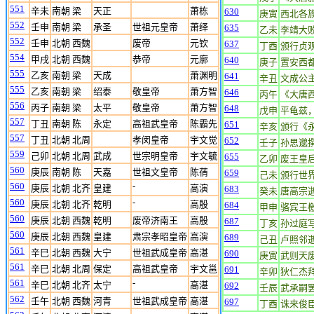
551
辛未
南朝 梁
天正
萧栋
630
庚寅
西北各
552
壬申
南朝 梁
承圣
世祖元皇帝
萧绎
635
乙未
李靖大
552
壬申
北朝 西魏
废帝
元钦
637
丁酉
颁行贞
554
甲戌
北朝 西魏
恭帝
元廓
640
庚子
置安西
555
乙亥
南朝 梁
天成
萧渊明
641
辛丑
文成公
555
乙亥
南朝 梁
绍泰
敬皇帝
萧方智
646
丙午
《大唐
556
丙子
南朝 梁
太平
敬皇帝
萧方智
648
戊申
平龟兹
557
丁丑
南朝 陈
永定
高祖武皇帝
陈霸先
651
辛亥
颁行《
557
丁丑
北朝 北周
孝闵皇帝
宇文觉
652
壬子
孙思邈
559
己卯
北朝 北周
武成
世宗明皇帝
宇文毓
655
乙卯
废王皇
560
庚辰
南朝 陈
天嘉
世祖文皇帝
陈蒨
659
己未
颁行世
560
-
庚辰
北朝 北齐
皇建
高演
683
癸未
唐高宗
560
-
庚辰
北朝 北齐
乾明
高殷
684
甲申
骆宾王
560
庚辰
北朝 西魏
乾明
废帝济南王
高殷
687
丁亥
孙过庭
560
庚辰
北朝 西魏
皇建
肃宗孝昭皇帝
高演
689
己丑
卢照邻
561
辛巳
北朝 西魏
大宁
世祖武成皇帝
高湛
690
庚寅
武则天
561
辛巳
北朝 北周
保定
高祖武皇帝
宇文邕
691
辛卯
狄仁杰
561
-
辛巳
北朝 北齐
太宁
高湛
692
壬辰
武承嗣
562
壬午
北朝 西魏
河青
世祖武成皇帝
高湛
697
丁酉
诛来俊