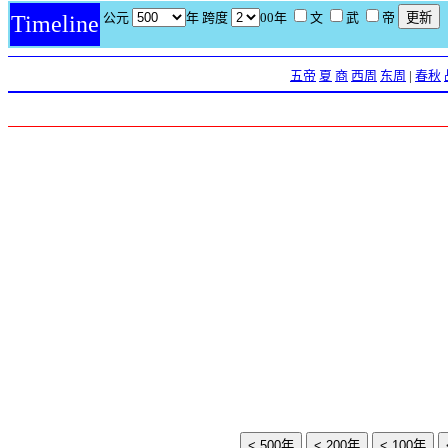
公元
年 跨度
00年
文
武
帝
Timeline
五帝
夏
商
西周
东周
|
春秋