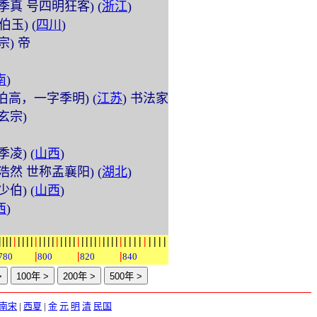
 (字季真 号四明狂客) (
浙江
)
字伯玉) (
四川
)
睿宗) 帝
南
)
 (字伯高，一字季明) (
江苏
) 书法家
唐玄宗)
字季凌) (
山西
)
 (字浩然 世称孟襄阳) (
湖北
)
字少伯) (
山西
)
西
)
|
|
|
|
|
|
|
|
|
|
|
|
|
|
|
|
|
|
|
|
|
|
|
|
|
|
|
|
|
|
|
|
|
|
|
|
|
|
|
|
|
|
780
800
820
840
南宋
|
西夏
|
金
元
明
清
民国