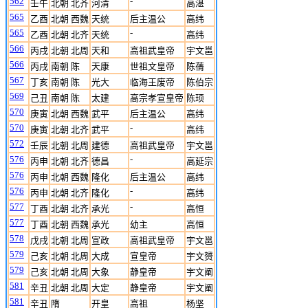
562
-
壬午
北朝 北齐
河清
高湛
565
乙酉
北朝 西魏
天统
后主温公
高纬
565
-
乙酉
北朝 北齐
天统
高纬
566
丙戌
北朝 北周
天和
高祖武皇帝
宇文邕
566
丙戌
南朝 陈
天康
世祖文皇帝
陈蒨
567
丁亥
南朝 陈
光大
临海王废帝
陈伯宗
569
己丑
南朝 陈
太建
高宗孝宣皇帝
陈顼
570
庚寅
北朝 西魏
武平
后主温公
高纬
570
-
庚寅
北朝 北齐
武平
高纬
572
壬辰
北朝 北周
建德
高祖武皇帝
宇文邕
576
-
丙申
北朝 北齐
德昌
高延宗
576
丙申
北朝 西魏
隆化
后主温公
高纬
576
-
丙申
北朝 北齐
隆化
高纬
577
-
丁酉
北朝 北齐
承光
高恒
577
丁酉
北朝 西魏
承光
幼主
高恒
578
戊戌
北朝 北周
宣政
高祖武皇帝
宇文邕
579
己亥
北朝 北周
大成
宣皇帝
宇文赟
579
己亥
北朝 北周
大象
静皇帝
宇文阐
581
辛丑
北朝 北周
大定
静皇帝
宇文阐
581
辛丑
隋
开皇
高祖
杨坚