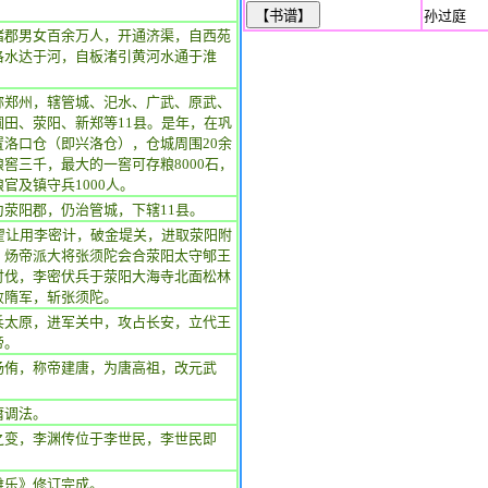
孙过庭
诸郡男女百余万人，开通济渠，自西苑
洛水达于河，自板渚引黄河水通于淮
称郑州，辖管城、汜水、广武、原武、
圃田、荥阳、新郑等11县。是年，在巩
置洛口仓（即兴洛仓），仓城周围20余
窖三千，最大的一窖可存粮8000石，
官及镇守兵1000人。
为荥阳郡，仍治管城，下辖11县。
，翟让用李密计，破金堤关，进取荥阳附
。炀帝派大将张须陀会合荥阳太守郇王
讨伐，李密伏兵于荥阳大海寺北面松林
败隋军，斩张须陀。
兵太原，进军关中，攻占长安，立代王
帝。
杨侑，称帝建唐，为唐高祖，改元武
庸调法。
之变，李渊传位于李世民，李世民即
雅乐》修订完成。