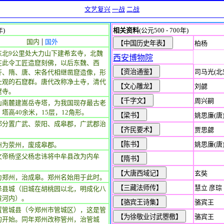
文艺复兴
一战
二战
年)
相关资料
(公元500 - 700年)
|
国内
国外
柏杨
东北9公里处大力山下建希玄寺，北魏
西安博物院
在此令工匠造窟刻佛，以后东魏、西
司马光(北
齐、隋、唐、宋各代相继凿窟造像，形
壮观的石窟群。唐代改称净土寺，清代
刘勰
窟寺。
周兴嗣
山南麓建嵩岳寺塔，为我国现存最古老
塔高40余米，15层，12角形。
姚思廉(唐
郡分置广武、荥阳、成皋郡，广武郡治
贾思勰
。
姚思廉(唐
州为荥州，废成皋郡。
文帝杨坚父杨忠讳将中牟县改为内牟
玄奘
为郑州，治成皋。郑州名始用于此时。
慧立 彦琮
泽县城（旧城在胡桃园以北，明成化八
黄河内）。
骆宾王
置管城县（今郑州市管城区），这是管
骆宾王
的开始。同年郑州改称管州，治管城