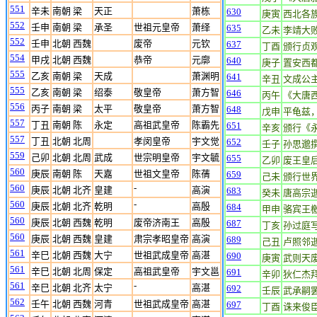
551
辛未
南朝 梁
天正
萧栋
630
庚寅
西北各
552
壬申
南朝 梁
承圣
世祖元皇帝
萧绎
635
乙未
李靖大
552
壬申
北朝 西魏
废帝
元钦
637
丁酉
颁行贞
554
甲戌
北朝 西魏
恭帝
元廓
640
庚子
置安西
555
乙亥
南朝 梁
天成
萧渊明
641
辛丑
文成公
555
乙亥
南朝 梁
绍泰
敬皇帝
萧方智
646
丙午
《大唐
556
丙子
南朝 梁
太平
敬皇帝
萧方智
648
戊申
平龟兹
557
丁丑
南朝 陈
永定
高祖武皇帝
陈霸先
651
辛亥
颁行《
557
丁丑
北朝 北周
孝闵皇帝
宇文觉
652
壬子
孙思邈
559
己卯
北朝 北周
武成
世宗明皇帝
宇文毓
655
乙卯
废王皇
560
庚辰
南朝 陈
天嘉
世祖文皇帝
陈蒨
659
己未
颁行世
560
-
庚辰
北朝 北齐
皇建
高演
683
癸未
唐高宗
560
-
庚辰
北朝 北齐
乾明
高殷
684
甲申
骆宾王
560
庚辰
北朝 西魏
乾明
废帝济南王
高殷
687
丁亥
孙过庭
560
庚辰
北朝 西魏
皇建
肃宗孝昭皇帝
高演
689
己丑
卢照邻
561
辛巳
北朝 西魏
大宁
世祖武成皇帝
高湛
690
庚寅
武则天
561
辛巳
北朝 北周
保定
高祖武皇帝
宇文邕
691
辛卯
狄仁杰
561
-
辛巳
北朝 北齐
太宁
高湛
692
壬辰
武承嗣
562
壬午
北朝 西魏
河青
世祖武成皇帝
高湛
697
丁酉
诛来俊