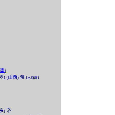
南
)
瞾) (
山西
) 帝 (
)
水瓶座
中宗) 帝