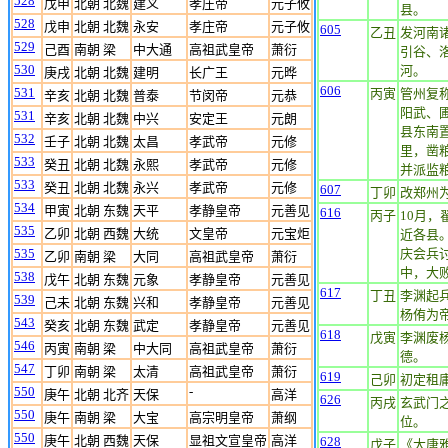
528
戊申
北朝 北魏
建义
孝庄帝
元子攸
县。
528
戊申
北朝 北魏
永安
孝庄帝
元子攸
605
乙丑
发河南
529
己酉
南朝 梁
中大通
高祖武皇帝
萧衍
引谷、
530
河。
庚戌
北朝 北魏
建明
长广王
元晔
606
531
丙寅
管州复
辛亥
北朝 北魏
普泰
节闵帝
元恭
阳武、
531
辛亥
北朝 北魏
中兴
安定王
元朗
县东南
532
壬子
北朝 北魏
太昌
孝武帝
元修
里，凿粮
533
癸丑
北朝 北魏
永熙
孝武帝
元修
并派监粮
533
癸丑
北朝 北魏
永兴
孝武帝
元修
607
丁卯
改郑州
534
甲寅
北朝 东魏
天平
孝静皇帝
元善见
616
丙子
10月
535
乙卯
北朝 西魏
大统
文皇帝
元宝炬
近各县
535
庆会兵
乙卯
南朝 梁
大同
高祖武皇帝
萧衍
中，大
538
戊午
北朝 东魏
元象
孝静皇帝
元善见
617
丁丑
李渊起
539
己未
北朝 东魏
兴和
孝静皇帝
元善见
杨侑为
543
癸亥
北朝 东魏
武定
孝静皇帝
元善见
618
戊寅
李渊废
546
丙寅
南朝 梁
中大同
高祖武皇帝
萧衍
德。
547
丁卯
南朝 梁
太清
高祖武皇帝
萧衍
619
己卯
初定租
550
-
庚午
北朝 北齐
天保
高洋
626
丙戌
玄武门
550
庚午
南朝 梁
大宝
高宗明皇帝
萧纲
位。
550
庚午
北朝 西魏
天保
显祖文宣皇帝
高洋
628
戊子
《大唐