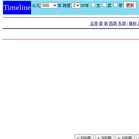
公元
年 跨度
00年
文
武
帝
Timeline
五帝
夏
商
西周
东周
|
春秋