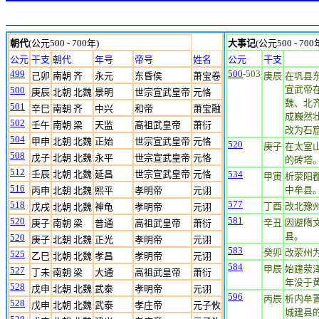
朝代
(公元500 - 700年)
大事记
(公元500 - 700
公元
干支
朝代
年号
帝号
姓名
公元
干支
499
500
-503
己卯
南朝 齐
永元
东昏侯
萧宝卷
庚辰
在巩县
宣武帝
500
庚辰
北朝 北魏
景明
世宗宣武皇帝
元恪
魏、北
501
辛巳
南朝 齐
中兴
和帝
萧宝融
成巍然
502
壬午
南朝 梁
天监
高祖武皇帝
萧衍
改为石
504
甲申
北朝 北魏
正始
世宗宣武皇帝
元恪
520
庚子
在太室
508
戊子
北朝 北魏
永平
世宗宣武皇帝
元恪
的砖塔。
512
壬辰
北朝 北魏
延昌
世宗宣武皇帝
元恪
534
甲寅
析荥阳
516
中牟县
丙申
北朝 北魏
熙平
孝明帝
元诩
577
518
丁酉
改北豫
戊戌
北朝 北魏
神龟
孝明帝
元诩
581
520
辛丑
因避隋
庚子
南朝 梁
普通
高祖武皇帝
萧衍
县。
520
庚子
北朝 北魏
正光
孝明帝
元诩
583
癸卯
改荥州
525
乙巳
北朝 北魏
孝昌
孝明帝
元诩
584
甲辰
始建荥
527
丁未
南朝 梁
大通
高祖武皇帝
萧衍
年没于
528
戊申
北朝 北魏
武泰
孝明帝
元诩
596
丙辰
析内牟
528
戊申
北朝 北魏
武泰
孝庄帝
元子攸
城建县