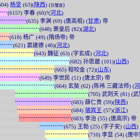
604)
杨坚
(63)(
陕西
) (
)
巨蟹座
(615?) 李春 (60)?(
河北
)
+
+
+
+
(635) 李渊 (69) (唐高祖) (
甘肃
) 帝
+
+
+
+
+
+
+
+
+
+
+
+
+
+
(648) 萧皇后 (82)(
湖北
)
+
+
+
+
+
+
+
+
+
+
+
+
+
+
+
+
+
+
+
+
+
(618) 杨广 (49) (隋炀帝) 帝
+
+
+
+
+
(621) 窦建德 (48)(
河北
)
+
+
+
+
+
+
+
(643) 魏征 (63) (字玄成) (
河北
)
+
+
+
+
+
+
+
+
+
+
+
+
+
+
+
+
+
+
(682) 孙思邈 (101)(
山西
)
+
+
+
+
+
+
+
+
+
+
+
+
+
+
+
+
+
+
+
+
+
+
+
+
+
+
+
+
+
+
+
+
+
+
+
+
+
(665) 程咬金 (72)(
山东
)
+
+
+
+
+
+
+
+
+
+
+
+
+
+
+
+
+
+
+
+
+
+
+
+
+
+
+
+
+
(649) 李世民 (51) (唐太宗) 帝
+
+
+
+
+
+
+
+
+
+
+
+
+
+
+
+
+
+
+
+
+
(664) 玄奘 (62) (陈袆 三藏法师) (
河
+
+
+
+
+
+
+
+
+
+
+
+
+
+
+
+
+
+
+
+
+
+
+
+
+
+
+
+
+
:
:
:
:
:
:
:
:
(705) 武则天 (81) (武
+
+
+
+
+
+
+
+
+
+
+
+
+
+
+
+
+
+
+
+
+
+
+
+
+
+
+
+
+
+
+
+
+
+
+
+
+
+
+
:
:
:
:
:
:
:
:
(683) 薛仁贵 (59)(
陕西
)
+
+
+
+
+
+
+
+
+
+
+
+
+
+
+
+
+
+
+
+
+
+
+
+
+
+
+
+
+
+
:
:
:
:
:
:
:
:
:
(684)
骆宾王
(57)(
浙江
)
+
+
+
+
+
+
+
+
+
+
+
+
+
+
+
+
+
+
+
+
+
+
+
+
+
+
+
+
+
:
:
:
:
:
:
:
:
:
:
(683) 李治 (55) (唐高宗) 帝
+
+
+
+
+
+
+
+
+
+
+
+
+
+
+
+
+
+
+
+
+
+
+
+
+
+
+
+
:
:
:
:
:
:
:
:
:
:
:
:
:
:
:
:
:
:
:
:
:
(675) 王勃 (25) (字子安) (
山西
)
+
+
+
+
+
+
+
+
+
+
+
+
+
:
:
:
:
:
:
:
:
:
:
:
:
:
:
:
:
:
:
:
:
:
:
:
:
(710) 李显 (54) (唐
+
+
+
+
+
+
+
+
+
+
+
+
+
+
+
+
+
+
+
+
+
+
+