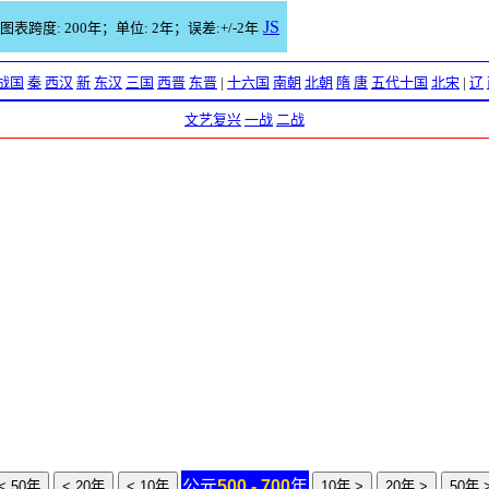
JS
图表跨度: 200年；单位: 2年；误差:+/-2年
战国
秦
西汉
新
东汉
三国
西晋
东晋
|
十六国
南朝
北朝
隋
唐
五代十国
北宋
|
辽
文艺复兴
一战
二战
公元
500 - 700
年