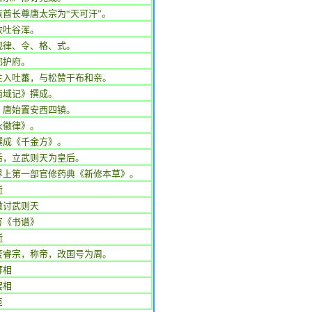
族酋长尊唐太宗为“天可汗”。
败吐谷浑。
观律、令、格、式。
都护府。
主入吐蕃，与松赞干布和亲。
西域记》撰成。
，唐始置安西四镇。
永徽律》。
撰成《千金方》。
后，立武则天为皇后。
界上第一部官修药典《新修本草》。
逝
檄讨武则天
写《书谱》
逝
废睿宗，称帝，改国号为周。
拜相
罢相
臣