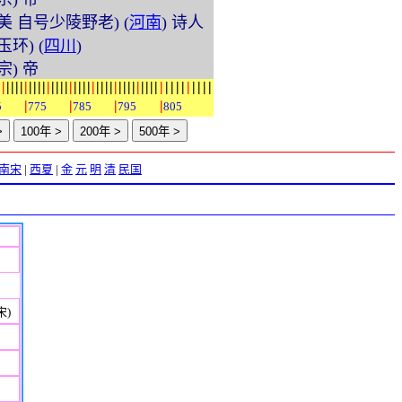
子美 自号少陵野老) (
河南
) 诗人
杨玉环) (
四川
)
代宗) 帝
|
|
|
|
|
|
|
|
|
|
|
|
|
|
|
|
|
|
|
|
|
|
|
|
|
|
|
|
|
|
|
|
|
|
|
|
|
|
|
|
|
|
|
|
|
|
|
|
|
|
5
775
785
795
805
南宋
|
西夏
|
金
元
明
清
民国
宋)