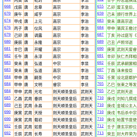
丙寅
唐
乾封
高宗
李治
壬子
孙思邈撰成
668
655
戊辰
唐
总章
高宗
李治
乙卯
废王皇后，
670
659
庚午
唐
咸亨
高宗
李治
己未
颁行世界上
674
683
甲戌
唐
上元
高宗
李治
癸未
唐高宗逝
676
684
丙子
唐
仪风
高宗
李治
甲申
骆宾王檄讨
679
687
己卯
唐
调露
高宗
李治
丁亥
孙过庭写《
680
689
庚辰
唐
永隆
高宗
李治
己丑
卢照邻逝
681
690
辛巳
唐
开耀
高宗
李治
庚寅
武则天废睿
682
691
壬午
唐
永淳
高宗
李治
辛卯
狄仁杰拜相
683
692
癸未
唐
弘道
中宗
李显
壬辰
武承嗣罢相
683
697
癸未
唐
弘道
高宗
李治
丁酉
诛来俊臣
684
702
甲申
唐
嗣圣
中宗
李显
壬寅
设北庭都护
684
705
甲申
唐
文明
睿宗
李旦
乙巳
张柬之等发
684
705
甲申
武周
光宅
则天顺圣皇后
武则天
乙巳
武则天逝
685
710
乙酉
武周
垂拱
则天顺圣皇后
武则天
庚戌
刘知几撰成
689
710
己丑
武周
永昌
则天顺圣皇后
武则天
庚戌
金城公主入
690
710
庚寅
武周
天授
则天顺圣皇后
武则天
庚戌
韦后杀中宗
690
710
庚寅
武周
载初
则天顺圣皇后
武则天
庚戌
始置节度使
692
712
壬辰
武周
如意
则天顺圣皇后
武则天
壬子
唐玄宗即位
692
713
壬辰
武周
长寿
则天顺圣皇后
武则天
癸丑
封大祚荣为