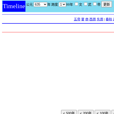
公元
年 跨度
00年
文
武
帝
Timeline
五帝
夏
商
西周
东周
|
春秋