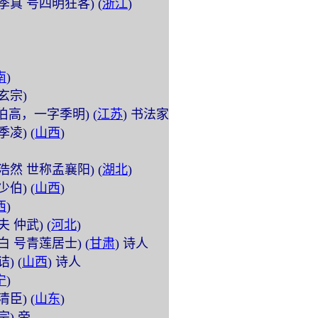
 (字季真 号四明狂客) (
浙江
)
南
)
唐玄宗)
 (字伯高，一字季明) (
江苏
) 书法家
字季凌) (
山西
)
 (字浩然 世称孟襄阳) (
湖北
)
字少伯) (
山西
)
西
)
达夫 仲武) (
河北
)
太白 号青莲居士) (
甘肃
) 诗人
诘) (
山西
) 诗人
宁
)
字清臣) (
山东
)
肃宗) 帝