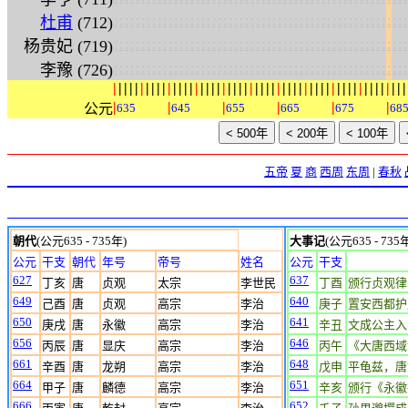
:
:
:
:
:
:
:
:
:
:
:
:
:
:
:
:
:
:
:
:
:
:
:
:
:
:
:
:
:
:
:
:
:
:
:
:
:
:
:
:
:
:
:
:
:
:
:
:
:
:
:
:
:
:
杜甫
(712)
:
:
:
:
:
:
:
:
:
:
:
:
:
:
:
:
:
:
:
:
:
:
:
:
:
:
:
:
:
:
:
:
:
:
:
:
:
:
:
:
:
:
:
:
:
:
:
:
:
:
:
:
:
:
杨贵妃 (719)
:
:
:
:
:
:
:
:
:
:
:
:
:
:
:
:
:
:
:
:
:
:
:
:
:
:
:
:
:
:
:
:
:
:
:
:
:
:
:
:
:
:
:
:
:
:
:
:
:
:
:
:
:
:
李豫 (726)
|
|
|
|
|
|
|
|
|
|
|
|
|
|
|
|
|
|
|
|
|
|
|
|
|
|
|
|
|
|
|
|
|
|
|
|
|
|
|
|
|
|
|
|
|
|
|
|
|
|
|
|
|
|
|
|
|
|
|
|
公元
635
645
655
665
675
68
五帝
夏
商
西周
东周
|
春秋
朝代
(公元635 - 735年)
大事记
(公元635 - 735
公元
干支
朝代
年号
帝号
姓名
公元
干支
627
637
丁亥
唐
贞观
太宗
李世民
丁酉
颁行贞观律
649
640
己酉
唐
贞观
高宗
李治
庚子
置安西都护
650
641
庚戌
唐
永徽
高宗
李治
辛丑
文成公主入
656
646
丙辰
唐
显庆
高宗
李治
丙午
《大唐西域
661
648
辛酉
唐
龙朔
高宗
李治
戊申
平龟兹，唐
664
651
甲子
唐
麟德
高宗
李治
辛亥
颁行《永徽
666
652