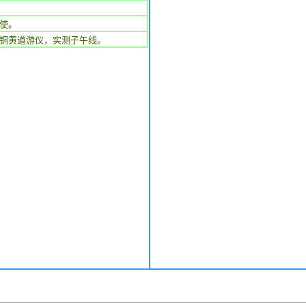
使。
铜黄道游仪，实测子午线。