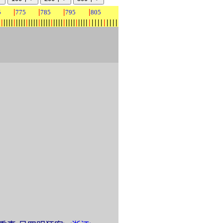
|
|
|
|
5
775
785
795
805
|
|
|
|
|
|
|
|
|
|
|
|
|
|
|
|
|
|
|
|
|
|
|
|
|
|
|
|
|
|
|
|
|
|
|
|
|
|
|
|
|
|
|
|
|
|