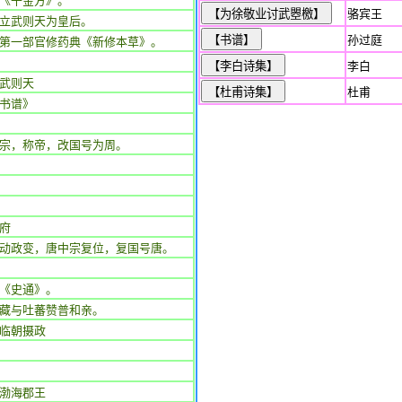
《千金方》。
骆宾王
立武则天为皇后。
孙过庭
第一部官修药典《新修本草》。
李白
武则天
杜甫
书谱》
宗，称帝，改国号为周。
府
动政变，唐中宗复位，复国号唐。
《史通》。
藏与吐蕃赞普和亲。
临朝摄政
渤海郡王