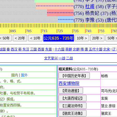
:
:
:
:
:
:
:
:
:
:
:
:
:
:
:
:
:
:
:
:
:
:
:
(770)
杜甫
(58) (字
+
+
+
+
+
+
+
+
+
+
+
+
+
+
+
+
+
+
+
+
+
+
+
+
:
:
:
:
:
:
:
:
:
:
:
:
:
:
:
:
:
:
:
:
:
:
:
:
:
:
:
:
:
:
(756) 杨贵妃 (37) (
+
+
+
+
+
+
+
+
+
+
+
+
+
+
+
+
+
:
:
:
:
:
:
:
:
:
:
:
:
:
:
:
:
:
:
:
:
:
:
:
:
:
:
:
:
:
:
:
:
:
:
:
:
:
(779) 李豫 (53) (唐
+
+
+
+
+
+
+
+
+
+
|
|
|
|
|
|
|
|
|
|
|
|
|
|
|
|
|
|
|
|
|
|
|
|
|
|
|
|
|
|
|
|
|
|
|
|
|
|
|
|
|
|
|
|
|
|
|
|
|
|
|
|
|
|
|
|
|
|
|
|
|
|
|
|
|
|
|
|
|
|
|
|
|
|
|
|
|
|
|
|
|
|
|
|
|
|
|
|
5
695
705
715
725
735
745
755
76
公元
635 - 735
年
战国
秦
西汉
新
东汉
三国
西晋
东晋
|
十六国
南朝
北朝
隋
唐
五代十国
北宋
|
辽
文艺复兴
一战
二战
年)
相关资料
(公元635 - 735年)
|
国内
国外
柏杨
、令、格、式。
西安博物院
府。
司马光(北
吐蕃，与松赞干布和亲。
玄奘
记》撰成。
始置安西四镇。
慧立 彦琮
律》。
骆宾王