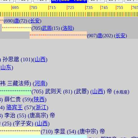
|
|
|
|
|
|
|
|
5
695
705
715
725
735
745
755
76
|
|
|
|
|
|
|
|
|
|
|
|
|
|
|
|
|
|
|
|
|
|
|
|
|
|
|
|
|
|
|
|
|
|
|
|
|
|
|
|
|
|
|
|
|
|
|
|
|
|
|
|
|
|
|
|
|
|
|
|
|
|
|
|
|
|
|
|
|
|
|
|
|
|
|
|
|
|
|
|
(690)
唐
(72) (
长安
)
=
=
:
(705)
武周
(15) (
洛阳
)
+
=
+
=
+
+
+
+
+
=
+
+
=
=
=
=
:
:
:
:
:
:
:
:
:
:
:
:
:
:
:
:
(907)
唐
(202) (
长安
)
+
=
+
=
=
+
=
+
+
=
=
=
=
=
=
=
=
=
=
=
=
=
=
=
=
=
=
=
=
=
=
2) 孙思邈 (101)(
山西
)
(
山东
)
(陈袆 三藏法师) (
河南
)
(705) 武则天 (81) (武瞾) (
山西
) 帝 (
)
+
+
+
+
+
+
+
+
+
+
+
+
+
+
+
+
+
水瓶座
3) 薛仁贵 (59)(
陕西
)
84)
骆宾王
(57)(
浙江
)
3) 李治 (55) (唐高宗) 帝
 (25) (字子安) (
山西
)
(710) 李显 (54) (唐中宗) 帝
+
+
+
+
+
+
+
+
+
+
+
+
+
+
+
+
+
+
+
+
+
+