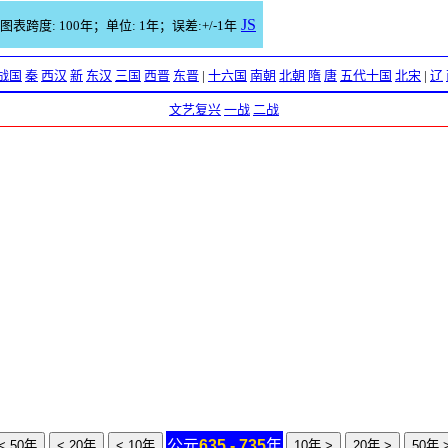
JS
图表跨度: 100年；单位: 1年；误差:+/-1年
战国
秦
西汉
新
东汉
三国
西晋
东晋
|
十六国
南朝
北朝
隋
唐
五代十国
北宋
|
辽
文艺复兴
一战
二战
公元
635 - 735
年