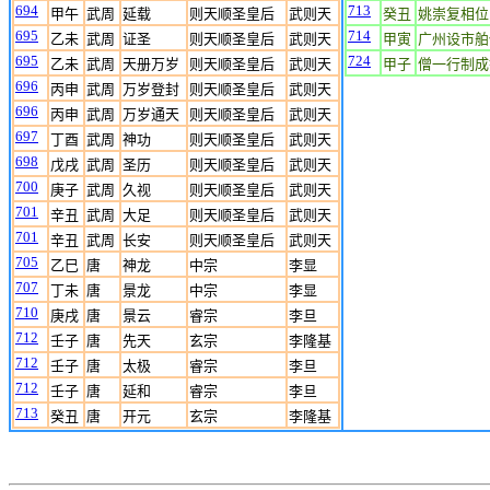
694
713
甲午
武周
延载
则天顺圣皇后
武则天
癸丑
姚崇复相位
695
714
乙未
武周
证圣
则天顺圣皇后
武则天
甲寅
广州设市舶
695
724
乙未
武周
天册万岁
则天顺圣皇后
武则天
甲子
僧一行制成
696
丙申
武周
万岁登封
则天顺圣皇后
武则天
696
丙申
武周
万岁通天
则天顺圣皇后
武则天
697
丁酉
武周
神功
则天顺圣皇后
武则天
698
戊戌
武周
圣历
则天顺圣皇后
武则天
700
庚子
武周
久视
则天顺圣皇后
武则天
701
辛丑
武周
大足
则天顺圣皇后
武则天
701
辛丑
武周
长安
则天顺圣皇后
武则天
705
乙巳
唐
神龙
中宗
李显
707
丁未
唐
景龙
中宗
李显
710
庚戌
唐
景云
睿宗
李旦
712
壬子
唐
先天
玄宗
李隆基
712
壬子
唐
太极
睿宗
李旦
712
壬子
唐
延和
睿宗
李旦
713
癸丑
唐
开元
玄宗
李隆基