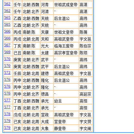
562
壬午
北朝 西魏
河青
世祖武成皇帝
高湛
562
-
壬午
北朝 北齐
河清
高湛
565
乙酉
北朝 西魏
天统
后主温公
高纬
565
-
乙酉
北朝 北齐
天统
高纬
566
丙戌
南朝 陈
天康
世祖文皇帝
陈蒨
566
丙戌
北朝 北周
天和
高祖武皇帝
宇文邕
567
丁亥
南朝 陈
光大
临海王废帝
陈伯宗
569
己丑
南朝 陈
太建
高宗孝宣皇帝
陈顼
570
-
庚寅
北朝 北齐
武平
高纬
570
庚寅
北朝 西魏
武平
后主温公
高纬
572
壬辰
北朝 北周
建德
高祖武皇帝
宇文邕
576
丙申
北朝 西魏
隆化
后主温公
高纬
576
-
丙申
北朝 北齐
隆化
高纬
576
-
丙申
北朝 北齐
德昌
高延宗
577
丁酉
北朝 西魏
承光
幼主
高恒
577
-
丁酉
北朝 北齐
承光
高恒
578
戊戌
北朝 北周
宣政
高祖武皇帝
宇文邕
579
己亥
北朝 北周
大成
宣皇帝
宇文赟
579
己亥
北朝 北周
大象
静皇帝
宇文阐