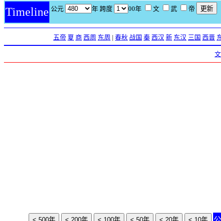
公元
年 跨度
00年
文
武
帝
Timeline
五帝
夏
商
西周
东周
|
春秋
战国
秦
西汉
新
东汉
三国
西晋
文