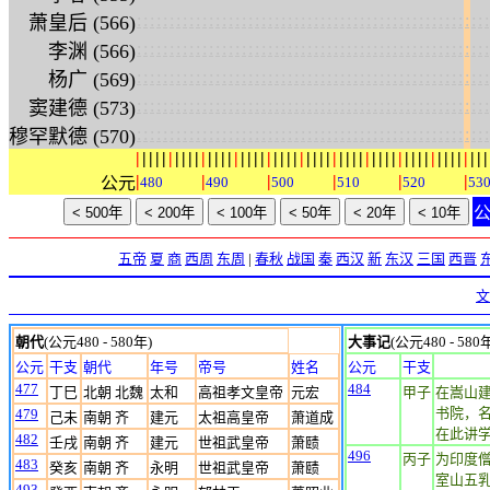
:
:
:
:
:
:
:
:
:
:
:
:
:
:
:
:
:
:
:
:
:
:
:
:
:
:
:
:
:
:
:
:
:
:
:
:
:
:
:
:
:
:
:
:
:
:
:
:
:
:
:
:
:
:
萧皇后 (566)
:
:
:
:
:
:
:
:
:
:
:
:
:
:
:
:
:
:
:
:
:
:
:
:
:
:
:
:
:
:
:
:
:
:
:
:
:
:
:
:
:
:
:
:
:
:
:
:
:
:
:
:
:
:
李渊 (566)
:
:
:
:
:
:
:
:
:
:
:
:
:
:
:
:
:
:
:
:
:
:
:
:
:
:
:
:
:
:
:
:
:
:
:
:
:
:
:
:
:
:
:
:
:
:
:
:
:
:
:
:
:
:
杨广 (569)
:
:
:
:
:
:
:
:
:
:
:
:
:
:
:
:
:
:
:
:
:
:
:
:
:
:
:
:
:
:
:
:
:
:
:
:
:
:
:
:
:
:
:
:
:
:
:
:
:
:
:
:
:
:
窦建德 (573)
:
:
:
:
:
:
:
:
:
:
:
:
:
:
:
:
:
:
:
:
:
:
:
:
:
:
:
:
:
:
:
:
:
:
:
:
:
:
:
:
:
:
:
:
:
:
:
:
:
:
:
:
:
:
穆罕默德 (570)
|
|
|
|
|
|
|
|
|
|
|
|
|
|
|
|
|
|
|
|
|
|
|
|
|
|
|
|
|
|
|
|
|
|
|
|
|
|
|
|
|
|
|
|
|
|
|
|
|
|
|
|
|
|
|
|
|
|
|
|
公元
480
490
500
510
520
53
五帝
夏
商
西周
东周
|
春秋
战国
秦
西汉
新
东汉
三国
西晋
文
朝代
(公元480 - 580年)
大事记
(公元480 - 580
公元
干支
朝代
年号
帝号
姓名
公元
干支
477
484
丁巳
北朝 北魏
太和
高祖孝文皇帝
元宏
甲子
在嵩山建
书院，
479
己未
南朝 齐
建元
太祖高皇帝
萧道成
在此讲
482
壬戌
南朝 齐
建元
世祖武皇帝
萧赜
496
丙子
为印度
483
癸亥
南朝 齐
永明
世祖武皇帝
萧赜
室山五
493