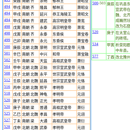
癸酉
南朝 齐
永明
郁林王
萧昭业
500
-503
庚辰
在巩县
494
甲戌
南朝 齐
隆昌
郁林王
萧昭业
宣武帝
494
甲戌
南朝 齐
延兴
恭王海陵王
萧昭文
魏、北
494
成巍然
甲戌
南朝 齐
建武
高宗明皇帝
萧鸾
改为石
498
戊寅
南朝 齐
永泰
高宗明皇帝
萧鸾
520
庚子
在太室
498
戊寅
南朝 齐
永泰
东昏侯
萧宝卷
的砖塔。
499
己卯
南朝 齐
永元
东昏侯
萧宝卷
534
甲寅
析荥阳
500
庚辰
北朝 北魏
景明
世宗宣武皇帝
元恪
中牟县
501
辛巳
南朝 齐
中兴
和帝
萧宝融
577
丁酉
改北豫
502
壬午
南朝 梁
天监
高祖武皇帝
萧衍
504
甲申
北朝 北魏
正始
世宗宣武皇帝
元恪
508
戊子
北朝 北魏
永平
世宗宣武皇帝
元恪
512
壬辰
北朝 北魏
延昌
世宗宣武皇帝
元恪
516
丙申
北朝 北魏
熙平
孝明帝
元诩
518
戊戌
北朝 北魏
神龟
孝明帝
元诩
520
庚子
北朝 北魏
正光
孝明帝
元诩
520
庚子
南朝 梁
普通
高祖武皇帝
萧衍
525
乙巳
北朝 北魏
孝昌
孝明帝
元诩
527
丁未
南朝 梁
大通
高祖武皇帝
萧衍
528
戊申
北朝 北魏
武泰
孝明帝
元诩