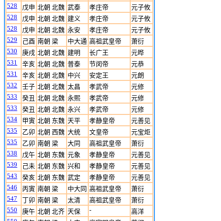
528
戊申
北朝 北魏
武泰
孝庄帝
元子攸
528
戊申
北朝 北魏
建义
孝庄帝
元子攸
528
戊申
北朝 北魏
永安
孝庄帝
元子攸
529
己酉
南朝 梁
中大通
高祖武皇帝
萧衍
530
庚戌
北朝 北魏
建明
长广王
元晔
531
辛亥
北朝 北魏
普泰
节闵帝
元恭
531
辛亥
北朝 北魏
中兴
安定王
元朗
532
壬子
北朝 北魏
太昌
孝武帝
元修
533
癸丑
北朝 北魏
永熙
孝武帝
元修
533
癸丑
北朝 北魏
永兴
孝武帝
元修
534
甲寅
北朝 东魏
天平
孝静皇帝
元善见
535
乙卯
北朝 西魏
大统
文皇帝
元宝炬
535
乙卯
南朝 梁
大同
高祖武皇帝
萧衍
538
戊午
北朝 东魏
元象
孝静皇帝
元善见
539
己未
北朝 东魏
兴和
孝静皇帝
元善见
543
癸亥
北朝 东魏
武定
孝静皇帝
元善见
546
丙寅
南朝 梁
中大同
高祖武皇帝
萧衍
547
丁卯
南朝 梁
太清
高祖武皇帝
萧衍
550
-
庚午
北朝 北齐
天保
高洋