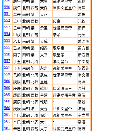
550
庚午
南朝 梁
大宝
高宗明皇帝
萧纲
550
庚午
北朝 西魏
天保
显祖文宣皇帝
高洋
551
辛未
南朝 梁
天正
萧栋
552
壬申
北朝 西魏
废帝
元钦
552
壬申
南朝 梁
承圣
世祖元皇帝
萧绎
554
甲戌
北朝 西魏
恭帝
元廓
555
乙亥
南朝 梁
天成
萧渊明
555
乙亥
南朝 梁
绍泰
敬皇帝
萧方智
556
丙子
南朝 梁
太平
敬皇帝
萧方智
557
丁丑
北朝 北周
孝闵皇帝
宇文觉
557
丁丑
南朝 陈
永定
高祖武皇帝
陈霸先
559
己卯
北朝 北周
武成
世宗明皇帝
宇文毓
560
-
庚辰
北朝 北齐
皇建
高演
560
庚辰
北朝 西魏
乾明
废帝济南王
高殷
560
庚辰
北朝 西魏
皇建
肃宗孝昭皇帝
高演
560
-
庚辰
北朝 北齐
乾明
高殷
560
庚辰
南朝 陈
天嘉
世祖文皇帝
陈蒨
561
辛巳
北朝 北周
保定
高祖武皇帝
宇文邕
561
-
辛巳
北朝 北齐
太宁
高湛
561
辛巳
北朝 西魏
大宁
世祖武成皇帝
高湛