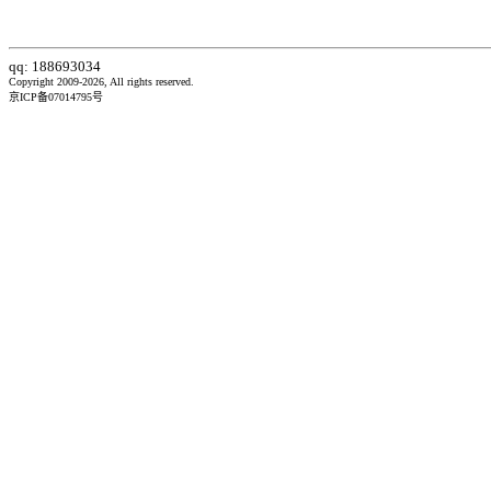
qq: 188693034
Copyright 2009-2026, All rights reserved.
京ICP备07014795号