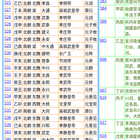
583
癸卯
改荥州
525
乙巳
北朝 北魏
孝昌
孝明帝
元诩
584
甲辰
始建荥
527
丁未
南朝 梁
大通
高祖武皇帝
萧衍
年没于
528
戊申
北朝 北魏
武泰
孝明帝
元诩
596
丙辰
析内牟
528
戊申
北朝 北魏
武泰
孝庄帝
元子攸
城建县
528
戊申
北朝 北魏
建义
孝庄帝
元子攸
县。
528
戊申
北朝 北魏
永安
孝庄帝
元子攸
605
乙丑
发河南
529
己酉
南朝 梁
中大通
高祖武皇帝
萧衍
引谷、
530
河。
庚戌
北朝 北魏
建明
长广王
元晔
606
531
丙寅
管州复
辛亥
北朝 北魏
普泰
节闵帝
元恭
阳武、
531
辛亥
北朝 北魏
中兴
安定王
元朗
县东南
532
壬子
北朝 北魏
太昌
孝武帝
元修
里，凿粮
533
癸丑
北朝 北魏
永熙
孝武帝
元修
并派监粮
533
癸丑
北朝 北魏
永兴
孝武帝
元修
607
丁卯
改郑州
534
甲寅
北朝 东魏
天平
孝静皇帝
元善见
616
丙子
10月
535
乙卯
北朝 西魏
大统
文皇帝
元宝炬
近各县
535
庆会兵
乙卯
南朝 梁
大同
高祖武皇帝
萧衍
中，大
538
戊午
北朝 东魏
元象
孝静皇帝
元善见
617
丁丑
李渊起
539
己未
北朝 东魏
兴和
孝静皇帝
元善见
杨侑为
543
癸亥
北朝 东魏
武定
孝静皇帝
元善见
618
戊寅
李渊废
546
丙寅
南朝 梁
中大同
高祖武皇帝
萧衍