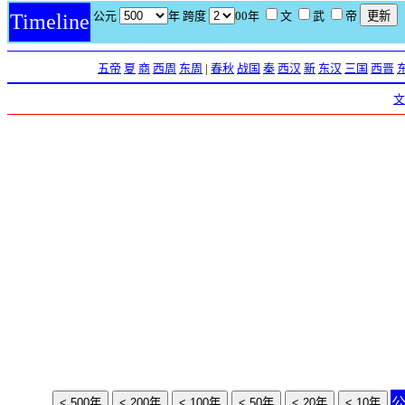
公元
年 跨度
00年
文
武
帝
Timeline
五帝
夏
商
西周
东周
|
春秋
战国
秦
西汉
新
东汉
三国
西晋
文