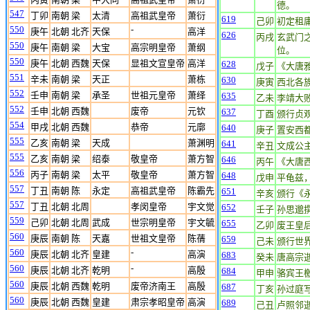
德。
547
丁卯
南朝 梁
太清
高祖武皇帝
萧衍
619
己卯
初定租
550
-
庚午
北朝 北齐
天保
高洋
626
丙戌
玄武门
550
庚午
南朝 梁
大宝
高宗明皇帝
萧纲
位。
550
庚午
北朝 西魏
天保
显祖文宣皇帝
高洋
628
戊子
《大唐
551
辛未
南朝 梁
天正
萧栋
630
庚寅
西北各
552
壬申
南朝 梁
承圣
世祖元皇帝
萧绎
635
乙未
李靖大
552
壬申
北朝 西魏
废帝
元钦
637
丁酉
颁行贞
554
甲戌
北朝 西魏
恭帝
元廓
640
庚子
置安西
555
乙亥
南朝 梁
天成
萧渊明
641
辛丑
文成公
555
乙亥
南朝 梁
绍泰
敬皇帝
萧方智
646
丙午
《大唐
556
丙子
南朝 梁
太平
敬皇帝
萧方智
648
戊申
平龟兹
557
丁丑
南朝 陈
永定
高祖武皇帝
陈霸先
651
辛亥
颁行《
557
丁丑
北朝 北周
孝闵皇帝
宇文觉
652
壬子
孙思邈
559
己卯
北朝 北周
武成
世宗明皇帝
宇文毓
655
乙卯
废王皇
560
庚辰
南朝 陈
天嘉
世祖文皇帝
陈蒨
659
己未
颁行世
560
-
庚辰
北朝 北齐
皇建
高演
683
癸未
唐高宗
560
-
庚辰
北朝 北齐
乾明
高殷
684
甲申
骆宾王
560
庚辰
北朝 西魏
乾明
废帝济南王
高殷
687
丁亥
孙过庭
560
庚辰
北朝 西魏
皇建
肃宗孝昭皇帝
高演
689
己丑
卢照邻