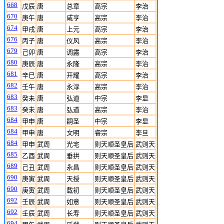
668
戊辰
唐
总章
高宗
李治
670
庚午
唐
咸亨
高宗
李治
674
甲戌
唐
上元
高宗
李治
676
丙子
唐
仪风
高宗
李治
679
己卯
唐
调露
高宗
李治
680
庚辰
唐
永隆
高宗
李治
681
辛巳
唐
开耀
高宗
李治
682
壬午
唐
永淳
高宗
李治
683
癸未
唐
弘道
中宗
李显
683
癸未
唐
弘道
高宗
李治
684
甲申
唐
嗣圣
中宗
李显
684
甲申
唐
文明
睿宗
李旦
684
甲申
武周
光宅
则天顺圣皇后
武则天
685
乙酉
武周
垂拱
则天顺圣皇后
武则天
689
己丑
武周
永昌
则天顺圣皇后
武则天
690
庚寅
武周
天授
则天顺圣皇后
武则天
690
庚寅
武周
载初
则天顺圣皇后
武则天
692
壬辰
武周
如意
则天顺圣皇后
武则天
692
壬辰
武周
长寿
则天顺圣皇后
武则天
694