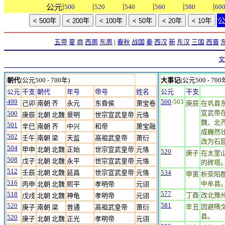
|
|
|
|
|
|
公元
500
520
540
560
580
60
五帝
夏
商
西周
东周
|
春秋
战国
秦
西汉
新
东汉
三国
西晋
文
朝代
(公元500 - 700年)
大事记
(公元500 - 700
公元
干支
朝代
年号
帝号
姓名
公元
干支
499
500
-503
己卯
南朝 齐
永元
东昏侯
萧宝卷
庚辰
在巩县
宣武帝
500
庚辰
北朝 北魏
景明
世宗宣武皇帝
元恪
魏、北
501
辛巳
南朝 齐
中兴
和帝
萧宝融
成巍然
502
壬午
南朝 梁
天监
高祖武皇帝
萧衍
改为石
504
甲申
北朝 北魏
正始
世宗宣武皇帝
元恪
520
庚子
在太室
508
戊子
北朝 北魏
永平
世宗宣武皇帝
元恪
的砖塔。
512
壬辰
北朝 北魏
延昌
世宗宣武皇帝
元恪
534
甲寅
析荥阳
516
中牟县
丙申
北朝 北魏
熙平
孝明帝
元诩
577
518
丁酉
改北豫
戊戌
北朝 北魏
神龟
孝明帝
元诩
581
520
辛丑
因避隋
庚子
南朝 梁
普通
高祖武皇帝
萧衍
县。
520
庚子
北朝 北魏
正光
孝明帝
元诩