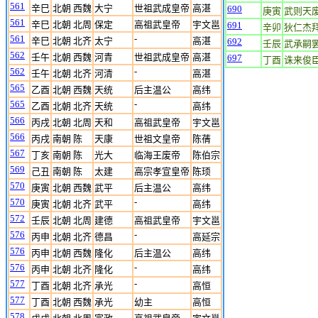
561
辛巳
北朝 西魏
大宁
世祖武成皇帝
高湛
690
庚寅
武则天
561
辛巳
北朝 北周
保定
高祖武皇帝
宇文邕
691
辛卯
狄仁杰
561
-
辛巳
北朝 北齐
太宁
高湛
692
壬辰
武承嗣
562
壬午
北朝 西魏
河青
世祖武成皇帝
高湛
697
丁酉
诛来俊
562
-
壬午
北朝 北齐
河清
高湛
565
乙酉
北朝 西魏
天统
后主温公
高纬
565
-
乙酉
北朝 北齐
天统
高纬
566
丙戌
北朝 北周
天和
高祖武皇帝
宇文邕
566
丙戌
南朝 陈
天康
世祖文皇帝
陈蒨
567
丁亥
南朝 陈
光大
临海王废帝
陈伯宗
569
己丑
南朝 陈
太建
高宗孝宣皇帝
陈顼
570
庚寅
北朝 西魏
武平
后主温公
高纬
570
-
庚寅
北朝 北齐
武平
高纬
572
壬辰
北朝 北周
建德
高祖武皇帝
宇文邕
576
-
丙申
北朝 北齐
德昌
高延宗
576
丙申
北朝 西魏
隆化
后主温公
高纬
576
-
丙申
北朝 北齐
隆化
高纬
577
-
丁酉
北朝 北齐
承光
高恒
577
丁酉
北朝 西魏
承光
幼主
高恒
578