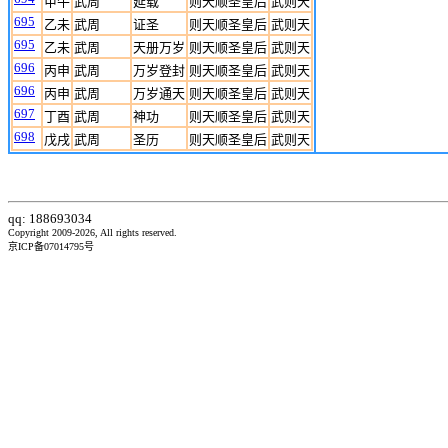
甲午
武周
延载
则天顺圣皇后
武则天
695
乙未
武周
证圣
则天顺圣皇后
武则天
695
乙未
武周
天册万岁
则天顺圣皇后
武则天
696
丙申
武周
万岁登封
则天顺圣皇后
武则天
696
丙申
武周
万岁通天
则天顺圣皇后
武则天
697
丁酉
武周
神功
则天顺圣皇后
武则天
698
戊戌
武周
圣历
则天顺圣皇后
武则天
qq: 188693034
Copyright 2009-2026, All rights reserved.
京ICP备07014795号