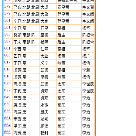
戊戌
北朝 北周
宣政
高祖武皇帝
宇文邕
579
己亥
北朝 北周
大成
宣皇帝
宇文赟
579
己亥
北朝 北周
大象
静皇帝
宇文阐
581
辛丑
北朝 北周
大定
静皇帝
宇文阐
581
辛丑
隋
开皇
高祖
杨坚
583
癸卯
南朝 陈
至德
后主
陈叔宝
587
丁未
南朝 陈
祯明
后主
陈叔宝
601
辛酉
隋
仁寿
高祖
杨坚
605
乙丑
隋
大业
炀帝
杨广
617
丁丑
隋
义宁
恭帝
杨侑
618
戊寅
唐
武德
高祖
李渊
618
戊寅
隋
皇泰
恭帝
杨侑
626
丙戌
唐
武德
太宗
李世民
627
丁亥
唐
贞观
太宗
李世民
649
己酉
唐
贞观
高宗
李治
650
庚戌
唐
永徽
高宗
李治
656
丙辰
唐
显庆
高宗
李治
661
辛酉
唐
龙朔
高宗
李治
664
甲子
唐
麟德
高宗
李治
666
丙寅
唐
乾封
高宗
李治