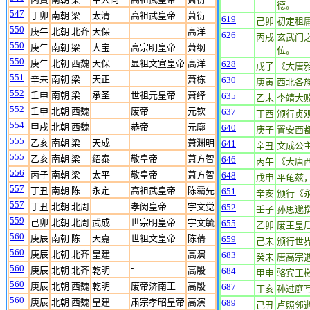
德。
547
丁卯
南朝 梁
太清
高祖武皇帝
萧衍
619
己卯
初定租
550
-
庚午
北朝 北齐
天保
高洋
626
丙戌
玄武门
550
庚午
南朝 梁
大宝
高宗明皇帝
萧纲
位。
550
庚午
北朝 西魏
天保
显祖文宣皇帝
高洋
628
戊子
《大唐
551
辛未
南朝 梁
天正
萧栋
630
庚寅
西北各
552
壬申
南朝 梁
承圣
世祖元皇帝
萧绎
635
乙未
李靖大
552
壬申
北朝 西魏
废帝
元钦
637
丁酉
颁行贞
554
甲戌
北朝 西魏
恭帝
元廓
640
庚子
置安西
555
乙亥
南朝 梁
天成
萧渊明
641
辛丑
文成公
555
乙亥
南朝 梁
绍泰
敬皇帝
萧方智
646
丙午
《大唐
556
丙子
南朝 梁
太平
敬皇帝
萧方智
648
戊申
平龟兹
557
丁丑
南朝 陈
永定
高祖武皇帝
陈霸先
651
辛亥
颁行《
557
丁丑
北朝 北周
孝闵皇帝
宇文觉
652
壬子
孙思邈
559
己卯
北朝 北周
武成
世宗明皇帝
宇文毓
655
乙卯
废王皇
560
庚辰
南朝 陈
天嘉
世祖文皇帝
陈蒨
659
己未
颁行世
560
-
庚辰
北朝 北齐
皇建
高演
683
癸未
唐高宗
560
-
庚辰
北朝 北齐
乾明
高殷
684
甲申
骆宾王
560
庚辰
北朝 西魏
乾明
废帝济南王
高殷
687
丁亥
孙过庭
560
庚辰
北朝 西魏
皇建
肃宗孝昭皇帝
高演
689
己丑
卢照邻