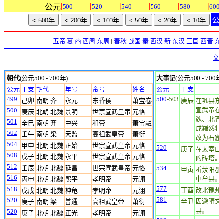
|
|
|
|
|
|
公元
500
520
540
560
580
60
五帝
夏
商
西周
东周
|
春秋
战国
秦
西汉
新
东汉
三国
西晋
文
朝代
(公元500 - 700年)
大事记
(公元500 - 700
公元
干支
朝代
年号
帝号
姓名
公元
干支
499
500
-503
己卯
南朝 齐
永元
东昏侯
萧宝卷
庚辰
在巩县
宣武帝
500
庚辰
北朝 北魏
景明
世宗宣武皇帝
元恪
魏、北
501
辛巳
南朝 齐
中兴
和帝
萧宝融
成巍然
502
壬午
南朝 梁
天监
高祖武皇帝
萧衍
改为石
504
甲申
北朝 北魏
正始
世宗宣武皇帝
元恪
520
庚子
在太室
508
戊子
北朝 北魏
永平
世宗宣武皇帝
元恪
的砖塔。
512
壬辰
北朝 北魏
延昌
世宗宣武皇帝
元恪
534
甲寅
析荥阳
516
中牟县
丙申
北朝 北魏
熙平
孝明帝
元诩
577
518
丁酉
改北豫
戊戌
北朝 北魏
神龟
孝明帝
元诩
581
520
辛丑
因避隋
庚子
南朝 梁
普通
高祖武皇帝
萧衍
县。
520
庚子
北朝 北魏
正光
孝明帝
元诩