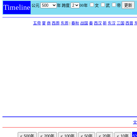
公元
年 跨度
00年
文
武
帝
Timeline
五帝
夏
商
西周
东周
|
春秋
战国
秦
西汉
新
东汉
三国
西晋
文