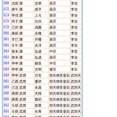
668
戊辰
唐
总章
高宗
李治
670
庚午
唐
咸亨
高宗
李治
674
甲戌
唐
上元
高宗
李治
676
丙子
唐
仪风
高宗
李治
679
己卯
唐
调露
高宗
李治
680
庚辰
唐
永隆
高宗
李治
681
辛巳
唐
开耀
高宗
李治
682
壬午
唐
永淳
高宗
李治
683
癸未
唐
弘道
中宗
李显
683
癸未
唐
弘道
高宗
李治
684
甲申
唐
嗣圣
中宗
李显
684
甲申
唐
文明
睿宗
李旦
684
甲申
武周
光宅
则天顺圣皇后
武则天
685
乙酉
武周
垂拱
则天顺圣皇后
武则天
689
己丑
武周
永昌
则天顺圣皇后
武则天
690
庚寅
武周
天授
则天顺圣皇后
武则天
690
庚寅
武周
载初
则天顺圣皇后
武则天
692
壬辰
武周
如意
则天顺圣皇后
武则天
692
壬辰
武周
长寿
则天顺圣皇后
武则天
694