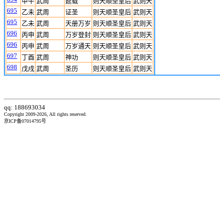
甲午
武周
延载
则天顺圣皇后
武则天
695
乙未
武周
证圣
则天顺圣皇后
武则天
695
乙未
武周
天册万岁
则天顺圣皇后
武则天
696
丙申
武周
万岁登封
则天顺圣皇后
武则天
696
丙申
武周
万岁通天
则天顺圣皇后
武则天
697
丁酉
武周
神功
则天顺圣皇后
武则天
698
戊戌
武周
圣历
则天顺圣皇后
武则天
qq: 188693034
Copyright 2009-2026, All rights reserved.
京ICP备07014795号