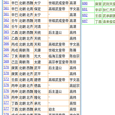
561
辛巳
北朝 西魏
大宁
世祖武成皇帝
高湛
690
庚寅
武则天
561
辛巳
北朝 北周
保定
高祖武皇帝
宇文邕
691
辛卯
狄仁杰
561
-
辛巳
北朝 北齐
太宁
高湛
692
壬辰
武承嗣
562
壬午
北朝 西魏
河青
世祖武成皇帝
高湛
697
丁酉
诛来俊
562
-
壬午
北朝 北齐
河清
高湛
565
乙酉
北朝 西魏
天统
后主温公
高纬
565
-
乙酉
北朝 北齐
天统
高纬
566
丙戌
北朝 北周
天和
高祖武皇帝
宇文邕
566
丙戌
南朝 陈
天康
世祖文皇帝
陈蒨
567
丁亥
南朝 陈
光大
临海王废帝
陈伯宗
569
己丑
南朝 陈
太建
高宗孝宣皇帝
陈顼
570
庚寅
北朝 西魏
武平
后主温公
高纬
570
-
庚寅
北朝 北齐
武平
高纬
572
壬辰
北朝 北周
建德
高祖武皇帝
宇文邕
576
-
丙申
北朝 北齐
德昌
高延宗
576
丙申
北朝 西魏
隆化
后主温公
高纬
576
-
丙申
北朝 北齐
隆化
高纬
577
-
丁酉
北朝 北齐
承光
高恒
577
丁酉
北朝 西魏
承光
幼主
高恒
578