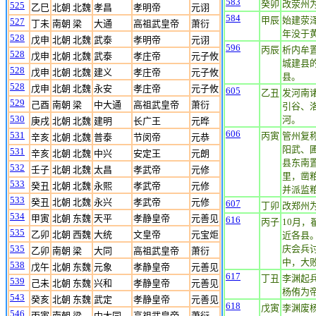
583
癸卯
改荥州
525
乙巳
北朝 北魏
孝昌
孝明帝
元诩
584
甲辰
始建荥
527
丁未
南朝 梁
大通
高祖武皇帝
萧衍
年没于
528
戊申
北朝 北魏
武泰
孝明帝
元诩
596
丙辰
析内牟
528
戊申
北朝 北魏
武泰
孝庄帝
元子攸
城建县
528
戊申
北朝 北魏
建义
孝庄帝
元子攸
县。
528
戊申
北朝 北魏
永安
孝庄帝
元子攸
605
乙丑
发河南
529
己酉
南朝 梁
中大通
高祖武皇帝
萧衍
引谷、
530
河。
庚戌
北朝 北魏
建明
长广王
元晔
606
531
丙寅
管州复
辛亥
北朝 北魏
普泰
节闵帝
元恭
阳武、
531
辛亥
北朝 北魏
中兴
安定王
元朗
县东南
532
壬子
北朝 北魏
太昌
孝武帝
元修
里，凿粮
533
癸丑
北朝 北魏
永熙
孝武帝
元修
并派监粮
533
癸丑
北朝 北魏
永兴
孝武帝
元修
607
丁卯
改郑州
534
甲寅
北朝 东魏
天平
孝静皇帝
元善见
616
丙子
10月
535
乙卯
北朝 西魏
大统
文皇帝
元宝炬
近各县
535
庆会兵
乙卯
南朝 梁
大同
高祖武皇帝
萧衍
中，大
538
戊午
北朝 东魏
元象
孝静皇帝
元善见
617
丁丑
李渊起
539
己未
北朝 东魏
兴和
孝静皇帝
元善见
杨侑为
543
癸亥
北朝 东魏
武定
孝静皇帝
元善见
618
戊寅
李渊废
546
丙寅
南朝 梁
中大同
高祖武皇帝
萧衍