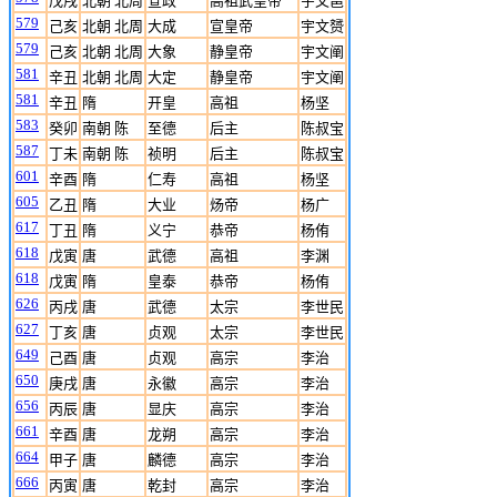
戊戌
北朝 北周
宣政
高祖武皇帝
宇文邕
579
己亥
北朝 北周
大成
宣皇帝
宇文赟
579
己亥
北朝 北周
大象
静皇帝
宇文阐
581
辛丑
北朝 北周
大定
静皇帝
宇文阐
581
辛丑
隋
开皇
高祖
杨坚
583
癸卯
南朝 陈
至德
后主
陈叔宝
587
丁未
南朝 陈
祯明
后主
陈叔宝
601
辛酉
隋
仁寿
高祖
杨坚
605
乙丑
隋
大业
炀帝
杨广
617
丁丑
隋
义宁
恭帝
杨侑
618
戊寅
唐
武德
高祖
李渊
618
戊寅
隋
皇泰
恭帝
杨侑
626
丙戌
唐
武德
太宗
李世民
627
丁亥
唐
贞观
太宗
李世民
649
己酉
唐
贞观
高宗
李治
650
庚戌
唐
永徽
高宗
李治
656
丙辰
唐
显庆
高宗
李治
661
辛酉
唐
龙朔
高宗
李治
664
甲子
唐
麟德
高宗
李治
666
丙寅
唐
乾封
高宗
李治