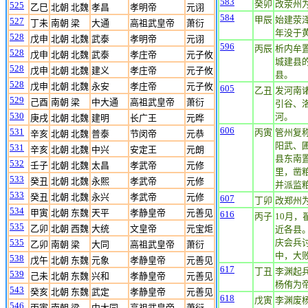
583
癸卯
改荥州
525
乙巳
北朝 北魏
孝昌
孝明帝
元诩
584
甲辰
始建荥
527
丁未
南朝 梁
大通
高祖武皇帝
萧衍
年没于
528
戊申
北朝 北魏
武泰
孝明帝
元诩
596
丙辰
析内牟
528
戊申
北朝 北魏
武泰
孝庄帝
元子攸
城建县
528
戊申
北朝 北魏
建义
孝庄帝
元子攸
县。
528
戊申
北朝 北魏
永安
孝庄帝
元子攸
605
乙丑
发河南
529
己酉
南朝 梁
中大通
高祖武皇帝
萧衍
引谷、
530
河。
庚戌
北朝 北魏
建明
长广王
元晔
606
531
丙寅
管州复
辛亥
北朝 北魏
普泰
节闵帝
元恭
阳武、
531
辛亥
北朝 北魏
中兴
安定王
元朗
县东南
532
壬子
北朝 北魏
太昌
孝武帝
元修
里，凿粮
533
癸丑
北朝 北魏
永熙
孝武帝
元修
并派监粮
533
癸丑
北朝 北魏
永兴
孝武帝
元修
607
丁卯
改郑州
534
甲寅
北朝 东魏
天平
孝静皇帝
元善见
616
丙子
10月
535
乙卯
北朝 西魏
大统
文皇帝
元宝炬
近各县
535
庆会兵
乙卯
南朝 梁
大同
高祖武皇帝
萧衍
中，大
538
戊午
北朝 东魏
元象
孝静皇帝
元善见
617
丁丑
李渊起
539
己未
北朝 东魏
兴和
孝静皇帝
元善见
杨侑为
543
癸亥
北朝 东魏
武定
孝静皇帝
元善见
618
戊寅
李渊废
546
丙寅
南朝 梁
中大同
高祖武皇帝
萧衍