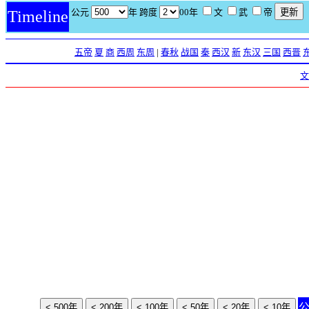
公元
年 跨度
00年
文
武
帝
Timeline
五帝
夏
商
西周
东周
|
春秋
战国
秦
西汉
新
东汉
三国
西晋
文