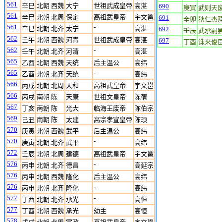
561
辛巳
北朝 西魏
大宁
世祖武成皇帝
高湛
690
庚寅
武则天
561
辛巳
北朝 北周
保定
高祖武皇帝
宇文邕
691
辛卯
狄仁杰
561
-
辛巳
北朝 北齐
太宁
高湛
692
壬辰
武承嗣
562
壬午
北朝 西魏
河青
世祖武成皇帝
高湛
697
丁酉
诛来俊
562
-
壬午
北朝 北齐
河清
高湛
565
乙酉
北朝 西魏
天统
后主温公
高纬
565
-
乙酉
北朝 北齐
天统
高纬
566
丙戌
北朝 北周
天和
高祖武皇帝
宇文邕
566
丙戌
南朝 陈
天康
世祖文皇帝
陈蒨
567
丁亥
南朝 陈
光大
临海王废帝
陈伯宗
569
己丑
南朝 陈
太建
高宗孝宣皇帝
陈顼
570
庚寅
北朝 西魏
武平
后主温公
高纬
570
-
庚寅
北朝 北齐
武平
高纬
572
壬辰
北朝 北周
建德
高祖武皇帝
宇文邕
576
-
丙申
北朝 北齐
德昌
高延宗
576
丙申
北朝 西魏
隆化
后主温公
高纬
576
-
丙申
北朝 北齐
隆化
高纬
577
-
丁酉
北朝 北齐
承光
高恒
577
丁酉
北朝 西魏
承光
幼主
高恒
578