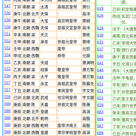
德。
547
丁卯
南朝 梁
太清
高祖武皇帝
萧衍
619
己卯
初定租
550
-
庚午
北朝 北齐
天保
高洋
626
丙戌
玄武门
550
庚午
南朝 梁
大宝
高宗明皇帝
萧纲
位。
550
庚午
北朝 西魏
天保
显祖文宣皇帝
高洋
628
戊子
《大唐
551
辛未
南朝 梁
天正
萧栋
630
庚寅
西北各
552
壬申
南朝 梁
承圣
世祖元皇帝
萧绎
635
乙未
李靖大
552
壬申
北朝 西魏
废帝
元钦
637
丁酉
颁行贞
554
甲戌
北朝 西魏
恭帝
元廓
640
庚子
置安西
555
乙亥
南朝 梁
天成
萧渊明
641
辛丑
文成公
555
乙亥
南朝 梁
绍泰
敬皇帝
萧方智
646
丙午
《大唐
556
丙子
南朝 梁
太平
敬皇帝
萧方智
648
戊申
平龟兹
557
丁丑
南朝 陈
永定
高祖武皇帝
陈霸先
651
辛亥
颁行《
557
丁丑
北朝 北周
孝闵皇帝
宇文觉
652
壬子
孙思邈
559
己卯
北朝 北周
武成
世宗明皇帝
宇文毓
655
乙卯
废王皇
560
庚辰
南朝 陈
天嘉
世祖文皇帝
陈蒨
659
己未
颁行世
560
-
庚辰
北朝 北齐
皇建
高演
683
癸未
唐高宗
560
-
庚辰
北朝 北齐
乾明
高殷
684
甲申
骆宾王
560
庚辰
北朝 西魏
乾明
废帝济南王
高殷
687
丁亥
孙过庭
560
庚辰
北朝 西魏
皇建
肃宗孝昭皇帝
高演
689
己丑
卢照邻