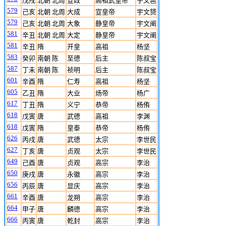
戊戌
北朝 北周
宣政
高祖武皇帝
宇文邕
579
己亥
北朝 北周
大成
宣皇帝
宇文赟
579
己亥
北朝 北周
大象
静皇帝
宇文阐
581
辛丑
北朝 北周
大定
静皇帝
宇文阐
581
辛丑
隋
开皇
高祖
杨坚
583
癸卯
南朝 陈
至德
后主
陈叔宝
587
丁未
南朝 陈
祯明
后主
陈叔宝
601
辛酉
隋
仁寿
高祖
杨坚
605
乙丑
隋
大业
炀帝
杨广
617
丁丑
隋
义宁
恭帝
杨侑
618
戊寅
唐
武德
高祖
李渊
618
戊寅
隋
皇泰
恭帝
杨侑
626
丙戌
唐
武德
太宗
李世民
627
丁亥
唐
贞观
太宗
李世民
649
己酉
唐
贞观
高宗
李治
650
庚戌
唐
永徽
高宗
李治
656
丙辰
唐
显庆
高宗
李治
661
辛酉
唐
龙朔
高宗
李治
664
甲子
唐
麟德
高宗
李治
666
丙寅
唐
乾封
高宗
李治