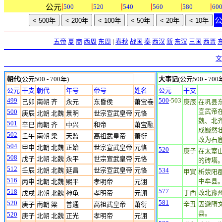
|
|
|
|
|
|
公元
500
520
540
560
580
60
五帝
夏
商
西周
东周
|
春秋
战国
秦
西汉
新
东汉
三国
西晋
文
朝代
(公元500 - 700年)
大事记
(公元500 - 700
公元
干支
朝代
年号
帝号
姓名
公元
干支
499
500
-503
己卯
南朝 齐
永元
东昏侯
萧宝卷
庚辰
在巩县
宣武帝
500
庚辰
北朝 北魏
景明
世宗宣武皇帝
元恪
魏、北
501
辛巳
南朝 齐
中兴
和帝
萧宝融
成巍然
502
壬午
南朝 梁
天监
高祖武皇帝
萧衍
改为石
504
甲申
北朝 北魏
正始
世宗宣武皇帝
元恪
520
庚子
在太室
508
戊子
北朝 北魏
永平
世宗宣武皇帝
元恪
的砖塔。
512
壬辰
北朝 北魏
延昌
世宗宣武皇帝
元恪
534
甲寅
析荥阳
516
中牟县
丙申
北朝 北魏
熙平
孝明帝
元诩
577
518
丁酉
改北豫
戊戌
北朝 北魏
神龟
孝明帝
元诩
581
520
辛丑
因避隋
庚子
南朝 梁
普通
高祖武皇帝
萧衍
县。
520
庚子
北朝 北魏
正光
孝明帝
元诩