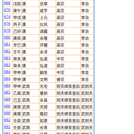
668
戊辰
唐
总章
高宗
李治
670
庚午
唐
咸亨
高宗
李治
674
甲戌
唐
上元
高宗
李治
676
丙子
唐
仪风
高宗
李治
679
己卯
唐
调露
高宗
李治
680
庚辰
唐
永隆
高宗
李治
681
辛巳
唐
开耀
高宗
李治
682
壬午
唐
永淳
高宗
李治
683
癸未
唐
弘道
中宗
李显
683
癸未
唐
弘道
高宗
李治
684
甲申
唐
嗣圣
中宗
李显
684
甲申
唐
文明
睿宗
李旦
684
甲申
武周
光宅
则天顺圣皇后
武则天
685
乙酉
武周
垂拱
则天顺圣皇后
武则天
689
己丑
武周
永昌
则天顺圣皇后
武则天
690
庚寅
武周
天授
则天顺圣皇后
武则天
690
庚寅
武周
载初
则天顺圣皇后
武则天
692
壬辰
武周
如意
则天顺圣皇后
武则天
692
壬辰
武周
长寿
则天顺圣皇后
武则天
694