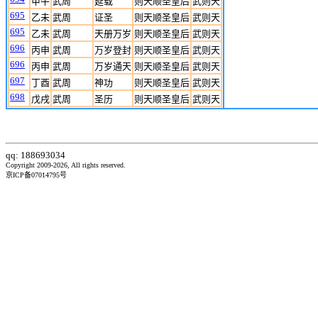
甲午
武周
延载
则天顺圣皇后
武则天
695
乙未
武周
证圣
则天顺圣皇后
武则天
695
乙未
武周
天册万岁
则天顺圣皇后
武则天
696
丙申
武周
万岁登封
则天顺圣皇后
武则天
696
丙申
武周
万岁通天
则天顺圣皇后
武则天
697
丁酉
武周
神功
则天顺圣皇后
武则天
698
戊戌
武周
圣历
则天顺圣皇后
武则天
qq: 188693034
Copyright 2009-2026, All rights reserved.
京ICP备07014795号