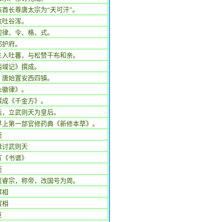
族酋长尊唐太宗为“天可汗”。
败吐谷浑。
观律、令、格、式。
都护府。
主入吐蕃，与松赞干布和亲。
西域记》撰成。
，唐始置安西四镇。
永徽律》。
撰成《千金方》。
后，立武则天为皇后。
界上第一部官修药典《新修本草》。
逝
檄讨武则天
写《书谱》
逝
废睿宗，称帝，改国号为周。
拜相
罢相
臣