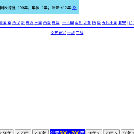
JS
图表跨度: 200年；单位: 2年；误差:+/-2年
战国
秦
西汉
新
东汉
三国
西晋
东晋
|
十六国
南朝
北朝
隋
唐
五代十国
北宋
|
辽
文艺复兴
一战
二战
公元
500 - 700
年