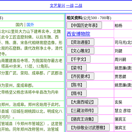
文艺复兴
一战
二战
年)
相关资料
(公元500 - 700年)
|
国内
国外
柏杨
东北9公里处大力山下建希玄寺，北魏
西安博物院
在此令工匠造窟刻佛，以后东魏、西
司马光(北
齐、隋、唐、宋各代相继凿窟造像，形
壮观的石窟群。唐代改称净土寺，清代
刘勰
窟寺。
周兴嗣
山南麓建嵩岳寺塔，为我国现存最古老
塔高40余米，15层，12角形。
姚思廉(唐
郡分置广武、荥阳、成皋郡，广武郡治
贾思勰
。
姚思廉(唐
州为荥州，废成皋郡。
文帝杨坚父杨忠讳将中牟县改为内牟
玄奘
为郑州，治成皋。郑州名始用于此时。
慧立 彦琮
泽县城（旧城在胡桃园以北，明成化八
黄河内）。
骆宾王
置管城县（今郑州市管城区），这是管
骆宾王
的开始。同年郑州改称管州，治管城