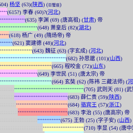
604)
杨坚
(63)(
陕西
) (
)
巨蟹座
(615?) 李春 (60)?(
河北
)
+
+
+
+
(635) 李渊 (69) (唐高祖) (
甘肃
) 帝
+
+
+
+
+
+
+
+
+
+
+
+
+
+
(648) 萧皇后 (82)(
湖北
)
+
+
+
+
+
+
+
+
+
+
+
+
+
+
+
+
+
+
+
+
+
(618) 杨广 (49) (隋炀帝) 帝
+
+
+
+
+
(621) 窦建德 (48)(
河北
)
+
+
+
+
+
+
+
(643) 魏征 (63) (字玄成) (
河北
)
+
+
+
+
+
+
+
+
+
+
+
+
+
+
+
+
+
+
(682) 孙思邈 (101)(
山西
)
+
+
+
+
+
+
+
+
+
+
+
+
+
+
+
+
+
+
+
+
+
+
+
+
+
+
+
+
+
+
+
+
+
+
+
+
+
(665) 程咬金 (72)(
山东
)
+
+
+
+
+
+
+
+
+
+
+
+
+
+
+
+
+
+
+
+
+
+
+
+
+
+
+
+
+
(649) 李世民 (51) (唐太宗) 帝
+
+
+
+
+
+
+
+
+
+
+
+
+
+
+
+
+
+
+
+
+
(664) 玄奘 (62) (陈袆 三藏法师) (
河
+
+
+
+
+
+
+
+
+
+
+
+
+
+
+
+
+
+
+
+
+
+
+
+
+
+
+
+
+
:
:
:
:
:
:
:
:
(705) 武则天 (81) (武
+
+
+
+
+
+
+
+
+
+
+
+
+
+
+
+
+
+
+
+
+
+
+
+
+
+
+
+
+
+
+
+
+
+
+
+
+
+
+
:
:
:
:
:
:
:
:
(683) 薛仁贵 (59)(
陕西
)
+
+
+
+
+
+
+
+
+
+
+
+
+
+
+
+
+
+
+
+
+
+
+
+
+
+
+
+
+
+
:
:
:
:
:
:
:
:
:
(684)
骆宾王
(57)(
浙江
)
+
+
+
+
+
+
+
+
+
+
+
+
+
+
+
+
+
+
+
+
+
+
+
+
+
+
+
+
+
:
:
:
:
:
:
:
:
:
:
(683) 李治 (55) (唐高宗) 帝
+
+
+
+
+
+
+
+
+
+
+
+
+
+
+
+
+
+
+
+
+
+
+
+
+
+
+
+
:
:
:
:
:
:
:
:
:
:
:
:
:
:
:
:
:
:
:
:
:
(675) 王勃 (25) (字子安) (
山西
)
+
+
+
+
+
+
+
+
+
+
+
+
+
:
:
:
:
:
:
:
:
:
:
:
:
:
:
:
:
:
:
:
:
:
:
:
:
(710) 李显 (54) (唐
+
+
+
+
+
+
+
+
+
+
+
+
+
+
+
+
+
+
+
+
+
+
+