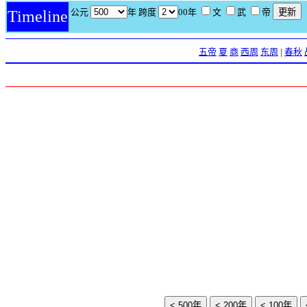
公元
年 跨度
00年
文
武
帝
Timeline
五帝
夏
商
西周
东周
|
春秋