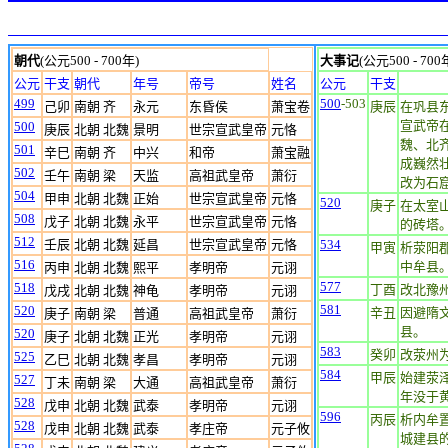
朝代
(公元500 - 700年)
大事记
(公元500 - 700
公元
干支
朝代
年号
帝号
姓名
公元
干支
499
500
-503
己卯
南朝 齐
永元
东昏侯
萧宝卷
庚辰
在巩县
宣武帝
500
庚辰
北朝 北魏
景明
世宗宣武皇帝
元恪
魏、北
501
辛巳
南朝 齐
中兴
和帝
萧宝融
成巍然
502
壬午
南朝 梁
天监
高祖武皇帝
萧衍
改为石
504
甲申
北朝 北魏
正始
世宗宣武皇帝
元恪
520
庚子
在太室
508
戊子
北朝 北魏
永平
世宗宣武皇帝
元恪
的砖塔。
512
壬辰
北朝 北魏
延昌
世宗宣武皇帝
元恪
534
甲寅
析荥阳
516
中牟县
丙申
北朝 北魏
熙平
孝明帝
元诩
577
518
丁酉
改北豫
戊戌
北朝 北魏
神龟
孝明帝
元诩
581
520
辛丑
因避隋
庚子
南朝 梁
普通
高祖武皇帝
萧衍
县。
520
庚子
北朝 北魏
正光
孝明帝
元诩
583
癸卯
改荥州
525
乙巳
北朝 北魏
孝昌
孝明帝
元诩
584
甲辰
始建荥
527
丁未
南朝 梁
大通
高祖武皇帝
萧衍
年没于
528
戊申
北朝 北魏
武泰
孝明帝
元诩
596
丙辰
析内牟
528
戊申
北朝 北魏
武泰
孝庄帝
元子攸
城建县