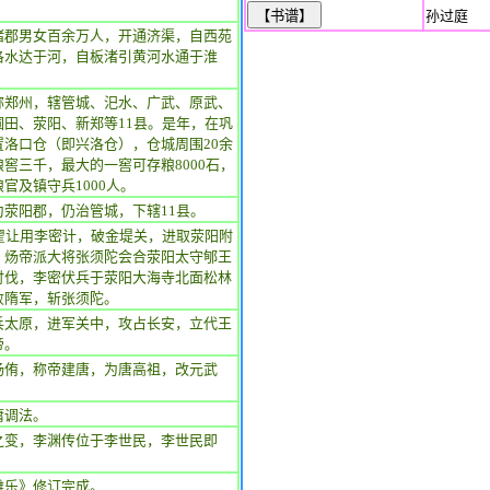
孙过庭
诸郡男女百余万人，开通济渠，自西苑
洛水达于河，自板渚引黄河水通于淮
称郑州，辖管城、汜水、广武、原武、
圃田、荥阳、新郑等11县。是年，在巩
置洛口仓（即兴洛仓），仓城周围20余
窖三千，最大的一窖可存粮8000石，
官及镇守兵1000人。
为荥阳郡，仍治管城，下辖11县。
，翟让用李密计，破金堤关，进取荥阳附
。炀帝派大将张须陀会合荥阳太守郇王
讨伐，李密伏兵于荥阳大海寺北面松林
败隋军，斩张须陀。
兵太原，进军关中，攻占长安，立代王
帝。
杨侑，称帝建唐，为唐高祖，改元武
庸调法。
之变，李渊传位于李世民，李世民即
雅乐》修订完成。