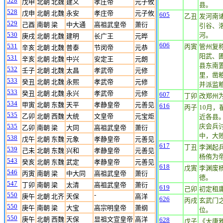
528
戊申
北朝 北魏
建义
孝庄帝
元子攸
县。
528
戊申
北朝 北魏
永安
孝庄帝
元子攸
605
乙丑
发河南
529
己酉
南朝 梁
中大通
高祖武皇帝
萧衍
引谷、
530
河。
庚戌
北朝 北魏
建明
长广王
元晔
606
531
丙寅
管州复
辛亥
北朝 北魏
普泰
节闵帝
元恭
阳武、
531
辛亥
北朝 北魏
中兴
安定王
元朗
县东南
532
壬子
北朝 北魏
太昌
孝武帝
元修
里，凿粮
533
癸丑
北朝 北魏
永熙
孝武帝
元修
并派监粮
533
癸丑
北朝 北魏
永兴
孝武帝
元修
607
丁卯
改郑州
534
甲寅
北朝 东魏
天平
孝静皇帝
元善见
616
丙子
10月
535
乙卯
北朝 西魏
大统
文皇帝
元宝炬
近各县
535
庆会兵
乙卯
南朝 梁
大同
高祖武皇帝
萧衍
中，大
538
戊午
北朝 东魏
元象
孝静皇帝
元善见
617
丁丑
李渊起
539
己未
北朝 东魏
兴和
孝静皇帝
元善见
杨侑为
543
癸亥
北朝 东魏
武定
孝静皇帝
元善见
618
戊寅
李渊废
546
丙寅
南朝 梁
中大同
高祖武皇帝
萧衍
德。
547
丁卯
南朝 梁
太清
高祖武皇帝
萧衍
619
己卯
初定租
550
-
庚午
北朝 北齐
天保
高洋
626
丙戌
玄武门
550
庚午
南朝 梁
大宝
高宗明皇帝
萧纲
位。
550
庚午
北朝 西魏
天保
显祖文宣皇帝
高洋
628
戊子
《大唐