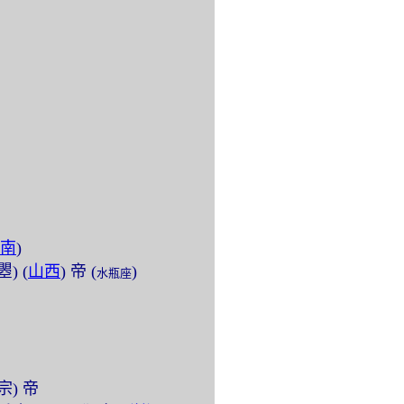
南
)
瞾) (
山西
) 帝 (
)
水瓶座
中宗) 帝