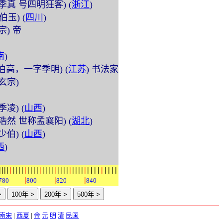
 (字季真 号四明狂客) (
浙江
)
字伯玉) (
四川
)
睿宗) 帝
南
)
 (字伯高，一字季明) (
江苏
) 书法家
唐玄宗)
字季凌) (
山西
)
 (字浩然 世称孟襄阳) (
湖北
)
字少伯) (
山西
)
西
)
|
|
|
|
|
|
|
|
|
|
|
|
|
|
|
|
|
|
|
|
|
|
|
|
|
|
|
|
|
|
|
|
|
|
|
|
|
|
|
|
|
|
780
800
820
840
南宋
|
西夏
|
金
元
明
清
民国