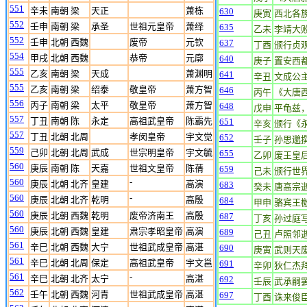
551
辛未
南朝 梁
天正
萧栋
630
庚寅
西北各
552
壬申
南朝 梁
承圣
世祖元皇帝
萧绎
635
乙未
李靖大
552
壬申
北朝 西魏
废帝
元钦
637
丁酉
颁行贞
554
甲戌
北朝 西魏
恭帝
元廓
640
庚子
置安西
555
乙亥
南朝 梁
天成
萧渊明
641
辛丑
文成公
555
乙亥
南朝 梁
绍泰
敬皇帝
萧方智
646
丙午
《大唐
556
丙子
南朝 梁
太平
敬皇帝
萧方智
648
戊申
平龟兹
557
丁丑
南朝 陈
永定
高祖武皇帝
陈霸先
651
辛亥
颁行《
557
丁丑
北朝 北周
孝闵皇帝
宇文觉
652
壬子
孙思邈
559
己卯
北朝 北周
武成
世宗明皇帝
宇文毓
655
乙卯
废王皇
560
庚辰
南朝 陈
天嘉
世祖文皇帝
陈蒨
659
己未
颁行世
560
-
庚辰
北朝 北齐
皇建
高演
683
癸未
唐高宗
560
-
庚辰
北朝 北齐
乾明
高殷
684
甲申
骆宾王
560
庚辰
北朝 西魏
乾明
废帝济南王
高殷
687
丁亥
孙过庭
560
庚辰
北朝 西魏
皇建
肃宗孝昭皇帝
高演
689
己丑
卢照邻
561
辛巳
北朝 西魏
大宁
世祖武成皇帝
高湛
690
庚寅
武则天
561
辛巳
北朝 北周
保定
高祖武皇帝
宇文邕
691
辛卯
狄仁杰
561
-
辛巳
北朝 北齐
太宁
高湛
692
壬辰
武承嗣
562
壬午
北朝 西魏
河青
世祖武成皇帝
高湛
697
丁酉
诛来俊