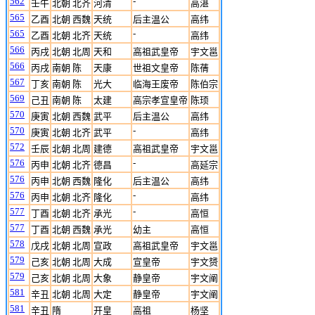
562
-
壬午
北朝 北齐
河清
高湛
565
乙酉
北朝 西魏
天统
后主温公
高纬
565
-
乙酉
北朝 北齐
天统
高纬
566
丙戌
北朝 北周
天和
高祖武皇帝
宇文邕
566
丙戌
南朝 陈
天康
世祖文皇帝
陈蒨
567
丁亥
南朝 陈
光大
临海王废帝
陈伯宗
569
己丑
南朝 陈
太建
高宗孝宣皇帝
陈顼
570
庚寅
北朝 西魏
武平
后主温公
高纬
570
-
庚寅
北朝 北齐
武平
高纬
572
壬辰
北朝 北周
建德
高祖武皇帝
宇文邕
576
-
丙申
北朝 北齐
德昌
高延宗
576
丙申
北朝 西魏
隆化
后主温公
高纬
576
-
丙申
北朝 北齐
隆化
高纬
577
-
丁酉
北朝 北齐
承光
高恒
577
丁酉
北朝 西魏
承光
幼主
高恒
578
戊戌
北朝 北周
宣政
高祖武皇帝
宇文邕
579
己亥
北朝 北周
大成
宣皇帝
宇文赟
579
己亥
北朝 北周
大象
静皇帝
宇文阐
581
辛丑
北朝 北周
大定
静皇帝
宇文阐
581
辛丑
隋
开皇
高祖
杨坚