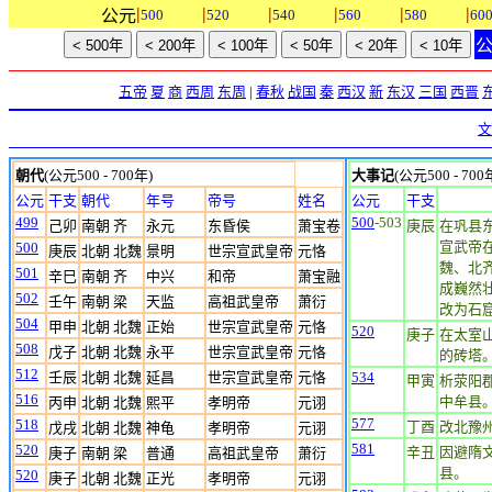
|
|
|
|
|
|
公元
500
520
540
560
580
60
五帝
夏
商
西周
东周
|
春秋
战国
秦
西汉
新
东汉
三国
西晋
文
朝代
(公元500 - 700年)
大事记
(公元500 - 700
公元
干支
朝代
年号
帝号
姓名
公元
干支
499
500
-503
己卯
南朝 齐
永元
东昏侯
萧宝卷
庚辰
在巩县
宣武帝
500
庚辰
北朝 北魏
景明
世宗宣武皇帝
元恪
魏、北
501
辛巳
南朝 齐
中兴
和帝
萧宝融
成巍然
502
壬午
南朝 梁
天监
高祖武皇帝
萧衍
改为石
504
甲申
北朝 北魏
正始
世宗宣武皇帝
元恪
520
庚子
在太室
508
戊子
北朝 北魏
永平
世宗宣武皇帝
元恪
的砖塔。
512
壬辰
北朝 北魏
延昌
世宗宣武皇帝
元恪
534
甲寅
析荥阳
516
中牟县
丙申
北朝 北魏
熙平
孝明帝
元诩
577
518
丁酉
改北豫
戊戌
北朝 北魏
神龟
孝明帝
元诩
581
520
辛丑
因避隋
庚子
南朝 梁
普通
高祖武皇帝
萧衍
县。
520
庚子
北朝 北魏
正光
孝明帝
元诩