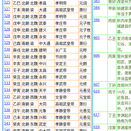
583
癸卯
改荥州
525
乙巳
北朝 北魏
孝昌
孝明帝
元诩
584
甲辰
始建荥
527
丁未
南朝 梁
大通
高祖武皇帝
萧衍
年没于
528
戊申
北朝 北魏
武泰
孝明帝
元诩
596
丙辰
析内牟
528
戊申
北朝 北魏
武泰
孝庄帝
元子攸
城建县
528
戊申
北朝 北魏
建义
孝庄帝
元子攸
县。
528
戊申
北朝 北魏
永安
孝庄帝
元子攸
605
乙丑
发河南
529
己酉
南朝 梁
中大通
高祖武皇帝
萧衍
引谷、
530
河。
庚戌
北朝 北魏
建明
长广王
元晔
606
531
丙寅
管州复
辛亥
北朝 北魏
普泰
节闵帝
元恭
阳武、
531
辛亥
北朝 北魏
中兴
安定王
元朗
县东南
532
壬子
北朝 北魏
太昌
孝武帝
元修
里，凿粮
533
癸丑
北朝 北魏
永熙
孝武帝
元修
并派监粮
533
癸丑
北朝 北魏
永兴
孝武帝
元修
607
丁卯
改郑州
534
甲寅
北朝 东魏
天平
孝静皇帝
元善见
616
丙子
10月
535
乙卯
北朝 西魏
大统
文皇帝
元宝炬
近各县
535
庆会兵
乙卯
南朝 梁
大同
高祖武皇帝
萧衍
中，大
538
戊午
北朝 东魏
元象
孝静皇帝
元善见
617
丁丑
李渊起
539
己未
北朝 东魏
兴和
孝静皇帝
元善见
杨侑为
543
癸亥
北朝 东魏
武定
孝静皇帝
元善见
618
戊寅
李渊废
546
丙寅
南朝 梁
中大同
高祖武皇帝
萧衍