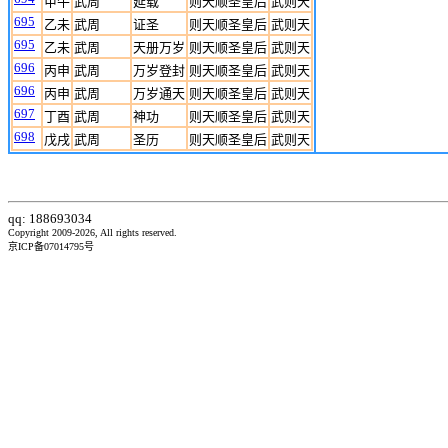
甲午
武周
延载
则天顺圣皇后
武则天
695
乙未
武周
证圣
则天顺圣皇后
武则天
695
乙未
武周
天册万岁
则天顺圣皇后
武则天
696
丙申
武周
万岁登封
则天顺圣皇后
武则天
696
丙申
武周
万岁通天
则天顺圣皇后
武则天
697
丁酉
武周
神功
则天顺圣皇后
武则天
698
戊戌
武周
圣历
则天顺圣皇后
武则天
qq: 188693034
Copyright 2009-2026, All rights reserved.
京ICP备07014795号