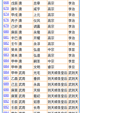
668
戊辰
唐
总章
高宗
李治
670
庚午
唐
咸亨
高宗
李治
674
甲戌
唐
上元
高宗
李治
676
丙子
唐
仪风
高宗
李治
679
己卯
唐
调露
高宗
李治
680
庚辰
唐
永隆
高宗
李治
681
辛巳
唐
开耀
高宗
李治
682
壬午
唐
永淳
高宗
李治
683
癸未
唐
弘道
中宗
李显
683
癸未
唐
弘道
高宗
李治
684
甲申
唐
嗣圣
中宗
李显
684
甲申
唐
文明
睿宗
李旦
684
甲申
武周
光宅
则天顺圣皇后
武则天
685
乙酉
武周
垂拱
则天顺圣皇后
武则天
689
己丑
武周
永昌
则天顺圣皇后
武则天
690
庚寅
武周
天授
则天顺圣皇后
武则天
690
庚寅
武周
载初
则天顺圣皇后
武则天
692
壬辰
武周
如意
则天顺圣皇后
武则天
692
壬辰
武周
长寿
则天顺圣皇后
武则天
694