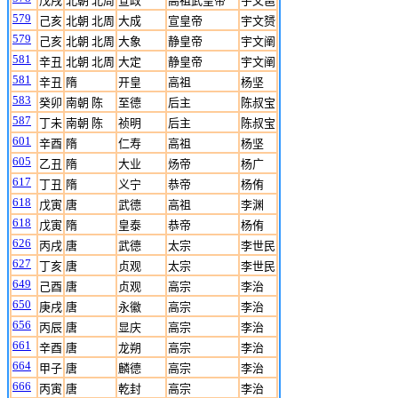
戊戌
北朝 北周
宣政
高祖武皇帝
宇文邕
579
己亥
北朝 北周
大成
宣皇帝
宇文赟
579
己亥
北朝 北周
大象
静皇帝
宇文阐
581
辛丑
北朝 北周
大定
静皇帝
宇文阐
581
辛丑
隋
开皇
高祖
杨坚
583
癸卯
南朝 陈
至德
后主
陈叔宝
587
丁未
南朝 陈
祯明
后主
陈叔宝
601
辛酉
隋
仁寿
高祖
杨坚
605
乙丑
隋
大业
炀帝
杨广
617
丁丑
隋
义宁
恭帝
杨侑
618
戊寅
唐
武德
高祖
李渊
618
戊寅
隋
皇泰
恭帝
杨侑
626
丙戌
唐
武德
太宗
李世民
627
丁亥
唐
贞观
太宗
李世民
649
己酉
唐
贞观
高宗
李治
650
庚戌
唐
永徽
高宗
李治
656
丙辰
唐
显庆
高宗
李治
661
辛酉
唐
龙朔
高宗
李治
664
甲子
唐
麟德
高宗
李治
666
丙寅
唐
乾封
高宗
李治