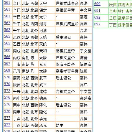
561
辛巳
北朝 西魏
大宁
世祖武成皇帝
高湛
690
庚寅
武则天
561
辛巳
北朝 北周
保定
高祖武皇帝
宇文邕
691
辛卯
狄仁杰
561
-
辛巳
北朝 北齐
太宁
高湛
692
壬辰
武承嗣
562
壬午
北朝 西魏
河青
世祖武成皇帝
高湛
697
丁酉
诛来俊
562
-
壬午
北朝 北齐
河清
高湛
565
乙酉
北朝 西魏
天统
后主温公
高纬
565
-
乙酉
北朝 北齐
天统
高纬
566
丙戌
北朝 北周
天和
高祖武皇帝
宇文邕
566
丙戌
南朝 陈
天康
世祖文皇帝
陈蒨
567
丁亥
南朝 陈
光大
临海王废帝
陈伯宗
569
己丑
南朝 陈
太建
高宗孝宣皇帝
陈顼
570
庚寅
北朝 西魏
武平
后主温公
高纬
570
-
庚寅
北朝 北齐
武平
高纬
572
壬辰
北朝 北周
建德
高祖武皇帝
宇文邕
576
-
丙申
北朝 北齐
德昌
高延宗
576
丙申
北朝 西魏
隆化
后主温公
高纬
576
-
丙申
北朝 北齐
隆化
高纬
577
-
丁酉
北朝 北齐
承光
高恒
577
丁酉
北朝 西魏
承光
幼主
高恒
578