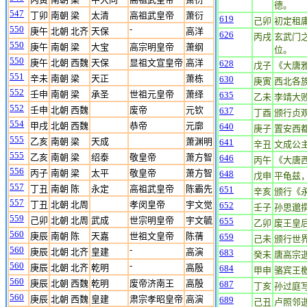
德。
547
丁卯
南朝 梁
太清
高祖武皇帝
萧衍
619
己卯
初定租
550
-
庚午
北朝 北齐
天保
高洋
626
丙戌
玄武门
550
庚午
南朝 梁
大宝
高宗明皇帝
萧纲
位。
550
庚午
北朝 西魏
天保
显祖文宣皇帝
高洋
628
戊子
《大唐
551
辛未
南朝 梁
天正
萧栋
630
庚寅
西北各
552
壬申
南朝 梁
承圣
世祖元皇帝
萧绎
635
乙未
李靖大
552
壬申
北朝 西魏
废帝
元钦
637
丁酉
颁行贞
554
甲戌
北朝 西魏
恭帝
元廓
640
庚子
置安西
555
乙亥
南朝 梁
天成
萧渊明
641
辛丑
文成公
555
乙亥
南朝 梁
绍泰
敬皇帝
萧方智
646
丙午
《大唐
556
丙子
南朝 梁
太平
敬皇帝
萧方智
648
戊申
平龟兹
557
丁丑
南朝 陈
永定
高祖武皇帝
陈霸先
651
辛亥
颁行《
557
丁丑
北朝 北周
孝闵皇帝
宇文觉
652
壬子
孙思邈
559
己卯
北朝 北周
武成
世宗明皇帝
宇文毓
655
乙卯
废王皇
560
庚辰
南朝 陈
天嘉
世祖文皇帝
陈蒨
659
己未
颁行世
560
-
庚辰
北朝 北齐
皇建
高演
683
癸未
唐高宗
560
-
庚辰
北朝 北齐
乾明
高殷
684
甲申
骆宾王
560
庚辰
北朝 西魏
乾明
废帝济南王
高殷
687
丁亥
孙过庭
560
庚辰
北朝 西魏
皇建
肃宗孝昭皇帝
高演
689
己丑
卢照邻