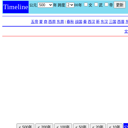
公元
年 跨度
00年
文
武
帝
Timeline
五帝
夏
商
西周
东周
|
春秋
战国
秦
西汉
新
东汉
三国
西晋
文