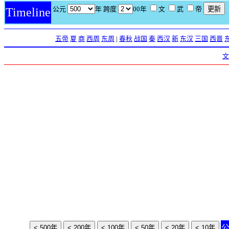
公元
年 跨度
00年
文
武
帝
Timeline
五帝
夏
商
西周
东周
|
春秋
战国
秦
西汉
新
东汉
三国
西晋
文