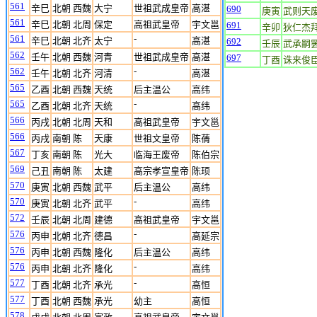
561
辛巳
北朝 西魏
大宁
世祖武成皇帝
高湛
690
庚寅
武则天
561
辛巳
北朝 北周
保定
高祖武皇帝
宇文邕
691
辛卯
狄仁杰
561
-
辛巳
北朝 北齐
太宁
高湛
692
壬辰
武承嗣
562
壬午
北朝 西魏
河青
世祖武成皇帝
高湛
697
丁酉
诛来俊
562
-
壬午
北朝 北齐
河清
高湛
565
乙酉
北朝 西魏
天统
后主温公
高纬
565
-
乙酉
北朝 北齐
天统
高纬
566
丙戌
北朝 北周
天和
高祖武皇帝
宇文邕
566
丙戌
南朝 陈
天康
世祖文皇帝
陈蒨
567
丁亥
南朝 陈
光大
临海王废帝
陈伯宗
569
己丑
南朝 陈
太建
高宗孝宣皇帝
陈顼
570
庚寅
北朝 西魏
武平
后主温公
高纬
570
-
庚寅
北朝 北齐
武平
高纬
572
壬辰
北朝 北周
建德
高祖武皇帝
宇文邕
576
-
丙申
北朝 北齐
德昌
高延宗
576
丙申
北朝 西魏
隆化
后主温公
高纬
576
-
丙申
北朝 北齐
隆化
高纬
577
-
丁酉
北朝 北齐
承光
高恒
577
丁酉
北朝 西魏
承光
幼主
高恒
578