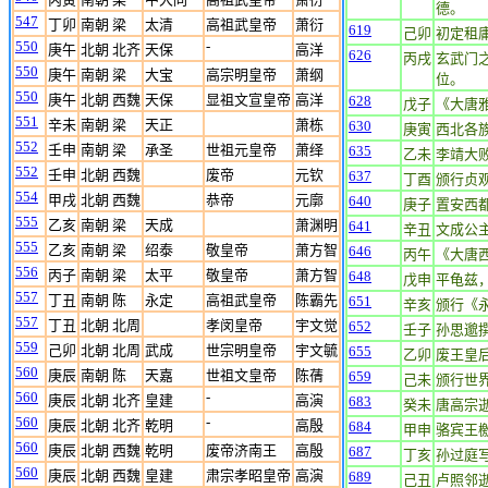
德。
547
丁卯
南朝 梁
太清
高祖武皇帝
萧衍
619
己卯
初定租
550
-
庚午
北朝 北齐
天保
高洋
626
丙戌
玄武门
550
庚午
南朝 梁
大宝
高宗明皇帝
萧纲
位。
550
庚午
北朝 西魏
天保
显祖文宣皇帝
高洋
628
戊子
《大唐
551
辛未
南朝 梁
天正
萧栋
630
庚寅
西北各
552
壬申
南朝 梁
承圣
世祖元皇帝
萧绎
635
乙未
李靖大
552
壬申
北朝 西魏
废帝
元钦
637
丁酉
颁行贞
554
甲戌
北朝 西魏
恭帝
元廓
640
庚子
置安西
555
乙亥
南朝 梁
天成
萧渊明
641
辛丑
文成公
555
乙亥
南朝 梁
绍泰
敬皇帝
萧方智
646
丙午
《大唐
556
丙子
南朝 梁
太平
敬皇帝
萧方智
648
戊申
平龟兹
557
丁丑
南朝 陈
永定
高祖武皇帝
陈霸先
651
辛亥
颁行《
557
丁丑
北朝 北周
孝闵皇帝
宇文觉
652
壬子
孙思邈
559
己卯
北朝 北周
武成
世宗明皇帝
宇文毓
655
乙卯
废王皇
560
庚辰
南朝 陈
天嘉
世祖文皇帝
陈蒨
659
己未
颁行世
560
-
庚辰
北朝 北齐
皇建
高演
683
癸未
唐高宗
560
-
庚辰
北朝 北齐
乾明
高殷
684
甲申
骆宾王
560
庚辰
北朝 西魏
乾明
废帝济南王
高殷
687
丁亥
孙过庭
560
庚辰
北朝 西魏
皇建
肃宗孝昭皇帝
高演
689
己丑
卢照邻