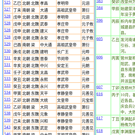
583
癸卯
改荥州
525
乙巳
北朝 北魏
孝昌
孝明帝
元诩
584
甲辰
始建荥
527
丁未
南朝 梁
大通
高祖武皇帝
萧衍
年没于
528
戊申
北朝 北魏
武泰
孝明帝
元诩
596
丙辰
析内牟
528
戊申
北朝 北魏
武泰
孝庄帝
元子攸
城建县
528
戊申
北朝 北魏
建义
孝庄帝
元子攸
县。
528
戊申
北朝 北魏
永安
孝庄帝
元子攸
605
乙丑
发河南
529
己酉
南朝 梁
中大通
高祖武皇帝
萧衍
引谷、
530
河。
庚戌
北朝 北魏
建明
长广王
元晔
606
531
丙寅
管州复
辛亥
北朝 北魏
普泰
节闵帝
元恭
阳武、
531
辛亥
北朝 北魏
中兴
安定王
元朗
县东南
532
壬子
北朝 北魏
太昌
孝武帝
元修
里，凿粮
533
癸丑
北朝 北魏
永熙
孝武帝
元修
并派监粮
533
癸丑
北朝 北魏
永兴
孝武帝
元修
607
丁卯
改郑州
534
甲寅
北朝 东魏
天平
孝静皇帝
元善见
616
丙子
10月
535
乙卯
北朝 西魏
大统
文皇帝
元宝炬
近各县
535
庆会兵
乙卯
南朝 梁
大同
高祖武皇帝
萧衍
中，大
538
戊午
北朝 东魏
元象
孝静皇帝
元善见
617
丁丑
李渊起
539
己未
北朝 东魏
兴和
孝静皇帝
元善见
杨侑为
543
癸亥
北朝 东魏
武定
孝静皇帝
元善见
618
戊寅
李渊废
546
丙寅
南朝 梁
中大同
高祖武皇帝
萧衍