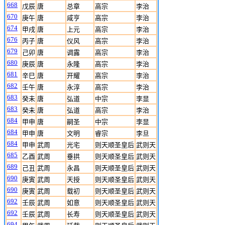
668
戊辰
唐
总章
高宗
李治
670
庚午
唐
咸亨
高宗
李治
674
甲戌
唐
上元
高宗
李治
676
丙子
唐
仪风
高宗
李治
679
己卯
唐
调露
高宗
李治
680
庚辰
唐
永隆
高宗
李治
681
辛巳
唐
开耀
高宗
李治
682
壬午
唐
永淳
高宗
李治
683
癸未
唐
弘道
中宗
李显
683
癸未
唐
弘道
高宗
李治
684
甲申
唐
嗣圣
中宗
李显
684
甲申
唐
文明
睿宗
李旦
684
甲申
武周
光宅
则天顺圣皇后
武则天
685
乙酉
武周
垂拱
则天顺圣皇后
武则天
689
己丑
武周
永昌
则天顺圣皇后
武则天
690
庚寅
武周
天授
则天顺圣皇后
武则天
690
庚寅
武周
载初
则天顺圣皇后
武则天
692
壬辰
武周
如意
则天顺圣皇后
武则天
692
壬辰
武周
长寿
则天顺圣皇后
武则天
694