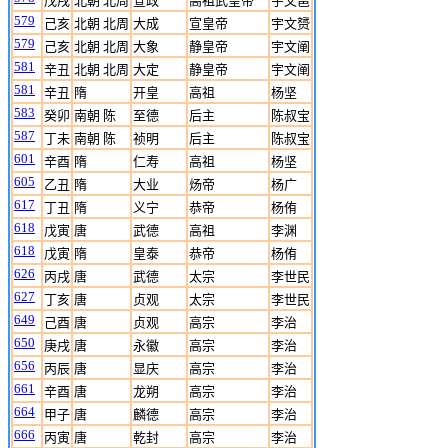
戊戌
北朝 北周
宣政
高祖武皇帝
宇文邕
579
己亥
北朝 北周
大成
宣皇帝
宇文赟
579
己亥
北朝 北周
大象
静皇帝
宇文阐
581
辛丑
北朝 北周
大定
静皇帝
宇文阐
581
辛丑
隋
开皇
高祖
杨坚
583
癸卯
南朝 陈
至德
后主
陈叔宝
587
丁未
南朝 陈
祯明
后主
陈叔宝
601
辛酉
隋
仁寿
高祖
杨坚
605
乙丑
隋
大业
炀帝
杨广
617
丁丑
隋
义宁
恭帝
杨侑
618
戊寅
唐
武德
高祖
李渊
618
戊寅
隋
皇泰
恭帝
杨侑
626
丙戌
唐
武德
太宗
李世民
627
丁亥
唐
贞观
太宗
李世民
649
己酉
唐
贞观
高宗
李治
650
庚戌
唐
永徽
高宗
李治
656
丙辰
唐
显庆
高宗
李治
661
辛酉
唐
龙朔
高宗
李治
664
甲子
唐
麟德
高宗
李治
666
丙寅
唐
乾封
高宗
李治