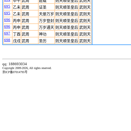
甲午
武周
延载
则天顺圣皇后
武则天
695
乙未
武周
证圣
则天顺圣皇后
武则天
695
乙未
武周
天册万岁
则天顺圣皇后
武则天
696
丙申
武周
万岁登封
则天顺圣皇后
武则天
696
丙申
武周
万岁通天
则天顺圣皇后
武则天
697
丁酉
武周
神功
则天顺圣皇后
武则天
698
戊戌
武周
圣历
则天顺圣皇后
武则天
qq: 188693034
Copyright 2009-2026, All rights reserved.
京ICP备07014795号