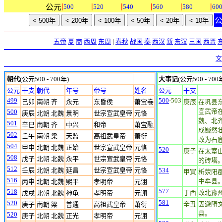
|
|
|
|
|
|
公元
500
520
540
560
580
60
五帝
夏
商
西周
东周
|
春秋
战国
秦
西汉
新
东汉
三国
西晋
文
朝代
(公元500 - 700年)
大事记
(公元500 - 700
公元
干支
朝代
年号
帝号
姓名
公元
干支
499
500
-503
己卯
南朝 齐
永元
东昏侯
萧宝卷
庚辰
在巩县
宣武帝
500
庚辰
北朝 北魏
景明
世宗宣武皇帝
元恪
魏、北
501
辛巳
南朝 齐
中兴
和帝
萧宝融
成巍然
502
壬午
南朝 梁
天监
高祖武皇帝
萧衍
改为石
504
甲申
北朝 北魏
正始
世宗宣武皇帝
元恪
520
庚子
在太室
508
戊子
北朝 北魏
永平
世宗宣武皇帝
元恪
的砖塔。
512
壬辰
北朝 北魏
延昌
世宗宣武皇帝
元恪
534
甲寅
析荥阳
516
中牟县
丙申
北朝 北魏
熙平
孝明帝
元诩
577
518
丁酉
改北豫
戊戌
北朝 北魏
神龟
孝明帝
元诩
581
520
辛丑
因避隋
庚子
南朝 梁
普通
高祖武皇帝
萧衍
县。
520
庚子
北朝 北魏
正光
孝明帝
元诩