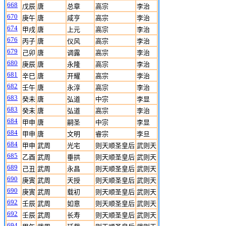
668
戊辰
唐
总章
高宗
李治
670
庚午
唐
咸亨
高宗
李治
674
甲戌
唐
上元
高宗
李治
676
丙子
唐
仪风
高宗
李治
679
己卯
唐
调露
高宗
李治
680
庚辰
唐
永隆
高宗
李治
681
辛巳
唐
开耀
高宗
李治
682
壬午
唐
永淳
高宗
李治
683
癸未
唐
弘道
中宗
李显
683
癸未
唐
弘道
高宗
李治
684
甲申
唐
嗣圣
中宗
李显
684
甲申
唐
文明
睿宗
李旦
684
甲申
武周
光宅
则天顺圣皇后
武则天
685
乙酉
武周
垂拱
则天顺圣皇后
武则天
689
己丑
武周
永昌
则天顺圣皇后
武则天
690
庚寅
武周
天授
则天顺圣皇后
武则天
690
庚寅
武周
载初
则天顺圣皇后
武则天
692
壬辰
武周
如意
则天顺圣皇后
武则天
692
壬辰
武周
长寿
则天顺圣皇后
武则天
694