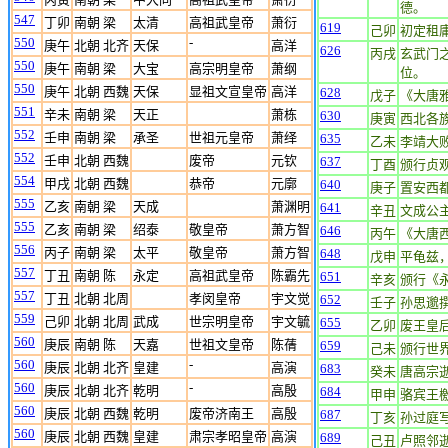
德。
547
丁卯
南朝 梁
太清
高祖武皇帝
萧衍
619
己卯
初定租
550
-
庚午
北朝 北齐
天保
高洋
626
丙戌
玄武门
550
庚午
南朝 梁
大宝
高宗明皇帝
萧纲
位。
550
庚午
北朝 西魏
天保
显祖文宣皇帝
高洋
628
戊子
《大唐
551
辛未
南朝 梁
天正
萧栋
630
庚寅
西北各
552
壬申
南朝 梁
承圣
世祖元皇帝
萧绎
635
乙未
李靖大
552
壬申
北朝 西魏
废帝
元钦
637
丁酉
颁行贞
554
甲戌
北朝 西魏
恭帝
元廓
640
庚子
置安西
555
乙亥
南朝 梁
天成
萧渊明
641
辛丑
文成公
555
乙亥
南朝 梁
绍泰
敬皇帝
萧方智
646
丙午
《大唐
556
丙子
南朝 梁
太平
敬皇帝
萧方智
648
戊申
平龟兹
557
丁丑
南朝 陈
永定
高祖武皇帝
陈霸先
651
辛亥
颁行《
557
丁丑
北朝 北周
孝闵皇帝
宇文觉
652
壬子
孙思邈
559
己卯
北朝 北周
武成
世宗明皇帝
宇文毓
655
乙卯
废王皇
560
庚辰
南朝 陈
天嘉
世祖文皇帝
陈蒨
659
己未
颁行世
560
-
庚辰
北朝 北齐
皇建
高演
683
癸未
唐高宗
560
-
庚辰
北朝 北齐
乾明
高殷
684
甲申
骆宾王
560
庚辰
北朝 西魏
乾明
废帝济南王
高殷
687
丁亥
孙过庭
560
庚辰
北朝 西魏
皇建
肃宗孝昭皇帝
高演
689
己丑
卢照邻