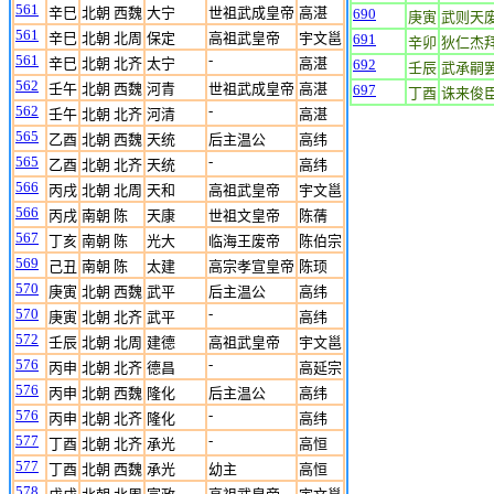
561
辛巳
北朝 西魏
大宁
世祖武成皇帝
高湛
690
庚寅
武则天
561
辛巳
北朝 北周
保定
高祖武皇帝
宇文邕
691
辛卯
狄仁杰
561
-
辛巳
北朝 北齐
太宁
高湛
692
壬辰
武承嗣
562
壬午
北朝 西魏
河青
世祖武成皇帝
高湛
697
丁酉
诛来俊
562
-
壬午
北朝 北齐
河清
高湛
565
乙酉
北朝 西魏
天统
后主温公
高纬
565
-
乙酉
北朝 北齐
天统
高纬
566
丙戌
北朝 北周
天和
高祖武皇帝
宇文邕
566
丙戌
南朝 陈
天康
世祖文皇帝
陈蒨
567
丁亥
南朝 陈
光大
临海王废帝
陈伯宗
569
己丑
南朝 陈
太建
高宗孝宣皇帝
陈顼
570
庚寅
北朝 西魏
武平
后主温公
高纬
570
-
庚寅
北朝 北齐
武平
高纬
572
壬辰
北朝 北周
建德
高祖武皇帝
宇文邕
576
-
丙申
北朝 北齐
德昌
高延宗
576
丙申
北朝 西魏
隆化
后主温公
高纬
576
-
丙申
北朝 北齐
隆化
高纬
577
-
丁酉
北朝 北齐
承光
高恒
577
丁酉
北朝 西魏
承光
幼主
高恒
578