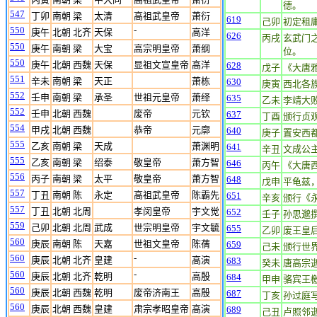
德。
547
丁卯
南朝 梁
太清
高祖武皇帝
萧衍
619
己卯
初定租
550
-
庚午
北朝 北齐
天保
高洋
626
丙戌
玄武门
550
庚午
南朝 梁
大宝
高宗明皇帝
萧纲
位。
550
庚午
北朝 西魏
天保
显祖文宣皇帝
高洋
628
戊子
《大唐
551
辛未
南朝 梁
天正
萧栋
630
庚寅
西北各
552
壬申
南朝 梁
承圣
世祖元皇帝
萧绎
635
乙未
李靖大
552
壬申
北朝 西魏
废帝
元钦
637
丁酉
颁行贞
554
甲戌
北朝 西魏
恭帝
元廓
640
庚子
置安西
555
乙亥
南朝 梁
天成
萧渊明
641
辛丑
文成公
555
乙亥
南朝 梁
绍泰
敬皇帝
萧方智
646
丙午
《大唐
556
丙子
南朝 梁
太平
敬皇帝
萧方智
648
戊申
平龟兹
557
丁丑
南朝 陈
永定
高祖武皇帝
陈霸先
651
辛亥
颁行《
557
丁丑
北朝 北周
孝闵皇帝
宇文觉
652
壬子
孙思邈
559
己卯
北朝 北周
武成
世宗明皇帝
宇文毓
655
乙卯
废王皇
560
庚辰
南朝 陈
天嘉
世祖文皇帝
陈蒨
659
己未
颁行世
560
-
庚辰
北朝 北齐
皇建
高演
683
癸未
唐高宗
560
-
庚辰
北朝 北齐
乾明
高殷
684
甲申
骆宾王
560
庚辰
北朝 西魏
乾明
废帝济南王
高殷
687
丁亥
孙过庭
560
庚辰
北朝 西魏
皇建
肃宗孝昭皇帝
高演
689
己丑
卢照邻