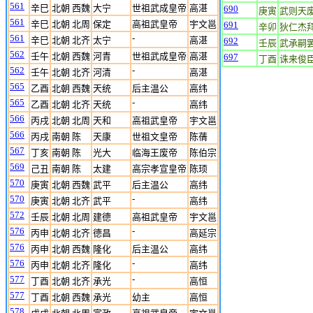
561
辛巳
北朝 西魏
大宁
世祖武成皇帝
高湛
690
庚寅
武则天
561
辛巳
北朝 北周
保定
高祖武皇帝
宇文邕
691
辛卯
狄仁杰
561
-
辛巳
北朝 北齐
太宁
高湛
692
壬辰
武承嗣
562
壬午
北朝 西魏
河青
世祖武成皇帝
高湛
697
丁酉
诛来俊
562
-
壬午
北朝 北齐
河清
高湛
565
乙酉
北朝 西魏
天统
后主温公
高纬
565
-
乙酉
北朝 北齐
天统
高纬
566
丙戌
北朝 北周
天和
高祖武皇帝
宇文邕
566
丙戌
南朝 陈
天康
世祖文皇帝
陈蒨
567
丁亥
南朝 陈
光大
临海王废帝
陈伯宗
569
己丑
南朝 陈
太建
高宗孝宣皇帝
陈顼
570
庚寅
北朝 西魏
武平
后主温公
高纬
570
-
庚寅
北朝 北齐
武平
高纬
572
壬辰
北朝 北周
建德
高祖武皇帝
宇文邕
576
-
丙申
北朝 北齐
德昌
高延宗
576
丙申
北朝 西魏
隆化
后主温公
高纬
576
-
丙申
北朝 北齐
隆化
高纬
577
-
丁酉
北朝 北齐
承光
高恒
577
丁酉
北朝 西魏
承光
幼主
高恒
578