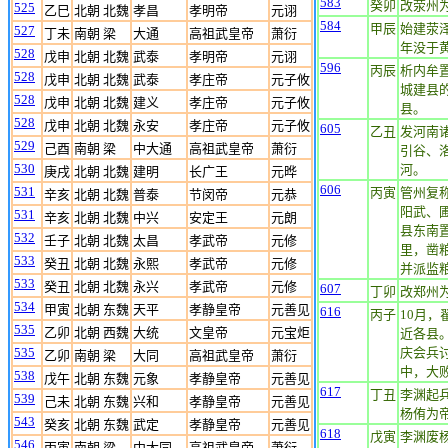
583
癸卯
改荥州
525
乙巳
北朝 北魏
孝昌
孝明帝
元诩
584
甲辰
始建荥
527
丁未
南朝 梁
大通
高祖武皇帝
萧衍
年没于
528
戊申
北朝 北魏
武泰
孝明帝
元诩
596
丙辰
析内牟
528
戊申
北朝 北魏
武泰
孝庄帝
元子攸
城建县
528
戊申
北朝 北魏
建义
孝庄帝
元子攸
县。
528
戊申
北朝 北魏
永安
孝庄帝
元子攸
605
乙丑
发河南
529
己酉
南朝 梁
中大通
高祖武皇帝
萧衍
引谷、
530
河。
庚戌
北朝 北魏
建明
长广王
元晔
606
531
丙寅
管州复
辛亥
北朝 北魏
普泰
节闵帝
元恭
阳武、
531
辛亥
北朝 北魏
中兴
安定王
元朗
县东南
532
壬子
北朝 北魏
太昌
孝武帝
元修
里，凿粮
533
癸丑
北朝 北魏
永熙
孝武帝
元修
并派监粮
533
癸丑
北朝 北魏
永兴
孝武帝
元修
607
丁卯
改郑州
534
甲寅
北朝 东魏
天平
孝静皇帝
元善见
616
丙子
10月
535
乙卯
北朝 西魏
大统
文皇帝
元宝炬
近各县
535
庆会兵
乙卯
南朝 梁
大同
高祖武皇帝
萧衍
中，大
538
戊午
北朝 东魏
元象
孝静皇帝
元善见
617
丁丑
李渊起
539
己未
北朝 东魏
兴和
孝静皇帝
元善见
杨侑为
543
癸亥
北朝 东魏
武定
孝静皇帝
元善见
618
戊寅
李渊废
546
丙寅
南朝 梁
中大同
高祖武皇帝
萧衍