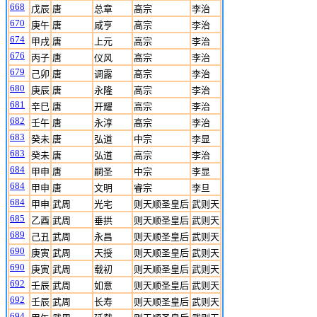
668
戊辰
唐
总章
高宗
李治
670
庚午
唐
咸亨
高宗
李治
674
甲戌
唐
上元
高宗
李治
676
丙子
唐
仪风
高宗
李治
679
己卯
唐
调露
高宗
李治
680
庚辰
唐
永隆
高宗
李治
681
辛巳
唐
开耀
高宗
李治
682
壬午
唐
永淳
高宗
李治
683
癸未
唐
弘道
中宗
李显
683
癸未
唐
弘道
高宗
李治
684
甲申
唐
嗣圣
中宗
李显
684
甲申
唐
文明
睿宗
李旦
684
甲申
武周
光宅
则天顺圣皇后
武则天
685
乙酉
武周
垂拱
则天顺圣皇后
武则天
689
己丑
武周
永昌
则天顺圣皇后
武则天
690
庚寅
武周
天授
则天顺圣皇后
武则天
690
庚寅
武周
载初
则天顺圣皇后
武则天
692
壬辰
武周
如意
则天顺圣皇后
武则天
692
壬辰
武周
长寿
则天顺圣皇后
武则天
694