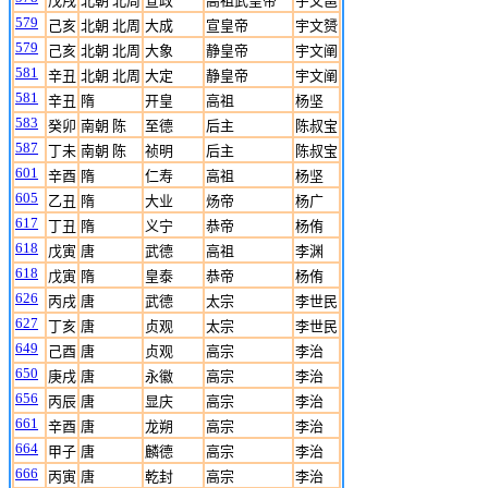
戊戌
北朝 北周
宣政
高祖武皇帝
宇文邕
579
己亥
北朝 北周
大成
宣皇帝
宇文赟
579
己亥
北朝 北周
大象
静皇帝
宇文阐
581
辛丑
北朝 北周
大定
静皇帝
宇文阐
581
辛丑
隋
开皇
高祖
杨坚
583
癸卯
南朝 陈
至德
后主
陈叔宝
587
丁未
南朝 陈
祯明
后主
陈叔宝
601
辛酉
隋
仁寿
高祖
杨坚
605
乙丑
隋
大业
炀帝
杨广
617
丁丑
隋
义宁
恭帝
杨侑
618
戊寅
唐
武德
高祖
李渊
618
戊寅
隋
皇泰
恭帝
杨侑
626
丙戌
唐
武德
太宗
李世民
627
丁亥
唐
贞观
太宗
李世民
649
己酉
唐
贞观
高宗
李治
650
庚戌
唐
永徽
高宗
李治
656
丙辰
唐
显庆
高宗
李治
661
辛酉
唐
龙朔
高宗
李治
664
甲子
唐
麟德
高宗
李治
666
丙寅
唐
乾封
高宗
李治