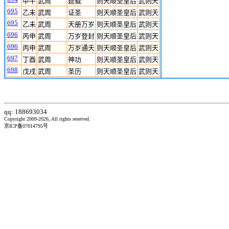
甲午
武周
延载
则天顺圣皇后
武则天
695
乙未
武周
证圣
则天顺圣皇后
武则天
695
乙未
武周
天册万岁
则天顺圣皇后
武则天
696
丙申
武周
万岁登封
则天顺圣皇后
武则天
696
丙申
武周
万岁通天
则天顺圣皇后
武则天
697
丁酉
武周
神功
则天顺圣皇后
武则天
698
戊戌
武周
圣历
则天顺圣皇后
武则天
qq: 188693034
Copyright 2009-2026, All rights reserved.
京ICP备07014795号