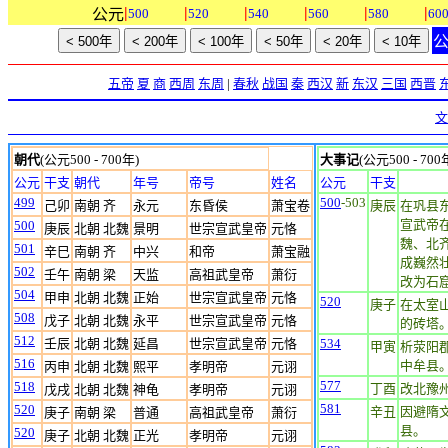
|
|
|
|
|
|
公元
500
520
540
560
580
60
五帝
夏
商
西周
东周
|
春秋
战国
秦
西汉
新
东汉
三国
西晋
文
朝代
(公元500 - 700年)
大事记
(公元500 - 700
公元
干支
朝代
年号
帝号
姓名
公元
干支
499
500
-503
己卯
南朝 齐
永元
东昏侯
萧宝卷
庚辰
在巩县
宣武帝
500
庚辰
北朝 北魏
景明
世宗宣武皇帝
元恪
魏、北
501
辛巳
南朝 齐
中兴
和帝
萧宝融
成巍然
502
壬午
南朝 梁
天监
高祖武皇帝
萧衍
改为石
504
甲申
北朝 北魏
正始
世宗宣武皇帝
元恪
520
庚子
在太室
508
戊子
北朝 北魏
永平
世宗宣武皇帝
元恪
的砖塔。
512
壬辰
北朝 北魏
延昌
世宗宣武皇帝
元恪
534
甲寅
析荥阳
516
中牟县
丙申
北朝 北魏
熙平
孝明帝
元诩
577
518
丁酉
改北豫
戊戌
北朝 北魏
神龟
孝明帝
元诩
581
520
辛丑
因避隋
庚子
南朝 梁
普通
高祖武皇帝
萧衍
县。
520
庚子
北朝 北魏
正光
孝明帝
元诩