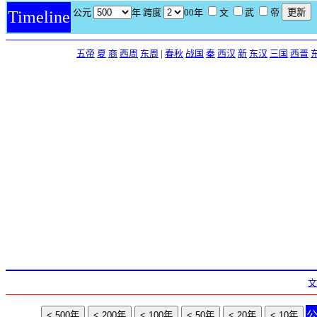
公元
年 跨度
00年
文
武
帝
Timeline
五帝
夏
商
西周
东周
|
春秋
战国
秦
西汉
新
东汉
三国
西晋
文