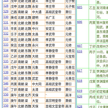
528
戊申
北朝 北魏
建义
孝庄帝
元子攸
县。
528
戊申
北朝 北魏
永安
孝庄帝
元子攸
605
乙丑
发河南
529
己酉
南朝 梁
中大通
高祖武皇帝
萧衍
引谷、
530
河。
庚戌
北朝 北魏
建明
长广王
元晔
606
531
丙寅
管州复
辛亥
北朝 北魏
普泰
节闵帝
元恭
阳武、
531
辛亥
北朝 北魏
中兴
安定王
元朗
县东南
532
壬子
北朝 北魏
太昌
孝武帝
元修
里，凿粮
533
癸丑
北朝 北魏
永熙
孝武帝
元修
并派监粮
533
癸丑
北朝 北魏
永兴
孝武帝
元修
607
丁卯
改郑州
534
甲寅
北朝 东魏
天平
孝静皇帝
元善见
616
丙子
10月
535
乙卯
北朝 西魏
大统
文皇帝
元宝炬
近各县
535
庆会兵
乙卯
南朝 梁
大同
高祖武皇帝
萧衍
中，大
538
戊午
北朝 东魏
元象
孝静皇帝
元善见
617
丁丑
李渊起
539
己未
北朝 东魏
兴和
孝静皇帝
元善见
杨侑为
543
癸亥
北朝 东魏
武定
孝静皇帝
元善见
618
戊寅
李渊废
546
丙寅
南朝 梁
中大同
高祖武皇帝
萧衍
德。
547
丁卯
南朝 梁
太清
高祖武皇帝
萧衍
619
己卯
初定租
550
-
庚午
北朝 北齐
天保
高洋
626
丙戌
玄武门
550
庚午
南朝 梁
大宝
高宗明皇帝
萧纲
位。
550
庚午
北朝 西魏
天保
显祖文宣皇帝
高洋
628
戊子
《大唐