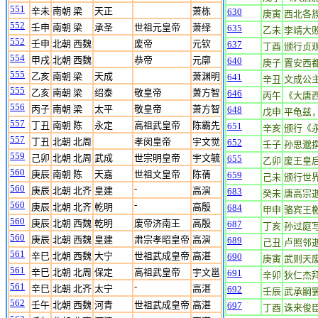
551
辛未
南朝 梁
天正
萧栋
630
庚寅
西北各
552
壬申
南朝 梁
承圣
世祖元皇帝
萧绎
635
乙未
李靖大
552
壬申
北朝 西魏
废帝
元钦
637
丁酉
颁行贞
554
甲戌
北朝 西魏
恭帝
元廓
640
庚子
置安西
555
乙亥
南朝 梁
天成
萧渊明
641
辛丑
文成公
555
乙亥
南朝 梁
绍泰
敬皇帝
萧方智
646
丙午
《大唐
556
丙子
南朝 梁
太平
敬皇帝
萧方智
648
戊申
平龟兹
557
丁丑
南朝 陈
永定
高祖武皇帝
陈霸先
651
辛亥
颁行《
557
丁丑
北朝 北周
孝闵皇帝
宇文觉
652
壬子
孙思邈
559
己卯
北朝 北周
武成
世宗明皇帝
宇文毓
655
乙卯
废王皇
560
庚辰
南朝 陈
天嘉
世祖文皇帝
陈蒨
659
己未
颁行世
560
-
庚辰
北朝 北齐
皇建
高演
683
癸未
唐高宗
560
-
庚辰
北朝 北齐
乾明
高殷
684
甲申
骆宾王
560
庚辰
北朝 西魏
乾明
废帝济南王
高殷
687
丁亥
孙过庭
560
庚辰
北朝 西魏
皇建
肃宗孝昭皇帝
高演
689
己丑
卢照邻
561
辛巳
北朝 西魏
大宁
世祖武成皇帝
高湛
690
庚寅
武则天
561
辛巳
北朝 北周
保定
高祖武皇帝
宇文邕
691
辛卯
狄仁杰
561
-
辛巳
北朝 北齐
太宁
高湛
692
壬辰
武承嗣
562
壬午
北朝 西魏
河青
世祖武成皇帝
高湛
697
丁酉
诛来俊