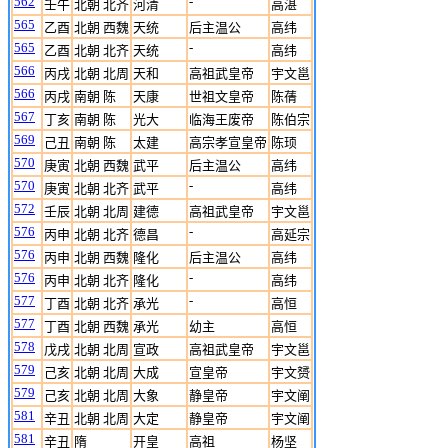
562
-
壬午
北朝 北齐
河清
高湛
565
乙酉
北朝 西魏
天统
后主温公
高纬
565
-
乙酉
北朝 北齐
天统
高纬
566
丙戌
北朝 北周
天和
高祖武皇帝
宇文邕
566
丙戌
南朝 陈
天康
世祖文皇帝
陈蒨
567
丁亥
南朝 陈
光大
临海王废帝
陈伯宗
569
己丑
南朝 陈
太建
高宗孝宣皇帝
陈顼
570
庚寅
北朝 西魏
武平
后主温公
高纬
570
-
庚寅
北朝 北齐
武平
高纬
572
壬辰
北朝 北周
建德
高祖武皇帝
宇文邕
576
-
丙申
北朝 北齐
德昌
高延宗
576
丙申
北朝 西魏
隆化
后主温公
高纬
576
-
丙申
北朝 北齐
隆化
高纬
577
-
丁酉
北朝 北齐
承光
高恒
577
丁酉
北朝 西魏
承光
幼主
高恒
578
戊戌
北朝 北周
宣政
高祖武皇帝
宇文邕
579
己亥
北朝 北周
大成
宣皇帝
宇文赟
579
己亥
北朝 北周
大象
静皇帝
宇文阐
581
辛丑
北朝 北周
大定
静皇帝
宇文阐
581
辛丑
隋
开皇
高祖
杨坚