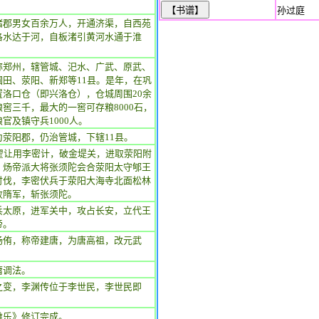
孙过庭
诸郡男女百余万人，开通济渠，自西苑
洛水达于河，自板渚引黄河水通于淮
称郑州，辖管城、汜水、广武、原武、
圃田、荥阳、新郑等11县。是年，在巩
置洛口仓（即兴洛仓），仓城周围20余
窖三千，最大的一窖可存粮8000石，
官及镇守兵1000人。
为荥阳郡，仍治管城，下辖11县。
，翟让用李密计，破金堤关，进取荥阳附
。炀帝派大将张须陀会合荥阳太守郇王
讨伐，李密伏兵于荥阳大海寺北面松林
败隋军，斩张须陀。
兵太原，进军关中，攻占长安，立代王
帝。
杨侑，称帝建唐，为唐高祖，改元武
庸调法。
之变，李渊传位于李世民，李世民即
雅乐》修订完成。