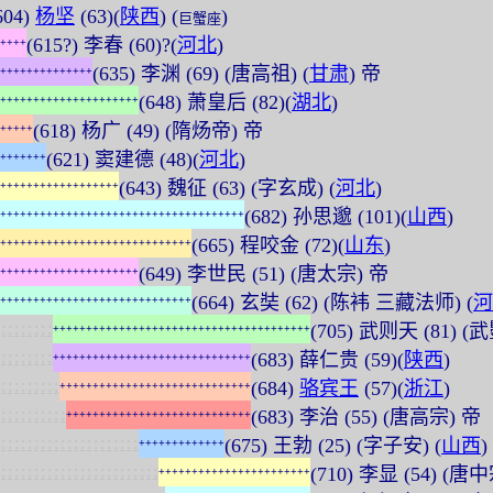
604)
杨坚
(63)(
陕西
) (
)
巨蟹座
(615?) 李春 (60)?(
河北
)
+
+
+
+
(635) 李渊 (69) (唐高祖) (
甘肃
) 帝
+
+
+
+
+
+
+
+
+
+
+
+
+
+
(648) 萧皇后 (82)(
湖北
)
+
+
+
+
+
+
+
+
+
+
+
+
+
+
+
+
+
+
+
+
+
(618) 杨广 (49) (隋炀帝) 帝
+
+
+
+
+
(621) 窦建德 (48)(
河北
)
+
+
+
+
+
+
+
(643) 魏征 (63) (字玄成) (
河北
)
+
+
+
+
+
+
+
+
+
+
+
+
+
+
+
+
+
+
(682) 孙思邈 (101)(
山西
)
+
+
+
+
+
+
+
+
+
+
+
+
+
+
+
+
+
+
+
+
+
+
+
+
+
+
+
+
+
+
+
+
+
+
+
+
+
(665) 程咬金 (72)(
山东
)
+
+
+
+
+
+
+
+
+
+
+
+
+
+
+
+
+
+
+
+
+
+
+
+
+
+
+
+
+
(649) 李世民 (51) (唐太宗) 帝
+
+
+
+
+
+
+
+
+
+
+
+
+
+
+
+
+
+
+
+
+
(664) 玄奘 (62) (陈袆 三藏法师) (
河
+
+
+
+
+
+
+
+
+
+
+
+
+
+
+
+
+
+
+
+
+
+
+
+
+
+
+
+
+
:
:
:
:
:
:
:
:
(705) 武则天 (81) (武
+
+
+
+
+
+
+
+
+
+
+
+
+
+
+
+
+
+
+
+
+
+
+
+
+
+
+
+
+
+
+
+
+
+
+
+
+
+
+
:
:
:
:
:
:
:
:
(683) 薛仁贵 (59)(
陕西
)
+
+
+
+
+
+
+
+
+
+
+
+
+
+
+
+
+
+
+
+
+
+
+
+
+
+
+
+
+
+
:
:
:
:
:
:
:
:
:
(684)
骆宾王
(57)(
浙江
)
+
+
+
+
+
+
+
+
+
+
+
+
+
+
+
+
+
+
+
+
+
+
+
+
+
+
+
+
+
:
:
:
:
:
:
:
:
:
:
(683) 李治 (55) (唐高宗) 帝
+
+
+
+
+
+
+
+
+
+
+
+
+
+
+
+
+
+
+
+
+
+
+
+
+
+
+
+
:
:
:
:
:
:
:
:
:
:
:
:
:
:
:
:
:
:
:
:
:
(675) 王勃 (25) (字子安) (
山西
)
+
+
+
+
+
+
+
+
+
+
+
+
+
:
:
:
:
:
:
:
:
:
:
:
:
:
:
:
:
:
:
:
:
:
:
:
:
(710) 李显 (54) (唐
+
+
+
+
+
+
+
+
+
+
+
+
+
+
+
+
+
+
+
+
+
+
+