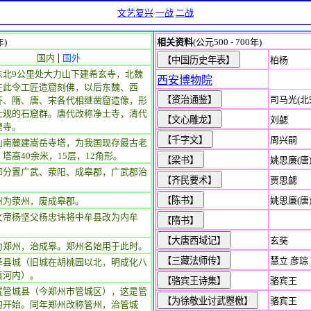
文艺复兴
一战
二战
年)
相关资料
(公元500 - 700年)
|
国内
国外
柏杨
东北9公里处大力山下建希玄寺，北魏
西安博物院
在此令工匠造窟刻佛，以后东魏、西
司马光(北
齐、隋、唐、宋各代相继凿窟造像，形
壮观的石窟群。唐代改称净土寺，清代
刘勰
窟寺。
周兴嗣
山南麓建嵩岳寺塔，为我国现存最古老
塔高40余米，15层，12角形。
姚思廉(唐
郡分置广武、荥阳、成皋郡，广武郡治
贾思勰
。
姚思廉(唐
州为荥州，废成皋郡。
文帝杨坚父杨忠讳将中牟县改为内牟
玄奘
为郑州，治成皋。郑州名始用于此时。
慧立 彦琮
泽县城（旧城在胡桃园以北，明成化八
黄河内）。
骆宾王
置管城县（今郑州市管城区），这是管
骆宾王
的开始。同年郑州改称管州，治管城