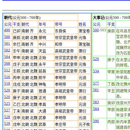
朝代
(公元500 - 700年)
大事记
(公元500 - 700
公元
干支
朝代
年号
帝号
姓名
公元
干支
499
500
-503
己卯
南朝 齐
永元
东昏侯
萧宝卷
庚辰
在巩县
宣武帝
500
庚辰
北朝 北魏
景明
世宗宣武皇帝
元恪
魏、北
501
辛巳
南朝 齐
中兴
和帝
萧宝融
成巍然
502
壬午
南朝 梁
天监
高祖武皇帝
萧衍
改为石
504
甲申
北朝 北魏
正始
世宗宣武皇帝
元恪
520
庚子
在太室
508
戊子
北朝 北魏
永平
世宗宣武皇帝
元恪
的砖塔。
512
壬辰
北朝 北魏
延昌
世宗宣武皇帝
元恪
534
甲寅
析荥阳
516
中牟县
丙申
北朝 北魏
熙平
孝明帝
元诩
577
518
丁酉
改北豫
戊戌
北朝 北魏
神龟
孝明帝
元诩
581
520
辛丑
因避隋
庚子
南朝 梁
普通
高祖武皇帝
萧衍
县。
520
庚子
北朝 北魏
正光
孝明帝
元诩
583
癸卯
改荥州
525
乙巳
北朝 北魏
孝昌
孝明帝
元诩
584
甲辰
始建荥
527
丁未
南朝 梁
大通
高祖武皇帝
萧衍
年没于
528
戊申
北朝 北魏
武泰
孝明帝
元诩
596
丙辰
析内牟
528
戊申
北朝 北魏
武泰
孝庄帝
元子攸
城建县