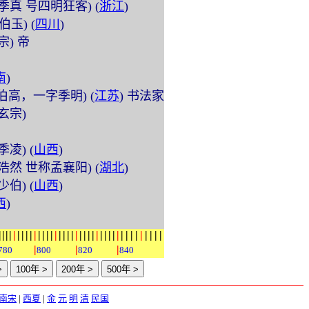
 (字季真 号四明狂客) (
浙江
)
字伯玉) (
四川
)
睿宗) 帝
南
)
 (字伯高，一字季明) (
江苏
) 书法家
唐玄宗)
字季凌) (
山西
)
 (字浩然 世称孟襄阳) (
湖北
)
字少伯) (
山西
)
西
)
|
|
|
|
|
|
|
|
|
|
|
|
|
|
|
|
|
|
|
|
|
|
|
|
|
|
|
|
|
|
|
|
|
|
|
|
|
|
|
|
|
|
780
800
820
840
南宋
|
西夏
|
金
元
明
清
民国