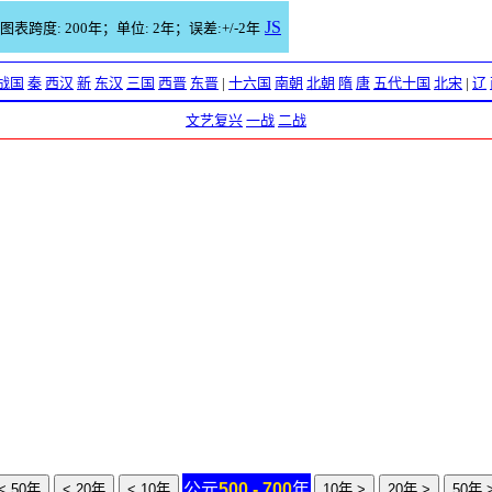
JS
图表跨度: 200年；单位: 2年；误差:+/-2年
战国
秦
西汉
新
东汉
三国
西晋
东晋
|
十六国
南朝
北朝
隋
唐
五代十国
北宋
|
辽
文艺复兴
一战
二战
公元
500 - 700
年