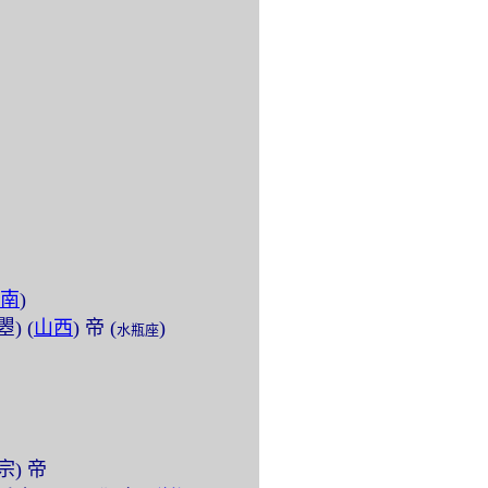
南
)
瞾) (
山西
) 帝 (
)
水瓶座
中宗) 帝