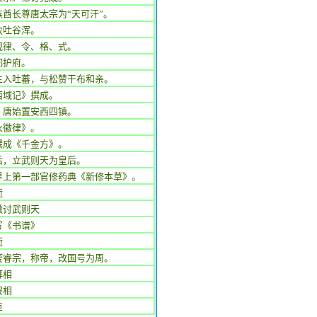
族酋长尊唐太宗为“天可汗”。
败吐谷浑。
观律、令、格、式。
都护府。
主入吐蕃，与松赞干布和亲。
西域记》撰成。
，唐始置安西四镇。
永徽律》。
撰成《千金方》。
后，立武则天为皇后。
界上第一部官修药典《新修本草》。
逝
檄讨武则天
写《书谱》
逝
废睿宗，称帝，改国号为周。
拜相
罢相
臣