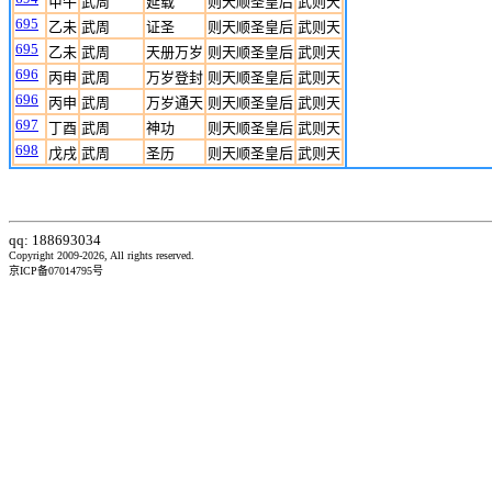
甲午
武周
延载
则天顺圣皇后
武则天
695
乙未
武周
证圣
则天顺圣皇后
武则天
695
乙未
武周
天册万岁
则天顺圣皇后
武则天
696
丙申
武周
万岁登封
则天顺圣皇后
武则天
696
丙申
武周
万岁通天
则天顺圣皇后
武则天
697
丁酉
武周
神功
则天顺圣皇后
武则天
698
戊戌
武周
圣历
则天顺圣皇后
武则天
qq: 188693034
Copyright 2009-2026, All rights reserved.
京ICP备07014795号