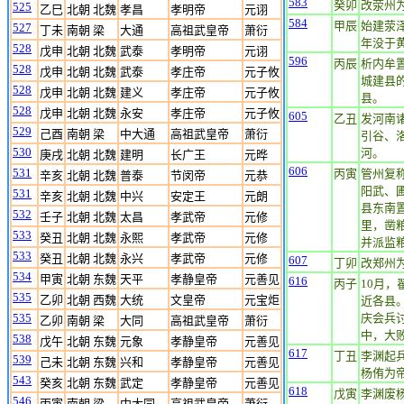
583
癸卯
改荥州
525
乙巳
北朝 北魏
孝昌
孝明帝
元诩
584
甲辰
始建荥
527
丁未
南朝 梁
大通
高祖武皇帝
萧衍
年没于
528
戊申
北朝 北魏
武泰
孝明帝
元诩
596
丙辰
析内牟
528
戊申
北朝 北魏
武泰
孝庄帝
元子攸
城建县
528
戊申
北朝 北魏
建义
孝庄帝
元子攸
县。
528
戊申
北朝 北魏
永安
孝庄帝
元子攸
605
乙丑
发河南
529
己酉
南朝 梁
中大通
高祖武皇帝
萧衍
引谷、
530
河。
庚戌
北朝 北魏
建明
长广王
元晔
606
531
丙寅
管州复
辛亥
北朝 北魏
普泰
节闵帝
元恭
阳武、
531
辛亥
北朝 北魏
中兴
安定王
元朗
县东南
532
壬子
北朝 北魏
太昌
孝武帝
元修
里，凿粮
533
癸丑
北朝 北魏
永熙
孝武帝
元修
并派监粮
533
癸丑
北朝 北魏
永兴
孝武帝
元修
607
丁卯
改郑州
534
甲寅
北朝 东魏
天平
孝静皇帝
元善见
616
丙子
10月
535
乙卯
北朝 西魏
大统
文皇帝
元宝炬
近各县
535
庆会兵
乙卯
南朝 梁
大同
高祖武皇帝
萧衍
中，大
538
戊午
北朝 东魏
元象
孝静皇帝
元善见
617
丁丑
李渊起
539
己未
北朝 东魏
兴和
孝静皇帝
元善见
杨侑为
543
癸亥
北朝 东魏
武定
孝静皇帝
元善见
618
戊寅
李渊废
546
丙寅
南朝 梁
中大同
高祖武皇帝
萧衍