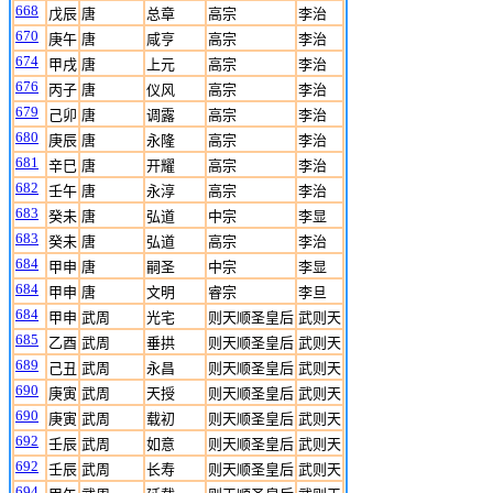
668
戊辰
唐
总章
高宗
李治
670
庚午
唐
咸亨
高宗
李治
674
甲戌
唐
上元
高宗
李治
676
丙子
唐
仪风
高宗
李治
679
己卯
唐
调露
高宗
李治
680
庚辰
唐
永隆
高宗
李治
681
辛巳
唐
开耀
高宗
李治
682
壬午
唐
永淳
高宗
李治
683
癸未
唐
弘道
中宗
李显
683
癸未
唐
弘道
高宗
李治
684
甲申
唐
嗣圣
中宗
李显
684
甲申
唐
文明
睿宗
李旦
684
甲申
武周
光宅
则天顺圣皇后
武则天
685
乙酉
武周
垂拱
则天顺圣皇后
武则天
689
己丑
武周
永昌
则天顺圣皇后
武则天
690
庚寅
武周
天授
则天顺圣皇后
武则天
690
庚寅
武周
载初
则天顺圣皇后
武则天
692
壬辰
武周
如意
则天顺圣皇后
武则天
692
壬辰
武周
长寿
则天顺圣皇后
武则天
694