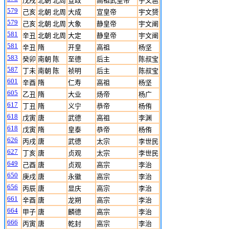
戊戌
北朝 北周
宣政
高祖武皇帝
宇文邕
579
己亥
北朝 北周
大成
宣皇帝
宇文赟
579
己亥
北朝 北周
大象
静皇帝
宇文阐
581
辛丑
北朝 北周
大定
静皇帝
宇文阐
581
辛丑
隋
开皇
高祖
杨坚
583
癸卯
南朝 陈
至德
后主
陈叔宝
587
丁未
南朝 陈
祯明
后主
陈叔宝
601
辛酉
隋
仁寿
高祖
杨坚
605
乙丑
隋
大业
炀帝
杨广
617
丁丑
隋
义宁
恭帝
杨侑
618
戊寅
唐
武德
高祖
李渊
618
戊寅
隋
皇泰
恭帝
杨侑
626
丙戌
唐
武德
太宗
李世民
627
丁亥
唐
贞观
太宗
李世民
649
己酉
唐
贞观
高宗
李治
650
庚戌
唐
永徽
高宗
李治
656
丙辰
唐
显庆
高宗
李治
661
辛酉
唐
龙朔
高宗
李治
664
甲子
唐
麟德
高宗
李治
666
丙寅
唐
乾封
高宗
李治