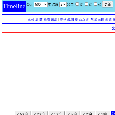
公元
年 跨度
00年
文
武
帝
Timeline
五帝
夏
商
西周
东周
|
春秋
战国
秦
西汉
新
东汉
三国
西晋
文