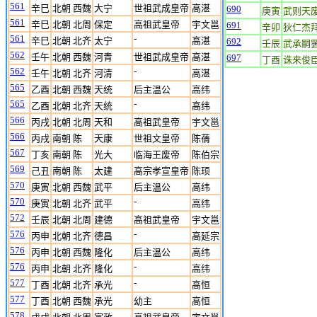
561
辛巳
北朝 西魏
大宁
世祖武成皇帝
高湛
690
庚寅
武则天
561
辛巳
北朝 北周
保定
高祖武皇帝
宇文邕
691
辛卯
狄仁杰
561
-
辛巳
北朝 北齐
太宁
高湛
692
壬辰
武承嗣
562
壬午
北朝 西魏
河青
世祖武成皇帝
高湛
697
丁酉
诛来俊
562
-
壬午
北朝 北齐
河清
高湛
565
乙酉
北朝 西魏
天统
后主温公
高纬
565
-
乙酉
北朝 北齐
天统
高纬
566
丙戌
北朝 北周
天和
高祖武皇帝
宇文邕
566
丙戌
南朝 陈
天康
世祖文皇帝
陈蒨
567
丁亥
南朝 陈
光大
临海王废帝
陈伯宗
569
己丑
南朝 陈
太建
高宗孝宣皇帝
陈顼
570
庚寅
北朝 西魏
武平
后主温公
高纬
570
-
庚寅
北朝 北齐
武平
高纬
572
壬辰
北朝 北周
建德
高祖武皇帝
宇文邕
576
-
丙申
北朝 北齐
德昌
高延宗
576
丙申
北朝 西魏
隆化
后主温公
高纬
576
-
丙申
北朝 北齐
隆化
高纬
577
-
丁酉
北朝 北齐
承光
高恒
577
丁酉
北朝 西魏
承光
幼主
高恒
578