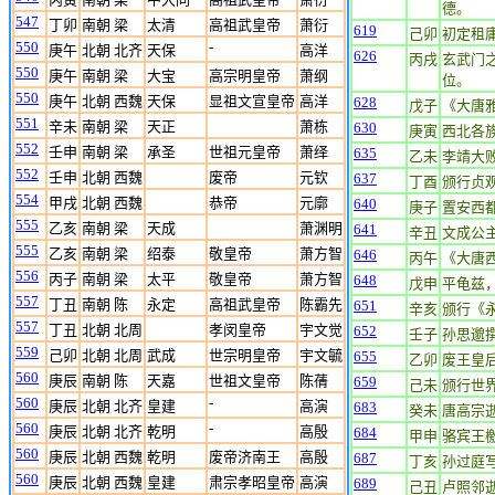
德。
547
丁卯
南朝 梁
太清
高祖武皇帝
萧衍
619
己卯
初定租
550
-
庚午
北朝 北齐
天保
高洋
626
丙戌
玄武门
550
庚午
南朝 梁
大宝
高宗明皇帝
萧纲
位。
550
庚午
北朝 西魏
天保
显祖文宣皇帝
高洋
628
戊子
《大唐
551
辛未
南朝 梁
天正
萧栋
630
庚寅
西北各
552
壬申
南朝 梁
承圣
世祖元皇帝
萧绎
635
乙未
李靖大
552
壬申
北朝 西魏
废帝
元钦
637
丁酉
颁行贞
554
甲戌
北朝 西魏
恭帝
元廓
640
庚子
置安西
555
乙亥
南朝 梁
天成
萧渊明
641
辛丑
文成公
555
乙亥
南朝 梁
绍泰
敬皇帝
萧方智
646
丙午
《大唐
556
丙子
南朝 梁
太平
敬皇帝
萧方智
648
戊申
平龟兹
557
丁丑
南朝 陈
永定
高祖武皇帝
陈霸先
651
辛亥
颁行《
557
丁丑
北朝 北周
孝闵皇帝
宇文觉
652
壬子
孙思邈
559
己卯
北朝 北周
武成
世宗明皇帝
宇文毓
655
乙卯
废王皇
560
庚辰
南朝 陈
天嘉
世祖文皇帝
陈蒨
659
己未
颁行世
560
-
庚辰
北朝 北齐
皇建
高演
683
癸未
唐高宗
560
-
庚辰
北朝 北齐
乾明
高殷
684
甲申
骆宾王
560
庚辰
北朝 西魏
乾明
废帝济南王
高殷
687
丁亥
孙过庭
560
庚辰
北朝 西魏
皇建
肃宗孝昭皇帝
高演
689
己丑
卢照邻