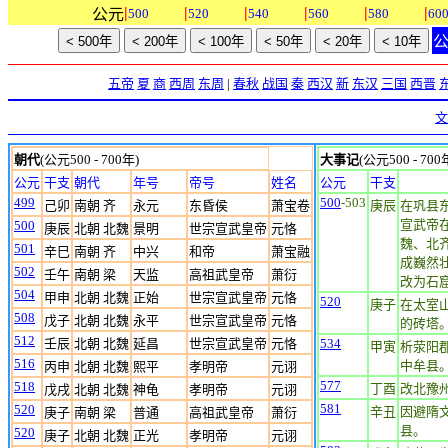
|
|
|
|
|
|
公元
500
520
540
560
580
60
五帝
夏
商
西周
东周
|
春秋
战国
秦
西汉
新
东汉
三国
西晋
文
朝代
(公元500 - 700年)
大事记
(公元500 - 700
公元
干支
朝代
年号
帝号
姓名
公元
干支
499
500
-503
己卯
南朝 齐
永元
东昏侯
萧宝卷
庚辰
在巩县
宣武帝
500
庚辰
北朝 北魏
景明
世宗宣武皇帝
元恪
魏、北
501
辛巳
南朝 齐
中兴
和帝
萧宝融
成巍然
502
壬午
南朝 梁
天监
高祖武皇帝
萧衍
改为石
504
甲申
北朝 北魏
正始
世宗宣武皇帝
元恪
520
庚子
在太室
508
戊子
北朝 北魏
永平
世宗宣武皇帝
元恪
的砖塔。
512
壬辰
北朝 北魏
延昌
世宗宣武皇帝
元恪
534
甲寅
析荥阳
516
中牟县
丙申
北朝 北魏
熙平
孝明帝
元诩
577
518
丁酉
改北豫
戊戌
北朝 北魏
神龟
孝明帝
元诩
581
520
辛丑
因避隋
庚子
南朝 梁
普通
高祖武皇帝
萧衍
县。
520
庚子
北朝 北魏
正光
孝明帝
元诩