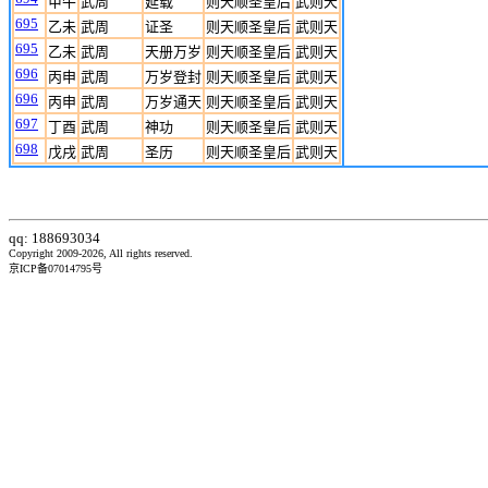
甲午
武周
延载
则天顺圣皇后
武则天
695
乙未
武周
证圣
则天顺圣皇后
武则天
695
乙未
武周
天册万岁
则天顺圣皇后
武则天
696
丙申
武周
万岁登封
则天顺圣皇后
武则天
696
丙申
武周
万岁通天
则天顺圣皇后
武则天
697
丁酉
武周
神功
则天顺圣皇后
武则天
698
戊戌
武周
圣历
则天顺圣皇后
武则天
qq: 188693034
Copyright 2009-2026, All rights reserved.
京ICP备07014795号