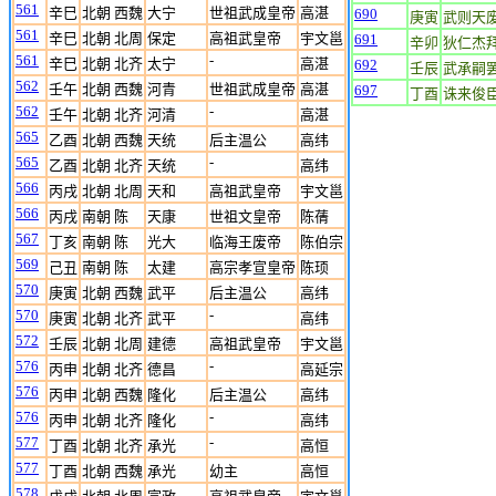
561
辛巳
北朝 西魏
大宁
世祖武成皇帝
高湛
690
庚寅
武则天
561
辛巳
北朝 北周
保定
高祖武皇帝
宇文邕
691
辛卯
狄仁杰
561
-
辛巳
北朝 北齐
太宁
高湛
692
壬辰
武承嗣
562
壬午
北朝 西魏
河青
世祖武成皇帝
高湛
697
丁酉
诛来俊
562
-
壬午
北朝 北齐
河清
高湛
565
乙酉
北朝 西魏
天统
后主温公
高纬
565
-
乙酉
北朝 北齐
天统
高纬
566
丙戌
北朝 北周
天和
高祖武皇帝
宇文邕
566
丙戌
南朝 陈
天康
世祖文皇帝
陈蒨
567
丁亥
南朝 陈
光大
临海王废帝
陈伯宗
569
己丑
南朝 陈
太建
高宗孝宣皇帝
陈顼
570
庚寅
北朝 西魏
武平
后主温公
高纬
570
-
庚寅
北朝 北齐
武平
高纬
572
壬辰
北朝 北周
建德
高祖武皇帝
宇文邕
576
-
丙申
北朝 北齐
德昌
高延宗
576
丙申
北朝 西魏
隆化
后主温公
高纬
576
-
丙申
北朝 北齐
隆化
高纬
577
-
丁酉
北朝 北齐
承光
高恒
577
丁酉
北朝 西魏
承光
幼主
高恒
578