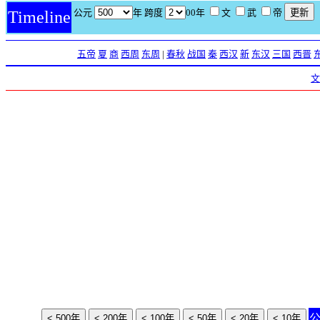
公元
年 跨度
00年
文
武
帝
Timeline
五帝
夏
商
西周
东周
|
春秋
战国
秦
西汉
新
东汉
三国
西晋
文