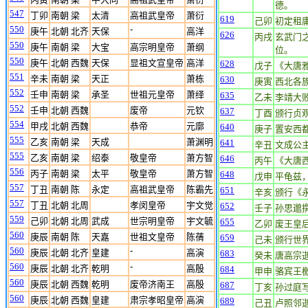
德。
547
丁卯
南朝 梁
太清
高祖武皇帝
萧衍
619
己卯
初定租
550
-
庚午
北朝 北齐
天保
高洋
626
丙戌
玄武门
550
庚午
南朝 梁
大宝
高宗明皇帝
萧纲
位。
550
庚午
北朝 西魏
天保
显祖文宣皇帝
高洋
628
戊子
《大唐
551
辛未
南朝 梁
天正
萧栋
630
庚寅
西北各
552
壬申
南朝 梁
承圣
世祖元皇帝
萧绎
635
乙未
李靖大
552
壬申
北朝 西魏
废帝
元钦
637
丁酉
颁行贞
554
甲戌
北朝 西魏
恭帝
元廓
640
庚子
置安西
555
乙亥
南朝 梁
天成
萧渊明
641
辛丑
文成公
555
乙亥
南朝 梁
绍泰
敬皇帝
萧方智
646
丙午
《大唐
556
丙子
南朝 梁
太平
敬皇帝
萧方智
648
戊申
平龟兹
557
丁丑
南朝 陈
永定
高祖武皇帝
陈霸先
651
辛亥
颁行《
557
丁丑
北朝 北周
孝闵皇帝
宇文觉
652
壬子
孙思邈
559
己卯
北朝 北周
武成
世宗明皇帝
宇文毓
655
乙卯
废王皇
560
庚辰
南朝 陈
天嘉
世祖文皇帝
陈蒨
659
己未
颁行世
560
-
庚辰
北朝 北齐
皇建
高演
683
癸未
唐高宗
560
-
庚辰
北朝 北齐
乾明
高殷
684
甲申
骆宾王
560
庚辰
北朝 西魏
乾明
废帝济南王
高殷
687
丁亥
孙过庭
560
庚辰
北朝 西魏
皇建
肃宗孝昭皇帝
高演
689
己丑
卢照邻