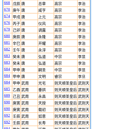
668
戊辰
唐
总章
高宗
李治
670
庚午
唐
咸亨
高宗
李治
674
甲戌
唐
上元
高宗
李治
676
丙子
唐
仪风
高宗
李治
679
己卯
唐
调露
高宗
李治
680
庚辰
唐
永隆
高宗
李治
681
辛巳
唐
开耀
高宗
李治
682
壬午
唐
永淳
高宗
李治
683
癸未
唐
弘道
中宗
李显
683
癸未
唐
弘道
高宗
李治
684
甲申
唐
嗣圣
中宗
李显
684
甲申
唐
文明
睿宗
李旦
684
甲申
武周
光宅
则天顺圣皇后
武则天
685
乙酉
武周
垂拱
则天顺圣皇后
武则天
689
己丑
武周
永昌
则天顺圣皇后
武则天
690
庚寅
武周
天授
则天顺圣皇后
武则天
690
庚寅
武周
载初
则天顺圣皇后
武则天
692
壬辰
武周
如意
则天顺圣皇后
武则天
692
壬辰
武周
长寿
则天顺圣皇后
武则天
694