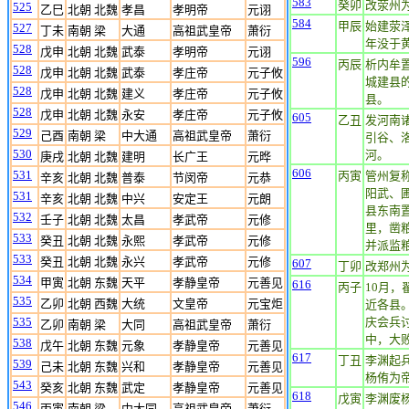
583
癸卯
改荥州
525
乙巳
北朝 北魏
孝昌
孝明帝
元诩
584
甲辰
始建荥
527
丁未
南朝 梁
大通
高祖武皇帝
萧衍
年没于
528
戊申
北朝 北魏
武泰
孝明帝
元诩
596
丙辰
析内牟
528
戊申
北朝 北魏
武泰
孝庄帝
元子攸
城建县
528
戊申
北朝 北魏
建义
孝庄帝
元子攸
县。
528
戊申
北朝 北魏
永安
孝庄帝
元子攸
605
乙丑
发河南
529
己酉
南朝 梁
中大通
高祖武皇帝
萧衍
引谷、
530
河。
庚戌
北朝 北魏
建明
长广王
元晔
606
531
丙寅
管州复
辛亥
北朝 北魏
普泰
节闵帝
元恭
阳武、
531
辛亥
北朝 北魏
中兴
安定王
元朗
县东南
532
壬子
北朝 北魏
太昌
孝武帝
元修
里，凿粮
533
癸丑
北朝 北魏
永熙
孝武帝
元修
并派监粮
533
癸丑
北朝 北魏
永兴
孝武帝
元修
607
丁卯
改郑州
534
甲寅
北朝 东魏
天平
孝静皇帝
元善见
616
丙子
10月
535
乙卯
北朝 西魏
大统
文皇帝
元宝炬
近各县
535
庆会兵
乙卯
南朝 梁
大同
高祖武皇帝
萧衍
中，大
538
戊午
北朝 东魏
元象
孝静皇帝
元善见
617
丁丑
李渊起
539
己未
北朝 东魏
兴和
孝静皇帝
元善见
杨侑为
543
癸亥
北朝 东魏
武定
孝静皇帝
元善见
618
戊寅
李渊废
546
丙寅
南朝 梁
中大同
高祖武皇帝
萧衍