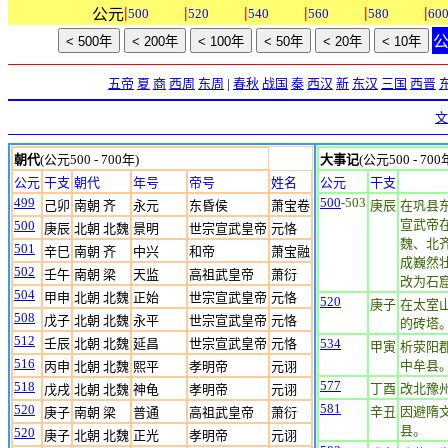
|
|
|
|
|
|
公元
500
520
540
560
580
60
五帝
夏
商
西周
东周
|
春秋
战国
秦
西汉
新
东汉
三国
西晋
文
朝代
(公元500 - 700年)
大事记
(公元500 - 700
公元
干支
朝代
年号
帝号
姓名
公元
干支
499
500
-503
己卯
南朝 齐
永元
东昏侯
萧宝卷
庚辰
在巩县
宣武帝
500
庚辰
北朝 北魏
景明
世宗宣武皇帝
元恪
魏、北
501
辛巳
南朝 齐
中兴
和帝
萧宝融
成巍然
502
壬午
南朝 梁
天监
高祖武皇帝
萧衍
改为石
504
甲申
北朝 北魏
正始
世宗宣武皇帝
元恪
520
庚子
在太室
508
戊子
北朝 北魏
永平
世宗宣武皇帝
元恪
的砖塔。
512
壬辰
北朝 北魏
延昌
世宗宣武皇帝
元恪
534
甲寅
析荥阳
516
中牟县
丙申
北朝 北魏
熙平
孝明帝
元诩
577
518
丁酉
改北豫
戊戌
北朝 北魏
神龟
孝明帝
元诩
581
520
辛丑
因避隋
庚子
南朝 梁
普通
高祖武皇帝
萧衍
县。
520
庚子
北朝 北魏
正光
孝明帝
元诩