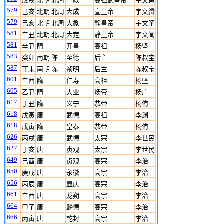
戊戌
北朝 北周
宣政
高祖武皇帝
宇文邕
579
己亥
北朝 北周
大成
宣皇帝
宇文赟
579
己亥
北朝 北周
大象
静皇帝
宇文阐
581
辛丑
北朝 北周
大定
静皇帝
宇文阐
581
辛丑
隋
开皇
高祖
杨坚
583
癸卯
南朝 陈
至德
后主
陈叔宝
587
丁未
南朝 陈
祯明
后主
陈叔宝
601
辛酉
隋
仁寿
高祖
杨坚
605
乙丑
隋
大业
炀帝
杨广
617
丁丑
隋
义宁
恭帝
杨侑
618
戊寅
唐
武德
高祖
李渊
618
戊寅
隋
皇泰
恭帝
杨侑
626
丙戌
唐
武德
太宗
李世民
627
丁亥
唐
贞观
太宗
李世民
649
己酉
唐
贞观
高宗
李治
650
庚戌
唐
永徽
高宗
李治
656
丙辰
唐
显庆
高宗
李治
661
辛酉
唐
龙朔
高宗
李治
664
甲子
唐
麟德
高宗
李治
666
丙寅
唐
乾封
高宗
李治