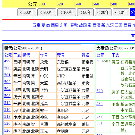
|
|
|
|
|
|
公元
500
520
540
560
580
60
五帝
夏
商
西周
东周
|
春秋
战国
秦
西汉
新
东汉
三国
西晋
文
朝代
(公元500 - 700年)
大事记
(公元500 - 700
公元
干支
朝代
年号
帝号
姓名
公元
干支
499
500
-503
己卯
南朝 齐
永元
东昏侯
萧宝卷
庚辰
在巩县
宣武帝
500
庚辰
北朝 北魏
景明
世宗宣武皇帝
元恪
魏、北
501
辛巳
南朝 齐
中兴
和帝
萧宝融
成巍然
502
壬午
南朝 梁
天监
高祖武皇帝
萧衍
改为石
504
甲申
北朝 北魏
正始
世宗宣武皇帝
元恪
520
庚子
在太室
508
戊子
北朝 北魏
永平
世宗宣武皇帝
元恪
的砖塔。
512
壬辰
北朝 北魏
延昌
世宗宣武皇帝
元恪
534
甲寅
析荥阳
516
中牟县
丙申
北朝 北魏
熙平
孝明帝
元诩
577
518
丁酉
改北豫
戊戌
北朝 北魏
神龟
孝明帝
元诩
581
520
辛丑
因避隋
庚子
南朝 梁
普通
高祖武皇帝
萧衍
县。
520
庚子
北朝 北魏
正光
孝明帝
元诩