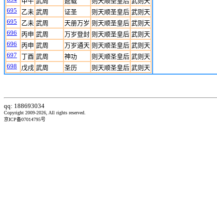
甲午
武周
延载
则天顺圣皇后
武则天
695
乙未
武周
证圣
则天顺圣皇后
武则天
695
乙未
武周
天册万岁
则天顺圣皇后
武则天
696
丙申
武周
万岁登封
则天顺圣皇后
武则天
696
丙申
武周
万岁通天
则天顺圣皇后
武则天
697
丁酉
武周
神功
则天顺圣皇后
武则天
698
戊戌
武周
圣历
则天顺圣皇后
武则天
qq: 188693034
Copyright 2009-2026, All rights reserved.
京ICP备07014795号