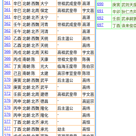
561
辛巳
北朝 西魏
大宁
世祖武成皇帝
高湛
690
庚寅
武则天
561
辛巳
北朝 北周
保定
高祖武皇帝
宇文邕
691
辛卯
狄仁杰
561
-
辛巳
北朝 北齐
太宁
高湛
692
壬辰
武承嗣
562
壬午
北朝 西魏
河青
世祖武成皇帝
高湛
697
丁酉
诛来俊
562
-
壬午
北朝 北齐
河清
高湛
565
乙酉
北朝 西魏
天统
后主温公
高纬
565
-
乙酉
北朝 北齐
天统
高纬
566
丙戌
北朝 北周
天和
高祖武皇帝
宇文邕
566
丙戌
南朝 陈
天康
世祖文皇帝
陈蒨
567
丁亥
南朝 陈
光大
临海王废帝
陈伯宗
569
己丑
南朝 陈
太建
高宗孝宣皇帝
陈顼
570
庚寅
北朝 西魏
武平
后主温公
高纬
570
-
庚寅
北朝 北齐
武平
高纬
572
壬辰
北朝 北周
建德
高祖武皇帝
宇文邕
576
-
丙申
北朝 北齐
德昌
高延宗
576
丙申
北朝 西魏
隆化
后主温公
高纬
576
-
丙申
北朝 北齐
隆化
高纬
577
-
丁酉
北朝 北齐
承光
高恒
577
丁酉
北朝 西魏
承光
幼主
高恒
578