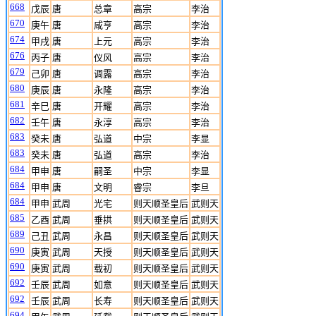
668
戊辰
唐
总章
高宗
李治
670
庚午
唐
咸亨
高宗
李治
674
甲戌
唐
上元
高宗
李治
676
丙子
唐
仪风
高宗
李治
679
己卯
唐
调露
高宗
李治
680
庚辰
唐
永隆
高宗
李治
681
辛巳
唐
开耀
高宗
李治
682
壬午
唐
永淳
高宗
李治
683
癸未
唐
弘道
中宗
李显
683
癸未
唐
弘道
高宗
李治
684
甲申
唐
嗣圣
中宗
李显
684
甲申
唐
文明
睿宗
李旦
684
甲申
武周
光宅
则天顺圣皇后
武则天
685
乙酉
武周
垂拱
则天顺圣皇后
武则天
689
己丑
武周
永昌
则天顺圣皇后
武则天
690
庚寅
武周
天授
则天顺圣皇后
武则天
690
庚寅
武周
载初
则天顺圣皇后
武则天
692
壬辰
武周
如意
则天顺圣皇后
武则天
692
壬辰
武周
长寿
则天顺圣皇后
武则天
694