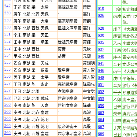
德。
547
丁卯
南朝 梁
太清
高祖武皇帝
萧衍
619
己卯
初定租
550
-
庚午
北朝 北齐
天保
高洋
626
丙戌
玄武门
550
庚午
南朝 梁
大宝
高宗明皇帝
萧纲
位。
550
庚午
北朝 西魏
天保
显祖文宣皇帝
高洋
628
戊子
《大唐
551
辛未
南朝 梁
天正
萧栋
630
庚寅
西北各
552
壬申
南朝 梁
承圣
世祖元皇帝
萧绎
635
乙未
李靖大
552
壬申
北朝 西魏
废帝
元钦
637
丁酉
颁行贞
554
甲戌
北朝 西魏
恭帝
元廓
640
庚子
置安西
555
乙亥
南朝 梁
天成
萧渊明
641
辛丑
文成公
555
乙亥
南朝 梁
绍泰
敬皇帝
萧方智
646
丙午
《大唐
556
丙子
南朝 梁
太平
敬皇帝
萧方智
648
戊申
平龟兹
557
丁丑
南朝 陈
永定
高祖武皇帝
陈霸先
651
辛亥
颁行《
557
丁丑
北朝 北周
孝闵皇帝
宇文觉
652
壬子
孙思邈
559
己卯
北朝 北周
武成
世宗明皇帝
宇文毓
655
乙卯
废王皇
560
庚辰
南朝 陈
天嘉
世祖文皇帝
陈蒨
659
己未
颁行世
560
-
庚辰
北朝 北齐
皇建
高演
683
癸未
唐高宗
560
-
庚辰
北朝 北齐
乾明
高殷
684
甲申
骆宾王
560
庚辰
北朝 西魏
乾明
废帝济南王
高殷
687
丁亥
孙过庭
560
庚辰
北朝 西魏
皇建
肃宗孝昭皇帝
高演
689
己丑
卢照邻