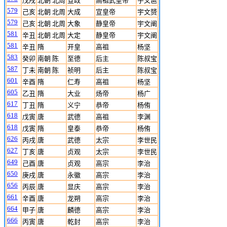
戊戌
北朝 北周
宣政
高祖武皇帝
宇文邕
579
己亥
北朝 北周
大成
宣皇帝
宇文赟
579
己亥
北朝 北周
大象
静皇帝
宇文阐
581
辛丑
北朝 北周
大定
静皇帝
宇文阐
581
辛丑
隋
开皇
高祖
杨坚
583
癸卯
南朝 陈
至德
后主
陈叔宝
587
丁未
南朝 陈
祯明
后主
陈叔宝
601
辛酉
隋
仁寿
高祖
杨坚
605
乙丑
隋
大业
炀帝
杨广
617
丁丑
隋
义宁
恭帝
杨侑
618
戊寅
唐
武德
高祖
李渊
618
戊寅
隋
皇泰
恭帝
杨侑
626
丙戌
唐
武德
太宗
李世民
627
丁亥
唐
贞观
太宗
李世民
649
己酉
唐
贞观
高宗
李治
650
庚戌
唐
永徽
高宗
李治
656
丙辰
唐
显庆
高宗
李治
661
辛酉
唐
龙朔
高宗
李治
664
甲子
唐
麟德
高宗
李治
666
丙寅
唐
乾封
高宗
李治