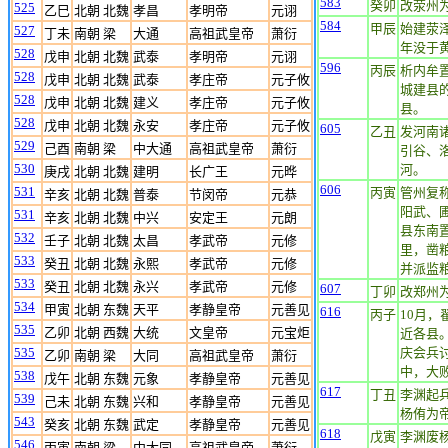
583
癸卯
改荥州
525
乙巳
北朝 北魏
孝昌
孝明帝
元诩
584
甲辰
始建荥
527
丁未
南朝 梁
大通
高祖武皇帝
萧衍
年没于
528
戊申
北朝 北魏
武泰
孝明帝
元诩
596
丙辰
析内牟
528
戊申
北朝 北魏
武泰
孝庄帝
元子攸
城建县
528
戊申
北朝 北魏
建义
孝庄帝
元子攸
县。
528
戊申
北朝 北魏
永安
孝庄帝
元子攸
605
乙丑
发河南
529
己酉
南朝 梁
中大通
高祖武皇帝
萧衍
引谷、
530
河。
庚戌
北朝 北魏
建明
长广王
元晔
606
531
丙寅
管州复
辛亥
北朝 北魏
普泰
节闵帝
元恭
阳武、
531
辛亥
北朝 北魏
中兴
安定王
元朗
县东南
532
壬子
北朝 北魏
太昌
孝武帝
元修
里，凿粮
533
癸丑
北朝 北魏
永熙
孝武帝
元修
并派监粮
533
癸丑
北朝 北魏
永兴
孝武帝
元修
607
丁卯
改郑州
534
甲寅
北朝 东魏
天平
孝静皇帝
元善见
616
丙子
10月
535
乙卯
北朝 西魏
大统
文皇帝
元宝炬
近各县
535
庆会兵
乙卯
南朝 梁
大同
高祖武皇帝
萧衍
中，大
538
戊午
北朝 东魏
元象
孝静皇帝
元善见
617
丁丑
李渊起
539
己未
北朝 东魏
兴和
孝静皇帝
元善见
杨侑为
543
癸亥
北朝 东魏
武定
孝静皇帝
元善见
618
戊寅
李渊废
546
丙寅
南朝 梁
中大同
高祖武皇帝
萧衍