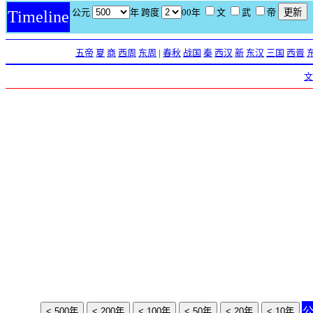
公元
年 跨度
00年
文
武
帝
Timeline
五帝
夏
商
西周
东周
|
春秋
战国
秦
西汉
新
东汉
三国
西晋
文