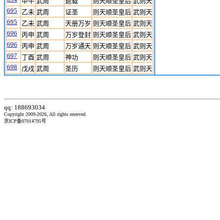
甲午
武周
延载
则天顺圣皇后
武则天
695
乙未
武周
证圣
则天顺圣皇后
武则天
695
乙未
武周
天册万岁
则天顺圣皇后
武则天
696
丙申
武周
万岁登封
则天顺圣皇后
武则天
696
丙申
武周
万岁通天
则天顺圣皇后
武则天
697
丁酉
武周
神功
则天顺圣皇后
武则天
698
戊戌
武周
圣历
则天顺圣皇后
武则天
qq: 188693034
Copyright 2009-2026, All rights reserved.
京ICP备07014795号