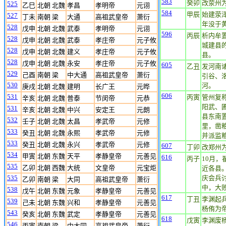
583
癸卯
改荥州
525
乙巳
北朝 北魏
孝昌
孝明帝
元诩
584
甲辰
始建荥
527
丁未
南朝 梁
大通
高祖武皇帝
萧衍
年没于
528
戊申
北朝 北魏
武泰
孝明帝
元诩
596
丙辰
析内牟
528
戊申
北朝 北魏
武泰
孝庄帝
元子攸
城建县
528
戊申
北朝 北魏
建义
孝庄帝
元子攸
县。
528
戊申
北朝 北魏
永安
孝庄帝
元子攸
605
乙丑
发河南
529
己酉
南朝 梁
中大通
高祖武皇帝
萧衍
引谷、
530
河。
庚戌
北朝 北魏
建明
长广王
元晔
606
531
丙寅
管州复
辛亥
北朝 北魏
普泰
节闵帝
元恭
阳武、
531
辛亥
北朝 北魏
中兴
安定王
元朗
县东南
532
壬子
北朝 北魏
太昌
孝武帝
元修
里，凿粮
533
癸丑
北朝 北魏
永熙
孝武帝
元修
并派监粮
533
癸丑
北朝 北魏
永兴
孝武帝
元修
607
丁卯
改郑州
534
甲寅
北朝 东魏
天平
孝静皇帝
元善见
616
丙子
10月
535
乙卯
北朝 西魏
大统
文皇帝
元宝炬
近各县
535
庆会兵
乙卯
南朝 梁
大同
高祖武皇帝
萧衍
中，大
538
戊午
北朝 东魏
元象
孝静皇帝
元善见
617
丁丑
李渊起
539
己未
北朝 东魏
兴和
孝静皇帝
元善见
杨侑为
543
癸亥
北朝 东魏
武定
孝静皇帝
元善见
618
戊寅
李渊废
546
丙寅
南朝 梁
中大同
高祖武皇帝
萧衍