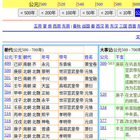
|
|
|
|
|
|
公元
500
520
540
560
580
60
五帝
夏
商
西周
东周
|
春秋
战国
秦
西汉
新
东汉
三国
西晋
文
朝代
(公元500 - 700年)
大事记
(公元500 - 700
公元
干支
朝代
年号
帝号
姓名
公元
干支
499
500
-503
己卯
南朝 齐
永元
东昏侯
萧宝卷
庚辰
在巩县
宣武帝
500
庚辰
北朝 北魏
景明
世宗宣武皇帝
元恪
魏、北
501
辛巳
南朝 齐
中兴
和帝
萧宝融
成巍然
502
壬午
南朝 梁
天监
高祖武皇帝
萧衍
改为石
504
甲申
北朝 北魏
正始
世宗宣武皇帝
元恪
520
庚子
在太室
508
戊子
北朝 北魏
永平
世宗宣武皇帝
元恪
的砖塔。
512
壬辰
北朝 北魏
延昌
世宗宣武皇帝
元恪
534
甲寅
析荥阳
516
中牟县
丙申
北朝 北魏
熙平
孝明帝
元诩
577
518
丁酉
改北豫
戊戌
北朝 北魏
神龟
孝明帝
元诩
581
520
辛丑
因避隋
庚子
南朝 梁
普通
高祖武皇帝
萧衍
县。
520
庚子
北朝 北魏
正光
孝明帝
元诩