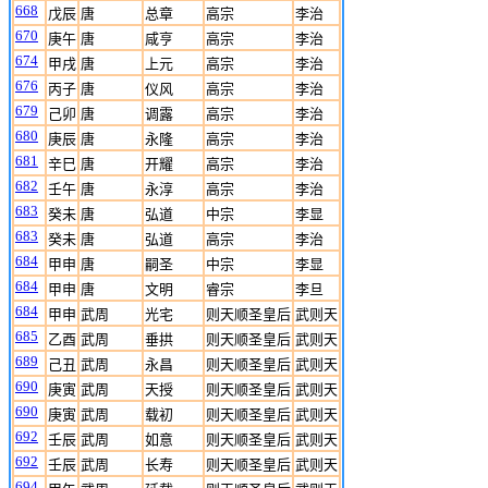
668
戊辰
唐
总章
高宗
李治
670
庚午
唐
咸亨
高宗
李治
674
甲戌
唐
上元
高宗
李治
676
丙子
唐
仪风
高宗
李治
679
己卯
唐
调露
高宗
李治
680
庚辰
唐
永隆
高宗
李治
681
辛巳
唐
开耀
高宗
李治
682
壬午
唐
永淳
高宗
李治
683
癸未
唐
弘道
中宗
李显
683
癸未
唐
弘道
高宗
李治
684
甲申
唐
嗣圣
中宗
李显
684
甲申
唐
文明
睿宗
李旦
684
甲申
武周
光宅
则天顺圣皇后
武则天
685
乙酉
武周
垂拱
则天顺圣皇后
武则天
689
己丑
武周
永昌
则天顺圣皇后
武则天
690
庚寅
武周
天授
则天顺圣皇后
武则天
690
庚寅
武周
载初
则天顺圣皇后
武则天
692
壬辰
武周
如意
则天顺圣皇后
武则天
692
壬辰
武周
长寿
则天顺圣皇后
武则天
694