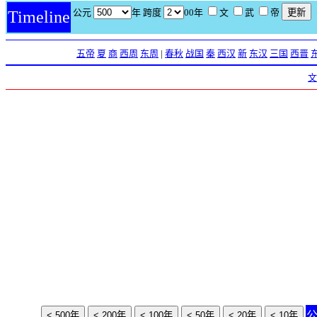
公元
年 跨度
00年
文
武
帝
Timeline
五帝
夏
商
西周
东周
|
春秋
战国
秦
西汉
新
东汉
三国
西晋
文