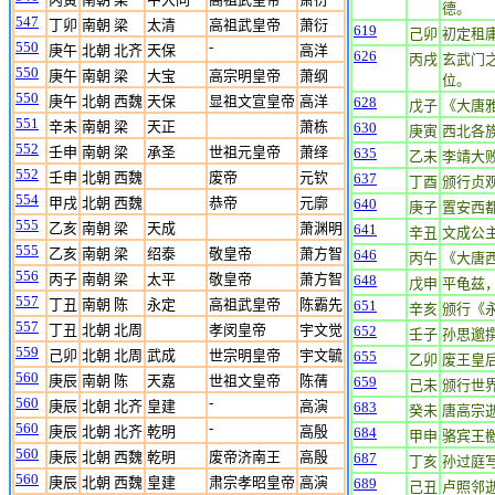
德。
547
丁卯
南朝 梁
太清
高祖武皇帝
萧衍
619
己卯
初定租
550
-
庚午
北朝 北齐
天保
高洋
626
丙戌
玄武门
550
庚午
南朝 梁
大宝
高宗明皇帝
萧纲
位。
550
庚午
北朝 西魏
天保
显祖文宣皇帝
高洋
628
戊子
《大唐
551
辛未
南朝 梁
天正
萧栋
630
庚寅
西北各
552
壬申
南朝 梁
承圣
世祖元皇帝
萧绎
635
乙未
李靖大
552
壬申
北朝 西魏
废帝
元钦
637
丁酉
颁行贞
554
甲戌
北朝 西魏
恭帝
元廓
640
庚子
置安西
555
乙亥
南朝 梁
天成
萧渊明
641
辛丑
文成公
555
乙亥
南朝 梁
绍泰
敬皇帝
萧方智
646
丙午
《大唐
556
丙子
南朝 梁
太平
敬皇帝
萧方智
648
戊申
平龟兹
557
丁丑
南朝 陈
永定
高祖武皇帝
陈霸先
651
辛亥
颁行《
557
丁丑
北朝 北周
孝闵皇帝
宇文觉
652
壬子
孙思邈
559
己卯
北朝 北周
武成
世宗明皇帝
宇文毓
655
乙卯
废王皇
560
庚辰
南朝 陈
天嘉
世祖文皇帝
陈蒨
659
己未
颁行世
560
-
庚辰
北朝 北齐
皇建
高演
683
癸未
唐高宗
560
-
庚辰
北朝 北齐
乾明
高殷
684
甲申
骆宾王
560
庚辰
北朝 西魏
乾明
废帝济南王
高殷
687
丁亥
孙过庭
560
庚辰
北朝 西魏
皇建
肃宗孝昭皇帝
高演
689
己丑
卢照邻