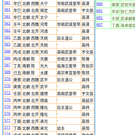
561
辛巳
北朝 西魏
大宁
世祖武成皇帝
高湛
690
庚寅
武则天
561
辛巳
北朝 北周
保定
高祖武皇帝
宇文邕
691
辛卯
狄仁杰
561
-
辛巳
北朝 北齐
太宁
高湛
692
壬辰
武承嗣
562
壬午
北朝 西魏
河青
世祖武成皇帝
高湛
697
丁酉
诛来俊
562
-
壬午
北朝 北齐
河清
高湛
565
乙酉
北朝 西魏
天统
后主温公
高纬
565
-
乙酉
北朝 北齐
天统
高纬
566
丙戌
北朝 北周
天和
高祖武皇帝
宇文邕
566
丙戌
南朝 陈
天康
世祖文皇帝
陈蒨
567
丁亥
南朝 陈
光大
临海王废帝
陈伯宗
569
己丑
南朝 陈
太建
高宗孝宣皇帝
陈顼
570
庚寅
北朝 西魏
武平
后主温公
高纬
570
-
庚寅
北朝 北齐
武平
高纬
572
壬辰
北朝 北周
建德
高祖武皇帝
宇文邕
576
-
丙申
北朝 北齐
德昌
高延宗
576
丙申
北朝 西魏
隆化
后主温公
高纬
576
-
丙申
北朝 北齐
隆化
高纬
577
-
丁酉
北朝 北齐
承光
高恒
577
丁酉
北朝 西魏
承光
幼主
高恒
578