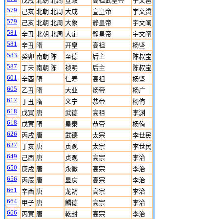
戊戌
北朝 北周
宣政
高祖武皇帝
宇文邕
579
己亥
北朝 北周
大成
宣皇帝
宇文赟
579
己亥
北朝 北周
大象
静皇帝
宇文阐
581
辛丑
北朝 北周
大定
静皇帝
宇文阐
581
辛丑
隋
开皇
高祖
杨坚
583
癸卯
南朝 陈
至德
后主
陈叔宝
587
丁未
南朝 陈
祯明
后主
陈叔宝
601
辛酉
隋
仁寿
高祖
杨坚
605
乙丑
隋
大业
炀帝
杨广
617
丁丑
隋
义宁
恭帝
杨侑
618
戊寅
唐
武德
高祖
李渊
618
戊寅
隋
皇泰
恭帝
杨侑
626
丙戌
唐
武德
太宗
李世民
627
丁亥
唐
贞观
太宗
李世民
649
己酉
唐
贞观
高宗
李治
650
庚戌
唐
永徽
高宗
李治
656
丙辰
唐
显庆
高宗
李治
661
辛酉
唐
龙朔
高宗
李治
664
甲子
唐
麟德
高宗
李治
666
丙寅
唐
乾封
高宗
李治