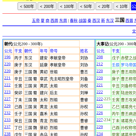
三国
五帝
夏
商
西周
东周
|
春秋
战国
秦
西汉
新
东汉
西晋
文
朝代
(公元200 - 300年)
大事记
(公元200 - 300
公元
干支
朝代
年号
帝号
姓名
公元
干支
196
208
丙子
东汉
建安
孝献皇帝
刘协
戊子
赤壁之
220
212
庚子
东汉
延康
孝献皇帝
刘协
壬辰
罗马帝
220
220
庚子
三国 魏
黄初
世祖
曹丕
庚子
曹丕用
221
220
辛丑
三国 蜀
章武
先主昭烈皇帝
刘备
庚子
曹丕称
222
221
壬寅
三国 吴
黄武
太祖
孙权
辛丑
刘备称
223
222
癸卯
三国 蜀
建兴
后主
刘禅
壬寅
陆逊败
227
222
-225
丁未
三国 魏
太和
烈祖
曹睿
壬寅
曹丕攻
229
225
己酉
三国 吴
黄龙
太祖
孙权
乙巳
诸葛亮
232
226
壬子
三国 吴
嘉禾
太祖
孙权
丙午
曹丕病
233
227
-234
癸丑
三国 魏
青龙
烈祖
曹睿
丁未
诸葛亮
237
229
丁巳
三国 魏
景初
烈祖
曹睿
己酉
孙权称
238
234
戊午
三国 吴
赤乌
太祖
孙权
甲寅
诸葛亮