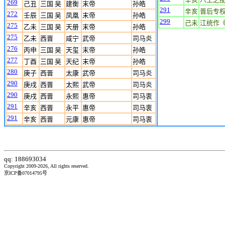
269
己丑
三国 吴
建衡
末帝
孙皓
291
辛亥
晋后专
272
壬辰
三国 吴
凤凰
末帝
孙皓
299
己未
江统作
275
乙未
三国 吴
天册
末帝
孙皓
275
乙未
西晋
咸宁
武帝
司马炎
276
丙申
三国 吴
天玺
末帝
孙皓
277
丁酉
三国 吴
天纪
末帝
孙皓
280
庚子
西晋
太康
武帝
司马炎
290
庚戌
西晋
太熙
武帝
司马炎
290
庚戌
西晋
永熙
惠帝
司马衷
291
辛亥
西晋
永平
惠帝
司马衷
291
辛亥
西晋
元康
惠帝
司马衷
qq: 188693034
Copyright 2009-2026, All rights reserved.
京ICP备07014795号