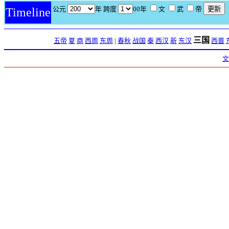
公元
年 跨度
00年
文
武
帝
Timeline
三国
五帝
夏
商
西周
东周
|
春秋
战国
秦
西汉
新
东汉
西晋
文