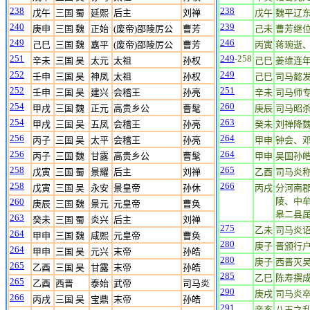
238
238
戊午
三国 蜀
延熙
后主
刘禅
戊午
魏平辽
240
239
庚申
三国 魏
正始
(废帝)邵陵厉公
曹芳
己未
曹芳继
249
246
己巳
三国 魏
嘉平
(废帝)邵陵厉公
曹芳
丙寅
蒋琬逝
251
249
-258
辛未
三国 吴
太元
太祖
孙权
己巳
姜维连
252
249
壬申
三国 吴
神凤
太祖
孙权
己巳
司马懿
252
251
壬申
三国 吴
建兴
会稽王
孙亮
辛未
司马师
254
260
甲戌
三国 魏
正元
高贵乡公
曹髦
庚辰
司马昭
254
263
甲戌
三国 吴
五凤
会稽王
孙亮
癸未
刘禅降
256
264
丙子
三国 吴
太平
会稽王
孙亮
甲申
钟会、
256
264
丙子
三国 魏
甘露
高贵乡公
曹髦
甲申
吴国孙
258
265
戊寅
三国 蜀
景耀
后主
刘禅
乙酉
司马炎
258
266
戊寅
三国 吴
永安
景皇帝
孙休
丙戌
分河南
陵、中
260
庚辰
三国 魏
景元
元皇帝
曹奂
皋二县
263
癸未
三国 蜀
炎兴
后主
刘禅
275
乙未
司马炎
264
甲申
三国 魏
咸熙
元皇帝
曹奂
280
庚子
晋颁行
264
甲申
三国 吴
元兴
末帝
孙皓
280
庚子
西晋灭
265
乙酉
三国 吴
甘露
末帝
孙皓
285
乙巳
陈寿撰
265
乙酉
西晋
泰始
武帝
司马炎
290
庚戌
司马炎
266
丙戌
三国 吴
宝鼎
末帝
孙皓
291
辛亥
八王之