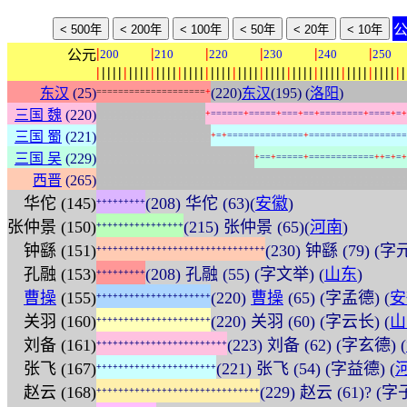
|
|
|
|
|
|
公元
200
210
220
230
240
250
|
|
|
|
|
|
|
|
|
|
|
|
|
|
|
|
|
|
|
|
|
|
|
|
|
|
|
|
|
|
|
|
|
|
|
|
|
|
|
|
|
|
|
|
|
|
|
|
|
|
|
|
|
|
|
|
|
东汉
(25)
(220)
东汉
(195) (
洛阳
)
=
=
=
=
=
=
=
=
=
=
=
=
=
=
=
=
=
=
=
=
+
:
:
:
:
:
:
:
:
:
:
:
:
:
:
:
:
:
:
:
:
三国 魏
(220)
+
=
=
=
=
=
=
+
=
=
=
=
=
+
=
=
=
+
=
=
+
=
=
=
=
=
=
=
=
+
=
=
=
=
+
=
+
:
:
:
:
:
:
:
:
:
:
:
:
:
:
:
:
:
:
:
:
:
三国 蜀
(221)
+
=
+
=
=
=
=
=
=
=
=
=
=
=
=
=
=
+
=
=
=
=
=
=
=
=
=
=
=
=
=
=
=
=
=
=
:
:
:
:
:
:
:
:
:
:
:
:
:
:
:
:
:
:
:
:
:
:
:
:
:
:
:
:
:
三国 吴
(229)
+
=
=
+
=
=
=
=
=
+
=
=
=
=
=
=
=
=
=
=
=
=
+
+
=
+
=
+
:
:
:
:
:
:
:
:
:
:
:
:
:
:
:
:
:
:
:
:
:
:
:
:
:
:
:
:
:
:
:
:
:
:
:
:
:
:
:
:
:
:
:
:
:
:
:
:
:
:
:
:
:
:
:
:
:
西晋
(265)
华佗 (145)
(208) 华佗 (63)(
安徽
)
+
+
+
+
+
+
+
+
+
张仲景 (150)
(215) 张仲景 (65)(
河南
)
+
+
+
+
+
+
+
+
+
+
+
+
+
+
+
+
钟繇 (151)
(230) 钟繇 (79) (字
+
+
+
+
+
+
+
+
+
+
+
+
+
+
+
+
+
+
+
+
+
+
+
+
+
+
+
+
+
+
+
孔融 (153)
(208) 孔融 (55) (字文举) (
山东
)
+
+
+
+
+
+
+
+
+
曹操
(155)
(220)
曹操
(65) (字孟德) (
安
+
+
+
+
+
+
+
+
+
+
+
+
+
+
+
+
+
+
+
+
+
关羽 (160)
(220) 关羽 (60) (字云长) (
山
+
+
+
+
+
+
+
+
+
+
+
+
+
+
+
+
+
+
+
+
+
刘备 (161)
(223) 刘备 (62) (字玄德) (
+
+
+
+
+
+
+
+
+
+
+
+
+
+
+
+
+
+
+
+
+
+
+
+
张飞 (167)
(221) 张飞 (54) (字益德) (
+
+
+
+
+
+
+
+
+
+
+
+
+
+
+
+
+
+
+
+
+
+
赵云 (168)
(229) 赵云 (61)? (字
+
+
+
+
+
+
+
+
+
+
+
+
+
+
+
+
+
+
+
+
+
+
+
+
+
+
+
+
+
+