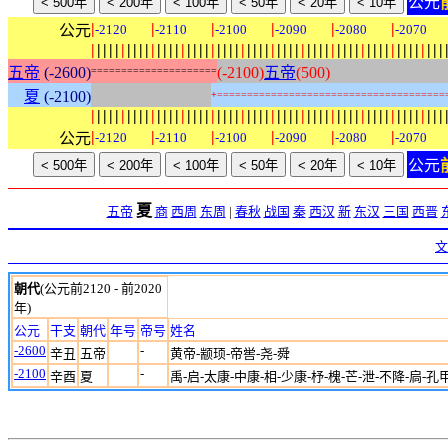
公元
|
|
|
|
|
|
公元
-2120
-2110
-2100
-2090
-2080
-2070
|
|
|
|
|
|
|
|
|
|
|
|
|
|
|
|
|
|
|
|
|
|
|
|
|
|
|
|
|
|
|
|
|
|
|
|
|
|
|
|
|
|
|
|
|
|
|
|
|
|
|
|
|
|
|
|
|
|
|
五帝
(-2600)
(-2100)
五帝
(500)
=
=
=
=
=
=
=
=
=
=
=
=
=
=
=
=
=
=
=
=
=
:
:
:
:
:
:
:
:
:
:
:
:
:
:
:
:
:
:
:
:
夏
(-2100)
+
=
=
=
=
=
=
=
=
=
=
=
=
=
=
=
=
=
=
=
=
=
=
=
=
=
=
=
=
=
=
=
=
=
=
=
=
=
=
|
|
|
|
|
|
|
|
|
|
|
|
|
|
|
|
|
|
|
|
|
|
|
|
|
|
|
|
|
|
|
|
|
|
|
|
|
|
|
|
|
|
|
|
|
|
|
|
|
|
|
|
|
|
|
|
|
|
|
|
|
|
|
|
|
公元
-2120
-2110
-2100
-2090
-2080
-2070
公元
夏
五帝
商
西周
东周
|
春秋
战国
秦
西汉
新
东汉
三国
西晋
文
朝代
(公元前2120 - 前2020
年)
公元
干支
朝代
年号
帝号
姓名
-2600
-
辛丑
五帝
黄帝-颛顼-帝喾-尧-舜
-2100
-
辛酉
夏
禹-启-太康-中康-相-少康-杼-槐-芒-泄-不降-扃-孔甲