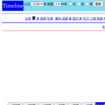
公元
年 跨度
00年
文
武
帝
Timeline
夏
五帝
商
西周
东周
|
春秋
战国
秦
西汉
新
东汉
三国
西晋
文