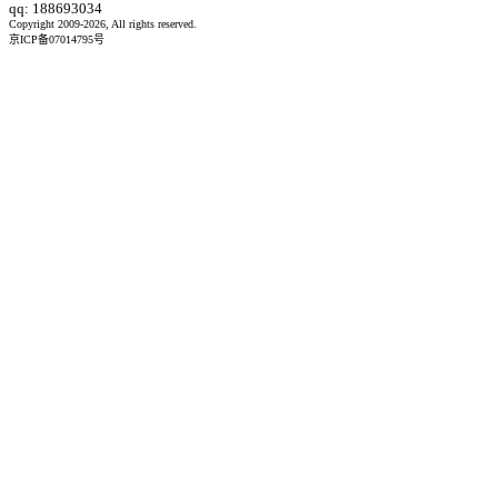
qq: 188693034
Copyright 2009-2026, All rights reserved.
京ICP备07014795号