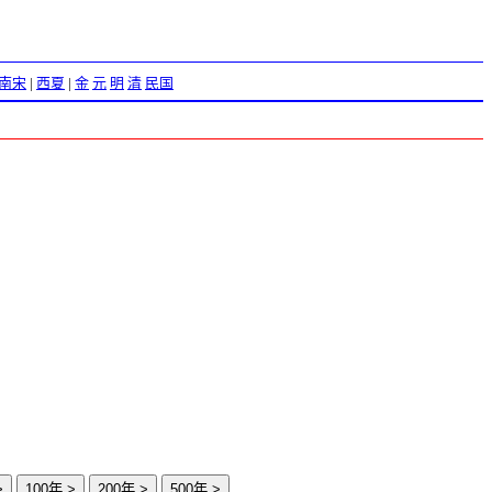
南宋
|
西夏
|
金
元
明
清
民国