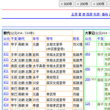
五帝
夏
商
西周
东周
|
春秋
朝代
(公元434 - 534年)
大事记
(公元434 -
公元
干支
朝代
年号
帝号
姓名
公元
干支
424
447
甲子
南朝 宋
元嘉
太祖文皇帝
刘义隆
丁亥
撤
(中宗景皇帝)
（
432
484
壬申
北朝 北魏
延和
世祖太武皇帝
拓跋焘
甲子
在
书
435
乙亥
北朝 北魏
太延
世祖太武皇帝
拓跋焘
在
440
庚辰
北朝 北魏
太平真君
世祖太武皇帝
拓跋焘
496
丙子
为
451
辛卯
北朝 北魏
正平
世祖太武皇帝
拓跋焘
室
452
壬辰
北朝 北魏
永平
南安隐王
拓跋余
500
-503
庚辰
在
452
壬辰
北朝 北魏
兴安
高宗文成皇帝
拓跋濬
宣
453
癸巳
南朝 宋
太初
刘劭
魏
453
成
癸巳
南朝 宋
元嘉
孝武帝
刘骏
改
454
甲午
北朝 北魏
兴光
高宗文成皇帝
拓跋濬
520
庚子
在
454
甲午
南朝 宋
孝建
世祖孝武皇帝
刘骏
的