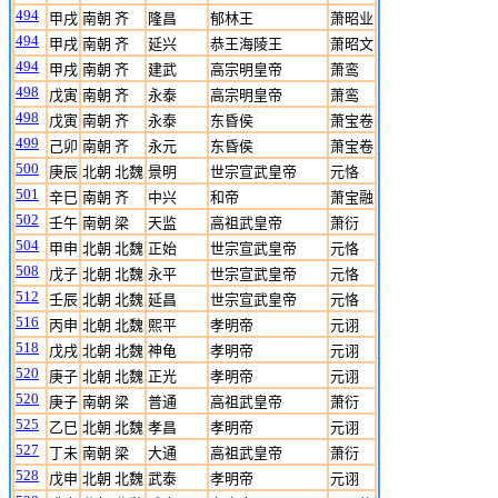
494
甲戌
南朝 齐
隆昌
郁林王
萧昭业
494
甲戌
南朝 齐
延兴
恭王海陵王
萧昭文
494
甲戌
南朝 齐
建武
高宗明皇帝
萧鸾
498
戊寅
南朝 齐
永泰
高宗明皇帝
萧鸾
498
戊寅
南朝 齐
永泰
东昏侯
萧宝卷
499
己卯
南朝 齐
永元
东昏侯
萧宝卷
500
庚辰
北朝 北魏
景明
世宗宣武皇帝
元恪
501
辛巳
南朝 齐
中兴
和帝
萧宝融
502
壬午
南朝 梁
天监
高祖武皇帝
萧衍
504
甲申
北朝 北魏
正始
世宗宣武皇帝
元恪
508
戊子
北朝 北魏
永平
世宗宣武皇帝
元恪
512
壬辰
北朝 北魏
延昌
世宗宣武皇帝
元恪
516
丙申
北朝 北魏
熙平
孝明帝
元诩
518
戊戌
北朝 北魏
神龟
孝明帝
元诩
520
庚子
北朝 北魏
正光
孝明帝
元诩
520
庚子
南朝 梁
普通
高祖武皇帝
萧衍
525
乙巳
北朝 北魏
孝昌
孝明帝
元诩
527
丁未
南朝 梁
大通
高祖武皇帝
萧衍
528
戊申
北朝 北魏
武泰
孝明帝
元诩