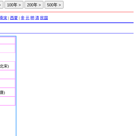
南宋
|
西夏
|
金
元
明
清
民国
北宋)
唐)