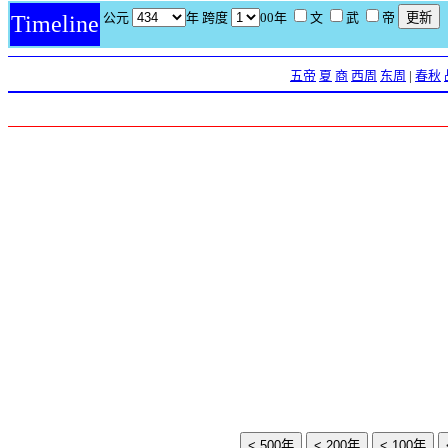
公元
年 跨度
00年
文
武
帝
Timeline
五帝
夏
商
西周
东周
|
春秋