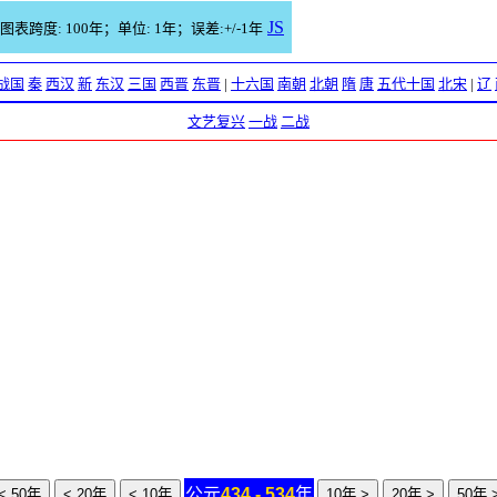
JS
图表跨度: 100年；单位: 1年；误差:+/-1年
战国
秦
西汉
新
东汉
三国
西晋
东晋
|
十六国
南朝
北朝
隋
唐
五代十国
北宋
|
辽
文艺复兴
一战
二战
公元
434 - 534
年