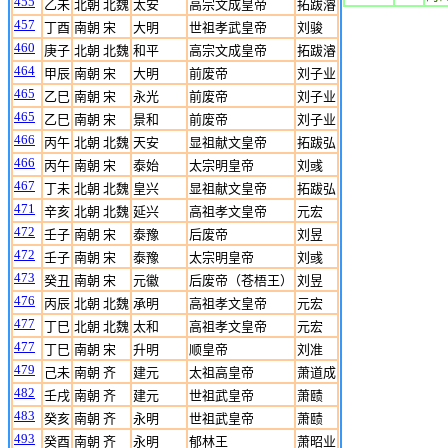
455
乙未
北朝 北魏
太安
高宗文成皇帝
拓跋濬
457
丁酉
南朝 宋
大明
世祖孝武皇帝
刘骏
460
庚子
北朝 北魏
和平
高宗文成皇帝
拓跋濬
464
甲辰
南朝 宋
大明
前废帝
刘子业
465
乙巳
南朝 宋
永光
前废帝
刘子业
465
乙巳
南朝 宋
景和
前废帝
刘子业
466
丙午
北朝 北魏
天安
显祖献文皇帝
拓跋弘
466
丙午
南朝 宋
泰始
太宗明皇帝
刘彧
467
丁未
北朝 北魏
皇兴
显祖献文皇帝
拓跋弘
471
辛亥
北朝 北魏
延兴
高祖孝文皇帝
元宏
472
壬子
南朝 宋
泰豫
后废帝
刘昱
472
壬子
南朝 宋
泰豫
太宗明皇帝
刘彧
473
癸丑
南朝 宋
元徽
后废帝（苍梧王）
刘昱
476
丙辰
北朝 北魏
承明
高祖孝文皇帝
元宏
477
丁巳
北朝 北魏
太和
高祖孝文皇帝
元宏
477
丁巳
南朝 宋
升明
顺皇帝
刘准
479
己未
南朝 齐
建元
太祖高皇帝
萧道成
482
壬戌
南朝 齐
建元
世祖武皇帝
萧赜
483
癸亥
南朝 齐
永明
世祖武皇帝
萧赜
493
癸酉
南朝 齐
永明
郁林王
萧昭业