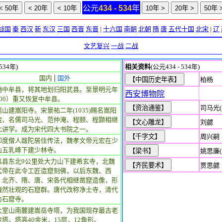
公元
434 - 534
年
战国
秦
西汉
新
东汉
三国
西晋
东晋
|
十六国
南朝
北朝
隋
唐
五代十国
北宋
|
辽
文艺复兴
一战
二战
 534年)
相关资料
(公元434 - 534年)
|
国内
国外
柏杨
销中牟县，将其地划归阳武县。至景明元年
西安博物院
500）重又恢复中牟县。
司马光(
嵩山建嵩阳寺。宋景祐二年(1035)赐名嵩阳
院，名儒司马光、范仲淹、程颐、程颢相继
刘勰
此讲学。成为宋代四大书院之一。
周兴嗣
印度僧人跋陀居住传法，魏孝文帝元宏在少
山五乳峰下建少林寺。
姚思廉(
巩县东北9公里处大力山下建希玄寺，北魏
贾思勰
武帝在此令工匠造窟刻佛，以后东魏、西
、北齐、隋、唐、宋各代相继凿窟造像，形
巍然壮观的石窟群。唐代改称净土寺，清代
为石窟寺。
太室山南麓建嵩岳寺塔，为我国现存最古老
砖塔。塔高40余米，15层，12角形。