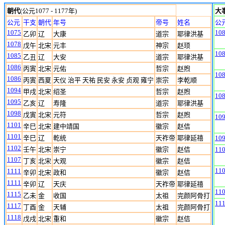
朝代
(公元1077 - 1177年)
大
公元
干支
朝代
年号
帝号
姓名
公
1075
10
乙卯
辽
大康
道宗
耶律洪基
1078
戊午
北宋
元丰
神宗
赵顼
10
1085
乙丑
辽
大安
道宗
耶律洪基
1086
丙寅
北宋
元佑
哲宗
赵煦
10
1086
丙寅
西夏
天仪 治平 天祐 民安 永安 贞观 雍宁
崇宗
李乾顺
1094
甲戌
北宋
绍圣
哲宗
赵煦
10
1095
乙亥
辽
寿隆
道宗
耶律洪基
1098
戊寅
北宋
元符
哲宗
赵煦
10
1101
辛巳
北宋
建中靖国
徽宗
赵佶
1101
辛巳
辽
乾统
天祚帝
耶律延禧
10
1102
壬午
北宋
崇宁
徽宗
赵佶
11
1107
丁亥
北宋
大观
徽宗
赵佶
11
1111
辛卯
北宋
政和
徽宗
赵佶
1111
辛卯
辽
天庆
天祚帝
耶律延禧
11
1115
乙未
金
收国
太祖
完颜阿骨打
11
1117
丁酉
金
天辅
太祖
完颜阿骨打
1118
戊戌
北宋
重和
徽宗
赵佶