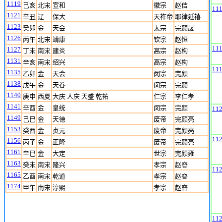
1119
己亥
北宋
宣和
徽宗
赵佶
11
1121
辛丑
辽
保大
天祚帝
耶律延禧
1123
癸卯
金
天会
太宗
完颜晟
1126
丙午
北宋
靖康
钦宗
赵恒
11
1127
丁未
南宋
建炎
高宗
赵构
1131
辛亥
南宋
绍兴
高宗
赵构
11
1135
乙卯
金
天会
闵宗
完颜
1138
戊午
金
天眷
闵宗
完颜
1140
庚申
西夏
大庆 人庆 天盛 乾祐
仁宗
李仁孝
1141
辛酉
金
皇统
闵宗
完颜
11
1149
己巳
金
天徳
废帝
完颜亮
1153
癸酉
金
贞元
废帝
完颜亮
11
1156
丙子
金
正隆
废帝
完颜亮
1161
辛巳
金
大定
世宗
完颜雍
1163
癸未
南宋
隆兴
孝宗
赵昚
11
1165
乙酉
南宋
乾道
孝宗
赵昚
1174
甲午
南宋
淳熙
孝宗
赵昚
11