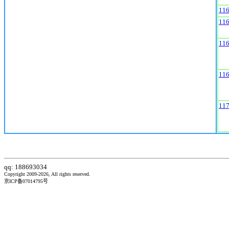
11
11
11
11
11
qq: 188693034
Copyright 2009-2026, All rights reserved.
京ICP备07014795号