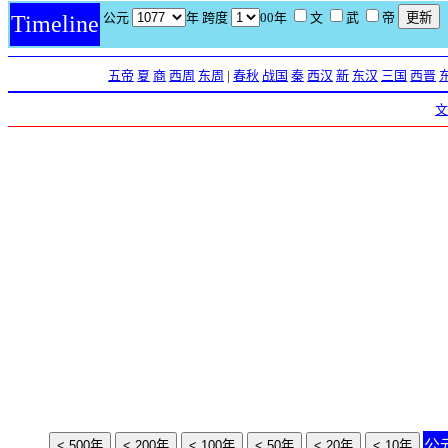
公元
年 跨度
00年
文
武
帝
Timeline
五帝
夏
商
西周
东周
|
春秋
战国
秦
西汉
新
东汉
三国
西晋
文
公