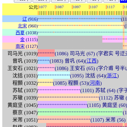
|
|
|
|
|
|
公元
1077
1087
1097
1107
1117
1
|
|
|
|
|
|
|
|
|
|
|
|
|
|
|
|
|
|
|
|
|
|
|
|
|
|
|
|
|
|
|
|
|
|
|
|
|
|
|
|
|
|
|
|
|
|
|
|
|
|
|
|
辽
(916)
(11
=
=
=
=
=
=
=
=
+
=
=
=
=
=
=
=
=
=
+
=
=
=
=
=
+
=
=
=
=
=
=
=
=
=
+
=
=
=
=
=
=
=
=
=
+
=
=
=
=
北宋
(960)
(
=
+
=
=
=
=
=
=
=
+
=
=
=
=
=
=
=
+
=
=
=
+
=
=
+
+
=
=
=
=
+
=
=
=
+
=
=
=
=
=
=
+
+
=
=
=
=
=
=
+
=
西夏
(1038)
=
=
=
=
=
=
=
=
=
+
=
=
=
=
=
=
=
=
=
=
=
=
=
=
=
=
=
=
=
=
=
=
=
=
=
=
=
=
=
=
=
=
=
=
=
=
=
=
=
=
=
=
:
:
:
:
:
:
:
:
:
:
:
:
:
:
:
:
:
:
:
:
:
:
:
:
:
:
:
:
:
:
:
:
:
:
:
:
:
:
金
(1115)
+
=
+
=
=
=
=
=
+
=
=
=
=
=
:
:
:
:
:
:
:
:
:
:
:
:
:
:
:
:
:
:
:
:
:
:
:
:
:
:
:
:
:
:
:
:
:
:
:
:
:
:
:
:
:
:
:
:
:
:
:
:
:
:
南宋
(1127)
+
=
司马光 (1019)
(1086) 司马光 (67) (字君实 号
+
+
+
+
+
+
+
+
+
+
曾巩 (1019)
(1083) 曾巩 (64)(
江西
)
+
+
+
+
+
+
+
王安石 (1021)
(1086) 王安石 (65) (字介甫 号
+
+
+
+
+
+
+
+
+
+
沈括 (1031)
(1095) 沈括 (64)(
浙江
)
+
+
+
+
+
+
+
+
+
+
+
+
+
+
+
+
+
+
+
程顥 (1032)
(1085) 程顥 (53)(
河南
)
+
+
+
+
+
+
+
+
+
苏轼 (1037)
(1101) 苏轼 (64)
+
+
+
+
+
+
+
+
+
+
+
+
+
+
+
+
+
+
+
+
+
+
+
+
+
苏辙 (1039)
(1112) 苏辙 
+
+
+
+
+
+
+
+
+
+
+
+
+
+
+
+
+
+
+
+
+
+
+
+
+
+
+
+
+
+
+
+
+
+
+
+
黄庭坚 (1045)
(1105) 黄庭坚 (60
+
+
+
+
+
+
+
+
+
+
+
+
+
+
+
+
+
+
+
+
+
+
+
+
+
+
+
+
+
蔡京 (1047)
(
+
+
+
+
+
+
+
+
+
+
+
+
+
+
+
+
+
+
+
+
+
+
+
+
+
+
+
+
+
+
+
+
+
+
+
+
+
+
+
+
+
+
+
+
+
+
+
+
+
+
米芾 (1051)
(1107) 米芾 (56
+
+
+
+
+
+
+
+
+
+
+
+
+
+
+
+
+
+
+
+
+
+
+
+
+
+
+
+
+
+
+
:
:
:
:
:
+
+
+
+
+
+
+
+
+
+
+
+
+
+
+
+
+
+
+
+
+
+
+
+
+
+
+
+
+
+
+
+
+
+
+
+
+
+
+
+
+
+
+
+
+
+
+