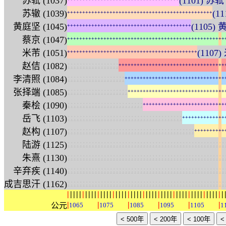
苏轼 (1037)
(1101) 苏
苏辙 (1039)
(1
+
+
+
+
+
+
+
+
+
+
+
+
+
+
+
+
+
+
+
+
+
+
+
+
+
+
+
+
+
+
+
+
+
+
+
+
+
+
+
+
+
+
+
+
+
+
+
+
黄庭坚 (1045)
(1105) 
+
+
+
+
+
+
+
+
+
+
+
+
+
+
+
+
+
+
+
+
+
+
+
+
+
+
+
+
+
+
+
+
+
+
+
+
+
+
+
+
+
蔡京 (1047)
+
+
+
+
+
+
+
+
+
+
+
+
+
+
+
+
+
+
+
+
+
+
+
+
+
+
+
+
+
+
+
+
+
+
+
+
+
+
+
+
+
+
+
+
+
+
+
+
+
+
+
+
米芾 (1051)
(1107
+
+
+
+
+
+
+
+
+
+
+
+
+
+
+
+
+
+
+
+
+
+
+
+
+
+
+
+
+
+
+
+
+
+
+
+
+
+
+
+
+
+
+
:
:
:
:
:
:
:
:
:
:
:
:
:
:
:
:
:
赵佶 (1082)
+
+
+
+
+
+
+
+
+
+
+
+
+
+
+
+
+
+
+
+
+
+
+
+
+
+
+
+
+
+
+
+
+
+
+
:
:
:
:
:
:
:
:
:
:
:
:
:
:
:
:
:
:
:
李清照 (1084)
+
+
+
+
+
+
+
+
+
+
+
+
+
+
+
+
+
+
+
+
+
+
+
+
+
+
+
+
+
+
+
+
+
:
:
:
:
:
:
:
:
:
:
:
:
:
:
:
:
:
:
:
:
张择端 (1085)
+
+
+
+
+
+
+
+
+
+
+
+
+
+
+
+
+
+
+
+
+
+
+
+
+
+
+
+
+
+
+
+
:
:
:
:
:
:
:
:
:
:
:
:
:
:
:
:
:
:
:
:
:
:
:
:
:
秦桧 (1090)
+
+
+
+
+
+
+
+
+
+
+
+
+
+
+
+
+
+
+
+
+
+
+
+
+
+
+
:
:
:
:
:
:
:
:
:
:
:
:
:
:
:
:
:
:
:
:
:
:
:
:
:
:
:
:
:
:
:
:
:
:
:
:
:
:
岳飞 (1103)
+
+
+
+
+
+
+
+
+
+
+
+
+
+
:
:
:
:
:
:
:
:
:
:
:
:
:
:
:
:
:
:
:
:
:
:
:
:
:
:
:
:
:
:
:
:
:
:
:
:
:
:
:
:
:
:
赵构 (1107)
+
+
+
+
+
+
+
+
+
+
:
:
:
:
:
:
:
:
:
:
:
:
:
:
:
:
:
:
:
:
:
:
:
:
:
:
:
:
:
:
:
:
:
:
:
:
:
:
:
:
:
:
:
:
:
:
:
:
:
:
:
:
陆游 (1125)
:
:
:
:
:
:
:
:
:
:
:
:
:
:
:
:
:
:
:
:
:
:
:
:
:
:
:
:
:
:
:
:
:
:
:
:
:
:
:
:
:
:
:
:
:
:
:
:
:
:
:
:
朱熹 (1130)
:
:
:
:
:
:
:
:
:
:
:
:
:
:
:
:
:
:
:
:
:
:
:
:
:
:
:
:
:
:
:
:
:
:
:
:
:
:
:
:
:
:
:
:
:
:
:
:
:
:
:
:
辛弃疾 (1140)
:
:
:
:
:
:
:
:
:
:
:
:
:
:
:
:
:
:
:
:
:
:
:
:
:
:
:
:
:
:
:
:
:
:
:
:
:
:
:
:
:
:
:
:
:
:
:
:
:
:
:
:
成吉思汗 (1162)
|
|
|
|
|
|
|
|
|
|
|
|
|
|
|
|
|
|
|
|
|
|
|
|
|
|
|
|
|
|
|
|
|
|
|
|
|
|
|
|
|
|
|
|
|
|
|
|
|
|
|
|
|
|
|
|
|
|
公元
1065
1075
1085
1095
1105
1