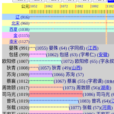
|
|
|
|
|
|
公元
1052
1062
1072
1082
1092
1102
|
|
|
|
|
|
|
|
|
|
|
|
|
|
|
|
|
|
|
|
|
|
|
|
|
|
|
|
|
|
|
|
|
|
|
|
|
|
|
|
|
|
|
|
|
|
|
|
|
|
|
|
|
|
|
辽
(916)
=
=
=
+
=
=
=
=
=
=
=
=
=
+
=
=
=
=
=
=
=
=
=
+
=
=
=
=
=
=
=
=
=
+
=
=
=
=
=
=
=
=
=
+
=
=
=
=
=
+
=
=
=
=
=
北宋
(960)
=
=
+
=
+
=
=
=
=
=
=
=
+
=
=
=
+
=
=
=
=
=
=
=
=
=
+
=
=
=
=
=
=
=
+
=
=
=
=
=
=
=
+
=
=
=
+
=
=
+
+
=
=
=
=
西夏
(1038)
=
=
=
=
=
=
=
=
=
=
=
=
=
=
=
+
=
=
=
=
=
=
=
=
=
=
=
=
=
=
=
=
=
=
+
=
=
=
=
=
=
=
=
=
=
=
=
=
=
=
=
=
=
=
=
:
:
:
:
:
:
:
:
:
:
:
:
:
:
:
:
:
:
:
:
:
:
:
:
:
:
:
:
:
:
:
:
:
:
:
:
:
:
:
:
:
:
:
:
:
:
:
:
:
:
:
:
:
:
:
金
(1115)
:
:
:
:
:
:
:
:
:
:
:
:
:
:
:
:
:
:
:
:
:
:
:
:
:
:
:
:
:
:
:
:
:
:
:
:
:
:
:
:
:
:
:
:
:
:
:
:
:
:
:
:
:
:
:
南宋
(1127)
晏殊 (991)
(1055) 晏殊 (64) (字同叔) (
江西
)
+
+
+
+
包拯 (999)
(1062) 包拯 (63) (字希仁) (
安徽
)
+
+
+
+
+
+
+
+
+
+
+
欧阳修 (1007)
(1072) 欧阳修 (65) (字永
+
+
+
+
+
+
+
+
+
+
+
+
+
+
+
+
+
+
+
+
+
狄青 (1008)
(1057) 狄青 (49)(
山西
)
+
+
+
+
+
+
苏洵 (1009)
(1066) 苏洵 (57)
+
+
+
+
+
+
+
+
+
+
+
+
+
+
+
蔡襄 (1012)
(1067) 蔡襄 (55) (字君谟) (
+
+
+
+
+
+
+
+
+
+
+
+
+
+
+
+
双鱼
周敦颐 (1017)
(1073) 周敦颐 (56)(
湖南
)
+
+
+
+
+
+
+
+
+
+
+
+
+
+
+
+
+
+
+
+
+
+
司马光 (1019)
(1086) 司马光
+
+
+
+
+
+
+
+
+
+
+
+
+
+
+
+
+
+
+
+
+
+
+
+
+
+
+
+
+
+
+
+
+
+
+
曾巩 (1019)
(1083) 曾巩 (64)(
+
+
+
+
+
+
+
+
+
+
+
+
+
+
+
+
+
+
+
+
+
+
+
+
+
+
+
+
+
+
+
+
张载 (1020)
(1077) 张载 (57)(
河南
)
+
+
+
+
+
+
+
+
+
+
+
+
+
+
+
+
+
+
+
+
+
+
+
+
+
+
+
+
+
+
+
+
+
+
+
+
+
+
+
+
+
+
+
+
+
+
+
+
+
+
+
+
+
+
+
+
+
+
+
+
+