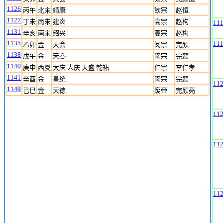
1126
丙午
北宋
靖康
钦宗
赵恒
1127
丁未
南宋
建炎
高宗
赵构
11
1131
辛亥
南宋
绍兴
高宗
赵构
1135
11
乙卯
金
天会
闵宗
完颜
1138
戊午
金
天眷
闵宗
完颜
1140
庚申
西夏
大庆 人庆 天盛 乾祐
仁宗
李仁孝
1141
辛酉
金
皇统
闵宗
完颜
11
1149
己巳
金
天徳
废帝
完颜亮
11
11
11