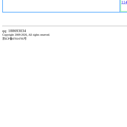
11
qq: 188693034
Copyright 2009-2026, All rights reserved.
京ICP备07014795号