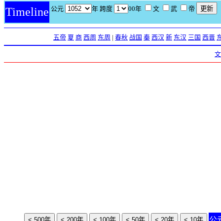
公元
年 跨度
00年
文
武
帝
Timeline
五帝
夏
商
西周
东周
|
春秋
战国
秦
西汉
新
东汉
三国
西晋
文
公