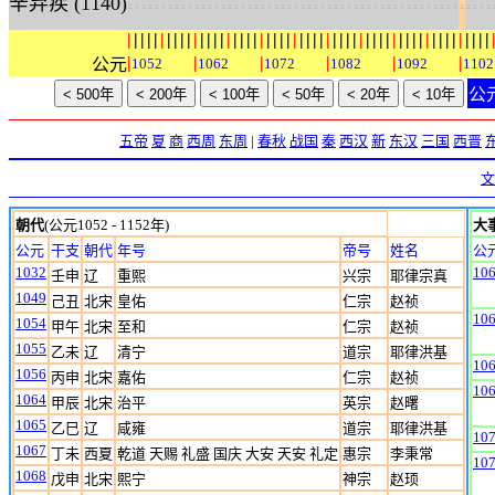
:
:
:
:
:
:
:
:
:
:
:
:
:
:
:
:
:
:
:
:
:
:
:
:
:
:
:
:
:
:
:
:
:
:
:
:
:
:
:
:
:
:
:
:
:
:
:
:
:
:
:
:
:
:
:
辛弃疾 (1140)
|
|
|
|
|
|
|
|
|
|
|
|
|
|
|
|
|
|
|
|
|
|
|
|
|
|
|
|
|
|
|
|
|
|
|
|
|
|
|
|
|
|
|
|
|
|
|
|
|
|
|
|
|
|
|
|
|
|
|
|
|
公元
1052
1062
1072
1082
1092
1102
公
五帝
夏
商
西周
东周
|
春秋
战国
秦
西汉
新
东汉
三国
西晋
文
朝代
(公元1052 - 1152年)
大
公元
干支
朝代
年号
帝号
姓名
公
1032
10
壬申
辽
重熙
兴宗
耶律宗真
1049
己丑
北宋
皇佑
仁宗
赵祯
10
1054
甲午
北宋
至和
仁宗
赵祯
1055
乙未
辽
清宁
道宗
耶律洪基
10
1056
丙申
北宋
嘉佑
仁宗
赵祯
10
1064
甲辰
北宋
治平
英宗
赵曙
1065
乙巳
辽
咸雍
道宗
耶律洪基
10
1067
丁未
西夏
乾道 天赐 礼盛 国庆 大安 天安 礼定
惠宗
李秉常
10
1068
戊申
北宋
熙宁
神宗
赵顼