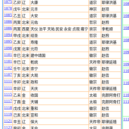
1075
乙卯
辽
大康
道宗
耶律洪基
10
1078
戊午
北宋
元丰
神宗
赵顼
1085
乙丑
辽
大安
道宗
耶律洪基
10
1086
丙寅
北宋
元佑
哲宗
赵煦
10
1086
丙寅
西夏
天仪 治平 天祐 民安 永安 贞观 雍宁
崇宗
李乾顺
1094
甲戌
北宋
绍圣
哲宗
赵煦
10
1095
乙亥
辽
寿隆
道宗
耶律洪基
1098
戊寅
北宋
元符
哲宗
赵煦
10
1101
辛巳
北宋
建中靖国
徽宗
赵佶
1101
辛巳
辽
乾统
天祚帝
耶律延禧
10
1102
壬午
北宋
崇宁
徽宗
赵佶
11
1107
丁亥
北宋
大观
徽宗
赵佶
1111
辛卯
北宋
政和
徽宗
赵佶
11
1111
辛卯
辽
天庆
天祚帝
耶律延禧
1115
11
乙未
金
收国
太祖
完颜阿骨打
1117
11
丁酉
金
天辅
太祖
完颜阿骨打
1118
戊戌
北宋
重和
徽宗
赵佶
1119
己亥
北宋
宣和
徽宗
赵佶
11
1121
辛丑
辽
保大
天祚帝
耶律延禧
1123
癸卯
金
天会
太宗
完颜晟