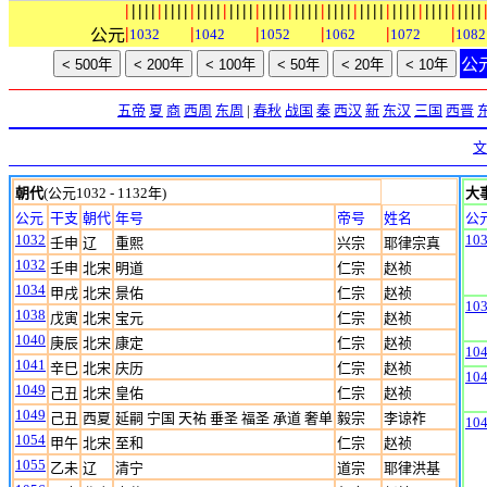
|
|
|
|
|
|
|
|
|
|
|
|
|
|
|
|
|
|
|
|
|
|
|
|
|
|
|
|
|
|
|
|
|
|
|
|
|
|
|
|
|
|
|
|
|
|
|
|
|
|
|
|
|
|
|
|
|
|
|
|
|
公元
1032
1042
1052
1062
1072
1082
公
五帝
夏
商
西周
东周
|
春秋
战国
秦
西汉
新
东汉
三国
西晋
文
朝代
(公元1032 - 1132年)
大
公元
干支
朝代
年号
帝号
姓名
公
1032
10
壬申
辽
重熙
兴宗
耶律宗真
1032
壬申
北宋
明道
仁宗
赵祯
1034
甲戌
北宋
景佑
仁宗
赵祯
10
1038
戊寅
北宋
宝元
仁宗
赵祯
1040
庚辰
北宋
康定
仁宗
赵祯
10
1041
辛巳
北宋
庆历
仁宗
赵祯
10
1049
己丑
北宋
皇佑
仁宗
赵祯
1049
己丑
西夏
延嗣 宁国 天祐 垂圣 福圣 承道 奢单
毅宗
李谅祚
10
1054
甲午
北宋
至和
仁宗
赵祯
1055
乙未
辽
清宁
道宗
耶律洪基