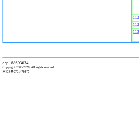
11
11
11
qq: 188693034
Copyright 2009-2026, All rights reserved.
京ICP备07014795号