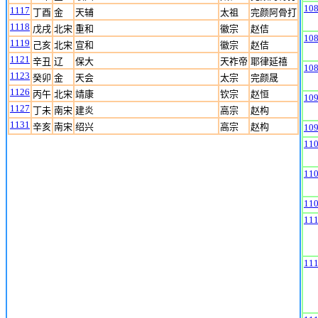
10
1117
丁酉
金
天辅
太祖
完颜阿骨打
1118
戊戌
北宋
重和
徽宗
赵佶
10
1119
己亥
北宋
宣和
徽宗
赵佶
1121
辛丑
辽
保大
天祚帝
耶律延禧
10
1123
癸卯
金
天会
太宗
完颜晟
1126
丙午
北宋
靖康
钦宗
赵恒
10
1127
丁未
南宋
建炎
高宗
赵构
1131
辛亥
南宋
绍兴
高宗
赵构
10
11
11
11
11
11