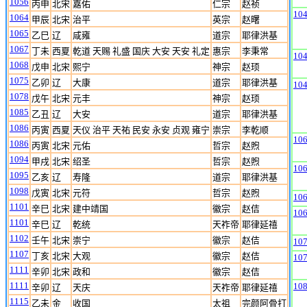
1056
丙申
北宋
嘉佑
仁宗
赵祯
10
1064
甲辰
北宋
治平
英宗
赵曙
1065
乙巳
辽
咸雍
道宗
耶律洪基
1067
丁未
西夏
乾道 天赐 礼盛 国庆 大安 天安 礼定
惠宗
李秉常
10
1068
戊申
北宋
熙宁
神宗
赵顼
1075
乙卯
辽
大康
道宗
耶律洪基
10
1078
戊午
北宋
元丰
神宗
赵顼
1085
乙丑
辽
大安
道宗
耶律洪基
1086
丙寅
西夏
天仪 治平 天祐 民安 永安 贞观 雍宁
崇宗
李乾顺
10
1086
丙寅
北宋
元佑
哲宗
赵煦
1094
甲戌
北宋
绍圣
哲宗
赵煦
10
1095
乙亥
辽
寿隆
道宗
耶律洪基
1098
戊寅
北宋
元符
哲宗
赵煦
10
1101
辛巳
北宋
建中靖国
徽宗
赵佶
10
1101
辛巳
辽
乾统
天祚帝
耶律延禧
1102
壬午
北宋
崇宁
徽宗
赵佶
10
1107
丁亥
北宋
大观
徽宗
赵佶
10
1111
辛卯
北宋
政和
徽宗
赵佶
1111
10
辛卯
辽
天庆
天祚帝
耶律延禧
1115
乙未
金
收国
太祖
完颜阿骨打