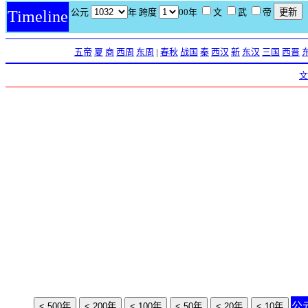
公元
年 跨度
00年
文
武
帝
Timeline
五帝
夏
商
西周
东周
|
春秋
战国
秦
西汉
新
东汉
三国
西晋
文
公