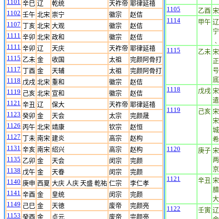
1101
辛巳
辽
乾统
天祚帝
耶律延禧
1105
乙酉
宋
1102
壬午
北宋
崇宁
徽宗
赵佶
1114
甲午
辽
1107
丁亥
北宋
大观
徽宗
赵佶
宁
1111
辛卯
北宋
政和
徽宗
赵佶
﹑
1111
辛卯
辽
天庆
天祚帝
耶律延禧
1115
乙未
宋
1115
乙未
金
收国
太祖
完颜阿骨打
正
1117
号
丁酉
金
天辅
太祖
完颜阿骨打
底
1118
戊戌
北宋
重和
徽宗
赵佶
1118
戊戌
宋
1119
己亥
北宋
宣和
徽宗
赵佶
遣
1121
辛丑
辽
保大
天祚帝
耶律延禧
1119
己亥
宋
1123
癸卯
金
天会
太宗
完颜晟
宋
1126
丙午
北宋
靖康
钦宗
赵恒
城
1127
丁未
南宋
建炎
高宗
赵构
希
1131
1120
辛亥
南宋
绍兴
高宗
赵构
庚子
宋
1135
两
乙卯
金
天会
闵宗
完颜
京
1138
戊午
金
天眷
闵宗
完颜
1121
辛丑
宋
1140
庚申
西夏
大庆 人庆 天盛 乾祐
仁宗
李仁孝
腊
1141
辛酉
金
皇统
闵宗
完颜
大
1149
己巳
金
天徳
废帝
完颜亮
1122
壬寅
辽
1153
癸酉
金
贞元
废帝
完颜亮