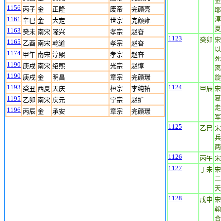
金
1156
丙子
金
正隆
废帝
完颜亮
耶
1161
淳
辛巳
金
大定
世宗
完颜雍
夏
1163
癸未
南宋
隆兴
孝宗
赵昚
1123
癸卯
宋
1165
乙酉
南宋
乾道
孝宗
赵昚
以
1174
甲午
南宋
淳熙
孝宗
赵昚
死
1190
庚戌
南宋
绍熙
光宗
赵惇
离
1190
庚戌
金
明昌
章宗
完颜璟
旋
1193
1124
癸丑
西夏
天庆
桓宗
李纯祐
甲辰
宋
夏
1195
乙卯
南宋
庆元
宁宗
赵扩
走
1196
丙辰
金
承安
章宗
完颜璟
军
1125
乙巳
宋
兵
两
1126
丙午
宋
1127
丁未
宋
二
天
1128
戊申
宋
翰
合