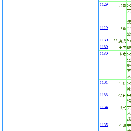
1129
己酉
宋
宋
﹑
流
1129
己酉
金
波
1130
-1135
庚戌
钟
1130
庚戌
韓
1130
庚戌
宋
退
继
齐
义
1131
辛亥
宋
原
1133
癸丑
宋
饶
1134
甲寅
宋
人
援
1135
乙卯
宋