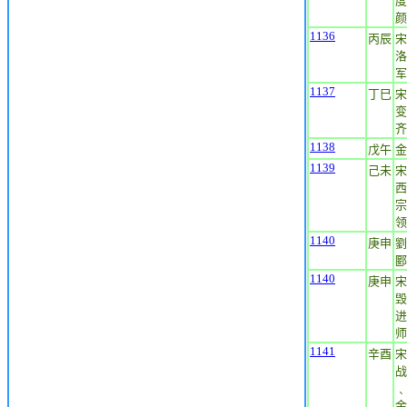
度
颜
1136
丙辰
宋
洛
军
1137
丁巳
宋
变
齐
1138
戊午
金
1139
己未
宋
西
宗
领
1140
庚申
劉
郾
1140
庚申
宋
毁
进
师
1141
辛酉
宋
战
﹑
金