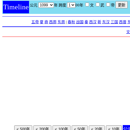
公元
年 跨度
00年
文
武
帝
Timeline
五帝
夏
商
西周
东周
|
春秋
战国
秦
西汉
新
东汉
三国
西晋
文
公