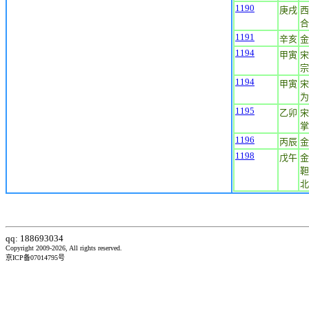
1190
庚戌
西
合
1191
辛亥
金
1194
甲寅
宋
宗
1194
甲寅
宋
为
1195
乙卯
宋
掌
1196
丙辰
金
1198
戊午
金
靼
北
qq: 188693034
Copyright 2009-2026, All rights reserved.
京ICP备07014795号