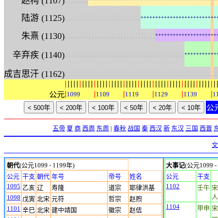
赵构 (1107)
:
:
:
:
:
:
:
:
:
:
:
:
:
:
:
:
:
:
:
:
:
:
:
:
:
:
陆游 (1125)
+
+
+
+
+
+
+
+
+
+
+
+
+
+
+
+
+
+
+
+
+
+
+
+
+
+
:
:
:
:
:
:
:
:
:
:
:
:
:
:
:
:
:
:
:
:
:
:
:
:
:
:
:
:
:
:
:
朱熹 (1130)
+
+
+
+
+
+
+
+
+
+
+
+
+
+
+
+
+
+
+
+
+
:
:
:
:
:
:
:
:
:
:
:
:
:
:
:
:
:
:
:
:
:
:
:
:
:
:
:
:
:
:
:
:
:
:
:
:
:
:
:
:
:
辛弃疾 (1140)
+
+
+
+
+
+
+
+
+
+
+
:
:
:
:
:
:
:
:
:
:
:
:
:
:
:
:
:
:
:
:
:
:
:
:
:
:
:
:
:
:
:
:
:
:
:
:
:
:
:
:
:
:
:
:
:
:
:
:
:
:
:
:
成吉思汗 (1162)
|
|
|
|
|
|
|
|
|
|
|
|
|
|
|
|
|
|
|
|
|
|
|
|
|
|
|
|
|
|
|
|
|
|
|
|
|
|
|
|
|
|
|
|
|
|
|
|
|
|
|
|
|
|
|
|
|
|
公元
1099
1109
1119
1129
1139
1
公
五帝
夏
商
西周
东周
|
春秋
战国
秦
西汉
新
东汉
三国
西晋
文
朝代
(公元1099 - 1199年)
大事记
(公元1099 -
公元
干支
朝代
年号
帝号
姓名
公元
干支
1095
1102
乙亥
辽
寿隆
道宗
耶律洪基
壬午
宋
人
1098
戊寅
北宋
元符
哲宗
赵煦
1104
甲申
宋
1101
辛巳
北宋
建中靖国
徽宗
赵佶
一