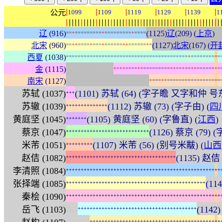
|
|
|
|
|
|
公元
1099
1109
1119
1129
1139
1
|
|
|
|
|
|
|
|
|
|
|
|
|
|
|
|
|
|
|
|
|
|
|
|
|
|
|
|
|
|
|
|
|
|
|
|
|
|
|
|
|
|
|
|
|
|
|
|
|
|
|
|
辽
(916)
(1125)
辽
(209) (
上京
)
=
=
+
=
=
=
=
=
=
=
=
=
+
=
=
=
=
=
=
=
=
=
+
=
=
=
=
北宋
(960)
(1127)
北宋
(167) (
开
=
=
+
+
=
=
=
=
+
=
=
=
+
=
=
=
=
=
=
+
+
=
=
=
=
=
=
+
=
西夏
(1038)
=
=
=
=
=
=
=
=
=
=
=
=
=
=
=
=
=
=
=
=
=
=
=
=
=
=
=
=
=
=
=
=
=
=
=
=
=
=
=
=
=
+
=
=
=
=
=
=
=
=
=
=
:
:
:
:
:
:
:
:
:
:
:
:
:
:
:
:
金
(1115)
+
=
+
=
=
=
=
=
+
=
=
=
=
=
=
=
=
=
=
=
+
=
=
+
=
=
+
=
=
=
=
=
=
=
+
=
:
:
:
:
:
:
:
:
:
:
:
:
:
:
:
:
:
:
:
:
:
:
:
:
:
:
:
:
南宋
(1127)
+
=
=
=
+
=
=
=
=
=
=
=
=
=
=
=
=
=
=
=
=
=
=
=
苏轼 (1037)
(1101) 苏轼 (64) (字子瞻 又字和仲 
+
+
+
苏辙 (1039)
(1112) 苏辙 (73) (字子由) (
四
+
+
+
+
+
+
+
+
+
+
+
+
+
+
黄庭坚 (1045)
(1105) 黄庭坚 (60) (字鲁直) (
江西
)
+
+
+
+
+
+
+
蔡京 (1047)
(1126) 蔡京 (79) 
+
+
+
+
+
+
+
+
+
+
+
+
+
+
+
+
+
+
+
+
+
+
+
+
+
+
+
+
米芾 (1051)
(1107) 米芾 (56) (别号米黻) (
山西
+
+
+
+
+
+
+
+
+
赵佶 (1082)
(1135) 赵佶
+
+
+
+
+
+
+
+
+
+
+
+
+
+
+
+
+
+
+
+
+
+
+
+
+
+
+
+
+
+
+
+
+
+
+
+
+
李清照 (1084)
+
+
+
+
+
+
+
+
+
+
+
+
+
+
+
+
+
+
+
+
+
+
+
+
+
+
+
+
+
+
+
+
+
+
+
+
+
+
+
+
+
+
+
+
+
+
+
+
+
+
+
+
张择端 (1085)
(11
+
+
+
+
+
+
+
+
+
+
+
+
+
+
+
+
+
+
+
+
+
+
+
+
+
+
+
+
+
+
+
+
+
+
+
+
+
+
+
+
+
+
+
+
+
+
+
秦桧 (1090)
+
+
+
+
+
+
+
+
+
+
+
+
+
+
+
+
+
+
+
+
+
+
+
+
+
+
+
+
+
+
+
+
+
+
+
+
+
+
+
+
+
+
+
+
+
+
+
+
+
+
+
+
:
:
:
:
岳飞 (1103)
(1142
+
+
+
+
+
+
+
+
+
+
+
+
+
+
+
+
+
+
+
+
+
+
+
+
+
+
+
+
+
+
+
+
+
+
+
+
+
+
+
+
:
:
:
:
:
:
:
:
+
+
+
+
+
+
+
+
+
+
+
+
+
+
+
+
+
+
+
+
+
+
+
+
+
+
+
+
+
+
+
+
+
+
+
+
+
+
+
+
+
+
+
+