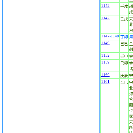
1142
壬戌
趙
成
1142
壬戌
宋
界
为
1147
-1149
丁卯
第
1149
己巳
金
刺
1152
壬申
金
1159
己卯
金
诸
1160
庚辰
宋
1161
辛巳
宋
北
海
管
颜
位
家
宋
所