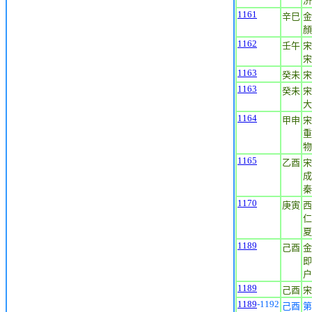
济
1161
辛巳
金
顏
1162
壬午
宋
宋
1163
癸未
宋
1163
癸未
宋
大
1164
甲申
宋
重
物
1165
乙酉
宋
成
秦
1170
庚寅
西
仁
夏
1189
己酉
金
即
户
1189
己酉
宋
1189
-1192
己酉
第