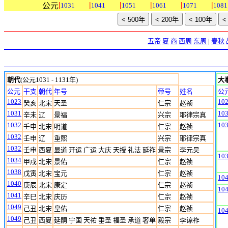
|
|
|
|
|
|
公元
1031
1041
1051
1061
1071
1081
五帝
夏
商
西周
东周
|
春秋
朝代
(公元1031 - 1131年)
大
公元
干支
朝代
年号
帝号
姓名
公
1023
10
癸亥
北宋
天圣
仁宗
赵祯
1031
10
辛未
辽
景福
兴宗
耶律宗真
1032
10
壬申
北宋
明道
仁宗
赵祯
1032
壬申
辽
重熙
兴宗
耶律宗真
1032
壬申
西夏
显道 开运 广运 大庆 天授 礼法 延祚
景宗
李元昊
10
1034
甲戌
北宋
景佑
仁宗
赵祯
1038
戊寅
北宋
宝元
仁宗
赵祯
10
1040
庚辰
北宋
康定
仁宗
赵祯
10
1041
辛巳
北宋
庆历
仁宗
赵祯
1049
己丑
北宋
皇佑
仁宗
赵祯
10
1049
己丑
西夏
延嗣 宁国 天祐 垂圣 福圣 承道 奢单
毅宗
李谅祚