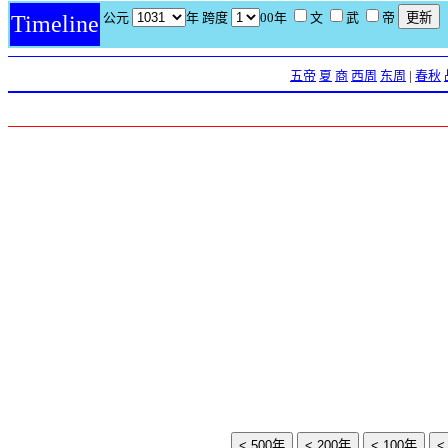
公元
年 跨度
00年
文
武
帝
Timeline
五帝
夏
商
西周
东周
|
春秋