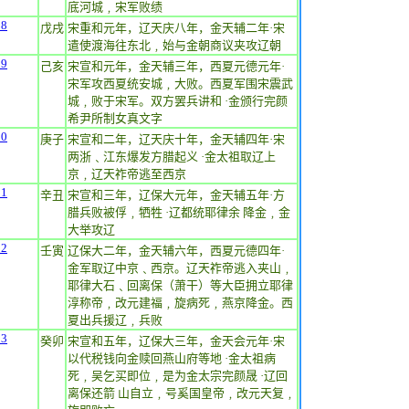
底河城﹐宋军败绩
18
戊戌
宋重和元年，辽天庆八年，金天辅二年·宋
遣使渡海往东北﹐始与金朝商议夹攻辽朝
19
己亥
宋宣和元年，金天辅三年，西夏元德元年·
宋军攻西夏统安城﹐大败。西夏军围宋震武
城﹐败于宋军。双方罢兵讲和 ·金颁行完颜
希尹所制女真文字
20
庚子
宋宣和二年，辽天庆十年，金天辅四年·宋
两浙﹑江东爆发方腊起义 ·金太祖取辽上
京﹐辽天祚帝逃至西京
21
辛丑
宋宣和三年，辽保大元年，金天辅五年·方
腊兵败被俘﹐牺牲 ·辽都统耶律余 降金﹐金
大举攻辽
22
壬寅
辽保大二年，金天辅六年，西夏元德四年·
金军取辽中京﹑西京。辽天祚帝逃入夹山﹐
耶律大石﹑回离保（萧干）等大臣拥立耶律
淳称帝﹐改元建福﹐旋病死﹐燕京降金。西
夏出兵援辽﹐兵败
23
癸卯
宋宣和五年，辽保大三年，金天会元年·宋
以代税钱向金赎回燕山府等地 ·金太祖病
死﹐吴乞买即位﹐是为金太宗完颜晟 ·辽回
离保还箭 山自立﹐号奚国皇帝﹐改元天复﹐