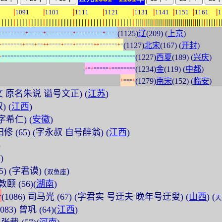
|
|
|
|
|
|
|
|
|
1091
1101
1111
1121
1131
1141
1151
1161
1
|
|
|
|
|
|
|
|
|
|
|
|
|
|
|
|
|
|
|
|
|
|
|
|
|
|
|
|
|
|
|
|
|
|
|
|
|
|
|
|
|
|
|
|
|
|
|
|
|
|
|
|
|
|
|
|
|
|
|
|
|
|
|
|
|
|
|
|
|
|
|
|
|
|
|
|
|
|
|
|
|
|
|
|
|
|
|
(1125)
辽
(209) (
上京
)
=
=
=
=
=
=
=
=
=
+
=
=
=
=
=
+
=
=
=
=
=
=
=
=
=
+
=
=
=
=
=
=
=
=
=
+
=
=
=
=
(1127)
北宋
(167) (
开封
)
+
=
=
=
=
=
=
=
+
=
=
=
+
=
=
+
+
=
=
=
=
+
=
=
=
+
=
=
=
=
=
=
+
+
=
=
=
=
=
=
+
=
(1227)
西夏
(189) (
兴庆
)
+
=
=
=
=
=
=
=
=
=
=
=
=
=
=
=
=
=
=
=
=
=
=
=
=
=
=
=
=
=
=
=
=
=
=
=
=
=
=
=
=
=
=
=
=
=
:
:
:
:
:
:
:
:
:
:
:
:
:
:
:
:
:
:
:
:
:
:
:
:
:
:
:
:
:
(1234)
金
(119) (
中都
)
+
=
+
=
=
=
=
=
+
=
=
=
=
=
=
=
=
:
:
:
:
:
:
:
:
:
:
:
:
:
:
:
:
:
:
:
:
:
:
:
:
:
:
:
:
:
:
:
:
:
:
:
:
:
:
:
:
:
(1279)
南宋
(152) (
临安
)
+
=
=
=
+
字希文 原名朱说 谥号文正) (
江苏
)
) (
江西
)
(字希仁) (
安徽
)
欧阳修 (65) (字永叔 自号醉翁) (
江西
)
)
)
55) (字君谟) (
)
双鱼座
敦颐 (56)(
湖南
)
(1086) 司马光 (67) (字君实 号迂夫 晚年号迂叟) (
山西
) (
+
天
1083) 曾巩 (64)(
江西
)