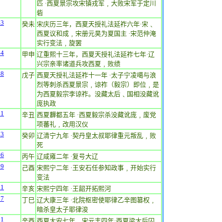
匹 ·西夏景宗攻宋镇戎军﹐大败宋军于定川
砦
43
癸未
宋庆历三年，西夏天授礼法延祚六年·宋﹑
西夏议和成﹐宋册元昊为夏国主 ·宋范仲淹
实行变法﹐旋罢
44
甲申
辽重熙十三年，西夏天授礼法延祚七年·辽
兴宗亲率诸道兵攻西夏﹐败绩
48
戊子
西夏天授礼法延祚十一年 ·太子宁凌噶与浪
烈等刺杀西夏景宗﹐谅祚（毅宗）即位﹐是
为西夏毅宗李谅祚。没藏太后﹑国相没藏讹
庞执政
61
辛丑
西夏奲都五年 ·西夏毅宗杀没藏讹庞﹐废党
项蕃礼﹐改用汉仪
63
癸卯
辽清宁九年 ·契丹皇太叔耶律重元叛乱﹐败
死
66
丙午
辽咸雍二年 ·复号大辽
69
己酉
宋熙宁二年 ·王安石任参知政事﹐开始实行
变法
71
辛亥
宋熙宁四年 ·王韶开拓熙河
77
丁巳
辽大康三年 ·北院枢密使耶律乙辛图篡权﹐
暗杀皇太子耶律浚
81
辛酉
西夏大安七年，宋元丰四年·西夏梁太后囚