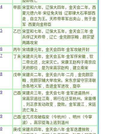
旋即败亡
24
甲辰
宋宣和六年，辽保大四年，金天会二年，西
夏元德六年·宋征免夫钱 ·辽耶律大石率部西
走﹐自立为王。天祚帝率军出夹山﹐败于金
军 ·西夏向金称臣
25
乙巳
宋宣和七年，辽保大五年，金天会三年·金
兵俘辽天祚帝﹐辽亡 ·金完颜宗翰﹑颜宗望
两路攻宋
26
丙午
宋靖康元年，金天会四年·金军攻破开封
27
丁未
宋建炎元年，金天会五年·金军俘宋徽﹑钦
二帝北还﹐北宋灭亡。宋康王赵构于南京应
天府即位﹐是为宋高宗赵构﹐建立南宋
28
戊申
宋建炎二年，金天会六年·二月﹐金完颜宗
翰﹑完颜宗辅大举攻宋。宋东京留守宗泽联
合各地义军﹐击退金军进攻﹐旋卒
29
己酉
宋建炎三年，金天会七年·金军进逼扬州﹐
宋高宗逃往江南﹐将行在迁至杭州。宋苗傅
﹑刘正彦发动政变﹐旋败。金军渡江﹐宋廷
流亡海上
29
己酉
金兀朮攻破临安（今杭州）、明州（今寧
波），高宗從海上逃到溫州
30
庚戌
宋建炎四年，金天会八年·金军迭遭挫败﹐