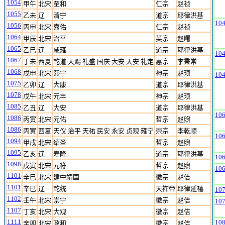
1054
甲午
北宋
至和
仁宗
赵祯
1055
乙未
辽
清宁
道宗
耶律洪基
10
1056
丙申
北宋
嘉佑
仁宗
赵祯
1064
甲辰
北宋
治平
英宗
赵曙
1065
乙巳
辽
咸雍
道宗
耶律洪基
10
1067
丁未
西夏
乾道 天赐 礼盛 国庆 大安 天安 礼定
惠宗
李秉常
1068
戊申
北宋
熙宁
神宗
赵顼
10
1075
乙卯
辽
大康
道宗
耶律洪基
1078
戊午
北宋
元丰
神宗
赵顼
1085
乙丑
辽
大安
道宗
耶律洪基
10
1086
丙寅
北宋
元佑
哲宗
赵煦
1086
丙寅
西夏
天仪 治平 天祐 民安 永安 贞观 雍宁
崇宗
李乾顺
10
1094
甲戌
北宋
绍圣
哲宗
赵煦
1095
乙亥
辽
寿隆
道宗
耶律洪基
10
1098
戊寅
北宋
元符
哲宗
赵煦
10
1101
辛巳
北宋
建中靖国
徽宗
赵佶
1101
辛巳
辽
乾统
天祚帝
耶律延禧
10
1102
壬午
北宋
崇宁
徽宗
赵佶
10
1107
丁亥
北宋
大观
徽宗
赵佶
1111
10
辛卯
北宋
政和
徽宗
赵佶