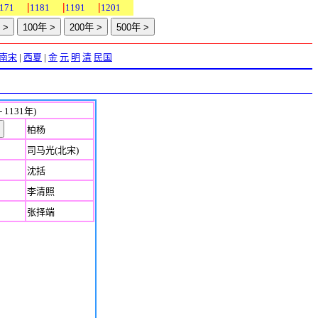
|
|
|
171
1181
1191
1201
南宋
|
西夏
|
金
元
明
清
民国
- 1131年)
柏杨
司马光(北宋)
沈括
李清照
张择端