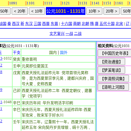
|
|
|
|
|
|
|
|
|
1091
1101
1111
1121
1131
1141
1151
1161
1
公元
1031 - 1131
年
战国
秦
西汉
新
东汉
三国
西晋
东晋
|
十六国
南朝
北朝
隋
唐
五代十国
北宋
|
辽
文艺复兴
一战
二战
事记
(公元1031 - 1131年)
相关资料
(公元1031 
|
元
干支
国内
国外
23
-1032
癸亥
重修晋祠
32
壬申
元昊即位夏国王
38
戊寅
西夏天授礼法延祚元年 ·党项首领元昊称
帝﹐是为西夏景宗李元昊﹐建都兴庆府﹐国
号大夏﹐史称西夏
39
己卯
西夏天授礼法延祚二年 ·西夏定朝仪﹐建蕃
学（党项学）
41
-1048
辛巳
宋庆历年间 ·毕升发明活字印刷
41
辛巳
宋庆历元年，西夏天授礼法延祚四年·西夏
军攻宋﹐败宋军于好水川
42
壬午
宋庆历二年，辽重熙十一年，西夏天授礼法
延祚五年·宋向契丹岁贡增银﹑绢十万两﹑