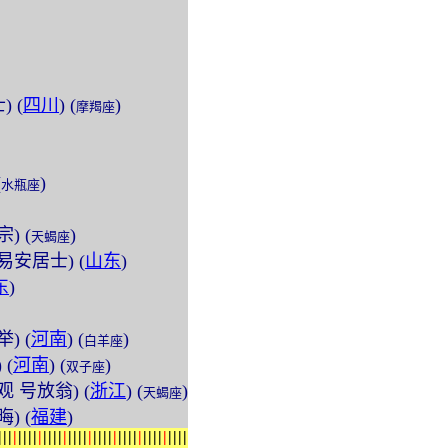
) (
四川
) (
)
摩羯座
(
)
水瓶座
宗) (
)
天蝎座
(号易安居士) (
山东
)
东
)
举) (
河南
) (
)
白羊座
 (
河南
) (
)
双子座
务观 号放翁) (
浙江
) (
)
天蝎座
晦) (
福建
)
|
|
|
|
|
|
|
|
|
|
|
|
|
|
|
|
|
|
|
|
|
|
|
|
|
|
|
|
|
|
|
|
|
|
|
|
|
|