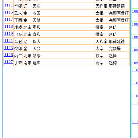
1111
辛卯
辽
天庆
天祚帝
耶律延禧
10
1115
乙未
金
收国
太祖
完颜阿骨打
1117
丁酉
金
天辅
太祖
完颜阿骨打
10
1118
戊戌
北宋
重和
徽宗
赵佶
1119
己亥
北宋
宣和
徽宗
赵佶
10
1121
辛丑
辽
保大
天祚帝
耶律延禧
1123
癸卯
金
天会
太宗
完颜晟
10
1126
丙午
北宋
靖康
钦宗
赵恒
1127
丁未
南宋
建炎
高宗
赵构
10
11
11
11
11
11