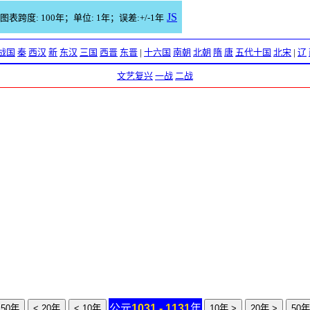
JS
图表跨度: 100年；单位: 1年；误差:+/-1年
战国
秦
西汉
新
东汉
三国
西晋
东晋
|
十六国
南朝
北朝
隋
唐
五代十国
北宋
|
辽
文艺复兴
一战
二战
公元
1031 - 1131
年