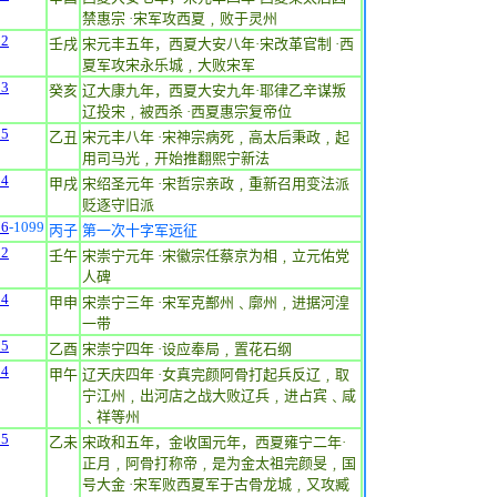
禁惠宗 ·宋军攻西夏﹐败于灵州
82
壬戌
宋元丰五年，西夏大安八年·宋改革官制 ·西
夏军攻宋永乐城﹐大败宋军
83
癸亥
辽大康九年，西夏大安九年·耶律乙辛谋叛
辽投宋﹐被西杀 ·西夏惠宗复帝位
85
乙丑
宋元丰八年 ·宋神宗病死﹐高太后秉政﹐起
用司马光﹐开始推翻熙宁新法
94
甲戌
宋绍圣元年 ·宋哲宗亲政﹐重新召用变法派
贬逐守旧派
96
-1099
丙子
第一次十字军远征
02
壬午
宋崇宁元年 ·宋徽宗任蔡京为相﹐立元佑党
人碑
04
甲申
宋崇宁三年 ·宋军克鄯州﹑廓州﹐进据河湟
一带
05
乙酉
宋崇宁四年 ·设应奉局﹐置花石纲
14
甲午
辽天庆四年 ·女真完颜阿骨打起兵反辽﹐取
宁江州﹐出河店之战大败辽兵﹐进占宾﹑咸
﹑祥等州
15
乙未
宋政和五年，金收国元年，西夏雍宁二年·
正月﹐阿骨打称帝﹐是为金太祖完颜旻﹐国
号大金 ·宋军败西夏军于古骨龙城﹐又攻臧