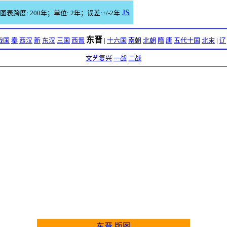
JS
图表跨度: 200年；单位: 2年；误差:+/-2年
东晋
战国
秦
西汉
新
东汉
三国
西晋
|
十六国
南朝
北朝
隋
唐
五代十国
北宋
|
辽
文艺复兴
一战
二战
东晋 版图