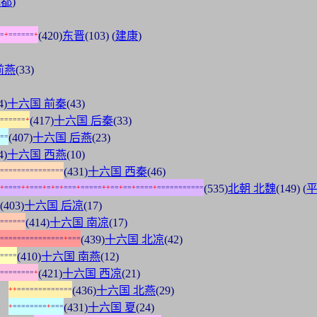
成都
)
(420)
东晋
(103) (
建康
)
=
+
=
=
=
=
=
=
+
前燕
(33)
4)
十六国 前秦
(43)
(417)
十六国 后秦
(33)
=
=
=
=
=
=
+
(407)
十六国 后燕
(23)
=
=
4)
十六国 西燕
(10)
(431)
十六国 西秦
(46)
=
=
=
=
=
=
=
=
=
=
=
=
=
=
=
(535)
北朝 北魏
(149) (
+
=
=
=
=
+
+
=
=
=
+
=
+
=
+
=
=
=
+
=
=
=
=
=
+
+
=
=
+
=
=
+
=
=
=
=
+
=
=
=
=
=
=
=
=
=
=
=
(403)
十六国 后凉
(17)
(414)
十六国 南凉
(17)
=
=
=
=
=
=
(439)
十六国 北凉
(42)
=
=
=
=
=
=
=
=
=
=
=
=
=
=
=
+
=
=
=
(410)
十六国 南燕
(12)
=
=
=
=
(421)
十六国 西凉
(21)
=
=
=
=
=
=
=
=
+
:
:
(436)
十六国 北燕
(29)
+
+
=
=
=
=
=
=
=
=
=
=
=
=
=
:
:
(431)
十六国 夏
(24)
+
=
=
=
=
=
=
=
=
+
=
=
=