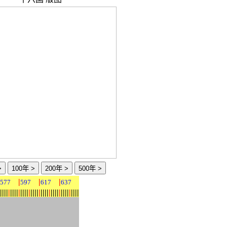
|
|
|
577
597
617
637
|
|
|
|
|
|
|
|
|
|
|
|
|
|
|
|
|
|
|
|
|
|
|
|
|
|
|
|
|
|
|
|
|
|
|
|
|
|
|