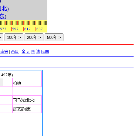
)
河北
)
东
)
|
|
|
|
|
|
|
|
|
|
|
|
|
|
|
|
|
|
|
|
|
|
|
|
|
|
|
|
|
|
|
|
|
|
|
|
|
|
|
|
|
|
577
597
617
637
南宋
|
西夏
|
金
元
明
清
民国
 497年)
柏杨
司马光(北宋)
房玄龄(唐)