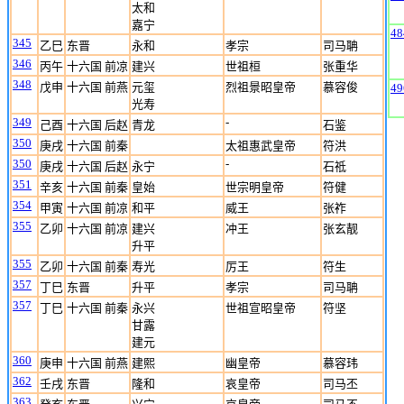
太和
嘉宁
48
345
乙巳
东晋
永和
孝宗
司马聃
346
丙午
十六国 前凉
建兴
世祖桓
张重华
348
戊申
十六国 前燕
元玺
烈祖景昭皇帝
慕容俊
49
光寿
349
-
己酉
十六国 后赵
青龙
石鉴
350
庚戌
十六国 前秦
太祖惠武皇帝
符洪
350
-
庚戌
十六国 后赵
永宁
石祗
351
辛亥
十六国 前秦
皇始
世宗明皇帝
符健
354
甲寅
十六国 前凉
和平
威王
张祚
355
乙卯
十六国 前凉
建兴
冲王
张玄靓
升平
355
乙卯
十六国 前秦
寿光
厉王
符生
357
丁巳
东晋
升平
孝宗
司马聃
357
丁巳
十六国 前秦
永兴
世祖宣昭皇帝
符坚
甘露
建元
360
庚申
十六国 前燕
建熙
幽皇帝
慕容玮
362
壬戌
东晋
隆和
哀皇帝
司马丕
363