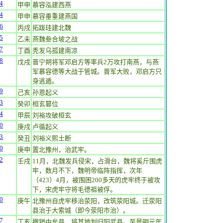
4
甲申
慕容泓建西燕
4
甲申
慕容垂重建燕国
6
丙戌
拓跋珪建北魏
5
乙未
燕魏叁合坡之战
7
丁酉
秃发乌孤建南凉
8
戊戌
晋宁朔将军邓启方等率兵2万攻打南燕，与燕
军慕容德等大战于管城。晋军大败，邓启方只
身逃遁。
9
己亥
孙恩起义
3
癸卯
桓玄篡位
4
甲辰
刘裕攻破桓玄
0
庚戌
卢循起义
3
癸丑
刘裕义熙土断
0
庚申
置北豫州，治武牢。
2
壬戌
11月，北魏发兵侵宋，占滑台，魏将奚斤围虎
牢，数月不下，魏明帝临阵指挥，次年
（423）4月，被围困200多天的虎牢终于被攻
下，宋虎牢守将毛德祖被俘。
0
庚午
北豫州自虎牢移治荥阳，改筑荥阳城。迁荥阳
县治于大索城（即今荥阳市治）。
7
丁亥
撤销中牟县，将其地划归阳武县。至景明元年