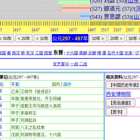
(520) 刘勰 (55)(
山东
:
:
:
:
:
:
:
:
:
:
:
:
:
:
:
:
:
:
:
:
:
:
:
:
:
:
:
:
:
:
:
:
:
(527) 郦道元 (57)?(
+
+
+
+
+
+
+
+
+
+
+
+
+
+
+
:
:
:
:
:
:
:
:
:
:
:
:
:
:
:
:
:
:
:
:
:
:
:
:
:
:
:
:
:
:
:
:
:
:
:
:
:
:
:
:
:
:
:
(543) 贾思勰 (53)(
山
+
+
+
+
+
|
|
|
|
|
|
|
|
|
|
|
|
|
|
|
|
|
|
|
|
|
|
|
|
|
|
|
|
|
|
|
|
|
|
|
|
|
|
|
|
|
|
|
|
|
|
|
|
|
|
|
|
|
|
|
|
|
|
|
|
|
|
|
|
|
|
|
|
|
|
|
|
|
|
|
|
|
|
|
|
|
|
|
|
|
|
|
|
|
|
|
|
|
|
|
|
|
7
417
437
457
477
497
517
537
557
公元
297 - 497
年
东晋
战国
秦
西汉
新
东汉
三国
西晋
|
十六国
南朝
北朝
隋
唐
五代十国
北宋
|
辽
文艺复兴
一战
二战
事记
(公元297 - 497年)
相关资料
(公元297 -
|
元
干支
国内
国外
9
己未
江统作《徙戎论》
西安博物院
1
辛酉
晋惠帝复位，齐王冏辅
4
甲子
成都王司马颖进入洛阳
4
甲子
李雄称王
4
甲子
刘渊起兵
6
丙寅
八王之乱结束
8
戊辰
刘渊称帝建汉，十六国