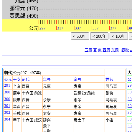
刘勰 (465)
:
:
:
:
:
:
:
:
:
:
:
:
:
:
:
:
:
:
:
:
:
:
:
:
:
:
:
:
:
:
:
:
:
:
:
:
:
:
:
:
:
:
:
:
:
:
:
:
:
:
:
:
:
郦道元 (470)
:
:
:
:
:
:
:
:
:
:
:
:
:
:
:
:
:
:
:
:
:
:
:
:
:
:
:
:
:
:
:
:
:
:
:
:
:
:
:
:
:
:
:
:
:
:
:
:
:
:
:
:
:
贾思勰 (490)
|
|
|
|
|
|
|
|
|
|
|
|
|
|
|
|
|
|
|
|
|
|
|
|
|
|
|
|
|
|
|
|
|
|
|
|
|
|
|
|
|
|
|
|
|
|
|
|
|
|
|
|
|
|
|
|
|
|
|
公元
297
317
337
357
377
39
五帝
夏
商
西周
东周
|
春秋
朝代
(公元297 - 497年)
大
公元
干支
朝代
年号
帝号
姓名
公
291
29
辛亥
西晋
元康
惠帝
司马衷
300
30
庚申
十六国 前凉
武穆公(追封)
张轨
300
30
庚申
西晋
永康
惠帝
司马衷
301
30
辛酉
西晋
永宁
惠帝
司马衷
302
30
壬戌
西晋
太安
惠帝
司马衷
304
30
甲子
十六国 成汉
建兴
戾太子
李雄
晏平
30
王衡