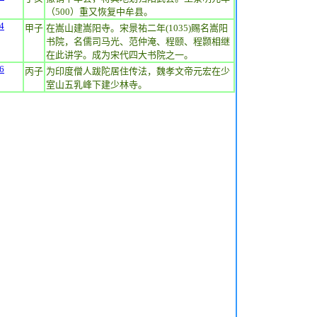
（500）重又恢复中牟县。
4
甲子
在嵩山建嵩阳寺。宋景祐二年(1035)赐名嵩阳
书院，名儒司马光、范仲淹、程颐、程颢相继
在此讲学。成为宋代四大书院之一。
6
丙子
为印度僧人跋陀居住传法，魏孝文帝元宏在少
室山五乳峰下建少林寺。