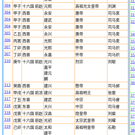
31
304
甲子
十六国 前赵
元熙
高祖光文皇帝
刘渊
31
304
甲子
西晋
永安
惠帝
司马衷
31
304
甲子
西晋
建武
惠帝
司马衷
32
304
甲子
西晋
永安
惠帝
司马衷
305
乙丑
西晋
永兴
惠帝
司马衷
34
306
丙寅
西晋
光熙
惠帝
司马衷
35
307
丁卯
西晋
光熙
怀帝
司马炽
35
307
丁卯
西晋
永嘉
怀帝
司马炽
35
310
庚午
十六国 前赵
光兴
烈宗
刘聪
35
嘉平
35
建元
35
麟
36
313
癸酉
西晋
建兴
愍帝
司马邺
314
甲戌
十六国 前凉
建兴
高祖明王
张寔
37
317
丁丑
东晋
建武
中宗
司马睿
37
318
戊寅
东晋
大兴
中宗
司马睿
37
318
戊寅
十六国 前赵
汉昌
隐皇帝
刘粲
37
318
戊寅
十六国 前赵
光初
太宗武皇帝
刘曜
38
319
己卯
十六国 后赵
太和
高祖明皇帝
石勒
38
建平