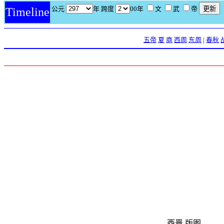
公元
年 跨度
00年
文
武
帝
Timeline
五帝
夏
商
西周
东周
|
春秋
西晋 版图