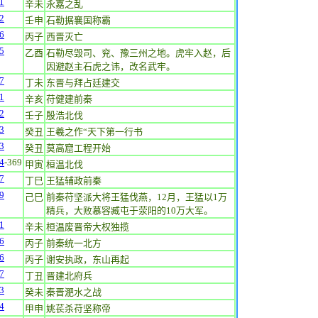
1
辛未
永嘉之乱
2
壬申
石勒据襄国称霸
6
丙子
西晋灭亡
5
乙酉
石勒尽毁司、兖、豫三州之地。虎牢入赵，后
因避赵主石虎之讳，改名武牢。
7
丁未
东晋与拜占廷建交
1
辛亥
苻健建前秦
2
壬子
殷浩北伐
3
癸丑
王羲之作“天下第一行书
3
癸丑
莫高窟工程开始
4
-369
甲寅
桓温北伐
7
丁巳
王猛辅政前秦
9
己巳
前秦苻坚派大将王猛伐燕，12月，王猛以1万
精兵，大败慕容臧屯于荥阳的10万大军。
1
辛未
桓温废晋帝大权独揽
6
丙子
前秦统一北方
6
丙子
谢安执政，东山再起
7
丁丑
晋建北府兵
3
癸未
秦晋淝水之战
4
甲申
姚苌杀苻坚称帝