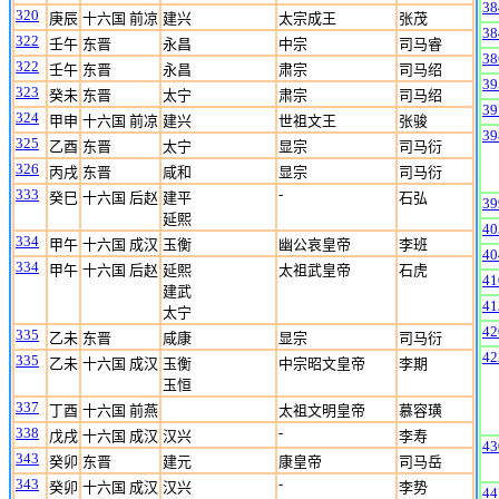
38
320
庚辰
十六国 前凉
建兴
太宗成王
张茂
38
322
壬午
东晋
永昌
中宗
司马睿
38
322
壬午
东晋
永昌
肃宗
司马绍
39
323
癸未
东晋
太宁
肃宗
司马绍
39
324
甲申
十六国 前凉
建兴
世祖文王
张骏
39
325
乙酉
东晋
太宁
显宗
司马衍
326
丙戌
东晋
咸和
显宗
司马衍
333
-
癸巳
十六国 后赵
建平
石弘
39
延熙
40
334
甲午
十六国 成汉
玉衡
幽公哀皇帝
李班
40
334
甲午
十六国 后赵
延熙
太祖武皇帝
石虎
41
建武
41
太宁
42
335
乙未
东晋
咸康
显宗
司马衍
42
335
乙未
十六国 成汉
玉衡
中宗昭文皇帝
李期
玉恒
337
丁酉
十六国 前燕
太祖文明皇帝
慕容璜
338
-
戊戌
十六国 成汉
汉兴
李寿
43
343
癸卯
东晋
建元
康皇帝
司马岳
343
-
癸卯
十六国 成汉
汉兴
李势
44