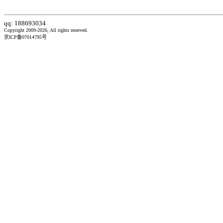
qq: 188693034
Copyright 2009-2026, All rights reserved.
京ICP备07014795号