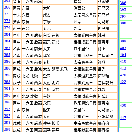
363
癸亥
十六国 前凉
悼公
张玄锡
386
366
丙寅
东晋
太和
海西公
司马奕
395
371
辛未
东晋
咸安
太宗简文皇帝
司马昱
397
373
癸酉
东晋
宁康
烈宗
司马曜
398
376
丙子
东晋
太元
烈宗
司马曜
384
甲申
十六国 后秦
白雀 建初
太祖武昭皇帝
姚苌
384
399
甲申
十六国 后燕
燕元 建兴
世祖成武皇帝
慕容垂
385
403
乙酉
十六国 前秦
太安
哀平皇帝
符丕
385
404
乙酉
十六国 西秦
建义
烈祖宣烈王
乞伏国仁
386
410
丙戌
十六国 前秦
太初
太宗高皇帝
符登
386
413
丙戌
十六国 后凉
太安 麟嘉 龙飞
太祖懿武皇帝
吕光
386
420
丙戌
北朝 北魏
登国
太祖道武皇帝
拓跋珪
388
422
戊子
十六国 西秦
太初 更始
高祖武元王
乞伏乾归
394
甲午
十六国 后秦
皇初 弘始
高祖文桓皇帝
姚兴
396
丙申
北朝 北魏
皇始
太祖道武皇帝
拓跋珪
396
丙申
十六国 后燕
永康
烈宗惠愍皇帝
慕容宝
430
397
丁酉
东晋
隆安
安皇帝
司马德宗
397
丁酉
十六国 南凉
太初
烈祖武王
秃发乌孤
447
398
戊戌
十六国 后燕
建平 长乐
中宗昭武皇帝
慕容盛
398
戊戌
十六国 南燕
燕平 建平
世宗献武皇帝
慕容德