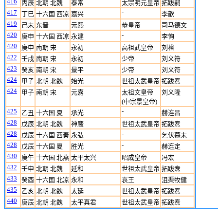
416
丙辰
北朝 北魏
泰常
太宗明元皇帝
拓跋嗣
417
-
丁巳
十六国 西凉
嘉兴
李歆
419
己未
东晋
元熙
恭皇帝
司马德文
420
-
庚申
十六国 西凉
永建
李恂
420
庚申
南朝 宋
永初
高祖武皇帝
刘裕
422
壬戌
南朝 宋
永初
少帝
刘义符
423
癸亥
南朝 宋
景平
少帝
刘义符
424
甲子
北朝 北魏
始光
世祖太武皇帝
拓跋焘
424
甲子
南朝 宋
元嘉
太祖文皇帝
刘义隆
(中宗景皇帝)
425
-
乙丑
十六国 夏
承光
赫连昌
428
戊辰
北朝 北魏
神麚
世祖太武皇帝
拓跋焘
428
-
戊辰
十六国 西秦
永弘
乞伏慕末
428
-
戊辰
十六国 夏
胜光
赫连定
430
庚午
十六国 北燕
太平太兴
昭成皇帝
冯宏
432
壬申
北朝 北魏
延和
世祖太武皇帝
拓跋焘
433
癸酉
十六国 北凉
永和
哀王
沮渠牧健
435
乙亥
北朝 北魏
太延
世祖太武皇帝
拓跋焘
440
庚辰
北朝 北魏
太平真君
世祖太武皇帝
拓跋焘