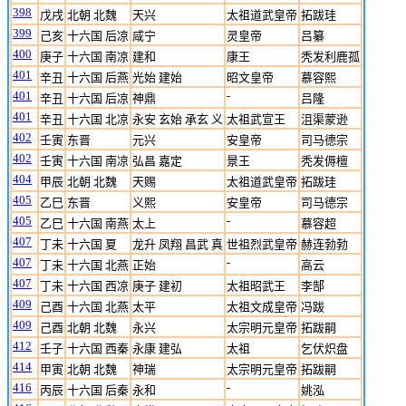
398
戊戌
北朝 北魏
天兴
太祖道武皇帝
拓跋珪
399
己亥
十六国 后凉
咸宁
灵皇帝
吕纂
400
庚子
十六国 南凉
建和
康王
秃发利鹿孤
401
辛丑
十六国 后燕
光始 建始
昭文皇帝
慕容熙
401
-
辛丑
十六国 后凉
神鼎
吕隆
401
辛丑
十六国 北凉
永安 玄始 承玄 义
太祖武宣王
沮渠蒙逊
402
壬寅
东晋
元兴
安皇帝
司马德宗
402
壬寅
十六国 南凉
弘昌 嘉定
景王
秃发傉檀
404
甲辰
北朝 北魏
天赐
太祖道武皇帝
拓跋珪
405
乙巳
东晋
义熙
安皇帝
司马德宗
405
-
乙巳
十六国 南燕
太上
慕容超
407
丁未
十六国 夏
龙升 凤翔 昌武 真
世祖烈武皇帝
赫连勃勃
407
-
丁未
十六国 北燕
正始
高云
407
丁未
十六国 西凉
庚子 建初
太祖昭武王
李郜
409
己酉
十六国 北燕
太平
太祖文成皇帝
冯跋
409
己酉
北朝 北魏
永兴
太宗明元皇帝
拓跋嗣
412
壬子
十六国 西秦
永康 建弘
太祖
乞伏炽盘
414
甲寅
北朝 北魏
神瑞
太宗明元皇帝
拓跋嗣
416
-
丙辰
十六国 后秦
永和
姚泓