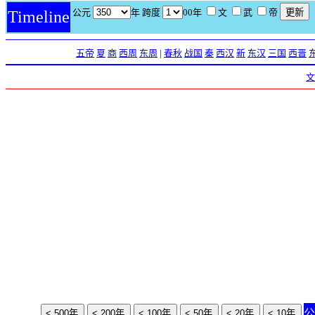
公元
年 跨度
00年
文
武
帝
Timeline
五帝
夏
商
西周
东周
|
春秋
战国
秦
西汉
新
东汉
三国
西晋
文