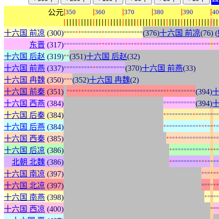
|
|
|
|
|
|
公元
350
360
370
380
390
40
|
|
|
|
|
|
|
|
|
|
|
|
|
|
|
|
|
|
|
|
|
|
|
|
|
|
|
|
|
|
|
|
|
|
|
|
|
|
|
|
|
|
|
|
|
|
|
|
|
|
|
|
|
十六国 前凉
(300)
(376)
十六国 前凉
(76) (
=
=
=
=
+
+
=
=
=
=
=
=
=
+
=
=
=
=
=
=
=
=
=
=
=
=
=
东晋
(317)
=
=
=
=
=
=
=
+
=
=
=
=
+
+
=
=
+
=
=
=
=
+
=
+
=
=
+
=
=
=
=
=
=
=
=
=
=
=
=
=
=
=
=
=
=
=
=
+
=
=
=
=
+
十六国 后赵
(319)
(351)
十六国 后赵
(32)
+
=
十六国 前燕
(337)
(370)
十六国 前燕
(33)
=
=
=
=
=
=
=
=
=
=
+
=
=
=
=
=
=
=
=
=
=
十六国 冉魏
(350)
(352)
十六国 冉魏
(2)
=
=
=
:
十六国 前秦
(351)
(394)
十
+
=
=
=
+
=
+
=
=
=
=
=
=
=
=
=
=
=
=
=
=
=
=
=
=
=
=
=
=
=
=
=
=
=
+
+
=
=
=
=
=
=
=
=
:
:
:
:
:
:
:
:
:
:
:
:
:
:
:
:
:
:
:
:
:
:
:
:
:
:
:
:
:
:
:
:
:
:
十六国 西燕
(384)
(394)
十
=
=
=
=
=
=
=
=
=
=
=
:
:
:
:
:
:
:
:
:
:
:
:
:
:
:
:
:
:
:
:
:
:
:
:
:
:
:
:
:
:
:
:
:
:
十六国 后秦
(384)
+
=
=
=
=
=
=
=
=
=
+
=
=
=
=
=
=
=
=
:
:
:
:
:
:
:
:
:
:
:
:
:
:
:
:
:
:
:
:
:
:
:
:
:
:
:
:
:
:
:
:
:
:
十六国 后燕
(384)
+
=
=
=
=
=
=
=
=
=
=
=
+
=
+
=
=
+
=
:
:
:
:
:
:
:
:
:
:
:
:
:
:
:
:
:
:
:
:
:
:
:
:
:
:
:
:
:
:
:
:
:
:
:
十六国 西秦
(385)
+
=
=
+
=
=
=
=
=
=
=
=
=
=
=
=
=
=
:
:
:
:
:
:
:
:
:
:
:
:
:
:
:
:
:
:
:
:
:
:
:
:
:
:
:
:
:
:
:
:
:
:
:
:
十六国 后凉
(386)
+
=
=
=
=
=
=
=
=
=
=
=
=
+
=
+
=
:
:
:
:
:
:
:
:
:
:
:
:
:
:
:
:
:
:
:
:
:
:
:
:
:
:
:
:
:
:
:
:
:
:
:
:
北朝 北魏
(386)
+
=
=
=
=
=
=
=
=
=
+
=
+
=
=
=
=
:
:
:
:
:
:
:
:
:
:
:
:
:
:
:
:
:
:
:
:
:
:
:
:
:
:
:
:
:
:
:
:
:
:
:
:
:
:
:
:
:
:
:
:
:
:
:
十六国 南凉
(397)
+
=
=
+
=
+
:
:
:
:
:
:
:
:
:
:
:
:
:
:
:
:
:
:
:
:
:
:
:
:
:
:
:
:
:
:
:
:
:
:
:
:
:
:
:
:
:
:
:
:
:
:
:
十六国 北凉
(397)
=
=
=
=
+
=
:
:
:
:
:
:
:
:
:
:
:
:
:
:
:
:
:
:
:
:
:
:
:
:
:
:
:
:
:
:
:
:
:
:
:
:
:
:
:
:
:
:
:
:
:
:
:
:
十六国 南燕
(398)
+
=
=
=
=
:
:
:
:
:
:
:
:
:
:
:
:
:
:
:
:
:
:
:
:
:
:
:
:
:
:
:
:
:
:
:
:
:
:
:
:
:
:
:
:
:
:
:
:
:
:
:
:
:
:
十六国 西凉
(400)
=
=
=