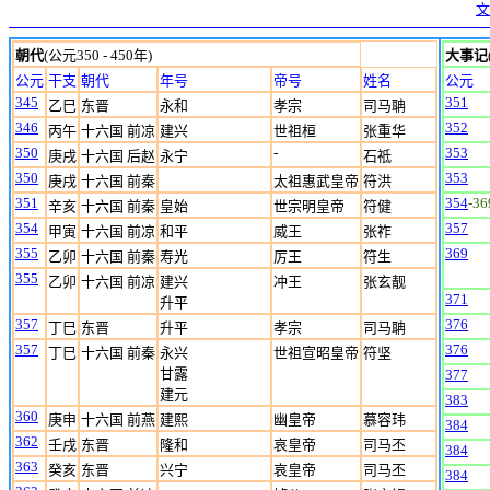
文
朝代
(公元350 - 450年)
大事记
公元
干支
朝代
年号
帝号
姓名
公元
345
351
乙巳
东晋
永和
孝宗
司马聃
346
352
丙午
十六国 前凉
建兴
世祖桓
张重华
350
-
353
庚戌
十六国 后赵
永宁
石祗
350
353
庚戌
十六国 前秦
太祖惠武皇帝
符洪
351
354
-36
辛亥
十六国 前秦
皇始
世宗明皇帝
符健
354
357
甲寅
十六国 前凉
和平
威王
张祚
355
369
乙卯
十六国 前秦
寿光
厉王
符生
355
乙卯
十六国 前凉
建兴
冲王
张玄靓
371
升平
357
376
丁巳
东晋
升平
孝宗
司马聃
357
376
丁巳
十六国 前秦
永兴
世祖宣昭皇帝
符坚
甘露
377
建元
383
360
庚申
十六国 前燕
建熙
幽皇帝
慕容玮
384
362
壬戌
东晋
隆和
哀皇帝
司马丕
384
363
癸亥
东晋
兴宁
哀皇帝
司马丕
384