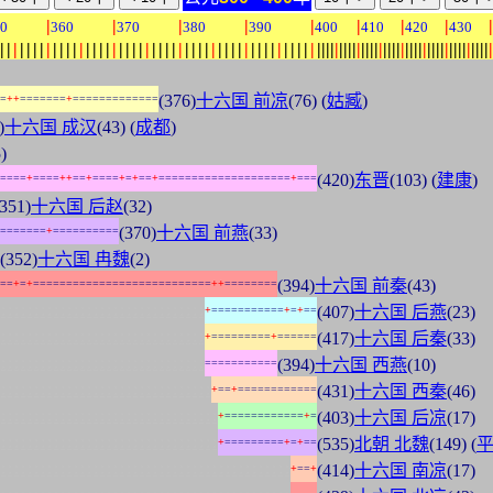
|
|
|
|
|
|
|
|
|
0
360
370
380
390
400
410
420
430
|
|
|
|
|
|
|
|
|
|
|
|
|
|
|
|
|
|
|
|
|
|
|
|
|
|
|
|
|
|
|
|
|
|
|
|
|
|
|
|
|
|
|
|
|
|
|
|
|
|
|
|
|
|
|
|
|
|
|
|
|
|
|
|
|
|
|
|
|
|
|
|
|
|
|
|
|
|
|
|
|
|
|
|
|
|
|
|
(376)
十六国 前凉
(76) (
姑臧
)
=
+
+
=
=
=
=
=
=
=
+
=
=
=
=
=
=
=
=
=
=
=
=
=
)
十六国 成汉
(43) (
成都
)
)
(420)
东晋
(103) (
建康
)
=
=
=
=
+
=
=
=
=
+
+
=
=
+
=
=
=
=
+
=
+
=
=
+
=
=
=
=
=
=
=
=
=
=
=
=
=
=
=
=
=
=
=
=
+
=
=
=
(351)
十六国 后赵
(32)
(370)
十六国 前燕
(33)
=
=
=
=
=
=
=
+
=
=
=
=
=
=
=
=
=
=
(352)
十六国 冉魏
(2)
(394)
十六国 前秦
(43)
=
=
+
=
+
=
=
=
=
=
=
=
=
=
=
=
=
=
=
=
=
=
=
=
=
=
=
=
=
=
=
=
+
+
=
=
=
=
=
=
=
=
:
:
:
:
:
:
:
:
:
:
:
:
:
:
:
:
:
:
:
:
:
:
:
:
:
:
:
:
:
:
:
(407)
十六国 后燕
(23)
+
=
=
=
=
=
=
=
=
=
=
=
+
=
+
=
=
:
:
:
:
:
:
:
:
:
:
:
:
:
:
:
:
:
:
:
:
:
:
:
:
:
:
:
:
:
:
:
(417)
十六国 后秦
(33)
+
=
=
=
=
=
=
=
=
=
+
=
=
=
=
=
=
:
:
:
:
:
:
:
:
:
:
:
:
:
:
:
:
:
:
:
:
:
:
:
:
:
:
:
:
:
:
:
(394)
十六国 西燕
(10)
=
=
=
=
=
=
=
=
=
=
=
:
:
:
:
:
:
:
:
:
:
:
:
:
:
:
:
:
:
:
:
:
:
:
:
:
:
:
:
:
:
:
:
(431)
十六国 西秦
(46)
+
=
=
+
=
=
=
=
=
=
=
=
=
=
=
=
:
:
:
:
:
:
:
:
:
:
:
:
:
:
:
:
:
:
:
:
:
:
:
:
:
:
:
:
:
:
:
:
:
(403)
十六国 后凉
(17)
+
=
=
=
=
=
=
=
=
=
=
=
=
+
=
:
:
:
:
:
:
:
:
:
:
:
:
:
:
:
:
:
:
:
:
:
:
:
:
:
:
:
:
:
:
:
:
:
(535)
北朝 北魏
(149) (
+
=
=
=
=
=
=
=
=
=
+
=
+
=
=
:
:
:
:
:
:
:
:
:
:
:
:
:
:
:
:
:
:
:
:
:
:
:
:
:
:
:
:
:
:
:
:
:
:
:
:
:
:
:
:
:
:
:
:
(414)
十六国 南凉
(17)
+
=
=
+