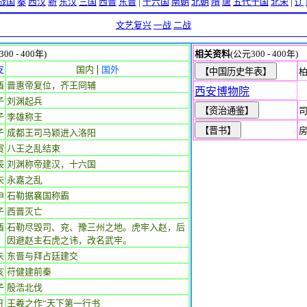
战国
秦
西汉
新
东汉
三国
西晋
东晋
|
十六国
南朝
北朝
隋
唐
五代十国
北宋
|
辽
文艺复兴
一战
二战
00 - 400年)
相关资料
(公元300 - 400年)
|
支
国内
国外
酉
晋惠帝复位，齐王冏辅
西安博物院
子
刘渊起兵
司
子
李雄称王
房
子
成都王司马颖进入洛阳
寅
八王之乱结束
辰
刘渊称帝建汉，十六国
未
永嘉之乱
申
石勒据襄国称霸
子
西晋灭亡
酉
石勒尽毁司、兖、豫三州之地。虎牢入赵，后
因避赵主石虎之讳，改名武牢。
未
东晋与拜占廷建交
亥
苻健建前秦
子
殷浩北伐
丑
王羲之作“天下第一行书