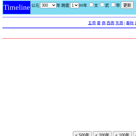
公元
年 跨度
00年
文
武
帝
Timeline
五帝
夏
商
西周
东周
|
春秋