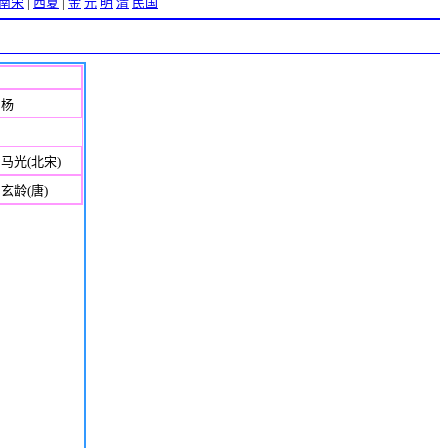
南宋
|
西夏
|
金
元
明
清
民国
柏杨
马光(北宋)
玄龄(唐)