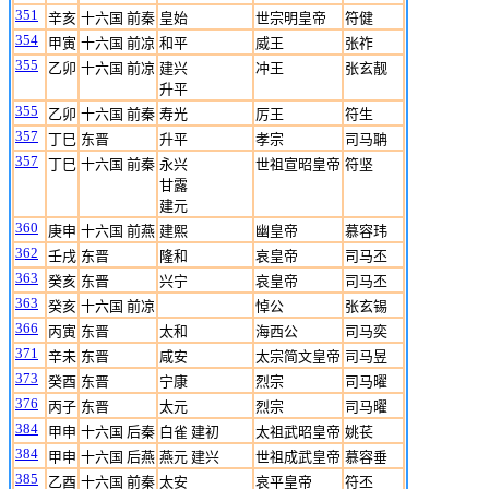
351
辛亥
十六国 前秦
皇始
世宗明皇帝
符健
354
甲寅
十六国 前凉
和平
威王
张祚
355
乙卯
十六国 前凉
建兴
冲王
张玄靓
升平
355
乙卯
十六国 前秦
寿光
厉王
符生
357
丁巳
东晋
升平
孝宗
司马聃
357
丁巳
十六国 前秦
永兴
世祖宣昭皇帝
符坚
甘露
建元
360
庚申
十六国 前燕
建熙
幽皇帝
慕容玮
362
壬戌
东晋
隆和
哀皇帝
司马丕
363
癸亥
东晋
兴宁
哀皇帝
司马丕
363
癸亥
十六国 前凉
悼公
张玄锡
366
丙寅
东晋
太和
海西公
司马奕
371
辛未
东晋
咸安
太宗简文皇帝
司马昱
373
癸酉
东晋
宁康
烈宗
司马曜
376
丙子
东晋
太元
烈宗
司马曜
384
甲申
十六国 后秦
白雀 建初
太祖武昭皇帝
姚苌
384
甲申
十六国 后燕
燕元 建兴
世祖成武皇帝
慕容垂
385
乙酉
十六国 前秦
太安
哀平皇帝
符丕