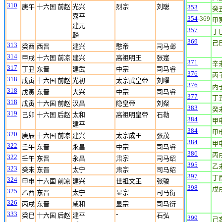
310
庚午
十六国 前赵
光兴
烈宗
刘聪
353
癸
嘉平
354
-369
甲
建元
357
丁
麟
369
己
313
癸酉
西晋
建兴
愍帝
司马邺
314
甲戌
十六国 前凉
建兴
高祖明王
张寔
371
辛
317
丁丑
东晋
建武
中宗
司马睿
376
丙
318
戊寅
十六国 前赵
光初
太宗武皇帝
刘曜
376
丙
318
戊寅
东晋
大兴
中宗
司马睿
377
丁
318
戊寅
十六国 前赵
汉昌
隐皇帝
刘粲
383
癸
319
己卯
十六国 后赵
太和
高祖明皇帝
石勒
384
甲
建平
384
甲
320
庚辰
十六国 前凉
建兴
太宗成王
张茂
384
甲
322
壬午
东晋
永昌
中宗
司马睿
386
丙
322
壬午
东晋
永昌
肃宗
司马绍
395
乙
323
癸未
东晋
太宁
肃宗
司马绍
397
丁
324
甲申
十六国 前凉
建兴
世祖文王
张骏
398
戊
325
乙酉
东晋
太宁
显宗
司马衍
326
丙戌
东晋
咸和
显宗
司马衍
333
-
癸巳
十六国 后赵
建平
石弘
399
己