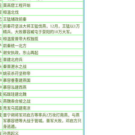
丑
莫高窟工程开始
寅
桓温北伐
巳
王猛辅政前秦
巳
前秦苻坚派大将王猛伐燕，12月，王猛以1万
精兵，大败慕容臧屯于荥阳的10万大军。
未
桓温废晋帝大权独揽
子
前秦统一北方
子
谢安执政，东山再起
丑
晋建北府兵
未
秦晋淝水之战
申
姚苌杀苻坚称帝
申
慕容垂重建燕国
申
慕容泓建西燕
戌
拓跋珪建北魏
未
燕魏叁合坡之战
酉
秃发乌孤建南凉
戌
晋宁朔将军邓启方等率兵2万攻打南燕，与燕
军慕容德等大战于管城。晋军大败，邓启方只
身逃遁。
亥
孙恩起义