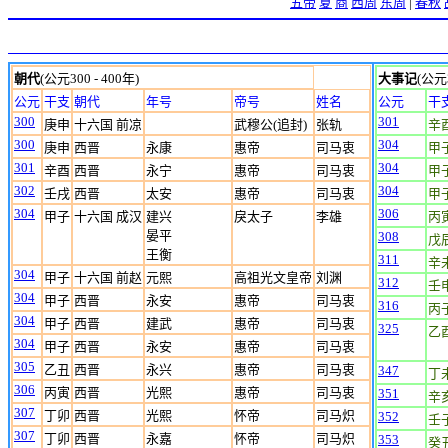
五帝
夏
商
西周
东周
|
春秋
朝代
(公元300 - 400年)
大事记
(公元3
公元
干支
朝代
年号
帝号
姓名
公元
干
300
301
庚申
十六国 前凉
武穆公(追封)
张轨
辛
300
304
庚申
西晋
永康
惠帝
司马衷
甲
301
304
辛酉
西晋
永宁
惠帝
司马衷
甲
302
304
壬戌
西晋
太安
惠帝
司马衷
甲
304
306
甲子
十六国 成汉
建兴
戾太子
李雄
丙
晏平
308
戊
王衡
311
辛
304
甲子
十六国 前赵
元熙
高祖光文皇帝
刘渊
312
壬
304
甲子
西晋
永安
惠帝
司马衷
316
丙
304
甲子
西晋
建武
惠帝
司马衷
325
乙
304
甲子
西晋
永安
惠帝
司马衷
305
乙丑
西晋
永兴
惠帝
司马衷
347
丁
306
丙寅
西晋
光熙
惠帝
司马衷
351
辛
307
丁卯
西晋
光熙
怀帝
司马炽
352
壬
307
丁卯
西晋
永嘉
怀帝
司马炽
353
癸