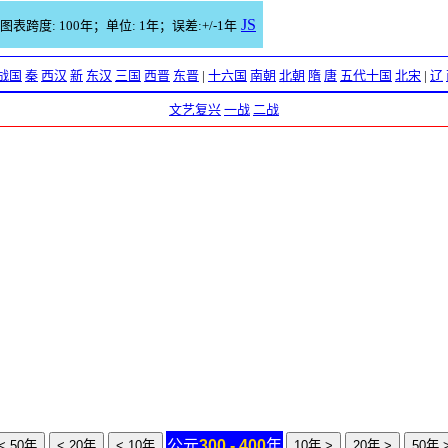
JS
图表跨度: 100年；单位: 1年；误差:+/-1年
战国
秦
西汉
新
东汉
三国
西晋
东晋
|
十六国
南朝
北朝
隋
唐
五代十国
北宋
|
辽
文艺复兴
一战
二战
公元
300 - 400
年