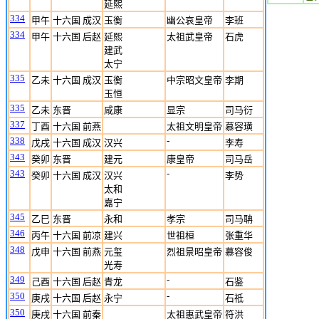
延熙
334
甲午
十六国 成汉
玉衡
幽公哀皇帝
李班
334
甲午
十六国 后赵
延熙
太祖武皇帝
石虎
建武
太宁
335
乙未
十六国 成汉
玉衡
中宗昭文皇帝
李期
玉恒
335
乙未
东晋
咸康
显宗
司马衍
337
丁酉
十六国 前燕
太祖文明皇帝
慕容璜
338
-
戊戌
十六国 成汉
汉兴
李寿
343
癸卯
东晋
建元
康皇帝
司马岳
343
-
癸卯
十六国 成汉
汉兴
李势
太和
嘉宁
345
乙巳
东晋
永和
孝宗
司马聃
346
丙午
十六国 前凉
建兴
世祖桓
张重华
348
戊申
十六国 前燕
元玺
烈祖景昭皇帝
慕容俊
光寿
349
-
己酉
十六国 后赵
青龙
石鉴
350
-
庚戌
十六国 后赵
永宁
石祗
350
庚戌
十六国 前秦
太祖惠武皇帝
符洪