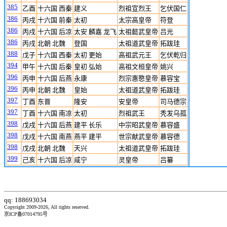
385
乙酉
十六国 西秦
建义
烈祖宣烈王
乞伏国仁
386
丙戌
十六国 前秦
太初
太宗高皇帝
符登
386
丙戌
十六国 后凉
太安 麟嘉 龙飞
太祖懿武皇帝
吕光
386
丙戌
北朝 北魏
登国
太祖道武皇帝
拓跋珪
388
戊子
十六国 西秦
太初 更始
高祖武元王
乞伏乾归
394
甲午
十六国 后秦
皇初 弘始
高祖文桓皇帝
姚兴
396
丙申
十六国 后燕
永康
烈宗惠愍皇帝
慕容宝
396
丙申
北朝 北魏
皇始
太祖道武皇帝
拓跋珪
397
丁酉
东晋
隆安
安皇帝
司马德宗
397
丁酉
十六国 南凉
太初
烈祖武王
秃发乌孤
398
戊戌
十六国 后燕
建平 长乐
中宗昭武皇帝
慕容盛
398
戊戌
十六国 南燕
燕平 建平
世宗献武皇帝
慕容德
398
戊戌
北朝 北魏
天兴
太祖道武皇帝
拓跋珪
399
己亥
十六国 后凉
咸宁
灵皇帝
吕纂
qq: 188693034
Copyright 2009-2026, All rights reserved.
京ICP备07014795号