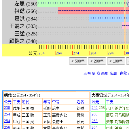
左思 (250)
+
+
+
+
+
+
+
+
+
+
+
+
+
+
+
+
+
+
+
+
+
+
+
+
+
+
+
+
+
+
+
+
+
+
+
+
+
+
+
+
+
+
+
+
+
+
+
+
+
+
+
+
:
:
:
:
:
:
:
:
:
:
:
:
祖逖 (266)
+
+
+
+
+
+
+
+
+
+
+
+
+
+
+
+
+
+
+
+
+
+
+
+
+
+
+
+
+
+
+
+
+
+
+
+
+
+
+
+
+
:
:
:
:
:
:
:
:
:
:
:
:
:
:
:
:
:
:
:
:
:
:
:
:
:
:
:
:
:
:
葛洪 (284)
+
+
+
+
+
+
+
+
+
+
+
+
+
+
+
+
+
+
+
+
+
+
+
:
:
:
:
:
:
:
:
:
:
:
:
:
:
:
:
:
:
:
:
:
:
:
:
:
:
:
:
:
:
:
:
:
:
:
:
:
:
:
:
:
:
:
:
:
:
:
:
:
王羲之 (303)
+
+
+
+
:
:
:
:
:
:
:
:
:
:
:
:
:
:
:
:
:
:
:
:
:
:
:
:
:
:
:
:
:
:
:
:
:
:
:
:
:
:
:
:
:
:
:
:
:
:
:
:
:
:
:
:
:
王猛 (325)
:
:
:
:
:
:
:
:
:
:
:
:
:
:
:
:
:
:
:
:
:
:
:
:
:
:
:
:
:
:
:
:
:
:
:
:
:
:
:
:
:
:
:
:
:
:
:
:
:
:
:
:
:
顾恺之 (348)
|
|
|
|
|
|
|
|
|
|
|
|
|
|
|
|
|
|
|
|
|
|
|
|
|
|
|
|
|
|
|
|
|
|
|
|
|
|
|
|
|
|
|
|
|
|
|
|
|
|
|
|
|
|
|
|
|
|
|
公元
254
264
274
284
294
30
五帝
夏
商
西周
东周
|
春秋
朝代
(公元254 - 354年)
大事记
(公元254 - 354
公元
干支
朝代
年号
帝号
姓名
公元
干支
238
249
-258
戊午
三国 蜀
延熙
后主
刘禅
己巳
姜维连
254
260
甲戌
三国 魏
正元
高贵乡公
曹髦
庚辰
司马昭
254
263
甲戌
三国 吴
五凤
会稽王
孙亮
癸未
刘禅降
256
264
丙子
三国 魏
甘露
高贵乡公
曹髦
甲申
钟会、