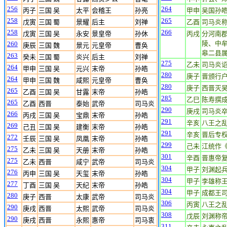
256
264
丙子
三国 吴
太平
会稽王
孙亮
甲申
吴国孙
258
265
戊寅
三国 蜀
景耀
后主
刘禅
乙酉
司马炎
258
266
戊寅
三国 吴
永安
景皇帝
孙休
丙戌
分河南
陵、中
260
庚辰
三国 魏
景元
元皇帝
曹奂
皋二县
263
癸未
三国 蜀
炎兴
后主
刘禅
275
乙未
司马炎
264
甲申
三国 吴
元兴
末帝
孙皓
280
庚子
晋颁行
264
甲申
三国 魏
咸熙
元皇帝
曹奂
280
庚子
西晋灭
265
乙酉
三国 吴
甘露
末帝
孙皓
285
乙巳
陈寿撰
265
乙酉
西晋
泰始
武帝
司马炎
290
庚戌
司马炎
266
丙戌
三国 吴
宝鼎
末帝
孙皓
291
辛亥
八王之
269
己丑
三国 吴
建衡
末帝
孙皓
291
辛亥
晋后专
272
壬辰
三国 吴
凤凰
末帝
孙皓
299
己未
江统作
275
乙未
三国 吴
天册
末帝
孙皓
301
辛酉
晋惠帝
275
乙未
西晋
咸宁
武帝
司马炎
304
甲子
刘渊起
276
丙申
三国 吴
天玺
末帝
孙皓
304
甲子
李雄称
277
丁酉
三国 吴
天纪
末帝
孙皓
304
甲子
成都王
280
庚子
西晋
太康
武帝
司马炎
306
丙寅
八王之
290
庚戌
西晋
太熙
武帝
司马炎
308
戊辰
刘渊称
290
庚戌
西晋
永熙
惠帝
司马衷
311