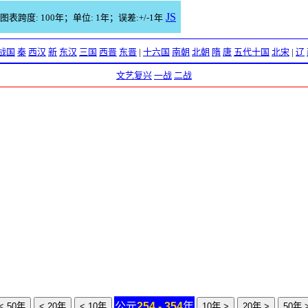
JS
图表跨度: 100年；单位: 1年；误差:+/-1年
战国
秦
西汉
新
东汉
三国
西晋
东晋
|
十六国
南朝
北朝
隋
唐
五代十国
北宋
|
辽
文艺复兴
一战
二战
公元
254 - 354
年