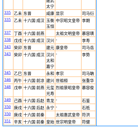
建武
太宁
335
乙未
东晋
咸康
显宗
司马衍
335
乙未
十六国 成汉
玉衡
中宗昭文皇帝
李期
玉恒
337
丁酉
十六国 前燕
太祖文明皇帝
慕容璜
338
-
戊戌
十六国 成汉
汉兴
李寿
343
癸卯
东晋
建元
康皇帝
司马岳
343
-
癸卯
十六国 成汉
汉兴
李势
太和
嘉宁
345
乙巳
东晋
永和
孝宗
司马聃
346
丙午
十六国 前凉
建兴
世祖桓
张重华
348
戊申
十六国 前燕
元玺
烈祖景昭皇帝
慕容俊
光寿
349
-
己酉
十六国 后赵
青龙
石鉴
350
-
庚戌
十六国 后赵
永宁
石祗
350
庚戌
十六国 前秦
太祖惠武皇帝
符洪
351
辛亥
十六国 前秦
皇始
世宗明皇帝
符健