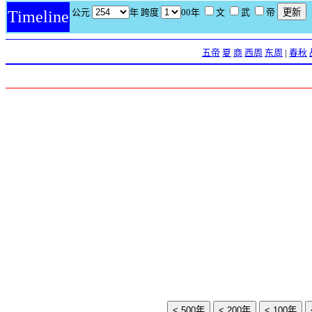
公元
年 跨度
00年
文
武
帝
Timeline
五帝
夏
商
西周
东周
|
春秋