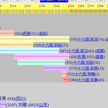
|
|
|
|
|
|
|
|
|
4
314
324
334
344
354
364
374
384
|
|
|
|
|
|
|
|
|
|
|
|
|
|
|
|
|
|
|
|
|
|
|
|
|
|
|
|
|
|
|
|
|
|
|
|
|
|
|
|
|
|
|
|
|
|
|
|
|
|
|
|
|
|
|
|
|
|
|
|
|
|
|
|
|
|
|
|
|
|
|
|
|
|
|
|
|
|
|
|
|
|
|
|
|
|
|
|
)
(316)
西晋
(51) (
洛阳
)
+
=
=
=
=
=
+
=
=
=
(376)
十六国 前凉
(76) (
=
=
=
=
=
=
=
+
=
=
=
=
=
+
=
=
=
+
=
=
=
=
=
=
=
=
=
=
=
=
=
=
=
=
=
=
=
=
=
+
=
=
=
=
=
=
=
+
(329)
十六国 前赵
(25)
=
=
=
+
=
=
=
=
=
=
=
+
=
=
=
=
=
=
=
=
=
=
=
(347)
十六国 成汉
(43) (
成都
)
=
=
=
=
=
=
=
=
=
=
=
=
=
=
=
=
=
=
=
=
=
=
=
=
=
=
=
+
+
=
=
+
=
=
=
=
+
=
=
=
=
:
:
:
:
:
:
:
:
:
:
(420)
东晋
(103) (
建康
)
+
+
=
=
=
+
+
=
+
+
=
=
=
=
=
=
=
=
+
=
=
=
=
=
=
=
+
=
+
=
=
=
=
=
=
=
=
=
:
:
:
:
:
:
:
:
:
:
:
:
(351)
十六国 后赵
(32)
+
=
=
=
=
=
=
=
=
=
=
=
=
=
+
+
=
=
=
=
=
=
=
=
=
=
=
=
=
=
+
+
=
:
:
:
:
:
:
:
:
:
:
:
:
:
:
:
:
:
:
:
:
:
:
:
:
:
:
:
:
:
:
(370)
十六国 前燕
(33)
+
=
=
=
=
=
=
=
=
=
=
+
=
=
=
=
=
=
:
:
:
:
:
:
:
:
:
:
:
:
:
:
:
:
:
:
:
:
:
:
:
:
:
:
:
:
:
:
:
:
:
:
:
:
:
:
:
:
:
:
:
(352)
十六国 冉魏
(2)
=
=
=
:
:
:
:
:
:
:
:
:
:
:
:
:
:
:
:
:
:
:
:
:
:
:
:
:
:
:
:
:
:
:
:
:
:
:
:
:
:
:
:
:
:
:
:
(394)
十六国 前秦
(43)
+
=
=
=
陈寿 (64)(
四川
)
(310?) 刘徽 (60)?(
山东
)
+
+
+
+