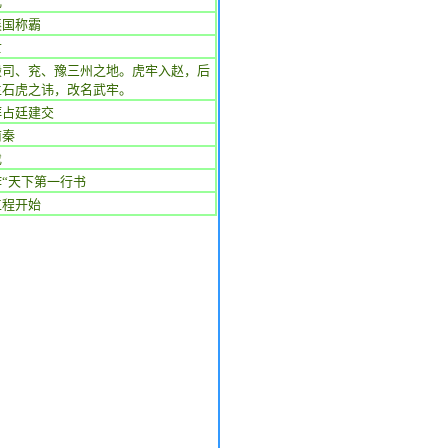
乱
襄国称霸
亡
毁司、兖、豫三州之地。虎牢入赵，后
主石虎之讳，改名武牢。
拜占廷建交
前秦
伐
“天下第一行书
工程开始