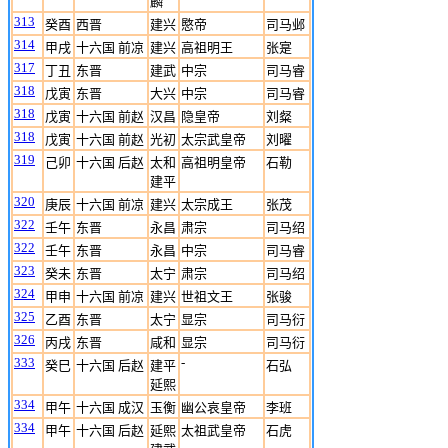
麟
313
癸酉
西晋
建兴
愍帝
司马邺
314
甲戌
十六国 前凉
建兴
高祖明王
张寔
317
丁丑
东晋
建武
中宗
司马睿
318
戊寅
东晋
大兴
中宗
司马睿
318
戊寅
十六国 前赵
汉昌
隐皇帝
刘粲
318
戊寅
十六国 前赵
光初
太宗武皇帝
刘曜
319
己卯
十六国 后赵
太和
高祖明皇帝
石勒
建平
320
庚辰
十六国 前凉
建兴
太宗成王
张茂
322
壬午
东晋
永昌
肃宗
司马绍
322
壬午
东晋
永昌
中宗
司马睿
323
癸未
东晋
太宁
肃宗
司马绍
324
甲申
十六国 前凉
建兴
世祖文王
张骏
325
乙酉
东晋
太宁
显宗
司马衍
326
丙戌
东晋
咸和
显宗
司马衍
333
-
癸巳
十六国 后赵
建平
石弘
延熙
334
甲午
十六国 成汉
玉衡
幽公哀皇帝
李班
334
甲午
十六国 后赵
延熙
太祖武皇帝
石虎