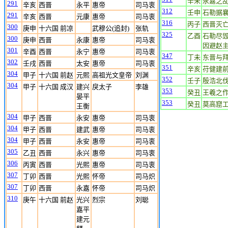
辛未
永嘉之
291
辛亥
西晋
永平
惠帝
司马衷
312
壬申
石勒据
291
辛亥
西晋
元康
惠帝
司马衷
316
丙子
西晋灭
300
庚申
十六国 前凉
武穆公(追封)
张轨
325
乙酉
石勒尽
300
庚申
西晋
永康
惠帝
司马衷
因避赵
301
辛酉
西晋
永宁
惠帝
司马衷
347
丁未
东晋与
302
壬戌
西晋
太安
惠帝
司马衷
351
辛亥
苻健建
304
甲子
十六国 前赵
元熙
高祖光文皇帝
刘渊
352
壬子
殷浩北
304
甲子
十六国 成汉
建兴
戾太子
李雄
353
癸丑
王羲之作
晏平
353
癸丑
莫高窟
王衡
304
甲子
西晋
永安
惠帝
司马衷
304
甲子
西晋
建武
惠帝
司马衷
304
甲子
西晋
永安
惠帝
司马衷
305
乙丑
西晋
永兴
惠帝
司马衷
306
丙寅
西晋
光熙
惠帝
司马衷
307
丁卯
西晋
光熙
怀帝
司马炽
307
丁卯
西晋
永嘉
怀帝
司马炽
310
庚午
十六国 前赵
光兴
烈宗
刘聪
嘉平
建元