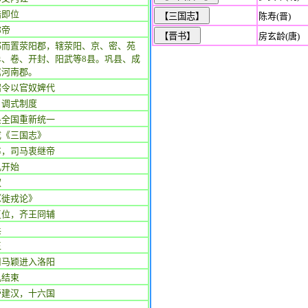
皓即位
陈寿(晋)
称帝
房玄龄(唐)
郡而置荥阳郡，辖荥阳、京、密、苑
牟、卷、开封、阳武等8县。巩县、成
属河南郡。
诏令以官奴婢代
户调式制度
吴全国重新统一
成《三国志》
卒，司马衷继帝
乱开始
权
《徙戎论》
复位，齐王冏辅
兵
王
司马颖进入洛阳
乱结束
帝建汉，十六国