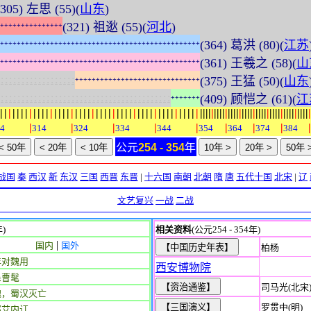
(305) 左思 (55)(
山东
)
(321) 祖逖 (55)(
河北
)
+
+
+
+
+
+
+
+
+
+
+
+
+
+
+
(364) 葛洪 (80)(
江苏
+
+
+
+
+
+
+
+
+
+
+
+
+
+
+
+
+
+
+
+
+
+
+
+
+
+
+
+
+
+
+
+
+
+
+
+
+
+
+
+
+
+
+
+
+
+
+
+
(361) 王羲之 (58)(
山
+
+
+
+
+
+
+
+
+
+
+
+
+
+
+
+
+
+
+
+
+
+
+
+
+
+
+
+
+
+
+
+
+
+
+
+
+
+
+
+
+
+
+
+
+
+
+
+
:
:
:
:
:
:
:
:
:
:
:
:
:
:
:
:
:
:
(375) 王猛 (50)(
山东
+
+
+
+
+
+
+
+
+
+
+
+
+
+
+
+
+
+
+
+
+
+
+
+
+
+
+
+
+
+
:
:
:
:
:
:
:
:
:
:
:
:
:
:
:
:
:
:
:
:
:
:
:
:
:
:
:
:
:
:
:
:
:
:
:
:
:
:
:
:
:
(409) 顾恺之 (61)(
江
+
+
+
+
+
+
+
|
|
|
|
|
|
|
|
|
|
|
|
|
|
|
|
|
|
|
|
|
|
|
|
|
|
|
|
|
|
|
|
|
|
|
|
|
|
|
|
|
|
|
|
|
|
|
|
|
|
|
|
|
|
|
|
|
|
|
|
|
|
|
|
|
|
|
|
|
|
|
|
|
|
|
|
|
|
|
|
|
|
|
|
|
|
|
|
|
|
|
|
|
|
|
|
|
4
314
324
334
344
354
364
374
384
公元
254 - 354
年
战国
秦
西汉
新
东汉
三国
西晋
东晋
|
十六国
南朝
北朝
隋
唐
五代十国
北宋
|
辽
文艺复兴
一战
二战
年)
相关资料
(公元254 - 354年)
|
国内
国外
柏杨
年对魏用
西安博物院
杀曹髦
司马光(北宋
魏，蜀汉灭亡
罗贯中(明)
邓艾内讧