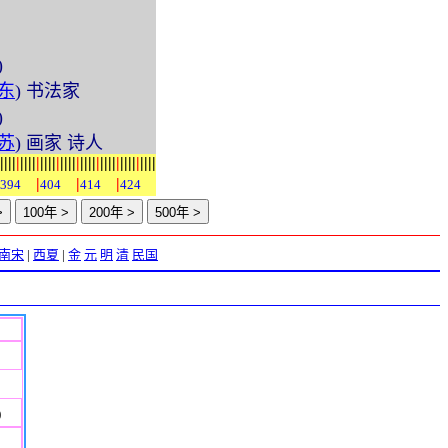
)
东
) 书法家
)
苏
) 画家 诗人
|
|
|
|
|
|
|
|
|
|
|
|
|
|
|
|
|
|
|
|
|
|
|
|
|
|
|
|
|
|
|
|
|
|
|
|
|
|
|
|
|
|
394
404
414
424
南宋
|
西夏
|
金
元
明
清
民国
)