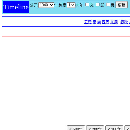
公元
年 跨度
00年
文
武
帝
Timeline
五帝
夏
商
西周
东周
|
春秋