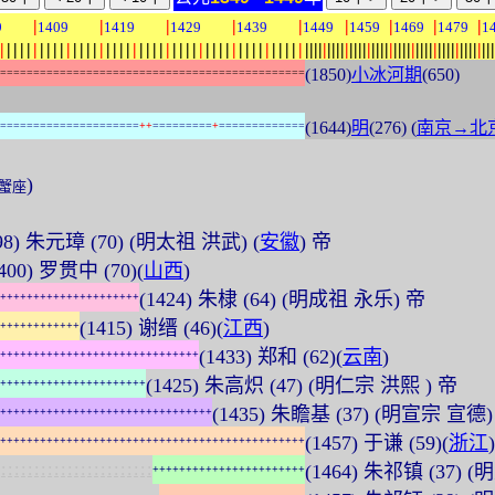
|
|
|
|
|
|
|
|
|
9
1409
1419
1429
1439
1449
1459
1469
1479
1
|
|
|
|
|
|
|
|
|
|
|
|
|
|
|
|
|
|
|
|
|
|
|
|
|
|
|
|
|
|
|
|
|
|
|
|
|
|
|
|
|
|
|
|
|
|
|
|
|
|
|
|
|
|
|
|
|
|
|
|
|
|
|
|
|
|
|
|
|
|
|
|
|
|
|
|
|
|
|
|
|
|
|
|
|
|
|
|
|
(1850)
小冰河期
(650)
=
=
=
=
=
=
=
=
=
=
=
=
=
=
=
=
=
=
=
=
=
=
=
=
=
=
=
=
=
=
=
=
=
=
=
=
=
=
=
=
=
=
=
=
=
=
(1644)
明
(276) (
南京→北
=
=
=
=
=
=
=
=
=
=
=
=
=
=
=
=
=
=
=
=
=
+
+
=
=
=
=
=
=
=
=
=
+
=
=
=
=
=
=
=
=
=
=
=
=
=
)
蟹座
398) 朱元璋 (70) (明太祖 洪武) (
安徽
) 帝
1400) 罗贯中 (70)(
山西
)
(1424) 朱棣 (64) (明成祖 永乐) 帝
+
+
+
+
+
+
+
+
+
+
+
+
+
+
+
+
+
+
+
+
+
(1415) 谢缙 (46)(
江西
)
+
+
+
+
+
+
+
+
+
+
+
+
(1433) 郑和 (62)(
云南
)
+
+
+
+
+
+
+
+
+
+
+
+
+
+
+
+
+
+
+
+
+
+
+
+
+
+
+
+
+
+
(1425) 朱高炽 (47) (明仁宗 洪熙 ) 帝
+
+
+
+
+
+
+
+
+
+
+
+
+
+
+
+
+
+
+
+
+
+
(1435) 朱瞻基 (37) (明宣宗 宣德)
+
+
+
+
+
+
+
+
+
+
+
+
+
+
+
+
+
+
+
+
+
+
+
+
+
+
+
+
+
+
+
+
(1457) 于谦 (59)(
浙江
)
+
+
+
+
+
+
+
+
+
+
+
+
+
+
+
+
+
+
+
+
+
+
+
+
+
+
+
+
+
+
+
+
+
+
+
+
+
+
+
+
+
+
+
+
+
+
:
:
:
:
:
:
:
:
:
:
:
:
:
:
:
:
:
:
:
:
:
:
:
(1464) 朱祁镇 (37)
+
+
+
+
+
+
+
+
+
+
+
+
+
+
+
+
+
+
+
+
+
+
+