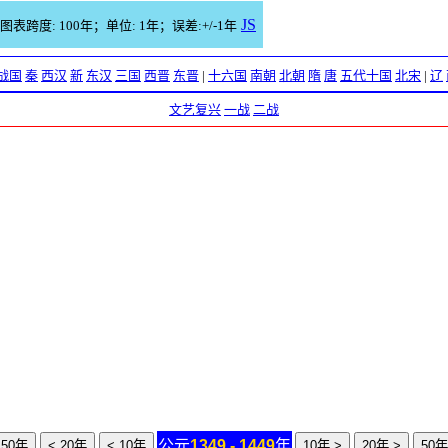
JS
图表跨度: 100年；单位: 1年；误差:+/-1年
战国
秦
西汉
新
东汉
三国
西晋
东晋
|
十六国
南朝
北朝
隋
唐
五代十国
北宋
|
辽
文艺复兴
一战
二战
公元
1349 - 1449
年