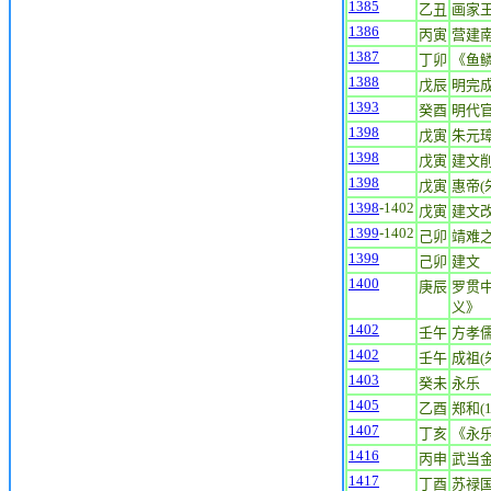
1385
乙丑
画家王蒙
1386
丙寅
营建
1387
丁卯
《鱼
1388
戊辰
明完
1393
癸酉
明代
1398
戊寅
朱元
1398
戊寅
建文
1398
戊寅
惠帝(朱
1398
-1402
戊寅
建文
1399
-1402
己卯
靖难
1399
己卯
建文
1400
庚辰
罗贯中
义》
1402
壬午
方孝儒(
1402
壬午
成祖(朱
1403
癸未
永乐
1405
乙酉
郑和(1
1407
丁亥
《永
1416
丙申
武当
1417
丁酉
苏禄