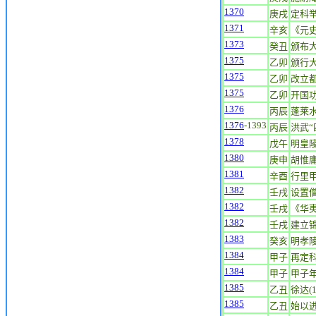
1370
庚戌
定科
1371
辛亥
《元
1373
癸丑
颁布
1375
乙卯
颁行
1375
乙卯
改立
1375
乙卯
开国
1376
丙辰
蓬莱
1376
-1393
丙辰
洪武“
1378
戊午
明皇
1380
庚申
胡惟庸
1381
辛酉
行里
1382
壬戌
设置
1382
壬戌
《华
1382
壬戌
建立
1383
癸亥
明孝
1384
甲子
再定
1384
甲子
甲子
1385
乙丑
徐达(1
1385
乙丑
始以