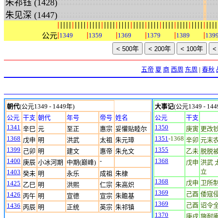
:
:
:
:
:
:
:
:
:
:
:
:
:
:
:
:
:
:
:
:
:
:
:
:
:
:
:
:
:
:
:
:
:
:
:
:
:
:
:
:
:
:
:
:
:
:
:
:
:
:
:
:
:
:
:
朱祁钰 (1428)
:
:
:
:
:
:
:
:
:
:
:
:
:
:
:
:
:
:
:
:
:
:
:
:
:
:
:
:
:
:
:
:
:
:
:
:
:
:
:
:
:
:
:
:
:
:
:
:
:
:
:
:
:
:
:
朱见深 (1447)
|
|
|
|
|
|
|
|
|
|
|
|
|
|
|
|
|
|
|
|
|
|
|
|
|
|
|
|
|
|
|
|
|
|
|
|
|
|
|
|
|
|
|
|
|
|
|
|
|
|
|
|
|
|
|
|
|
|
|
|
|
公元
1349
1359
1369
1379
1389
139
五帝
夏
商
西周
东周
|
春秋
朝代
(公元1349 - 1449年)
大事记
(公元1349 - 14
公元
干支
朝代
年号
帝号
姓名
公元
干支
1341
1350
辛巳
元
至正
惠宗
妥懽贴睦尔
庚寅
更改
1368
1351
-1368
戊申
明
洪武
太祖
朱元璋
辛卯
元末
1399
1355
己卯
明
建文
惠帝
朱允文
乙未
脱脱
1400
-
1368
庚辰
小冰河期
中期(巅峰)
戊申
洪武 
立
1403
癸未
明
永乐
成祖
朱棣
1368
戊申
卫所
1425
乙巳
明
洪熙
仁宗
朱高炽
1369
己酉
倭寇
1426
丙午
明
宣德
宣宗
朱瞻基
1369
己酉
诏令
1436
丙辰
明
正统
英宗
朱祁镇
1370
庚戌
施耐庵