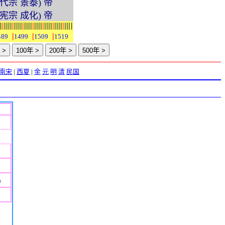
(明代宗 景泰) 帝
(明宪宗 成化) 帝
|
|
|
|
|
|
|
|
|
|
|
|
|
|
|
|
|
|
|
|
|
|
|
|
|
|
|
|
|
|
|
|
|
|
|
|
|
|
|
489
1499
1509
1519
南宋
|
西夏
|
金
元
明
清
民国
)