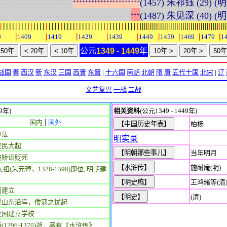
:
:
:
:
:
:
:
:
:
:
:
:
:
:
:
:
:
:
:
:
:
:
:
:
(1457) 朱祁钰 (29) 
+
+
+
+
+
+
+
+
+
+
+
+
+
+
+
+
+
+
+
+
+
+
:
:
:
:
:
:
:
:
:
:
:
:
:
:
:
:
:
:
:
:
:
:
:
:
:
:
:
:
:
:
:
:
:
:
:
:
:
:
:
:
:
:
:
(1487) 朱见深 (40) 
+
+
+
|
|
|
|
|
|
|
|
|
|
|
|
|
|
|
|
|
|
|
|
|
|
|
|
|
|
|
|
|
|
|
|
|
|
|
|
|
|
|
|
|
|
|
|
|
|
|
|
|
|
|
|
|
|
|
|
|
|
|
|
|
|
|
|
|
|
|
|
|
|
|
|
|
|
|
|
|
|
|
|
|
|
|
|
|
|
|
|
|
|
|
|
|
|
|
|
|
|
9
1409
1419
1429
1439
1449
1459
1469
1479
1
公元
1349 - 1449
年
战国
秦
西汉
新
东汉
三国
西晋
东晋
|
十六国
南朝
北朝
隋
唐
五代十国
北宋
|
辽
文艺复兴
一战
二战
49年)
相关资料
(公元1349 - 1449年)
|
国内
国外
柏杨
钞法
明实录
农民大起
当年明月
被矫诏贬死
施耐庵(明)
太祖(朱元璋，1328-1398)即位, 明朝建
王鸿绪等(清
制建立
(清)
侵山东沿岸，倭寇之忧起
全国建立学校
(1296-1370)逝，著有《水浒传》