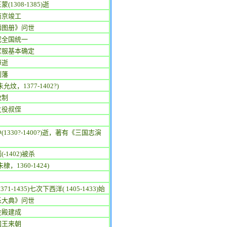
(1308-1385)逝
南京竣工
鳞图册》问世
成全国统一
官服基本确定
璋逝
削藩
允炆，1377-1402?)
改制
之役叔侄
(1330?-1400?)逝，著有《三国志演
-1402)被杀
棣，1360-1424)
371-1435)七次下西洋( 1405-1433)始
乐大典》问世
金殿建成
国王来朝