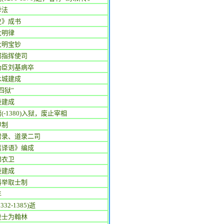
举法
史》成书
大明律
大明宝钞
都指挥使司
功臣刘基病卒
水城建成
四狱”
陵建成
(-1380)入狱，废止宰相
甲制
僧录、道录二司
夷译语》编成
锦衣卫
陵建成
科举取士制
年
332-1385)逝
进士为翰林