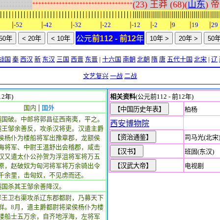
:
:
:
:
:
:
:
:
:
:
:
(23) 王莽 (68)(
山东
) 帝
+
+
+
+
+
+
+
+
+
+
+
+
+
+
+
+
+
+
+
+
+
+
+
+
+
+
+
+
+
+
+
+
+
+
|
|
|
|
|
|
|
|
|
|
|
|
|
|
|
|
|
|
|
|
|
|
|
|
|
|
|
|
|
|
|
|
|
|
|
|
|
|
|
|
|
|
|
|
|
|
|
|
|
|
|
|
|
|
|
|
|
|
|
|
|
|
|
|
|
|
|
|
|
|
|
|
|
|
|
|
|
|
|
|
|
|
|
|
|
|
|
|
|
|
|
|
|
|
|
|
|
|
-52
-42
-32
-22
-12
-2
9
19
29
公元
前112 - 前12
年
战国
秦
西汉
新
东汉
三国
西晋
东晋
|
十六国
南朝
北朝
隋
唐
五代十国
北宋
|
辽
文艺复兴
一战
二战
12年)
相关资料
(公元前112 - 前12年)
|
国内
国外
柏杨
越国破。中郎将郭昌征西南夷，平之。
西安博物院
越王邹余善反，攻杀汉将吏。汉遣主爵
司马光(北宋
侯杨仆为楼船将军出豫章郡，龙额侯
海将军、中尉王温舒出会稽郡，咸击
班固(东汉)
汉又遣太仆公孙贺为浮沮将军将万五
原，赵破奴为匈河将军将万余骑出令
电视剧
千余里，击匈奴，不见虏而还。
越国杀其王邹余善降汉。
鲜王卫右渠攻杀辽东郡都尉，乃募天下
鲜。8月，遣主爵都尉将梁侯杨仆为楼
楼船士五万余，自齐地浮海，左将军