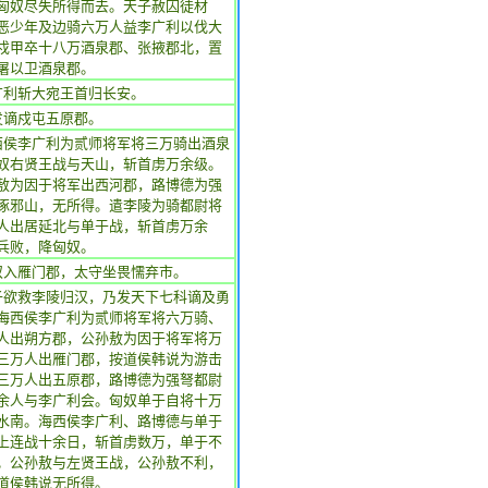
匈奴尽失所得而去。天子赦囚徒材
恶少年及边骑六万人益李广利以伐大
戍甲卒十八万酒泉郡、张掖郡北，置
屠以卫酒泉郡。
广利斩大宛王首归长安。
发谪戍屯五原郡。
西侯李广利为贰师将军将三万骑出酒泉
奴右贤王战与天山，斩首虏万余级。
敖为因于将军出西河郡，路博德为强
涿邪山，无所得。遣李陵为骑都尉将
人出居延北与单于战，斩首虏万余
兵败，降匈奴。
奴入雁门郡，太守坐畏懦弃市。
子欲救李陵归汉，乃发天下七科谪及勇
海西侯李广利为贰师将军将六万骑、
人出朔方郡，公孙敖为因于将军将万
三万人出雁门郡，按道侯韩说为游击
三万人出五原郡，路博德为强弩都尉
余人与李广利会。匈奴单于自将十万
水南。海西侯李广利、路博德与单于
上连战十余日，斩首虏数万，单于不
。公孙敖与左贤王战，公孙敖不利，
道侯韩说无所得。