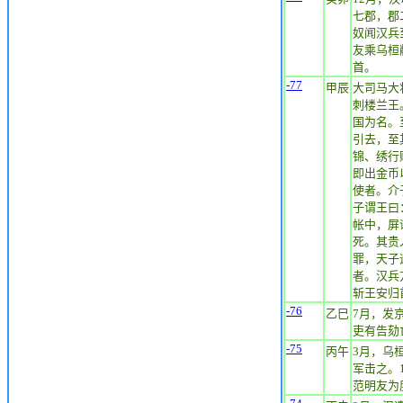
七郡，郡
奴闻汉兵
友乘乌桓
首。
-77
甲辰
大司马大
刺楼兰王
国为名。
引去，至
锦、绣行
即出金币
使者。介
子谓王曰
帐中，屏
死。其贵
罪，天子
者。汉兵
斩王安归
-76
乙巳
7月，发
吏有告劾
-75
丙午
3月，乌
军击之。
范明友为