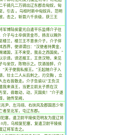
二千骑凡二万骑出辽东郡击匈奴，匈
至，引去 。乌桓时新中匈奴兵，范明
敝，击之，斩首六千余级，获三王
将军博陆侯霍光白遣平乐监傅介子往
。介子与士卒俱赁金币，扬言以赐外
至楼兰，楼兰王不意亲介子，介子佯
其西界，使译谓曰：“汉使者持黄金，
赐诸国，王不来受，我去之西国矣。”
以示译。译还报王，王贪汉物，来见
子与坐饮，陈物示之。饮酒皆醉，介
：“天子使我私报王。”王起随介子入
语，壮士二人从后刺之，刃交胸 ，立
人左右皆散走。介子告谕以“王负汉
遣我来诛王，当更立前太子质在汉
方至，毋敢动，动，灭国矣！”介子遂
首，驰传至阙，
京兆尹、左冯翊、右扶风及郡国恶少年
亡者至北军，屯辽东郡。
桓犯塞，遣卫尉平陵侯范明友为度辽将
10月，乌桓复犯塞，复遣卫尉平陵侯
度辽将军击之。