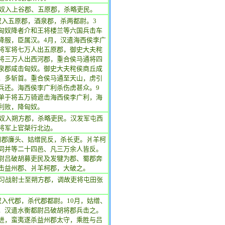
匈奴入上谷郡、五原郡，杀略吏民。
奴入五原郡，酒泉郡，杀两都尉。3
匈奴降者介和王将楼兰等六国兵击车
降服，臣属汉。4月，汉遣海西侯李广
将军将七万人出五原郡，御史大夫秺
将三万人出西河郡，重合侯马通将四
泉郡咸击匈奴。御史大夫秺侯商丘成
，多斩首。重合侯马通至天山，虏引
兵还。海西侯李广利杀伤虏甚众。9
单于将五万骑遮击海西侯李广利，海
利败，降匈奴。
匈奴入朔方郡，杀略吏民。汉发军屯西
将军上官桀行北边。
州郡廉头、姑缯民反，杀长吏。爿羊柯
同并等二十四邑、凡三万余人皆反。
尉吕破胡募吏民及发犍为郡、蜀郡奔
击益州郡、爿羊柯郡，大破之。
发习战射士至朔方郡，调故吏将屯田张
奴入代郡，杀代郡都尉。10月，姑缯、
，汉遣水衡都尉吕破胡将郡兵击之。
进，蛮夷遂杀益州郡太守，乘胜与吕