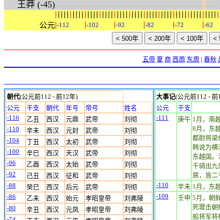
:
:
:
:
:
:
:
:
:
:
:
:
:
:
:
:
:
:
:
:
:
:
:
:
:
:
:
:
:
:
:
:
:
:
:
:
:
:
:
:
:
:
:
:
:
:
:
:
:
:
:
:
:
:
:
:
王莽 (-45)
|
|
|
|
|
|
|
|
|
|
|
|
|
|
|
|
|
|
|
|
|
|
|
|
|
|
|
|
|
|
|
|
|
|
|
|
|
|
|
|
|
|
|
|
|
|
|
|
|
|
|
|
|
|
|
|
|
|
|
|
|
|
公元
-112
-102
-92
-82
-72
-62
五帝
夏
商
西周
东周
|
春秋
朝代
(公元前112 - 前12年)
大事记
(公元前112 - 前
公元
干支
朝代
年号
帝号
姓名
公元
干支
-116
-111
乙丑
西汉
元鼎
武帝
刘彻
庚午
1月，南
8月，东
-110
辛未
西汉
元封
武帝
刘彻
都尉将梁
-104
丁丑
西汉
太初
武帝
刘彻
韩说为横
-100
辛巳
西汉
天汉
武帝
刘彻
东越国。
-96
乙酉
西汉
太始
武帝
刘彻
千骑出九
-92
居，皆二
己丑
西汉
征和
武帝
刘彻
-110
-88
辛未
1月，东
癸巳
西汉
后元
武帝
刘彻
-109
-86
壬申
5月，朝
乙未
西汉
始元
孝昭皇帝
刘弗陵
死罪击朝
-80
辛丑
西汉
元凤
孝昭皇帝
刘弗陵
船将军将
-74