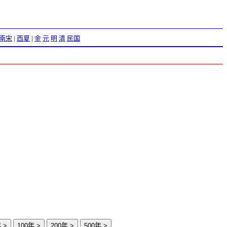
南宋
|
西夏
|
金
元
明
清
民国