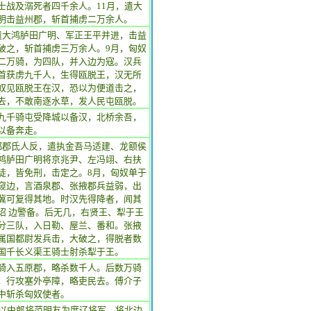
士战及溺死者四千余人。11月，遣大
明击益州郡，斩首捕虏二万余人。
遣大鸿胪田广明、军正王平并进，击益
破之，斩首捕虏三万余人。9月，匈奴
二万骑，为四队，并入边为寇。汉兵
首获虏九千人，生得瓯脱王，汉无所
奴见瓯脱王在汉，恐以为便道击之，
去，不敢南逐水草，发人民屯瓯脱。
九千骑屯受降城以备汉，北桥余吾，
以备奔走。
都郡氐人反，遣执金吾马适建、龙额侯
鸿胪田广明将京兆尹、左冯翊、右扶
徒，皆免刑，击定之。8月，匈奴单于
窥边，言酒泉郡、张掖郡兵益弱，出
冀可复得其地。时汉先得降者，闻其
诏 边警备。后无几，右贤王、犁于王
分三队，入日勒、屋兰、番和。张掖
属国都尉发兵击，大破之，得脱者数
国千长义渠王骑士射杀犁于王。
骑入五原郡，略杀数千人。后数万骑
，行攻塞外亭障，略吏民去。傅介子
中斩杀匈奴使者。
汉以中郎将范明友为度辽将军，将北边