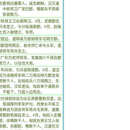
东郡将应募罪人，咸击朝鲜。汉又遣
、中郎将卫广发巴郡、蜀郡兵平西南
，斩首数万。
鲜斩其王卫右渠降汉。8月，武都郡氐
兵击定之，令分徙酒泉郡。9月，赵破
七百人破楼兰、车师。
奴寇边，遣郭昌为拔胡将军屯朔方郡。
州郡昆明夷反，赦京师亡命令从军，遣
胡将军将兵击之。
李广利为贰师将军，发属国六千骑及郡
数万人，以往伐大宛。
广利兵败，引兵留敦煌郡。8月，遣浞
奴为浚稽将军将二万骑出朔方郡击匈
虏数千人，后匈奴兵八万骑围之，生
赵破奴，汉军遂没。匈奴单于谴奇兵
，不能下，乃寇入边而去。
使光禄勋徐自为出五原郡塞数百里，远
，筑城障列亭至庐句，而使长平侯卫
侯韩说为游击将军将兵屯其旁，遣路
弩都尉筑居延泽上。8月，匈奴入定襄
郡，杀略数千人，匈奴右贤王又入张
泉郡，杀都尉，略数千人。汉遣任文