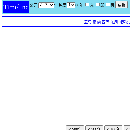
公元
年 跨度
00年
文
武
帝
Timeline
五帝
夏
商
西周
东周
|
春秋