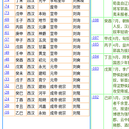
丁未
西汉
元平
孝昭皇帝
刘弗陵
荀彘自辽
-74
丁未
西汉
废帝
刘贺
将军郭昌
-73
戊申
西汉
本始
宣帝
刘询
夷未服者
-69
-108
壬子
西汉
地节
宣帝
刘询
癸酉
7月，朝
-65
人反，汉
丙辰
西汉
元康
宣帝
刘询
奴率轻骑
-61
庚申
西汉
神爵
宣帝
刘询
-107
甲戌
8月，匈
-57
甲子
西汉
五凤
宣帝
刘询
-105
丙子
4月，益
-53
戊辰
西汉
甘露
宣帝
刘询
郭昌为拔
-49
壬申
西汉
黄龙
宣帝
刘询
-104
丁丑
9月，拜
-48
癸酉
西汉
初元
元帝
刘奭
国恶少年
-43
戊寅
西汉
永光
元帝
刘奭
-103
戊寅
7月，李
-38
癸未
西汉
建昭
元帝
刘奭
野侯赵破
-33
戊子
西汉
竟宁
元帝
刘奭
奴，斩首
-32
得浞野侯
己丑
西汉
建始
成帝 统宗
刘骜
攻受降城
-28
癸巳
西汉
河平
成帝 统宗
刘骜
-102
己卯
5月，汉
-24
丁酉
西汉
阳朔
成帝 统宗
刘骜
者千余里
-20
辛丑
西汉
鸿嘉
成帝 统宗
刘骜
伉、按道
-16
乙巳
西汉
永始
成帝 统宗
刘骜
博德为强
郡、云中
掖郡、酒