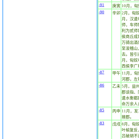
-91
庚寅
10月，
-90
辛卯
2月，匈
月，汉遣
师，车师
利为贰师
侯商丘成
万骑出酒
至浚稽山
去。皆引
月，匈奴
西侯李广
-87
甲午
11月，
河郡，左
-86
乙未
5月，益
郡谈指、
遣水衡都
命万余人
-85
丙申
11月，
掖郡。
-83
戊戌
8月，匈
叶榆复反
吕破胡不