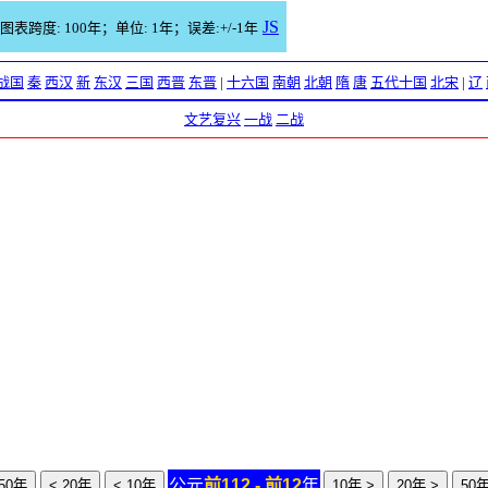
JS
图表跨度: 100年；单位: 1年；误差:+/-1年
战国
秦
西汉
新
东汉
三国
西晋
东晋
|
十六国
南朝
北朝
隋
唐
五代十国
北宋
|
辽
文艺复兴
一战
二战
公元
前112 - 前12
年