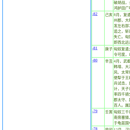
破胡战，
鸿胪田广
-82
己亥
8月，复
州郡，大
发左右部
追之，斩
失亡。匈
即西北远
-81
庚子
匈奴复遣
令可度，
-80
辛丑
4月，武
韩增、大
风、太常
使犁于王
兵试击，
计，天子
率四千骑
郡太守、
百人。属
-79
壬寅
匈奴三千
南旁塞猎
于龟兹国
-78
癸卯
12月，