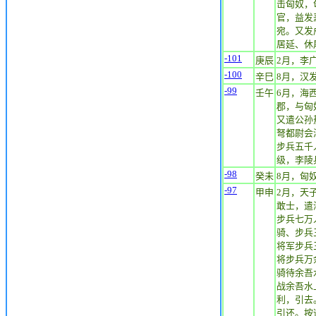
击匈奴，
官，益发
宛。又发
居延、休
-101
庚辰
2月，李
-100
辛巳
8月，汉
-99
壬午
6月，海
郡，与匈
又遣公孙
弩都尉会
步兵五千
级，李陵
-98
癸未
8月，匈
-97
甲申
2月，天
敢士，遣
步兵七万
骑、步兵
将军步兵
将步兵万
骑待余吾
战余吾水
利，引去
引还。按