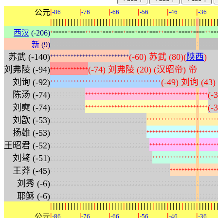
|
|
|
|
|
|
公元
-86
-76
-66
-56
-46
-36
|
|
|
|
|
|
|
|
|
|
|
|
|
|
|
|
|
|
|
|
|
|
|
|
|
|
|
|
|
|
|
|
|
|
|
|
|
|
|
|
|
|
|
|
|
|
|
|
|
|
|
|
|
|
|
|
|
西汉
(-206)
+
=
=
=
=
=
+
=
=
=
=
=
+
+
=
=
=
+
=
=
=
+
=
=
=
+
=
=
=
+
=
=
=
+
=
=
=
+
+
=
=
=
=
+
=
=
=
=
+
=
=
=
=
+
+
=
=
:
:
:
:
:
:
:
:
:
:
:
:
:
:
:
:
:
:
:
:
:
:
:
:
:
:
:
:
:
:
:
:
:
:
:
:
:
:
:
:
:
:
:
:
:
:
:
:
:
:
:
:
:
:
:
:
:
新
(9)
苏武 (-140)
(-60) 苏武 (80)(
陕西
)
+
+
+
+
+
+
+
+
+
+
+
+
+
+
+
+
+
+
+
+
+
+
+
+
+
+
+
刘弗陵 (-94)
(-74) 刘弗陵 (20) (汉昭帝) 帝
+
+
+
+
+
+
+
+
+
+
+
+
+
刘询 (-92)
(-49) 刘询 (4
+
+
+
+
+
+
+
+
+
+
+
+
+
+
+
+
+
+
+
+
+
+
+
+
+
+
+
+
+
+
+
+
+
+
+
+
+
+
:
:
:
:
:
:
:
:
:
:
:
:
陈汤 (-74)
(-
+
+
+
+
+
+
+
+
+
+
+
+
+
+
+
+
+
+
+
+
+
+
+
+
+
+
+
+
+
+
+
+
+
+
+
+
+
+
+
+
+
+
:
:
:
:
:
:
:
:
:
:
:
:
刘奭 (-74)
(-
+
+
+
+
+
+
+
+
+
+
+
+
+
+
+
+
+
+
+
+
+
+
+
+
+
+
+
+
+
+
+
+
+
+
+
+
+
+
+
+
+
+
:
:
:
:
:
:
:
:
:
:
:
:
:
:
:
:
:
:
:
:
:
:
:
:
:
:
:
:
:
:
:
:
:
刘歆 (-53)
+
+
+
+
+
+
+
+
+
+
+
+
+
+
+
+
+
+
+
+
+
+
+
+
:
:
:
:
:
:
:
:
:
:
:
:
:
:
:
:
:
:
:
:
:
:
:
:
:
:
:
:
:
:
:
:
:
扬雄 (-53)
+
+
+
+
+
+
+
+
+
+
+
+
+
+
+
+
+
+
+
+
+
+
+
+
:
:
:
:
:
:
:
:
:
:
:
:
:
:
:
:
:
:
:
:
:
:
:
:
:
:
:
:
:
:
:
:
:
:
王昭君 (-52)
+
+
+
+
+
+
+
+
+
+
+
+
+
+
+
+
+
+
+
+
+
+
+
:
:
:
:
:
:
:
:
:
:
:
:
:
:
:
:
:
:
:
:
:
:
:
:
:
:
:
:
:
:
:
:
:
:
:
刘骜 (-51)
+
+
+
+
+
+
+
+
+
+
+
+
+
+
+
+
+
+
+
+
+
+
:
:
:
:
:
:
:
:
:
:
:
:
:
:
:
:
:
:
:
:
:
:
:
:
:
:
:
:
:
:
:
:
:
:
:
:
:
:
:
:
:
王莽 (-45)
+
+
+
+
+
+
+
+
+
+
+
+
+
+
+
+
:
:
:
:
:
:
:
:
:
:
:
:
:
:
:
:
:
:
:
:
:
:
:
:
:
:
:
:
:
:
:
:
:
:
:
:
:
:
:
:
:
:
:
:
:
:
:
:
:
:
:
:
:
:
:
:
:
刘秀 (-6)
:
:
:
:
:
:
:
:
:
:
:
:
:
:
:
:
:
:
:
:
:
:
:
:
:
:
:
:
:
:
:
:
:
:
:
:
:
:
:
:
:
:
:
:
:
:
:
:
:
:
:
:
:
:
:
:
:
耶稣 (-6)
|
|
|
|
|
|
|
|
|
|
|
|
|
|
|
|
|
|
|
|
|
|
|
|
|
|
|
|
|
|
|
|
|
|
|
|
|
|
|
|
|
|
|
|
|
|
|
|
|
|
|
|
|
|
|
|
|
|
|
|
|
|
|
公元
-86
-76
-66
-56
-46
-36