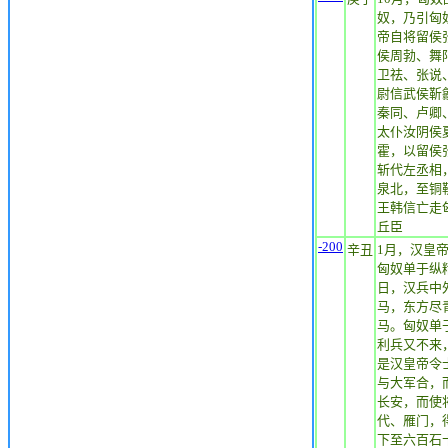
奴，乃引匈
帝自将留侯
侯周勃、舞
卫祛、张说
尉信武侯靳
秦同、卢卿
太仆汝阴侯
霍，以留侯
斩代左丞相
泉北，至铜
王韩信亡走
丘臣
-200
辛丑
1月，汉皇
匈奴单于纵
日，汉兵中
马，东方尽
马。匈奴单
利兵又不来
是汉皇帝令
与大军合，
长安，而使
代、雁门，
下至六百石