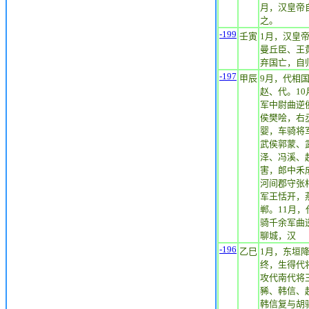
月，汉皇帝
之。
-199
壬寅
1月，汉皇
曼丘臣、王
弃国亡，自
-197
甲辰
9月，代相
赵、代。1
军中尉曲逆
侯樊哙，右
婴，车骑将
武侯郭蒙、
泽、冯溪、
害，郎中禾
河间郡守张
军王恬开，
郸。11月
骑千余军曲
聊城，汉
-196
乙巳
1月，东垣
终，生得代
攻代南代将
豨、韩信、
韩信复与胡