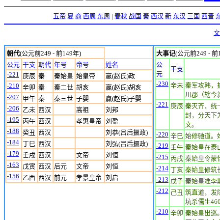
五帝
夏
商
西周
东周
|
春秋
战国
秦
西汉
新
东汉
三国
西晋
文
朝代
(公元前249 - 前149年)
大事记
(公元前249 - 前
公元
干支
朝代
年号
帝号
姓名
公
干支
元
-221
庚辰
秦
秦始皇
始皇帝
嬴(赵氏)政
-230
辛未
秦军攻韩，
-210
辛卯
秦
秦二世
胡亥
赢(赵氏)胡亥
川郡（辖今
-207
甲午
秦
秦三世
子婴
赢(赵氏)子婴
-221
庚辰
秦灭齐，统
-206
乙未
西汉
高祖
刘邦
封，分天下
-195
丙午
西汉
孝惠皇帝
刘盈
文。
-188
癸丑
西汉
刘恭(吕后摄政)
-220
辛巳
始修驰道。
-184
丁巳
西汉
刘弘(吕后摄政)
-219
壬午
秦始皇在泰
-179
壬戌
西汉
文帝
刘恒
-215
丙戌
秦始皇令蒙
-163
戊寅
西汉
后元
文帝
刘恒
-214
丁亥
秦始皇修筑
-156
乙酉
西汉
前元
孝景皇帝
刘启
-213
戊子
秦始皇准李
-212
己丑
筑直道，发
坑杀儒生46
-210
辛卯
秦始皇出巡