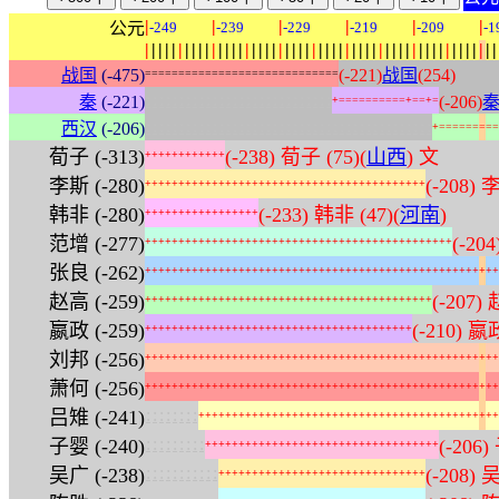
|
|
|
|
|
|
公元
-249
-239
-229
-219
-209
-1
|
|
|
|
|
|
|
|
|
|
|
|
|
|
|
|
|
|
|
|
|
|
|
|
|
|
|
|
|
|
|
|
|
|
|
|
|
|
|
|
|
|
|
|
|
|
|
|
|
|
|
|
|
战国
(-475)
(-221)
战国
(254)
=
=
=
=
=
=
=
=
=
=
=
=
=
=
=
=
=
=
=
=
=
=
=
=
=
=
=
=
=
:
:
:
:
:
:
:
:
:
:
:
:
:
:
:
:
:
:
:
:
:
:
:
:
:
:
:
:
秦
(-221)
(-206)
+
=
=
=
=
=
=
=
=
=
=
+
=
=
+
=
:
:
:
:
:
:
:
:
:
:
:
:
:
:
:
:
:
:
:
:
:
:
:
:
:
:
:
:
:
:
:
:
:
:
:
:
:
:
:
:
:
:
:
西汉
(-206)
+
=
=
=
=
=
=
=
=
=
荀子 (-313)
(-238) 荀子 (75)(
山西
) 文
+
+
+
+
+
+
+
+
+
+
+
+
李斯 (-280)
(-208) 
+
+
+
+
+
+
+
+
+
+
+
+
+
+
+
+
+
+
+
+
+
+
+
+
+
+
+
+
+
+
+
+
+
+
+
+
+
+
+
+
+
+
韩非 (-280)
(-233) 韩非 (47)(
河南
)
+
+
+
+
+
+
+
+
+
+
+
+
+
+
+
+
+
范增 (-277)
(-20
+
+
+
+
+
+
+
+
+
+
+
+
+
+
+
+
+
+
+
+
+
+
+
+
+
+
+
+
+
+
+
+
+
+
+
+
+
+
+
+
+
+
+
+
+
+
张良 (-262)
+
+
+
+
+
+
+
+
+
+
+
+
+
+
+
+
+
+
+
+
+
+
+
+
+
+
+
+
+
+
+
+
+
+
+
+
+
+
+
+
+
+
+
+
+
+
+
+
+
+
+
+
+
赵高 (-259)
(-207)
+
+
+
+
+
+
+
+
+
+
+
+
+
+
+
+
+
+
+
+
+
+
+
+
+
+
+
+
+
+
+
+
+
+
+
+
+
+
+
+
+
+
+
嬴政 (-259)
(-210) 嬴
+
+
+
+
+
+
+
+
+
+
+
+
+
+
+
+
+
+
+
+
+
+
+
+
+
+
+
+
+
+
+
+
+
+
+
+
+
+
+
+
刘邦 (-256)
+
+
+
+
+
+
+
+
+
+
+
+
+
+
+
+
+
+
+
+
+
+
+
+
+
+
+
+
+
+
+
+
+
+
+
+
+
+
+
+
+
+
+
+
+
+
+
+
+
+
+
+
+
萧何 (-256)
+
+
+
+
+
+
+
+
+
+
+
+
+
+
+
+
+
+
+
+
+
+
+
+
+
+
+
+
+
+
+
+
+
+
+
+
+
+
+
+
+
+
+
+
+
+
+
+
+
+
+
+
+
:
:
:
:
:
:
:
:
吕雉 (-241)
+
+
+
+
+
+
+
+
+
+
+
+
+
+
+
+
+
+
+
+
+
+
+
+
+
+
+
+
+
+
+
+
+
+
+
+
+
+
+
+
+
+
+
+
+
:
:
:
:
:
:
:
:
:
子婴 (-240)
(-206)
+
+
+
+
+
+
+
+
+
+
+
+
+
+
+
+
+
+
+
+
+
+
+
+
+
+
+
+
+
+
+
+
+
+
+
:
:
:
:
:
:
:
:
:
:
:
吴广 (-238)
(-208) 
+
+
+
+
+
+
+
+
+
+
+
+
+
+
+
+
+
+
+
+
+
+
+
+
+
+
+
+
+
+
+