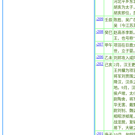
河北平乡东
胡亥为太子
胡亥即位，
-209
壬辰
陈胜、吴广
吴（今江苏
-208
癸巳
赵高杀李斯
王，也号称“
-207
甲午
项羽在巨鹿
世，立子婴
-206
乙未
刘邦攻入咸
-202
己亥
2月，汉王
王共驩为项
将军刘贾围
降汉，汉杀
地。9月，
侯卢绾，太
尉陶舍，将
华无害、戴
尉刘钊、魏
相昭涉掉尾
战龙脱，复
易下，大破
-201
庚子
10月，匈