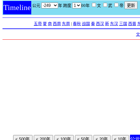
公元
年 跨度
00年
文
武
帝
Timeline
五帝
夏
商
西周
东周
|
春秋
战国
秦
西汉
新
东汉
三国
西晋
文
公