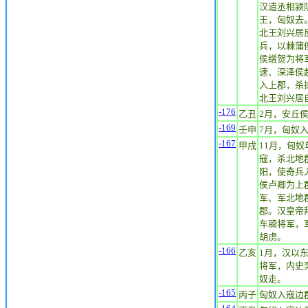
汉遣丞相颍
王，匈奴去
北王刘兴居
兵，以棘蒲
侯缯贺为将
速、深泽侯
入上郡，杀
北王刘兴居
-176
乙丑
2月，安丘
-169
壬申
7月，匈奴
-167
甲戌
11月，匈
寇，杀北地
阳，使奇兵
侯卢卿为上
军、军北地
郡。汉皇帝
车骑将军，
胡虏。
-166
乙亥
1月，汉以
将军，内史
奴走。
-165
丙子
匈奴入寇边