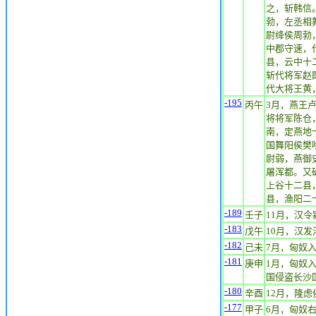
之，斩韩信
勃，左丞相
尉绛侯周勃
中郡守速，
县，云中十
斩代将军赵
代大将王黄
-195
丙午
3月，燕王
将将军陈仓
南，定燕地
国舞阳侯樊
尉弱，燕御
屠浑都。又
上谷十二县
县，渔阳二
-189
壬子
11月，汉
-183
戊午
10月，汉
-182
己未
7月，匈奴
-181
庚申
1月，匈奴
国侵盗长沙
-180
辛酉
12月，隆
-177
甲子
6月，匈奴