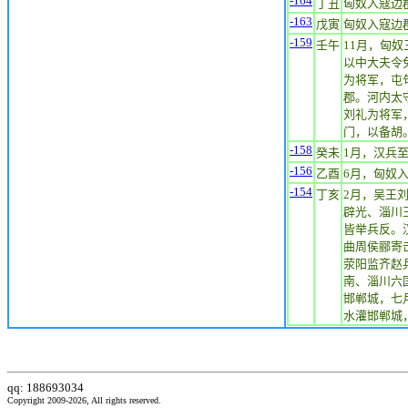
-164
丁丑
匈奴入寇边
-163
戊寅
匈奴入寇边
-159
壬午
11月，匈
以中大夫令
为将军，屯
郡。河内太
刘礼为将军
门，以备胡
-158
癸未
1月，汉兵
-156
乙酉
6月，匈奴
-154
丁亥
2月，吴王
辟光、淄川
皆举兵反。
曲周侯郦寄
荥阳监齐赵
南、淄川六
邯郸城，七
水灌邯郸城
qq: 188693034
Copyright 2009-2026, All rights reserved.