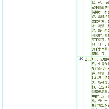
赵、代。1
军中尉曲逆
侯樊哙，右
婴，车骑将
武侯郭蒙、
泽、冯溪、
害，郎中禾
河间郡守张
军王恬开，
郸。11月
骑千余军曲
聊城，汉
-196
乙巳
1月，东垣
终，生得代
攻代南代将
豨、韩信、
韩信复与胡
之，斩韩信
勃，左丞相
尉绛侯周勃
中郡守速，
县，云中十
斩代将军赵