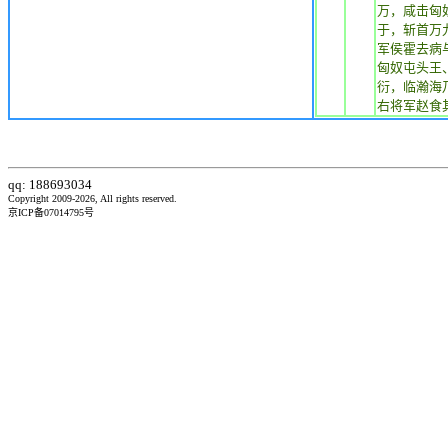
万，咸击匈
于，斩首万
军侯霍去病
匈奴屯头王
衍，临瀚海
右将军赵食
qq: 188693034
Copyright 2009-2026, All rights reserved.
京ICP备07014795号