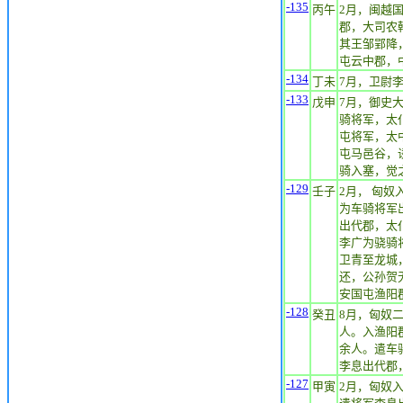
-135
丙午
2月，闽越
郡，大司农
其王邹郢降
屯云中郡，
-134
丁未
7月，卫尉
-133
戊申
7月，御史
骑将军，太
屯将军，太
屯马邑谷，
骑入塞，觉
-129
壬子
2月， 匈
为车骑将军
出代郡，太
李广为骁骑
卫青至龙城
还，公孙贺
安国屯渔
-128
癸丑
8月，匈奴
人。入渔阳
余人。遣车
李息出代郡
-127
甲寅
2月，匈奴