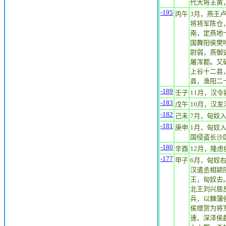
代大将王黄
-195
丙午
3月，燕王
将将军陈仓
南，定燕地
国舞阳侯樊
尉弱，燕御
屠浑都。又
上谷十二县
县，渔阳二
-189
壬子
11月，汉
-183
戊午
10月，汉
-182
己未
7月，匈奴
-181
庚申
1月，匈奴
国侵盗长沙
-180
辛酉
12月，隆
-177
甲子
6月，匈奴
汉遣丞相颍
王，匈奴去
北王刘兴居
兵，以棘蒲
侯缯贺为将
速、深泽侯