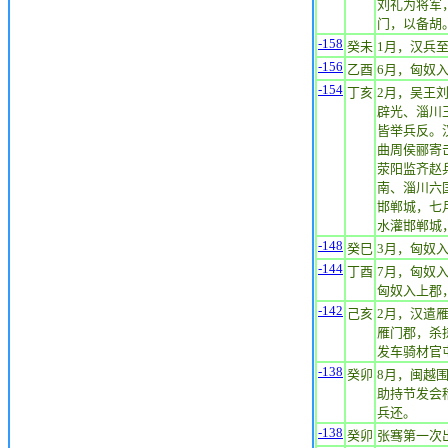
刘礼为将军
门，以备胡
-158
癸未
1月，汉兵
-156
乙酉
6月，匈奴
-154
丁亥
2月，吴王
辟光、淄川
皆举兵反。
曲周侯郦寄
荥阳监齐赵
南、淄川六
邯郸城，七
水灌邯郸城
-148
癸巳
3月，匈奴
-144
丁酉
7月，匈奴
匈奴入上郡
-142
己亥
2月，汉遣
雁门郡，杀
发车骑材官
-138
癸卯
8月，闽越
助持节发会
兵还。
-138
癸卯
张骞第一次