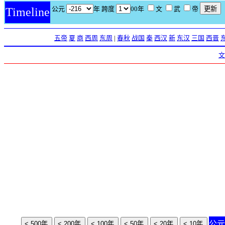
公元
年 跨度
00年
文
武
帝
Timeline
五帝
夏
商
西周
东周
|
春秋
战国
秦
西汉
新
东汉
三国
西晋
文
公