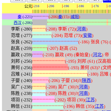
|
|
|
|
|
|
公元
-216
-206
-196
-186
-176
-1
|
|
|
|
|
|
|
|
|
|
|
|
|
|
|
|
|
|
|
|
|
|
|
|
|
|
|
|
|
|
|
|
|
|
|
|
|
|
|
|
|
|
|
|
|
|
|
|
|
|
|
|
|
秦
(-221)
(-206)
秦
(15) (
咸阳
)
=
=
=
=
=
=
+
=
=
+
=
:
:
:
:
:
:
:
:
:
:
西汉
(-206)
+
=
=
=
=
=
=
=
=
=
=
+
=
=
=
=
=
=
+
=
=
=
+
=
=
=
=
+
=
=
=
=
=
=
=
=
=
=
=
=
=
=
=
李斯 (-280)
(-208) 李斯 (72)(
河南
)
+
+
+
+
+
+
+
+
+
范增 (-277)
(-204) 范增 (73)(
安徽
)
+
+
+
+
+
+
+
+
+
+
+
+
+
张良 (-262)
(-186) 张良 (76)
+
+
+
+
+
+
+
+
+
+
+
+
+
+
+
+
+
+
+
+
+
+
+
+
+
+
+
+
+
+
+
赵高 (-259)
(-207) 赵高 (52)
+
+
+
+
+
+
+
+
+
+
嬴政 (-259)
(-210) 嬴政 (49) (秦始皇) (
河北
) 帝
+
+
+
+
+
+
+
刘邦 (-256)
(-195) 刘邦 (61) (汉高祖)
+
+
+
+
+
+
+
+
+
+
+
+
+
+
+
+
+
+
+
+
+
+
萧何 (-256)
(-193) 萧何 (63)? (文
+
+
+
+
+
+
+
+
+
+
+
+
+
+
+
+
+
+
+
+
+
+
+
+
吕雉 (-241)
(-180) 吕雉 
+
+
+
+
+
+
+
+
+
+
+
+
+
+
+
+
+
+
+
+
+
+
+
+
+
+
+
+
+
+
+
+
+
+
+
+
+
子婴 (-240)
(-206) 子婴 (34)?(
陕西
)
+
+
+
+
+
+
+
+
+
+
+
吴广 (-238)
(-208) 吴广 (30)?(
河南
)
+
+
+
+
+
+
+
+
+
陈胜 (-238)
(-208) 陈胜 (30)?(
河南
)
+
+
+
+
+
+
+
+
+
项羽 (-232)
(-202) 项羽 (30)(
江苏
)
+
+
+
+
+
+
+
+
+
+
+
+
+
+
+
韩信 (-231)
(-196) 韩信 (35)(
江苏
)
+
+
+
+
+
+
+
+
+
+
+
+
+
+
+
+
+
+
+
+
+