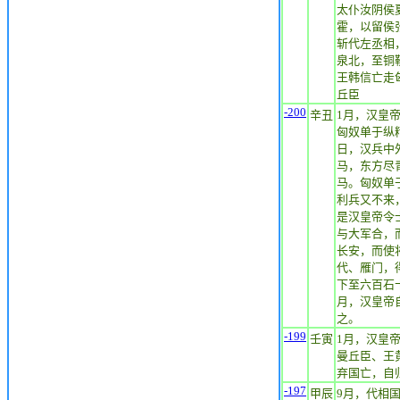
太仆汝阴侯
霍，以留侯
斩代左丞相
泉北，至铜
王韩信亡走
丘臣
-200
辛丑
1月，汉皇
匈奴单于纵
日，汉兵中
马，东方尽
马。匈奴单
利兵又不来
是汉皇帝令
与大军合，
长安，而使
代、雁门，
下至六百石
月，汉皇帝
之。
-199
壬寅
1月，汉皇
曼丘臣、王
弃国亡，自
-197
甲辰
9月，代相