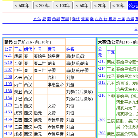
公
五帝
夏
商
西周
东周
|
春秋
战国
秦
西汉
新
东汉
三国
西晋
文
朝代
(公元前216 - 前116年)
大事记
(公元前216 - 前
公元
干支
朝代
年号
帝号
姓名
公
干支
元
-221
庚辰
秦
秦始皇
始皇帝
嬴(赵氏)政
-215
丙戌
秦始皇令蒙
-210
辛卯
秦
秦二世
胡亥
赢(赵氏)胡亥
-214
丁亥
秦始皇修筑
-207
甲午
秦
秦三世
子婴
赢(赵氏)子婴
-213
戊子
秦始皇准李
-206
乙未
西汉
高祖
刘邦
-212
己丑
筑直道，发
-195
丙午
西汉
孝惠皇帝
刘盈
坑杀儒生46
-188
癸丑
西汉
刘恭(吕后摄政)
-210
辛卯
秦始皇出巡
-184
丁巳
西汉
刘弘(吕后摄政)
河北平乡东
-179
壬戌
西汉
文帝
刘恒
胡亥为太子
-163
戊寅
西汉
后元
文帝
刘恒
胡亥即位，
-156
乙酉
西汉
前元
孝景皇帝
刘启
-209
壬辰
陈胜、吴广
-149
吴（今江苏
壬辰
西汉
中元
孝景皇帝
刘启
-208
-143
癸巳
赵高杀李斯
戊戌
西汉
后元
孝景皇帝
刘启