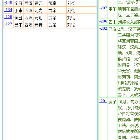
王，也号称“
-140
辛丑
西汉
建元
武帝
刘彻
-207
甲午
项羽在巨鹿
-134
丁未
西汉
元光
武帝
刘彻
世，立子婴
-128
癸丑
西汉
元朔
武帝
刘彻
-206
乙未
刘邦攻入咸
-122
己未
西汉
元狩
武帝
刘彻
-202
己亥
2月，汉王
王共驩为项
将军刘贾围
降汉，汉杀
地。9月，
侯卢绾，太
尉陶舍，将
华无害、戴
尉刘钊、魏
相昭涉掉尾
战龙脱，复
易下，大破
-201
庚子
10月，匈
奴，乃引匈
帝自将留侯
侯周勃、舞
卫祛、张说
尉信武侯靳
秦同、卢卿