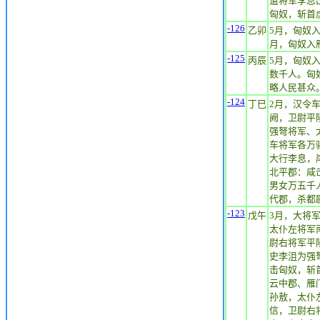
遣将军李息
匈奴，斩首
-126
乙卯
5月，匈奴
月，匈奴入
-125
丙辰
5月，匈奴
数千人。匈
略人民甚众
-124
丁巳
2月，汉令
阙，卫尉平
强弩将军、
车将军各万
大行李息，
北平郡：咸
男女万五千
代郡，杀都
-123
戊午
3月，大将
太仆左将军
尉右将军平
史李沮为强
击匈奴，斩
云中郡、雁
孙敖，太仆
信，卫尉右