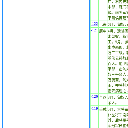
广，右内史
中郡、雁门
级。前将军
平陵侯苏建
-122
己未
6月，匈奴
-121
庚申
4月，遣骠
击匈奴，斩
王。5月，
出陇西郡、
万二百级，
骑侯公孙敖
百人。遣卫
平郡，击匈
奴三千余人
万骑至，匈
王，并将其
霍去病迎之
-120
辛酉
8月，匈奴
余人。
-119
壬戌
5月，大将
仆左将军南
其，后将军
军冠军侯霍