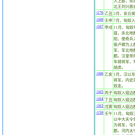
入上郡，杀
北王刘兴居
-176
乙丑
2月，安丘
-169
壬申
7月，匈奴
-167
甲戌
11月，匈
寇，杀北地
阳，使奇兵
侯卢卿为上
军、军北地
郡。汉皇帝
车骑将军，
胡虏。
-166
乙亥
1月，汉以
将军，内史
奴走。
-165
丙子
匈奴入寇边
-164
丁丑
匈奴入寇边
-163
戊寅
匈奴入寇边
-159
壬午
11月，匈
以中大夫令
为将军，屯
郡。河内太