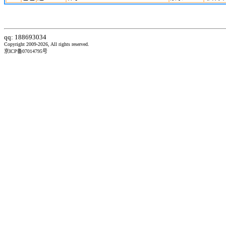
qq: 188693034
Copyright 2009-2026, All rights reserved.
京ICP备07014795号