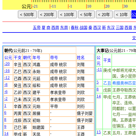
|
|
|
|
|
|
公元
-21
-11
-1
10
20
30
五帝
夏
商
西周
东周
|
春秋
战国
秦
西汉
新
东汉
三国
西晋
文
朝代
(公元前21 - 79年)
大事记
(公元前21 - 79年
公元
干支
朝代
年号
帝号
姓名
公
干支
元
-20
辛丑
西汉
鸿嘉
成帝 统宗
刘骜
-11
庚戌
中郎将光禄大
-16
乙巳
西汉
永始
成帝 统宗
刘骜
国，诛小昆弥
-12
己酉
西汉
元延
成帝 统宗
刘骜
5
乙丑
希腊奥林匹亚
-8
癸丑
西汉
绥和
成帝 统宗
刘骜
8
戊辰
王莽夺取西汉
-6
乙卯
西汉
建平
孝哀皇帝
刘欣
14
甲戌
七月，王莽依
-2
己未
西汉
元寿
孝哀皇帝
刘欣
卒正、连帅、
1
辛酉
西汉
元始
平帝
刘衎
同都尉；以置
6
-
丙寅
西汉
居摄
儒子刘婴
七月——益州
8
-
降。五莽遣平
戊辰
西汉
初始
儒子刘婴
往镇压，连年
9
-
己巳
新
始建国
王莽
15
乙亥
五月，王莽遣
14
-
甲戌
新
天凤
王莽