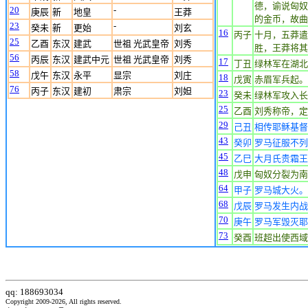
德，谕说匈奴
20
-
庚辰
新
地皇
王莽
的金币，故曲
23
-
癸未
新
更始
刘玄
16
丙子
十月，五莽遣
25
乙酉
东汉
建武
世祖 光武皇帝
刘秀
胜，王莽将其
56
丙辰
东汉
建武中元
世祖 光武皇帝
刘秀
17
丁丑
绿林军在湖北
58
戊午
东汉
永平
显宗
刘庄
18
戊寅
赤眉军兵起。
76
丙子
东汉
建初
肃宗
刘妲
23
癸未
绿林军攻入长
25
乙酉
刘秀称帝，定
29
己丑
相传耶稣基督
43
癸卯
罗马征服不列
45
乙巳
大月氏贵霜王
48
戊申
匈奴分裂为南
64
甲子
罗马城大火。
68
戊辰
罗马发生内战(
70
庚午
罗马军毁灭耶
73
癸酉
班超出使西域
qq: 188693034
Copyright 2009-2026, All rights reserved.