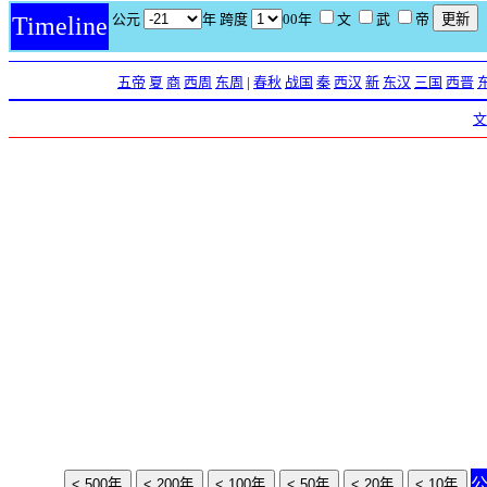
公元
年 跨度
00年
文
武
帝
Timeline
五帝
夏
商
西周
东周
|
春秋
战国
秦
西汉
新
东汉
三国
西晋
文