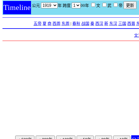
公元
年 跨度
00年
文
武
帝
Timeline
五帝
夏
商
西周
东周
|
春秋
战国
秦
西汉
新
东汉
三国
西晋
文