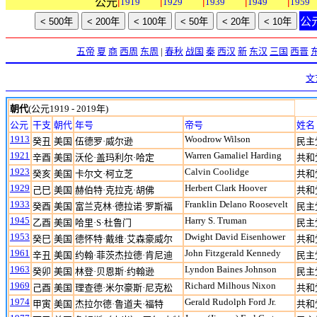
|
|
|
|
|
公元
1919
1929
1939
1949
1959
公
五帝
夏
商
西周
东周
|
春秋
战国
秦
西汉
新
东汉
三国
西晋
文
朝代
(公元1919 - 2019年)
公元
干支
朝代
年号
帝号
姓名
1913
Woodrow Wilson
癸丑
美国
伍德罗·威尔逊
民主
1921
Warren Gamaliel Harding
辛酉
美国
沃伦·盖玛利尔·哈定
共和
1923
Calvin Coolidge
癸亥
美国
卡尔文·柯立芝
共和
1929
Herbert Clark Hoover
己巳
美国
赫伯特·克拉克·胡佛
共和
1933
Franklin Delano Roosevelt
癸酉
美国
富兰克林·德拉诺·罗斯福
民主
1945
Harry S. Truman
乙酉
美国
哈里·S·杜鲁门
民主
1953
Dwight David Eisenhower
癸巳
美国
德怀特·戴维·艾森豪威尔
共和
1961
John Fitzgerald Kennedy
辛丑
美国
约翰·菲茨杰拉德·肯尼迪
民主
1963
Lyndon Baines Johnson
癸卯
美国
林登·贝恩斯·约翰逊
民主
1969
Richard Milhous Nixon
己酉
美国
理查德·米尔豪斯·尼克松
共和
1974
Gerald Rudolph Ford Jr.
甲寅
美国
杰拉尔德·鲁道夫·福特
共和