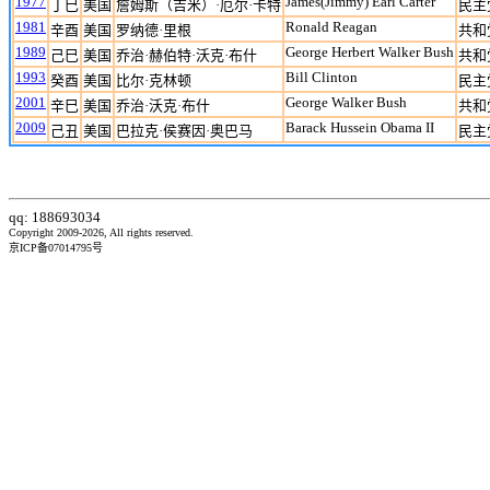
1977
James(Jimmy) Earl Carter
丁巳
美国
詹姆斯（吉米）·厄尔·卡特
民主
1981
Ronald Reagan
辛酉
美国
罗纳德·里根
共和
1989
George Herbert Walker Bush
己巳
美国
乔治·赫伯特·沃克·布什
共和
1993
Bill Clinton
癸酉
美国
比尔·克林顿
民主
2001
George Walker Bush
辛巳
美国
乔治·沃克·布什
共和
2009
Barack Hussein Obama II
己丑
美国
巴拉克·侯赛因·奥巴马
民主
qq: 188693034
Copyright 2009-2026, All rights reserved.
京ICP备07014795号