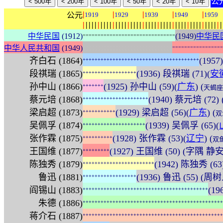
公
|
|
|
|
|
公元
1919
1929
1939
1949
1959
|
|
|
|
|
|
|
|
|
|
|
|
|
|
|
|
|
|
|
|
|
|
|
|
|
|
|
|
|
|
|
|
|
|
|
|
|
|
|
|
|
|
|
|
|
|
|
中华民国
(1912)
(1949)
中华民
=
=
=
=
=
=
=
=
=
=
=
=
=
=
=
=
=
=
=
=
=
=
=
=
=
=
=
=
=
=
=
:
:
:
:
:
:
:
:
:
:
:
:
:
:
:
:
:
:
:
:
:
:
:
:
:
:
:
:
:
:
中华人民共和国
(1949)
=
=
=
=
=
=
=
=
=
=
=
=
=
=
=
=
=
齐白石 (1864)
(19
+
+
+
+
+
+
+
+
+
+
+
+
+
+
+
+
+
+
+
+
+
+
+
+
+
+
+
+
+
+
+
+
+
+
+
+
+
+
+
段祺瑞 (1865)
(1936) 段祺瑞 (71)(
安
+
+
+
+
+
+
+
+
+
+
+
+
+
+
+
+
+
+
孙中山 (1866)
(1925) 孙中山 (59)(
广东
) (
+
+
+
+
+
+
+
天蝎座
蔡元培 (1868)
(1940) 蔡元培 (72)
+
+
+
+
+
+
+
+
+
+
+
+
+
+
+
+
+
+
+
+
+
+
梁启超 (1873)
(1929) 梁启超 (56)(
广东
) (
+
+
+
+
+
+
+
+
+
+
+
双
吴佩孚 (1874)
(1939) 吴佩孚 (65)(
+
+
+
+
+
+
+
+
+
+
+
+
+
+
+
+
+
+
+
+
+
张作霖 (1875)
(1928) 张作霖 (53)(
辽宁
) (
+
+
+
+
+
+
+
+
+
+
双
王国维 (1877)
(1927) 王国维 (50) (字隅 静
+
+
+
+
+
+
+
+
+
陈独秀 (1879)
(1942) 陈独秀 
+
+
+
+
+
+
+
+
+
+
+
+
+
+
+
+
+
+
+
+
+
+
+
+
鲁迅 (1881)
(1936) 鲁迅 (55) (周
+
+
+
+
+
+
+
+
+
+
+
+
+
+
+
+
+
+
阎锡山 (1883)
(19
+
+
+
+
+
+
+
+
+
+
+
+
+
+
+
+
+
+
+
+
+
+
+
+
+
+
+
+
+
+
+
+
+
+
+
+
+
+
+
+
+
+
朱德 (1886)
+
+
+
+
+
+
+
+
+
+
+
+
+
+
+
+
+
+
+
+
+
+
+
+
+
+
+
+
+
+
+
+
+
+
+
+
+
+
+
+
+
+
+
+
+
+
+
蒋介石 (1887)
+
+
+
+
+
+
+
+
+
+
+
+
+
+
+
+
+
+
+
+
+
+
+
+
+
+
+
+
+
+
+
+
+
+
+
+
+
+
+
+
+
+
+
+
+
+
+