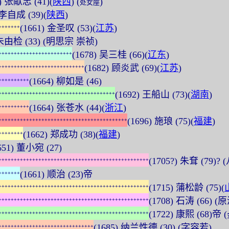
7) 张献忠 (41)(
陕西
) (
)
处女座
 李自成 (39)(
陕西
)
(1661) 金圣叹 (53)(
江苏
)
+
+
+
+
+
+
+
) 朱由检 (33) (明思宗 崇祯)
(1678) 吴三桂 (66)(
辽东
)
+
+
+
+
+
+
+
+
+
+
+
+
+
+
+
+
+
+
+
+
+
+
+
+
(1682) 顾炎武 (69)(
江苏
)
+
+
+
+
+
+
+
+
+
+
+
+
+
+
+
+
+
+
+
+
+
+
+
+
+
+
+
+
(1664) 柳如是 (46)
+
+
+
+
+
+
+
+
+
+
(1692) 王船山 (73)(
湖南
)
+
+
+
+
+
+
+
+
+
+
+
+
+
+
+
+
+
+
+
+
+
+
+
+
+
+
+
+
+
+
+
+
+
+
+
+
+
+
(1664) 张苍水 (44)(
浙江
)
+
+
+
+
+
+
+
+
+
+
(1696) 施琅 (75)(
福建
)
+
+
+
+
+
+
+
+
+
+
+
+
+
+
+
+
+
+
+
+
+
+
+
+
+
+
+
+
+
+
+
+
+
+
+
+
+
+
+
+
+
+
(1662) 郑成功 (38)(
福建
)
+
+
+
+
+
+
+
+
651) 董小宛 (27)
(1705?) 朱耷 (79)?
+
+
+
+
+
+
+
+
+
+
+
+
+
+
+
+
+
+
+
+
+
+
+
+
+
+
+
+
+
+
+
+
+
+
+
+
+
+
+
+
+
+
+
+
+
+
+
+
+
(1661) 顺治 (23)帝
+
+
+
+
+
+
+
(1715) 蒲松龄 (75)(
+
+
+
+
+
+
+
+
+
+
+
+
+
+
+
+
+
+
+
+
+
+
+
+
+
+
+
+
+
+
+
+
+
+
+
+
+
+
+
+
+
+
+
+
+
+
+
+
+
(1708) 石涛 (66)
+
+
+
+
+
+
+
+
+
+
+
+
+
+
+
+
+
+
+
+
+
+
+
+
+
+
+
+
+
+
+
+
+
+
+
+
+
+
+
+
+
+
+
+
+
+
+
+
+
(1722) 康熙 (68)帝 (
+
+
+
+
+
+
+
+
+
+
+
+
+
+
+
+
+
+
+
+
+
+
+
+
+
+
+
+
+
+
+
+
+
+
+
+
+
+
+
+
+
+
+
+
+
+
+
+
+
(1685) 纳兰性德 (30) (字容若)
+
+
+
+
+
+
+
+
+
+
+
+
+
+
+
+
+
+
+
+
+
+
+
+
+
+
+
+
+
+
+