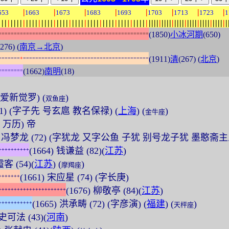
|
|
|
|
|
|
|
|
653
1663
1673
1683
1693
1703
1713
1723
1
|
|
|
|
|
|
|
|
|
|
|
|
|
|
|
|
|
|
|
|
|
|
|
|
|
|
|
|
|
|
|
|
|
|
|
|
|
|
|
|
|
|
|
|
|
|
|
|
|
|
|
|
|
|
|
|
|
|
|
|
|
|
|
|
|
|
|
|
|
|
|
|
|
|
|
|
|
|
|
|
(1850)
小冰河期
(650)
=
=
=
=
=
=
=
=
=
=
=
=
=
=
=
=
=
=
=
=
=
=
=
=
=
=
=
=
=
=
=
=
=
=
=
=
=
=
=
=
=
=
=
=
=
=
=
=
=
(276) (
南京→北京
)
(1911)
清
(267) (
北京
)
=
=
=
=
=
=
=
+
=
=
=
=
=
=
=
=
=
=
=
=
=
=
=
=
=
=
=
=
=
=
=
=
=
=
=
=
=
=
=
=
=
=
=
=
=
=
=
=
=
(1662)
南明
(18)
=
=
=
=
=
=
=
=
 (爱新觉罗) (
)
双鱼座
(71) (字子先 号玄扈 教名保禄) (
上海
) (
)
金牛座
宗 万历) 帝
6) 冯梦龙 (72) (字犹龙 又字公鱼 子犹 别号龙子犹 墨憨斋主
(1664) 钱谦益 (82)(
江苏
)
+
+
+
+
+
+
+
+
+
+
霞客 (54)(
江苏
) (
)
摩羯座
(1661) 宋应星 (74) (字长庚)
+
+
+
+
+
+
+
(1676) 柳敬亭 (84)(
江苏
)
+
+
+
+
+
+
+
+
+
+
+
+
+
+
+
+
+
+
+
+
+
+
(1665) 洪承畴 (72) (字彦演) (
福建
) (
)
+
+
+
+
+
+
+
+
+
+
+
天枰座
 史可法 (43)(
河南
)