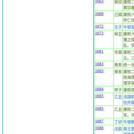
1663
癸卯
康熙二
黄宗
1669
己酉
康熙
怀仁
1672
壬子
牛顿
1673
癸丑
康熙
藩之
乱。
1681
辛酉
康熙
立。
1683
癸亥
统一台
1683
癸亥
康熙
除海
理学
1684
甲子
康熙帝
1685
乙丑
法国
往外
1685
乙丑
康熙
军。
1687
丁卯
牛顿
1688
戊辰
英王