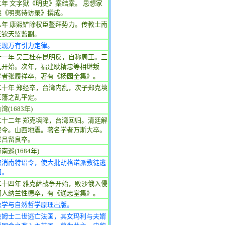
年 文字狱《明史》案结案。 思想家
羲《明夷待访录》撰成。
八年 康熙铲除权臣鳌拜势力。传教士南
任钦天监监副。
发现万有引力定律。
十一年 吴三桂在昆明反，自称周王。三
乱开始。次年，福建耿精忠等相继叛
学者张履祥卒，著有《杨园全集》。
二十年 郑经卒，台湾内乱，次子郑克塽
三藩之乱平定。
湾(1683年)
二十二年 郑克塽降，台湾回归。清廷解
禁令。山西地震。著名学者万斯大卒。
家吕留良卒。
南巡(1684年)
取消南特诏令，使大批胡格诺派教徒逃
国。
二十四年 雅克萨战争开始，败沙俄入侵
词人纳兰性德卒，有《通志堂集》。
数学与自然哲学原理出版。
詹姆士二世逃亡法国，其女玛利与夫婿