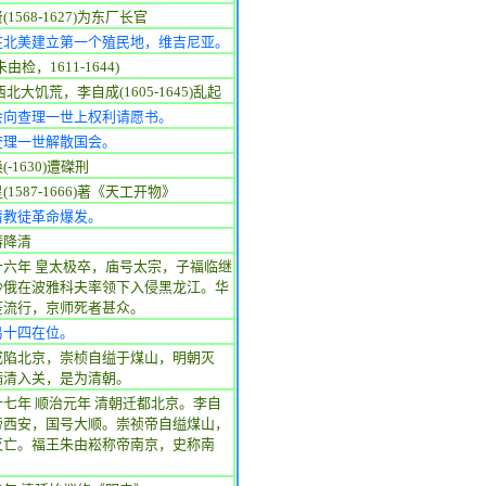
(1568-1627)为东厂长官
在北美建立第一个殖民地，维吉尼亚。
由检，1611-1644)
西北大饥荒，李自成(1605-1645)乱起
会向查理一世上权利请愿书。
查理一世解散国会。
(-1630)遭磔刑
(1587-1666)著《天工开物》
清教徒革命爆发。
畴降清
十六年 皇太极卒，庙号太宗，子福临继
沙俄在波雅科夫率领下入侵黑龙江。华
疫流行，京师死者甚众。
易十四在位。
成陷北京，崇桢自缢于煤山，明朝灭
满清入关，是为清朝。
七年 顺治元年 清朝迁都北京。李自
帝西安，国号大顺。崇祯帝自缢煤山，
灭亡。福王朱由崧称帝南京，史称南