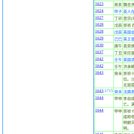
1623
癸亥
魏忠贤
1624
甲子
英人
1627
丁卯
思宗(朱
1628
戊辰
崇祯 
1628
戊辰
英国
1629
己巳
英王
1630
庚午
袁崇焕
1637
丁丑
宋应星
1642
壬午
英国
1642
壬午
洪承
1643
癸未
崇祯
位。
北鼠
1643
-1715
癸未
法路
1644
甲申
李自
亡。
1644
甲申
崇祯十
成称
明朝
明。