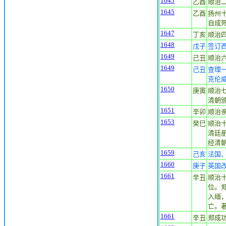
1645
乙酉
顺治
1645
乙酉
扬州十
自成死
1647
丁亥
顺治
1648
戊子
签订
1649
己丑
顺治
1649
己丑
查理
克伦
1650
庚寅
顺治
清朝
1651
辛卯
顺治亲
1653
癸巳
顺治
清廷
经清
1659
己亥
法国
1660
庚子
英国
1661
辛丑
顺治
位。
入缅
亡。
1661
辛丑
郑成功