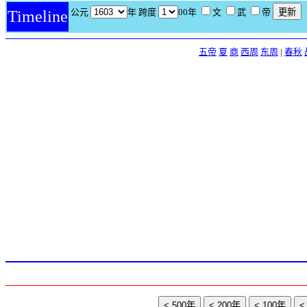
公元
年 跨度
00年
文
武
帝
Timeline
五帝
夏
商
西周
东周
|
春秋