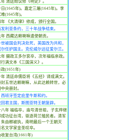
二年 清廷始议修《明史》。
日(1645年)。嘉定三屠(1645年)。李
难(1645年)。
四年 《大清律》修成，颁行全国。
西发利亚条约，三十年战争结束。
六年 西藏达赖喇嘛遣使朝贡。
一世被国会判决处死，英国改为共和，
威尔任护国主。克伦威尔远征爱尔兰。
七年 摄政王多尔衮卒，次年福临亲政。
颁行满文本《三国演义》。
政(1651年)
十年 清廷命儒臣将《五经》译成满文。
册封五世达赖喇嘛，从此达赖转世，必
朝中央册封。
、西班牙签定庇里牛斯和约。
改回君主国，斯图亚特王朝复辟。
十八年 福临卒，庙号清世祖，子玄烨继
郑成功征台湾，驱逐荷兰殖民者。清军
，朱由榔被执，南明最后一个王朝灭
著名文学家金圣叹卒。
收复台湾(1661年)