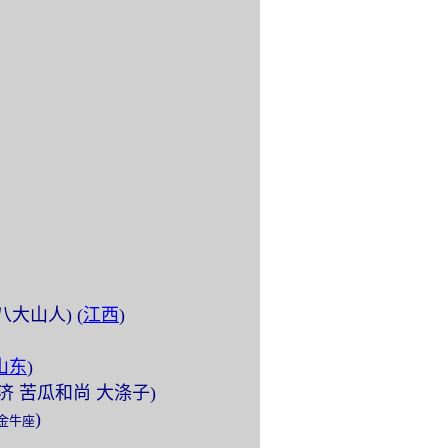
 (八大山人) (
江西
)
山东
)
 (原济 苦瓜和尚 大涤子)
)
金牛座