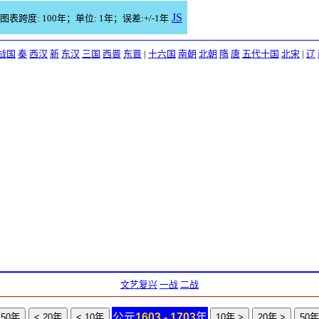
JS
图表跨度: 100年；单位: 1年；误差:+/-1年
战国
秦
西汉
新
东汉
三国
西晋
东晋
|
十六国
南朝
北朝
隋
唐
五代十国
北宋
|
辽
文艺复兴
一战
二战
公元
1603 - 1703
年