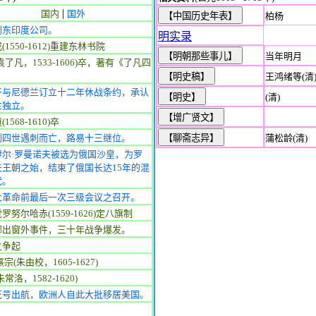
|
国内
国外
柏杨
创东印度公司。
明实录
(1550-1612)重建东林书院
当年明月
袁了凡，1533-1606)卒，著有《了凡四
王鸿绪等(清
牙与尼德兰订立十二年休战条约，承认
(清)
兰独立。
1568-1610)卒
利四世遇刺而亡，路易十三继位。
蒲松龄(清)
伊尔·罗曼诺夫被选为俄国沙皇，为罗
夫王朝之始，结束了俄国长达15年的混
代。
大革命前最后一次三级会议之召开。
罗努尔哈赤(1559-1626)定八旗制
掷出窗外事件，三十年战争爆发。
之争起
宗(朱由校，1605-1627)
常洛，1582-1620)
花号出航，欧洲人自此大批移居美国。