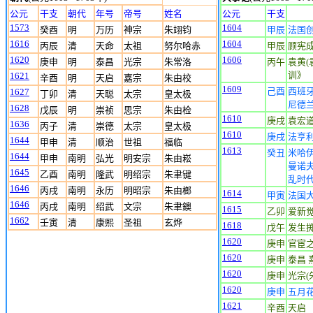
公元
干支
朝代
年号
帝号
姓名
公元
干支
1573
1604
癸酉
明
万历
神宗
朱翊钧
甲辰
法国
1616
1604
丙辰
清
天命
太祖
努尔哈赤
甲辰
顾宪成
1620
1606
庚申
明
泰昌
光宗
朱常洛
丙午
袁黄(
训》
1621
辛酉
明
天启
嘉宗
朱由校
1609
己酉
西班
1627
丁卯
清
天聪
太宗
皇太极
尼德
1628
戊辰
明
崇祯
思宗
朱由检
1610
庚戌
袁宏道(
1636
丙子
清
崇德
太宗
皇太极
1610
庚戌
法亨
1644
甲申
清
顺治
世祖
福临
1613
癸丑
米哈
1644
甲申
南明
弘光
明安宗
朱由崧
曼诺
1645
乙酉
南明
隆武
明绍宗
朱聿键
乱时
1646
丙戌
南明
永历
明昭宗
朱由榔
1614
甲寅
法国
1646
丙戌
南明
绍武
文宗
朱聿鐭
1615
乙卯
爱新觉
1662
壬寅
清
康熙
圣祖
玄烨
1618
戊午
发生
1620
庚申
官宦
1620
庚申
泰昌 熹
1620
庚申
光宗(朱
1620
庚申
五月
1621
辛酉
天启