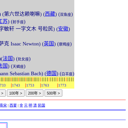
3) (第六世达赖喇嘛) (
西藏
) (
)
双鱼座
江苏
) (
)
射手座
3) (字敏轩 一字文木 号粒民) (
安徽
)
萨克 Isaac Newton) (
英国
) (
)
摩羯座
(
法国
) (
)
处女座
法国
) (
)
天蝎座
ann Sebastian Bach) (
德国
) (
)
白羊座
|
|
|
|
|
|
|
|
|
|
|
|
|
|
|
|
|
|
|
|
|
|
|
|
|
|
|
|
|
|
|
|
|
|
|
|
|
|
|
|
|
|
|
|
|
|
|
|
|
|
|
|
733
1743
1753
1763
1773
南宋
|
西夏
|
金
元
明
清
民国