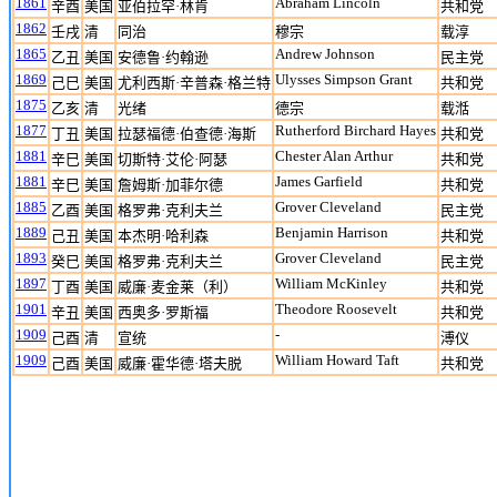
1861
Abraham Lincoln
辛酉
美国
亚伯拉罕·林肯
共和党
1862
壬戌
清
同治
穆宗
载淳
1865
Andrew Johnson
乙丑
美国
安德鲁·约翰逊
民主党
1869
Ulysses Simpson Grant
己巳
美国
尤利西斯·辛普森·格兰特
共和党
1875
乙亥
清
光绪
德宗
载湉
1877
Rutherford Birchard Hayes
丁丑
美国
拉瑟福德·伯查德·海斯
共和党
1881
Chester Alan Arthur
辛巳
美国
切斯特·艾伦·阿瑟
共和党
1881
James Garfield
辛巳
美国
詹姆斯·加菲尔德
共和党
1885
Grover Cleveland
乙酉
美国
格罗弗·克利夫兰
民主党
1889
Benjamin Harrison
己丑
美国
本杰明·哈利森
共和党
1893
Grover Cleveland
癸巳
美国
格罗弗·克利夫兰
民主党
1897
William McKinley
丁酉
美国
威廉·麦金莱（利）
共和党
1901
Theodore Roosevelt
辛丑
美国
西奥多·罗斯福
共和党
1909
-
己酉
清
宣统
溥仪
1909
William Howard Taft
己酉
美国
威廉·霍华德·塔夫脱
共和党