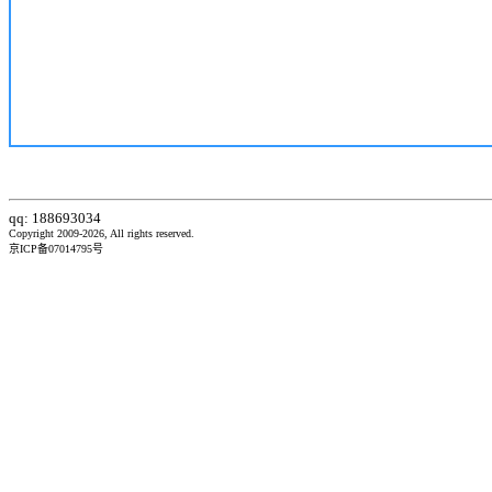
qq: 188693034
Copyright 2009-2026, All rights reserved.
京ICP备07014795号