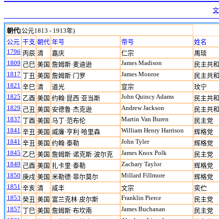
文
朝代
(公元1813 - 1913年)
公元
干支
朝代
年号
帝号
姓名
1796
丙辰
清
嘉庆
仁宗
禺琰
1809
James Madison
己巳
美国
詹姆斯·麦迪逊
民主共
1817
James Monroe
丁丑
美国
詹姆斯·门罗
民主共
1821
辛巳
清
道光
宣宗
玟宁
1825
John Quincy Adams
乙酉
美国
约翰·昆西·亚当斯
民主共
1829
Andrew Jackson
己丑
美国
安德鲁·杰克逊
民主共
1837
Martin Van Buren
丁酉
美国
马丁·范布伦
民主党
1841
William Henry Harrison
辛丑
美国
威廉·亨利·哈里森
辉格党
1841
John Tyler
辛丑
美国
约翰·泰勒
辉格党
1845
James Knox Polk
乙巳
美国
詹姆斯·诺克斯·波尔克
民主党
1849
Zachary Taylor
己酉
美国
扎卡里·泰勒
辉格党
1850
Millard Fillmore
庚戌
美国
米勒德·菲尔莫尔
辉格党
1851
辛亥
清
咸丰
文宗
奕伫
1853
Franklin Pierce
癸丑
美国
富兰克林·皮尔斯
民主党
1857
James Buchanan
丁巳
美国
詹姆斯·布坎南
民主党