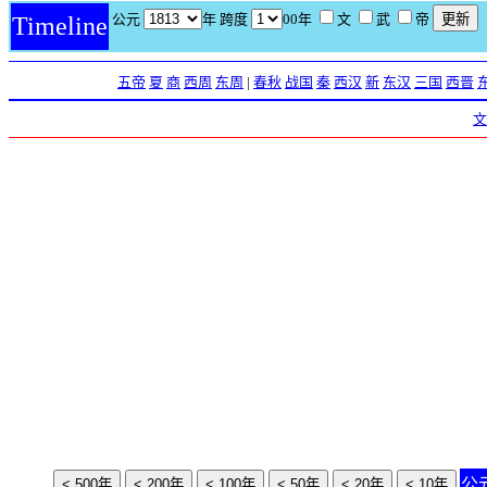
公元
年 跨度
00年
文
武
帝
Timeline
五帝
夏
商
西周
东周
|
春秋
战国
秦
西汉
新
东汉
三国
西晋
文
公