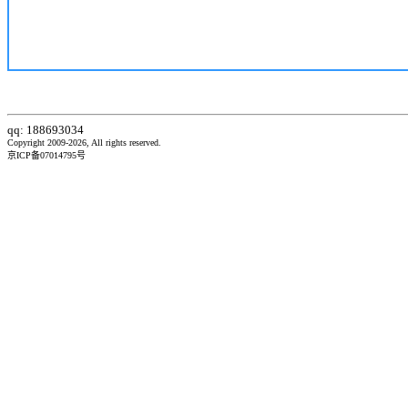
qq: 188693034
Copyright 2009-2026, All rights reserved.
京ICP备07014795号