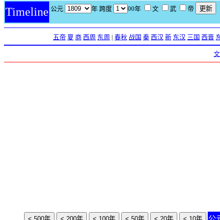
公元
年 跨度
00年
文
武
帝
Timeline
五帝
夏
商
西周
东周
|
春秋
战国
秦
西汉
新
东汉
三国
西晋
文
公