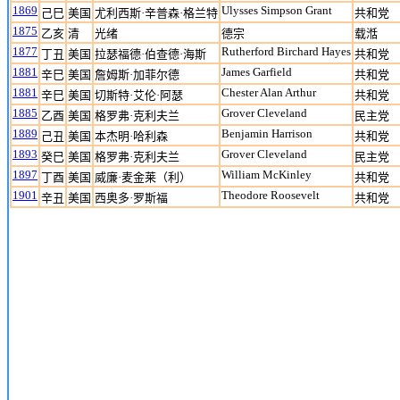
1869
Ulysses Simpson Grant
己巳
美国
尤利西斯·辛普森·格兰特
共和党
1875
乙亥
清
光绪
德宗
载湉
1877
Rutherford Birchard Hayes
丁丑
美国
拉瑟福德·伯查德·海斯
共和党
1881
James Garfield
辛巳
美国
詹姆斯·加菲尔德
共和党
1881
Chester Alan Arthur
辛巳
美国
切斯特·艾伦·阿瑟
共和党
1885
Grover Cleveland
乙酉
美国
格罗弗·克利夫兰
民主党
1889
Benjamin Harrison
己丑
美国
本杰明·哈利森
共和党
1893
Grover Cleveland
癸巳
美国
格罗弗·克利夫兰
民主党
1897
William McKinley
丁酉
美国
威廉·麦金莱（利）
共和党
1901
Theodore Roosevelt
辛丑
美国
西奥多·罗斯福
共和党