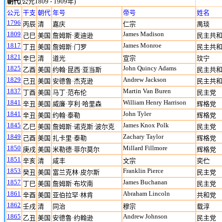
朝代
(公元1809 - 1909年)
公元
干支
朝代
年号
帝号
姓名
1796
丙辰
清
嘉庆
仁宗
禺琰
1809
James Madison
己巳
美国
詹姆斯·麦迪逊
民主共
1817
James Monroe
丁丑
美国
詹姆斯·门罗
民主共
1821
辛巳
清
道光
宣宗
玟宁
1825
John Quincy Adams
乙酉
美国
约翰·昆西·亚当斯
民主共
1829
Andrew Jackson
己丑
美国
安德鲁·杰克逊
民主共
1837
Martin Van Buren
丁酉
美国
马丁·范布伦
民主党
1841
William Henry Harrison
辛丑
美国
威廉·亨利·哈里森
辉格党
1841
John Tyler
辛丑
美国
约翰·泰勒
辉格党
1845
James Knox Polk
乙巳
美国
詹姆斯·诺克斯·波尔克
民主党
1849
Zachary Taylor
己酉
美国
扎卡里·泰勒
辉格党
1850
Millard Fillmore
庚戌
美国
米勒德·菲尔莫尔
辉格党
1851
辛亥
清
咸丰
文宗
奕伫
1853
Franklin Pierce
癸丑
美国
富兰克林·皮尔斯
民主党
1857
James Buchanan
丁巳
美国
詹姆斯·布坎南
民主党
1861
Abraham Lincoln
辛酉
美国
亚伯拉罕·林肯
共和党
1862
壬戌
清
同治
穆宗
载淳
1865
Andrew Johnson
乙丑
美国
安德鲁·约翰逊
民主党